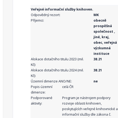
Veřejné informační služby knihoven.
Odpovědný rezort:
MK
Příjemci:
obecně
prospěšná
společnost ,
jiné, kraj,
obec, veřejná
výzkumná
instituce
Alokace dotačního titulu 2023 (mil.
38.21
Kč):
Alokace dotačního titulu 2024 (mil.
38.21
Kč):
Územní dimenze ANO/NE:
ne
Popis územní
celá ČR
dimenze:
Podporované
Program je nástrojem podpory
aktivity:
rozvoje oblasti knihoven,
poskytujících veřejné knihovnické a
informační služby dle zákona č.