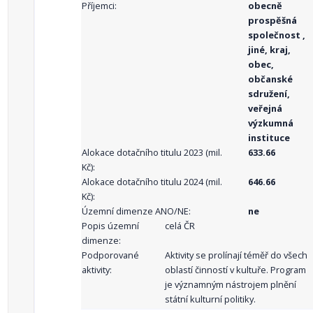
Příjemci:
obecně
prospěšná
společnost ,
jiné, kraj,
obec,
občanské
sdružení,
veřejná
výzkumná
instituce
Alokace dotačního titulu 2023 (mil.
633.66
Kč):
Alokace dotačního titulu 2024 (mil.
646.66
Kč):
Územní dimenze ANO/NE:
ne
Popis územní
celá ČR
dimenze:
Podporované
Aktivity se prolínají téměř do všech
aktivity:
oblastí činností v kultuře. Program
je významným nástrojem plnění
státní kulturní politiky.