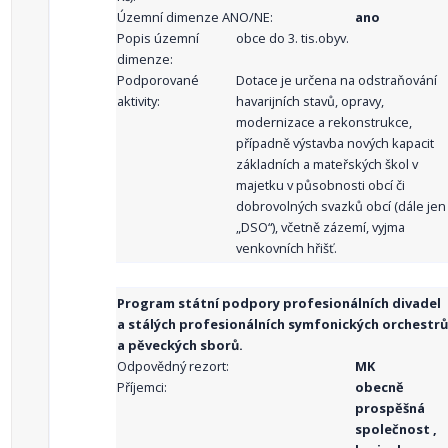
Územní dimenze ANO/NE:
ano
Popis územní
obce do 3. tis.obyv.
dimenze:
Podporované
Dotace je určena na odstraňování
aktivity:
havarijních stavů, opravy,
modernizace a rekonstrukce,
případně výstavba nových kapacit
základních a mateřských škol v
majetku v působnosti obcí či
dobrovolných svazků obcí (dále jen
„DSO“), včetně zázemí, vyjma
venkovních hřišť.
Program státní podpory profesionálních divadel
a stálých profesionálních symfonických orchestrů
a pěveckých sborů.
Odpovědný rezort:
MK
Příjemci:
obecně
prospěšná
společnost ,