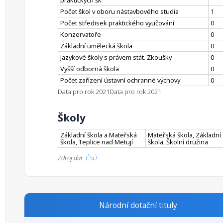
praktických šk
Počet škol v oboru nástavbového studia
1
Počet středisek praktického vyučování
0
Konzervatoře
0
Základní umělecká škola
0
Jazykové školy s právem stát. Zkoušky
0
Vyšší odborná škola
0
Počet zařízení ústavní ochranné výchovy
0
Data pro rok 2021
Data pro rok 2021
Školy
Základní škola a Mateřská
Mateřská škola, Základní
škola, Teplice nad Metují
škola, Školní družina
Zdroj dat:
ČSÚ
Národní dotační tituly