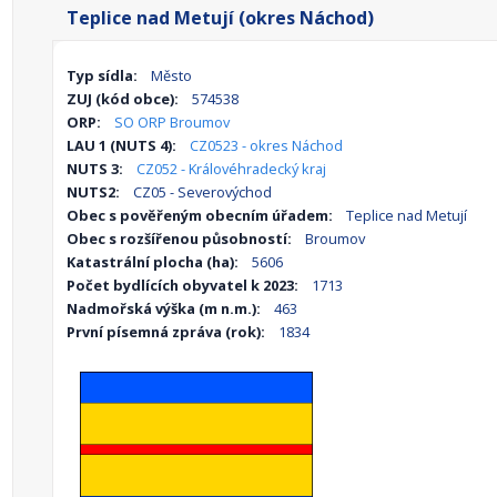
Teplice nad Metují (okres Náchod)
Typ sídla:
Město
ZUJ (kód obce):
574538
ORP:
SO ORP Broumov
LAU 1 (NUTS 4):
CZ0523 - okres Náchod
NUTS 3:
CZ052 - Královéhradecký kraj
NUTS2:
CZ05 - Severovýchod
Obec s pověřeným obecním úřadem:
Teplice nad Metují
Obec s rozšířenou působností:
Broumov
Katastrální plocha (ha):
5606
Počet bydlících obyvatel k 2023:
1713
Nadmořská výška (m n.m.):
463
První písemná zpráva (rok):
1834