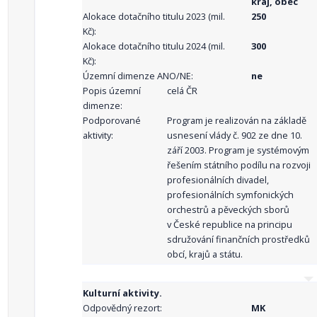
kraj, obec
Alokace dotačního titulu 2023 (mil.
250
Kč):
Alokace dotačního titulu 2024 (mil.
300
Kč):
Územní dimenze ANO/NE:
ne
Popis územní
celá ČR
dimenze:
Podporované
Program je realizován na základě
aktivity:
usnesení vlády č. 902 ze dne 10.
září 2003. Program je systémovým
řešením státního podílu na rozvoji
profesionálních divadel,
profesionálních symfonických
orchestrů a pěveckých sborů
v České republice na principu
sdružování finančních prostředků
obcí, krajů a státu.
Kulturní aktivity.
Odpovědný rezort:
MK