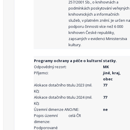
257/2001 Sb., o knihovnách a
podmínkách poskytování veřejných
knihovnických a informačních
služeb, v platném znění. Je určen n
podporu činnosti více než 6 000
knihoven České republiky,
zapsaných v evidenci Ministerstva
kultury.
Programy ochrany a péče o kulturní statky.
Odpovědný rezort:
MK
Příjemci:
jiné, kraj,
obec
Alokace dotačního titulu 2023 (mil.
77
Kč):
Alokace dotačního titulu 2024 (mil.
77
Kč):
Územní dimenze ANO/NE:
ne
Popis územní
celá ČR
dimenze:
Podporované