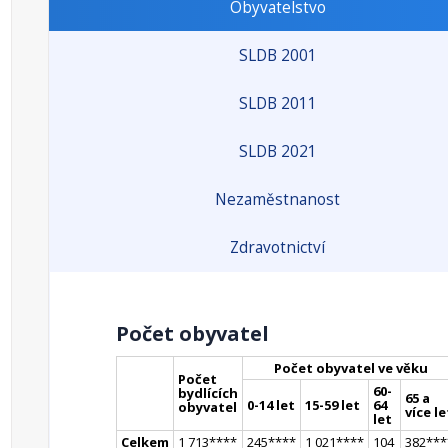
Obyvatelstvo
SLDB 2001
SLDB 2011
SLDB 2021
Nezaměstnanost
Zdravotnictví
Počet obyvatel
Počet obyvatel ve věku
Počet
60-
bydlících
65 a
0-14 let
15-59 let
64
obyvatel
více le
let
Celkem
1 713
**
**
245
**
**
1 021
**
**
104
382
**
*