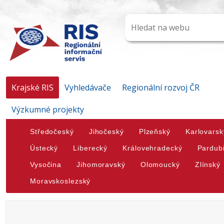
Krajské RIS
Vyhledávače
Regionální rozvoj ČR
Výzkumné projekty
Středočeský
Jihočeský
Plzeňský
Karlovarsk
Ústecký
Liberecký
Královehradecký
Pardub
Vysočina
Jihomoravský
Olomoucký
Zlínský
Moravskoslezský