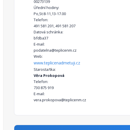
00273139
Úřední hodiny:
Po,St:8-11,13-17.00
Telefon:
491 581 201, 491 581 207
Datová schránka:
bfdba37
E-mail:
podatelna@teplicenm.cz
Web:
www.teplicenadmetuji.cz
Starosta/tka:
Věra Prokopová
Telefon:
730 875 919
E-mail:
vera.prokopova@teplicenm.cz