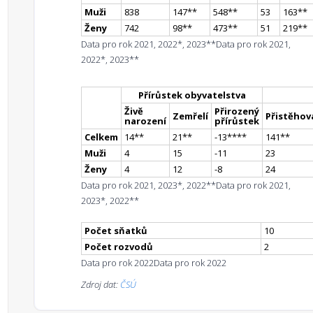
Muži
838
147
*
*
548
*
*
53
163
*
*
Ženy
742
98
*
*
473
*
*
51
219
*
*
Data pro rok 2021, 2022*, 2023**
Data pro rok 2021,
2022*, 2023**
Přírůstek obyvatelstva
Živě
Přirozený
Zemřelí
Přistěhova
narození
přírůstek
Celkem
14
*
*
21
*
*
-13
**
**
141
*
*
Muži
4
15
-11
23
Ženy
4
12
-8
24
Data pro rok 2021, 2023*, 2022**
Data pro rok 2021,
2023*, 2022**
Počet sňatků
10
Počet rozvodů
2
Data pro rok 2022
Data pro rok 2022
Zdroj dat:
ČSÚ