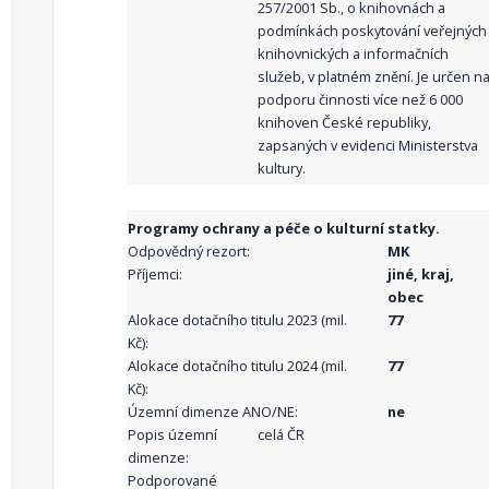
257/2001 Sb., o knihovnách a
podmínkách poskytování veřejných
knihovnických a informačních
služeb, v platném znění. Je určen n
podporu činnosti více než 6 000
knihoven České republiky,
zapsaných v evidenci Ministerstva
kultury.
Programy ochrany a péče o kulturní statky.
Odpovědný rezort:
MK
Příjemci:
jiné, kraj,
obec
Alokace dotačního titulu 2023 (mil.
77
Kč):
Alokace dotačního titulu 2024 (mil.
77
Kč):
Územní dimenze ANO/NE:
ne
Popis územní
celá ČR
dimenze:
Podporované