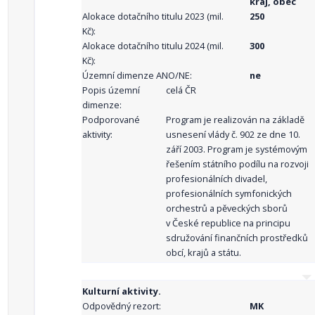
kraj, obec
Alokace dotačního titulu 2023 (mil.
250
Kč):
Alokace dotačního titulu 2024 (mil.
300
Kč):
Územní dimenze ANO/NE:
ne
Popis územní
celá ČR
dimenze:
Podporované
Program je realizován na základě
aktivity:
usnesení vlády č. 902 ze dne 10.
září 2003. Program je systémovým
řešením státního podílu na rozvoji
profesionálních divadel,
profesionálních symfonických
orchestrů a pěveckých sborů
v České republice na principu
sdružování finančních prostředků
obcí, krajů a státu.
Kulturní aktivity.
Odpovědný rezort:
MK