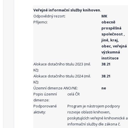
Veřejné informační služby knihoven.
Odpovědný rezort:
MK
Příjemci:
obecně
prospěšná
společnost ,
jiné, kraj,
obec, veřejná
výzkumná
instituce
Alokace dotačního titulu 2023 (mil.
38.21
Kč):
Alokace dotačního titulu 2024 (mil.
38.21
Kč):
Územní dimenze ANO/NE:
ne
Popis územní
celá ČR
dimenze:
Podporované
Program je nástrojem podpory
aktivity:
rozvoje oblasti knihoven,
poskytujících veřejné knihovnické a
informační služby dle zákona č.