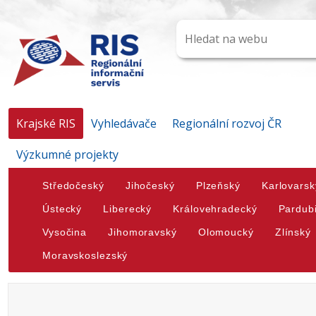
Krajské RIS
Vyhledávače
Regionální rozvoj ČR
Výzkumné projekty
Středočeský
Jihočeský
Plzeňský
Karlovarsk
Ústecký
Liberecký
Královehradecký
Pardub
Vysočina
Jihomoravský
Olomoucký
Zlínský
Moravskoslezský