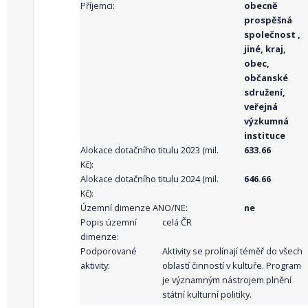
Příjemci:
obecně
prospěšná
společnost ,
jiné, kraj,
obec,
občanské
sdružení,
veřejná
výzkumná
instituce
Alokace dotačního titulu 2023 (mil.
633.66
Kč):
Alokace dotačního titulu 2024 (mil.
646.66
Kč):
Územní dimenze ANO/NE:
ne
Popis územní
celá ČR
dimenze:
Podporované
Aktivity se prolínají téměř do všech
aktivity:
oblastí činností v kultuře. Program
je významným nástrojem plnění
státní kulturní politiky.