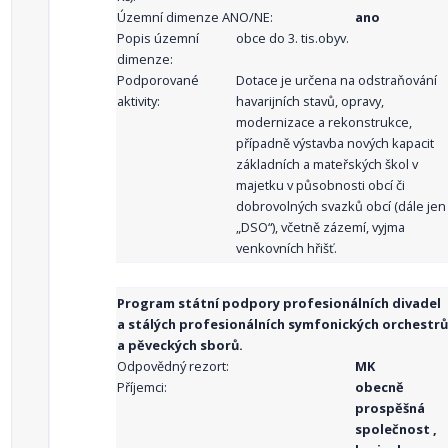
Územní dimenze ANO/NE:
ano
Popis územní
obce do 3. tis.obyv.
dimenze:
Podporované
Dotace je určena na odstraňování
aktivity:
havarijních stavů, opravy,
modernizace a rekonstrukce,
případně výstavba nových kapacit
základních a mateřských škol v
majetku v působnosti obcí či
dobrovolných svazků obcí (dále jen
„DSO“), včetně zázemí, vyjma
venkovních hřišť.
Program státní podpory profesionálních divadel
a stálých profesionálních symfonických orchestrů
a pěveckých sborů.
Odpovědný rezort:
MK
Příjemci:
obecně
prospěšná
společnost ,