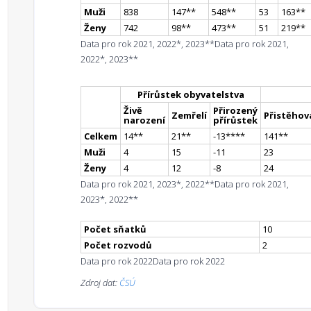
Muži
838
147
*
*
548
*
*
53
163
*
*
Ženy
742
98
*
*
473
*
*
51
219
*
*
Data pro rok 2021, 2022*, 2023**
Data pro rok 2021,
2022*, 2023**
Přírůstek obyvatelstva
Živě
Přirozený
Zemřelí
Přistěhova
narození
přírůstek
Celkem
14
*
*
21
*
*
-13
**
**
141
*
*
Muži
4
15
-11
23
Ženy
4
12
-8
24
Data pro rok 2021, 2023*, 2022**
Data pro rok 2021,
2023*, 2022**
Počet sňatků
10
Počet rozvodů
2
Data pro rok 2022
Data pro rok 2022
Zdroj dat:
ČSÚ