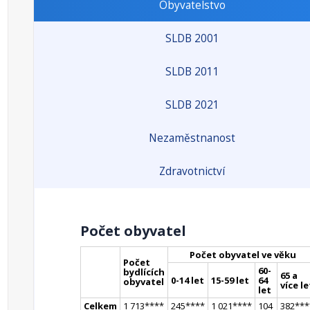
Obyvatelstvo
SLDB 2001
SLDB 2011
SLDB 2021
Nezaměstnanost
Zdravotnictví
Počet obyvatel
Počet obyvatel ve věku
Počet
60-
bydlících
65 a
0-14 let
15-59 let
64
obyvatel
více le
let
Celkem
1 713
**
**
245
**
**
1 021
**
**
104
382
**
*