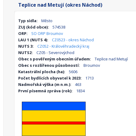
Teplice nad Metují (okres Náchod)
Typ sídla:
Město
ZUJ (kód obce):
574538
ORP:
SO ORP Broumov
LAU 1 (NUTS 4):
CZ0523 - okres Náchod
NUTS 3:
CZ052 - Královéhradecký kraj
NUTS2:
CZ05 - Severovýchod
Obec s pověřeným obecním úřadem:
Teplice nad Metují
Obec s rozšířenou působností:
Broumov
Katastrální plocha (ha):
5606
Počet bydlících obyvatel k 2023:
1713
Nadmořská výška (m n.m.):
463
První písemná zpráva (rok):
1834