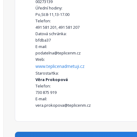
00273139
Úřední hodiny:
Po,St:8-11,13-17.00
Telefon:
491 581 201, 491 581 207
Datová schránka:
bfdba37
E-mail:
podatelna@teplicenm.cz
Web:
www.teplicenadmetuji.cz
Starosta/tka:
Věra Prokopová
Telefon:
730 875 919
E-mail:
vera.prokopova@teplicenm.cz