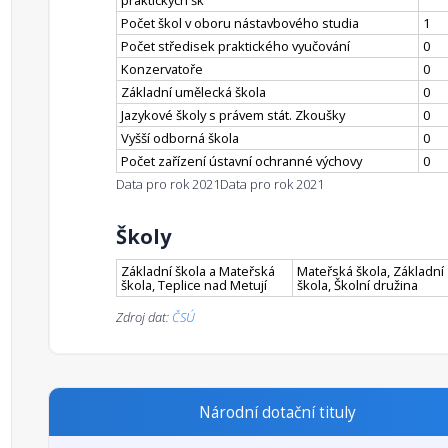
praktických šk
Počet škol v oboru nástavbového studia
1
Počet středisek praktického vyučování
0
Konzervatoře
0
Základní umělecká škola
0
Jazykové školy s právem stát. Zkoušky
0
Vyšší odborná škola
0
Počet zařízení ústavní ochranné výchovy
0
Data pro rok 2021
Data pro rok 2021
Školy
Základní škola a Mateřská
Mateřská škola, Základní
škola, Teplice nad Metují
škola, Školní družina
Zdroj dat:
ČSÚ
Národní dotační tituly