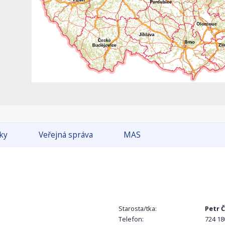
tky
Veřejná správa
MAS
Starosta/tka:
Petr 
Telefon:
724 18