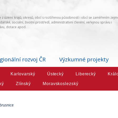
 z území krajů, okresů, obcí s rozšířenou působností i obcí se zaměřením zej
ářské, sociální, životní prostředí, administrativní členění, veřejnou správu i
vu, dotace apod.
gionální rozvoj ČR
Výzkumné projekty
Karlovarský
Ústecký
Liberecký
Král
ký
Zlínský
Moravskoslezský
Brusnice