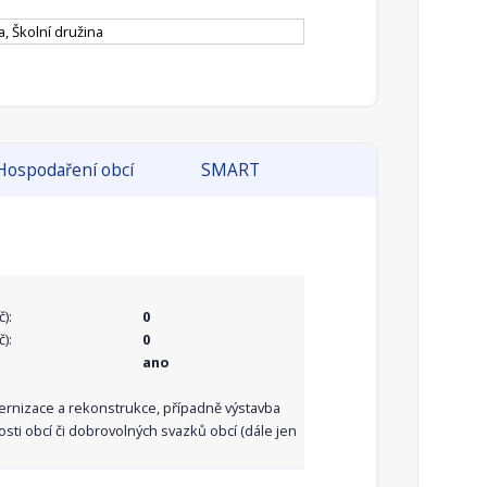
a, Školní družina
Hospodaření obcí
SMART
):
0
):
0
ano
dernizace a rekonstrukce, případně výstavba
sti obcí či dobrovolných svazků obcí (dále jen