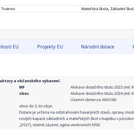
s Trutnov
Mateřská škola, Základní škol
itosti EU
Projekty EU
Národní dotace
ruktury a občanského vybavení.
MF
Alokace dotačního titulu 2023 (mil. Kč
obec
Alokace dotačního titulu 2024 (mil. Kč
Územní dimenze ANO/NE:
obce do 3. tis.obyv.
Dotace je určena na odstraňování havarijních stavů, opravy, mo
nových kapacit základních a mateřských škol v majetku v působno
„DSO“), včetně zázemí, vyjma venkovních hřišť.