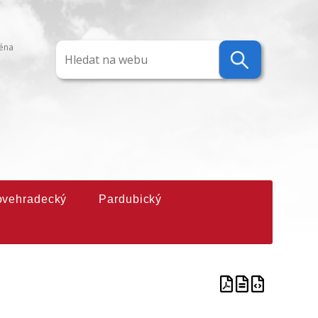
ména
ovehradecký
Pardubický