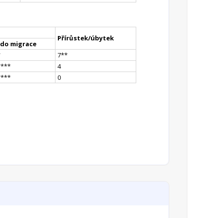
Přírůstek/úbytek
ldo migrace
*
7
*
*
**
**
4
**
**
0