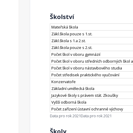
Školství
Mateřská škola
Zákl.škola pouze s 1.st.
Zákl.škola s 1.a 2.st.
Zákl.škola pouze s 2.st.
Počet škol v oboru gymnázií
Počet škol v oboru středních odborných škol a
Počet škol v oboru nástavbového studia
Počet středisek praktického vyučování
Konzervatoře
Základní umělecká škola
Jazykové školy s právem stát. Zkoušky
Vyšší odborná škola
Počet zařízení ústavní ochranné výchovy
Data pro rok 2021
Data pro rok 2021
Školy