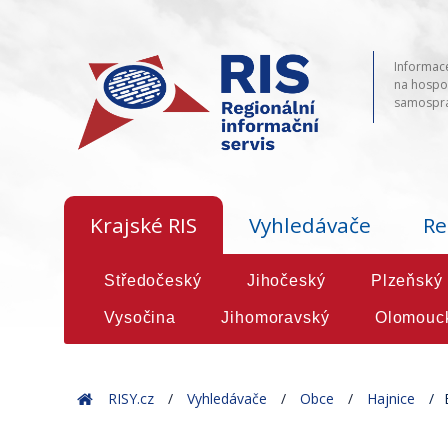
Informace
na hospod
samosprá
Krajské RIS
Vyhledávače
Re
Středočeský
Jihočeský
Plzeňský
Vysočina
Jihomoravský
Olomouc
Home
RISY.cz
Vyhledávače
Obce
Hajnice