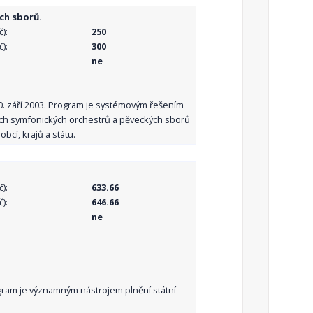
ch sborů.
):
250
):
300
ne
10. září 2003. Program je systémovým řešením
ních symfonických orchestrů a pěveckých sborů
bcí, krajů a státu.
):
633.66
):
646.66
ne
Program je významným nástrojem plnění státní