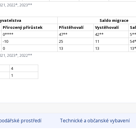
021, 2022*, 2023**
yvatelstva
Saldo migrace
Přirozený přírůstek
Přistěhovalí
Vystěhovalí
Sa
0
**
**
47
*
*
42
*
*
5
*
-10
25
11
54
0
13
13
13
021, 2023*, 2022**
4
1
odářské prostředí
Technické a občanské vybavení