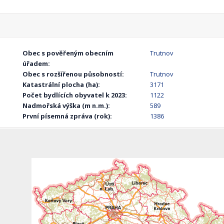
Obec s pověřeným obecním
Trutnov
úřadem:
Obec s rozšířenou působností:
Trutnov
Katastrální plocha (ha):
3171
Počet bydlících obyvatel k 2023:
1122
Nadmořská výška (m n.m.):
589
První písemná zpráva (rok):
1386