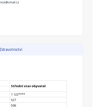
nice@cmail.cz
Zdravotnictví
Střední stav obyvatel
1 122
**
**
527
506