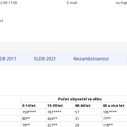
12:00-17:00
E-mail:
ou.haj
cz
DB 2011
SLDB 2021
Nezaměstnanost
Počet obyvatel ve věku
0-14 let
15-59 let
60-64 let
65 a více let
159
**
**
761
**
**
57
195
**
**
80
*
*
434
*
*
31
77
*
*
79
*
*
327
*
*
26
118
*
*