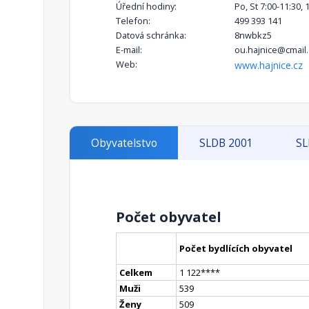
Úřední hodiny:
Po, St 7:00-11:30, 
Telefon:
499 393 141
Datová schránka:
8nwbkz5
E-mail:
ou.hajnice@cmail.
Web:
www.hajnice.cz
Obyvatelstvo
SLDB 2001
SL
Počet obyvatel
Počet bydlících obyvatel
Celkem
1 122
**
**
Muži
539
Ženy
509