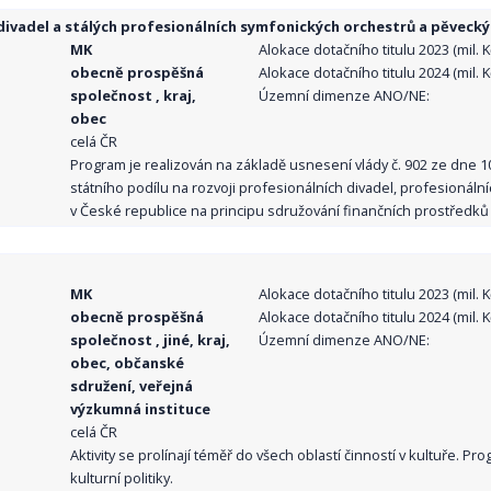
ivadel a stálých profesionálních symfonických orchestrů a pěvecký
MK
Alokace dotačního titulu 2023 (mil. Kč
obecně prospěšná
Alokace dotačního titulu 2024 (mil. Kč
společnost , kraj,
Územní dimenze ANO/NE:
obec
celá ČR
Program je realizován na základě usnesení vlády č. 902 ze dne 
státního podílu na rozvoji profesionálních divadel, profesionál
v České republice na principu sdružování finančních prostředků o
MK
Alokace dotačního titulu 2023 (mil. Kč
obecně prospěšná
Alokace dotačního titulu 2024 (mil. Kč
společnost , jiné, kraj,
Územní dimenze ANO/NE:
obec, občanské
sdružení, veřejná
výzkumná instituce
celá ČR
Aktivity se prolínají téměř do všech oblastí činností v kultuře. 
kulturní politiky.