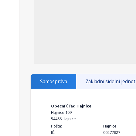
Samospráva
Základní sídelní jedno
Obecní úřad Hajnice
Hajnice 109
54466 Hajnice
Pošta:
Hajnice
IČ:
00277827