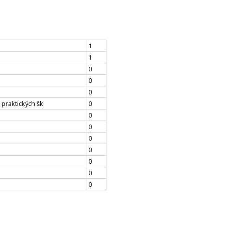
1
1
0
0
0
 praktických šk
0
0
0
0
0
0
0
0