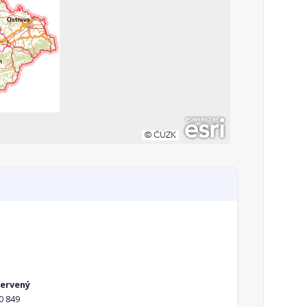
Červený
0 849