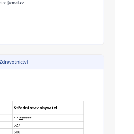
nice@cmail.cz
Zdravotnictví
Střední stav obyvatel
1 122
**
**
527
506