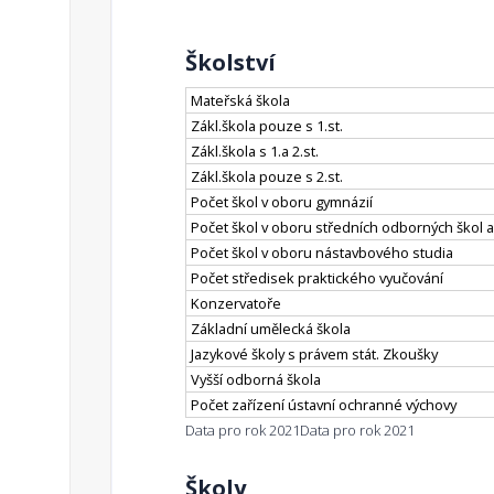
Školství
Mateřská škola
Zákl.škola pouze s 1.st.
Zákl.škola s 1.a 2.st.
Zákl.škola pouze s 2.st.
Počet škol v oboru gymnázií
Počet škol v oboru středních odborných škol a
Počet škol v oboru nástavbového studia
Počet středisek praktického vyučování
Konzervatoře
Základní umělecká škola
Jazykové školy s právem stát. Zkoušky
Vyšší odborná škola
Počet zařízení ústavní ochranné výchovy
Data pro rok 2021
Data pro rok 2021
Školy