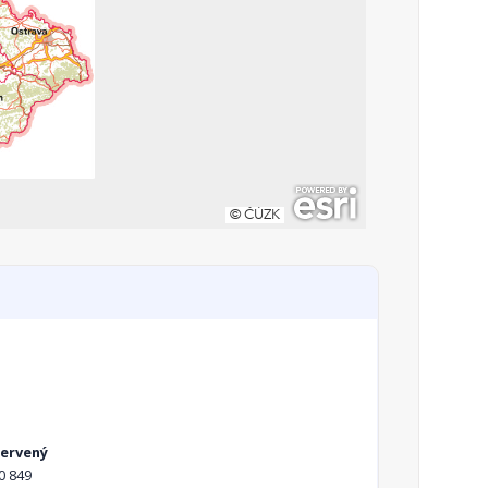
Červený
0 849