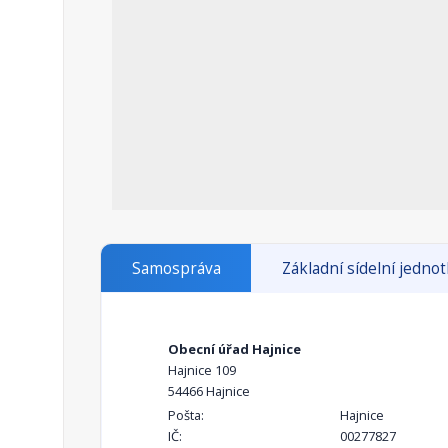
Samospráva
Základní sídelní jedno
Obecní úřad Hajnice
Hajnice 109
54466 Hajnice
Pošta:
Hajnice
IČ:
00277827