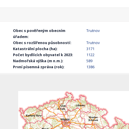
Obec s pověřeným obecním
Trutnov
úřadem:
Obec s rozšířenou působností:
Trutnov
Katastrální plocha (ha):
3171
Počet bydlících obyvatel k 2023:
1122
Nadmořská výška (m n.m.):
589
První písemná zpráva (rok):
1386