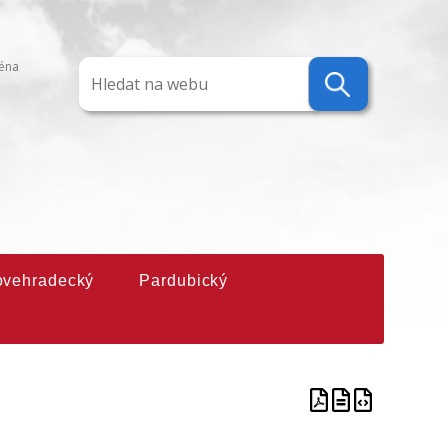
ména
ovehradecký
Pardubický