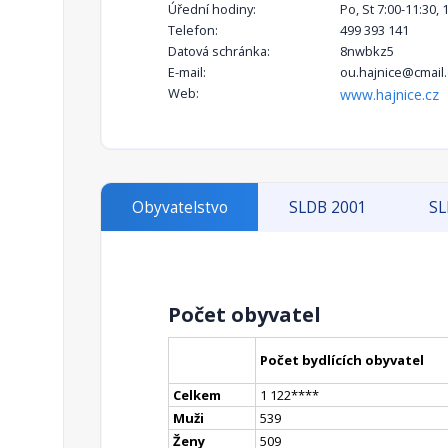
Úřední hodiny:
Po, St 7:00-11:30, 
Telefon:
499 393 141
Datová schránka:
8nwbkz5
E-mail:
ou.hajnice@cmail.
Web:
www.hajnice.cz
Obyvatelstvo
SLDB 2001
SL
Počet obyvatel
Počet bydlících obyvatel
Celkem
1 122
**
**
Muži
539
Ženy
509