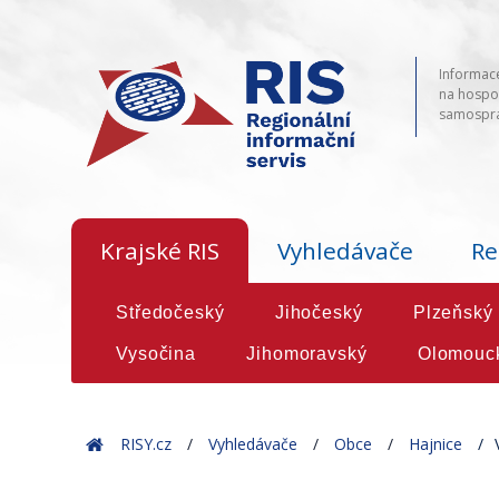
Informace
na hospod
samosprá
Krajské RIS
Vyhledávače
Re
Středočeský
Jihočeský
Plzeňský
Vysočina
Jihomoravský
Olomouc
Home
RISY.cz
Vyhledávače
Obce
Hajnice