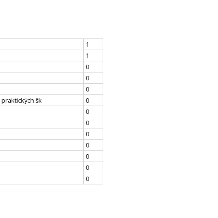
1
1
0
0
0
 praktických šk
0
0
0
0
0
0
0
0