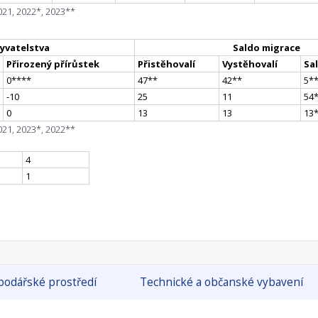
021, 2022*, 2023**
yvatelstva
Saldo migrace
Přirozený přírůstek
Přistěhovalí
Vystěhovalí
Sa
0
**
**
47
*
*
42
*
*
5
*
-10
25
11
54
0
13
13
13
021, 2023*, 2022**
4
1
odářské prostředí
Technické a občanské vybavení