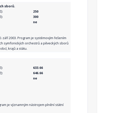
ch sborů.
):
250
):
300
ne
10. září 2003. Program je systémovým řešením
ních symfonických orchestrů a pěveckých sborů
bcí, krajů a státu.
):
633.66
):
646.66
ne
Program je významným nástrojem plnění státní