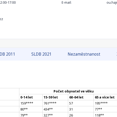
12:00-17:00
E-mail:
ou.haj
cz
DB 2011
SLDB 2021
Nezaměstnanost
Počet obyvatel ve věku
0-14 let
15-59 let
60-64 let
65 a více let
159
**
**
761
**
**
57
195
**
**
80
*
*
434
*
*
31
77
*
*
79
*
*
327
*
*
26
118
*
*