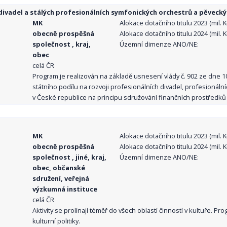
ivadel a stálých profesionálních symfonických orchestrů a pěvecký
MK
Alokace dotačního titulu 2023 (mil. Kč
obecně prospěšná
Alokace dotačního titulu 2024 (mil. Kč
společnost , kraj,
Územní dimenze ANO/NE:
obec
celá ČR
Program je realizován na základě usnesení vlády č. 902 ze dne 
státního podílu na rozvoji profesionálních divadel, profesionál
v České republice na principu sdružování finančních prostředků o
MK
Alokace dotačního titulu 2023 (mil. Kč
obecně prospěšná
Alokace dotačního titulu 2024 (mil. Kč
společnost , jiné, kraj,
Územní dimenze ANO/NE:
obec, občanské
sdružení, veřejná
výzkumná instituce
celá ČR
Aktivity se prolínají téměř do všech oblastí činností v kultuře. 
kulturní politiky.