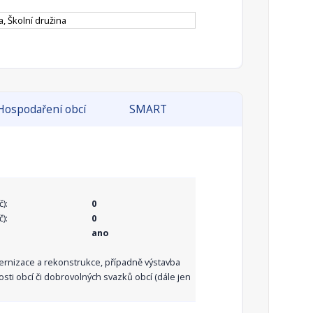
a, Školní družina
Hospodaření obcí
SMART
):
0
):
0
ano
dernizace a rekonstrukce, případně výstavba
sti obcí či dobrovolných svazků obcí (dále jen