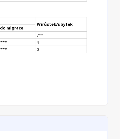
Přírůstek/úbytek
ldo migrace
*
7
*
*
**
**
4
**
**
0