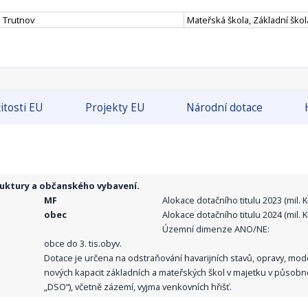
s Trutnov
Mateřská škola, Základní škol
itosti EU
Projekty EU
Národní dotace
ruktury a občanského vybavení.
MF
Alokace dotačního titulu 2023 (mil. Kč
obec
Alokace dotačního titulu 2024 (mil. Kč
Územní dimenze ANO/NE:
obce do 3. tis.obyv.
Dotace je určena na odstraňování havarijních stavů, opravy, mo
nových kapacit základních a mateřských škol v majetku v působno
„DSO“), včetně zázemí, vyjma venkovních hřišť.