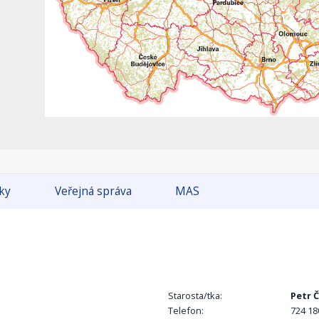
tky
Veřejná správa
MAS
Starosta/tka:
Petr 
Telefon:
724 18