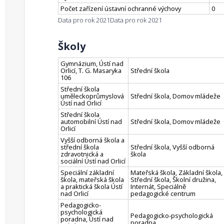
Počet zařízení ústavní ochranné výchovy
0
Data pro rok 2021
Data pro rok 2021
Školy
Gymnázium, Ústí nad
Orlicí, T. G. Masaryka
Střední škola
106
Střední škola
uměleckoprůmyslová
Střední škola, Domov mládeže
Ústí nad Orlicí
Střední škola
automobilní Ústí nad
Střední škola, Domov mládeže
Orlicí
Vyšší odborná škola a
střední škola
Střední škola, Vyšší odborná
zdravotnická a
škola
sociální Ústí nad Orlicí
Speciální základní
Mateřská škola, Základní škola,
škola, mateřská škola
Střední škola, Školní družina,
a praktická škola Ústí
Internát, Speciálně
nad Orlicí
pedagogické centrum
Pedagogicko-
psychologická
Pedagogicko-psychologická
poradna, Ústí nad
poradna