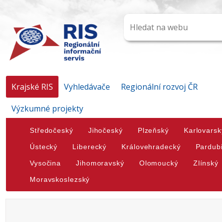
Krajské RIS
Vyhledávače
Regionální rozvoj ČR
Výzkumné projekty
Středočeský
Jihočeský
Plzeňský
Karlovarsk
Ústecký
Liberecký
Královehradecký
Pardub
Vysočina
Jihomoravský
Olomoucký
Zlínský
Moravskoslezský