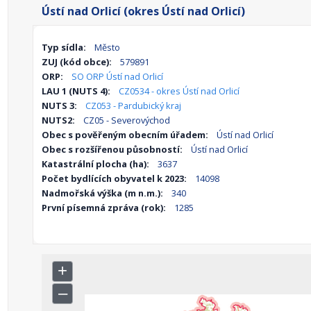
Ústí nad Orlicí (okres Ústí nad Orlicí)
Typ sídla:
Město
ZUJ (kód obce):
579891
ORP:
SO ORP Ústí nad Orlicí
LAU 1 (NUTS 4):
CZ0534 - okres Ústí nad Orlicí
NUTS 3:
CZ053 - Pardubický kraj
NUTS2:
CZ05 - Severovýchod
Obec s pověřeným obecním úřadem:
Ústí nad Orlicí
Obec s rozšířenou působností:
Ústí nad Orlicí
Katastrální plocha (ha):
3637
Počet bydlících obyvatel k 2023:
14098
Nadmořská výška (m n.m.):
340
První písemná zpráva (rok):
1285