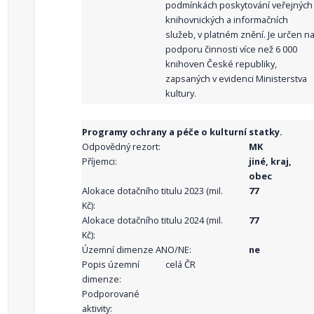
podmínkách poskytování veřejných
knihovnických a informačních
služeb, v platném znění. Je určen n
podporu činnosti více než 6 000
knihoven České republiky,
zapsaných v evidenci Ministerstva
kultury.
Programy ochrany a péče o kulturní statky.
Odpovědný rezort:
MK
Příjemci:
jiné, kraj,
obec
Alokace dotačního titulu 2023 (mil.
77
Kč):
Alokace dotačního titulu 2024 (mil.
77
Kč):
Územní dimenze ANO/NE:
ne
Popis územní
celá ČR
dimenze:
Podporované
aktivity: