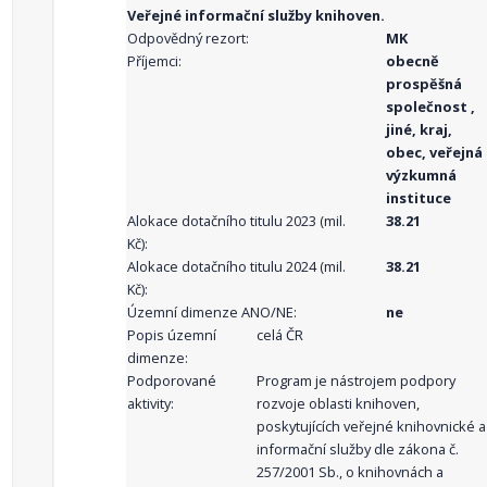
Veřejné informační služby knihoven.
Odpovědný rezort:
MK
Příjemci:
obecně
prospěšná
společnost ,
jiné, kraj,
obec, veřejná
výzkumná
instituce
Alokace dotačního titulu 2023 (mil.
38.21
Kč):
Alokace dotačního titulu 2024 (mil.
38.21
Kč):
Územní dimenze ANO/NE:
ne
Popis územní
celá ČR
dimenze:
Podporované
Program je nástrojem podpory
aktivity:
rozvoje oblasti knihoven,
poskytujících veřejné knihovnické a
informační služby dle zákona č.
257/2001 Sb., o knihovnách a