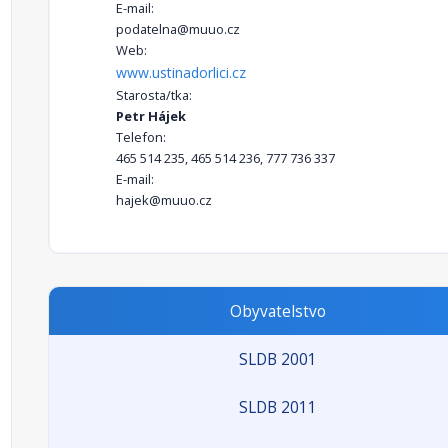
E-mail:
podatelna@muuo.cz
Web:
www.ustinadorlici.cz
Starosta/tka:
Petr Hájek
Telefon:
465 514 235, 465 514 236, 777 736 337
E-mail:
hajek@muuo.cz
Obyvatelstvo
SLDB 2001
SLDB 2011