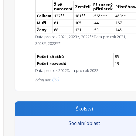
Živě
Přirozený
Zemřelí
Přistěhova
narození
přírůstek
Celkem
127
*
*
181
*
*
-56
**
**
453
*
*
Muži
61
105
-44
167
Ženy
68
121
-53
145
Data pro rok 2021, 2023*, 2022**
Data pro rok 2021,
2023*, 2022**
Počet sňatků
85
Počet rozvodů
19
Data pro rok 2022
Data pro rok 2022
Zdroj dat:
ČSÚ
Školství
Sociální oblast