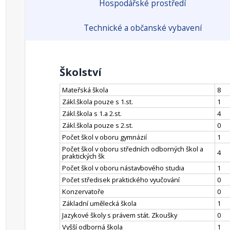
Hospodářské prostředí
Technické a občanské vybavení
Školství
Mateřská škola
8
Zákl.škola pouze s 1.st.
1
Zákl.škola s 1.a 2.st.
4
Zákl.škola pouze s 2.st.
0
Počet škol v oboru gymnázií
1
Počet škol v oboru středních odborných škol a
4
praktických šk
Počet škol v oboru nástavbového studia
1
Počet středisek praktického vyučování
0
Konzervatoře
0
Základní umělecká škola
1
Jazykové školy s právem stát. Zkoušky
0
Vyšší odborná škola
1