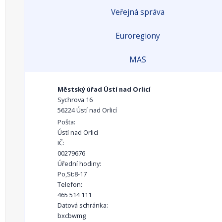
Veřejná správa
Euroregiony
MAS
Městský úřad Ústí nad Orlicí
Sychrova 16
56224 Ústí nad Orlicí
Pošta:
Ústí nad Orlicí
IČ:
00279676
Úřední hodiny:
Po,St:8-17
Telefon:
465 514 111
Datová schránka:
bxcbwmg