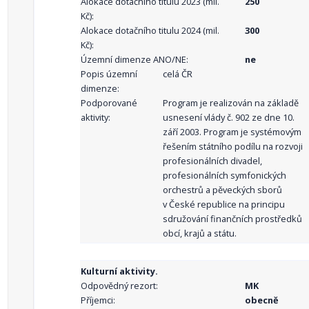
Alokace dotačního titulu 2023 (mil.
250
Kč):
Alokace dotačního titulu 2024 (mil.
300
Kč):
Územní dimenze ANO/NE:
ne
Popis územní
celá ČR
dimenze:
Podporované
Program je realizován na základě
aktivity:
usnesení vlády č. 902 ze dne 10.
září 2003. Program je systémovým
řešením státního podílu na rozvoji
profesionálních divadel,
profesionálních symfonických
orchestrů a pěveckých sborů
v České republice na principu
sdružování finančních prostředků
obcí, krajů a státu.
Kulturní aktivity.
Odpovědný rezort:
MK
Příjemci:
obecně