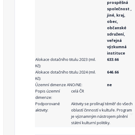
prospěšná
společnost ,
jiné, kraj,
obec,
občanské
sdružení,
veřejná
výzkumná
instituce
Alokace dotačního titulu 2023 (mil.
633.66
Kč):
Alokace dotačního titulu 2024 (mil.
646.66
Kč):
Územní dimenze ANO/NE:
ne
Popis územní
celá ČR
dimenze:
Podporované
Aktivity se prolínají téměř do všech
aktivity:
oblastí činností v kultuře. Program
je významným nástrojem plnění
státní kulturní politiky.