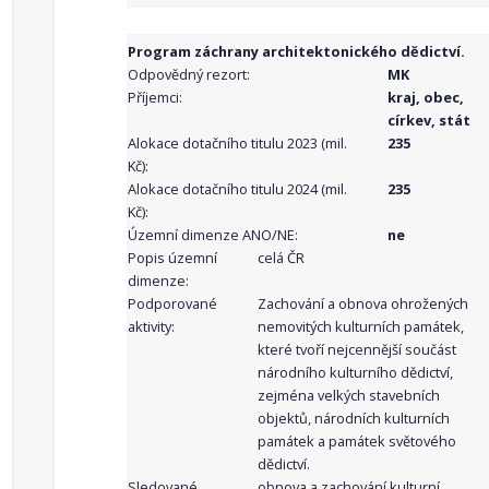
Program záchrany architektonického dědictví.
Odpovědný rezort:
MK
Příjemci:
kraj, obec,
církev, stát
Alokace dotačního titulu 2023 (mil.
235
Kč):
Alokace dotačního titulu 2024 (mil.
235
Kč):
Územní dimenze ANO/NE:
ne
Popis územní
celá ČR
dimenze:
Podporované
Zachování a obnova ohrožených
aktivity:
nemovitých kulturních památek,
které tvoří nejcennější součást
národního kulturního dědictví,
zejména velkých stavebních
objektů, národních kulturních
památek a památek světového
dědictví.
Sledované
obnova a zachování kulturní