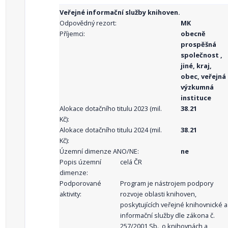
Veřejné informační služby knihoven.
Odpovědný rezort:
MK
Příjemci:
obecně
prospěšná
společnost ,
jiné, kraj,
obec, veřejná
výzkumná
instituce
Alokace dotačního titulu 2023 (mil.
38.21
Kč):
Alokace dotačního titulu 2024 (mil.
38.21
Kč):
Územní dimenze ANO/NE:
ne
Popis územní
celá ČR
dimenze:
Podporované
Program je nástrojem podpory
aktivity:
rozvoje oblasti knihoven,
poskytujících veřejné knihovnické a
informační služby dle zákona č.
257/2001 Sb., o knihovnách a