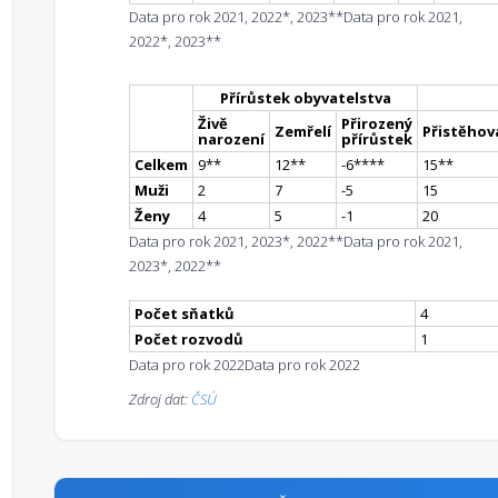
Data pro rok 2021, 2022*, 2023**
Data pro rok 2021,
2022*, 2023**
Přírůstek obyvatelstva
Živě
Přirozený
Zemřelí
Přistěhova
narození
přírůstek
Celkem
9
*
*
12
*
*
-6
**
**
15
*
*
Muži
2
7
-5
15
Ženy
4
5
-1
20
Data pro rok 2021, 2023*, 2022**
Data pro rok 2021,
2023*, 2022**
Počet sňatků
4
Počet rozvodů
1
Data pro rok 2022
Data pro rok 2022
Zdroj dat:
ČSÚ