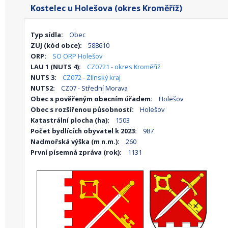
Kostelec u Holešova (okres Kroměříž)
Typ sídla:
Obec
ZUJ (kód obce):
588610
ORP:
SO ORP Holešov
LAU 1 (NUTS 4):
CZ0721 - okres Kroměříž
NUTS 3:
CZ072 - Zlínský kraj
NUTS2:
CZ07 - Střední Morava
Obec s pověřeným obecním úřadem:
Holešov
Obec s rozšířenou působností:
Holešov
Katastrální plocha (ha):
1503
Počet bydlících obyvatel k 2023:
987
Nadmořská výška (m n.m.):
260
První písemná zpráva (rok):
1131