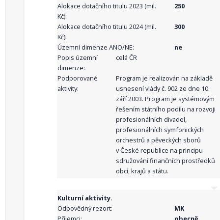
Alokace dotačního titulu 2023 (mil.
250
Kč):
Alokace dotačního titulu 2024 (mil.
300
Kč):
Územní dimenze ANO/NE:
ne
Popis územní
celá ČR
dimenze:
Podporované
Program je realizován na základě
aktivity:
usnesení vlády č. 902 ze dne 10.
září 2003. Program je systémovým
řešením státního podílu na rozvoji
profesionálních divadel,
profesionálních symfonických
orchestrů a pěveckých sborů
v České republice na principu
sdružování finančních prostředků
obcí, krajů a státu.
Kulturní aktivity.
Odpovědný rezort:
MK
Příjemci:
obecně