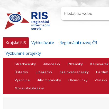
Krajské RIS
Vyhledávače
Regionální rozvoj ČR
Výzkumné projekty
Středočeský
Jihočeský
Plzeňský
Karlovarsk
Ústecký
Liberecký
Královehradecký
Pardub
Vysočina
Jihomoravský
Olomoucký
Zlínský
Moravskoslezský