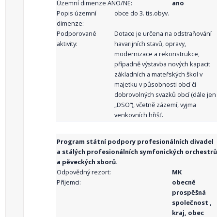
Územní dimenze ANO/NE:
ano
Popis územní
obce do 3. tis.obyv.
dimenze:
Podporované
Dotace je určena na odstraňování
aktivity:
havarijních stavů, opravy,
modernizace a rekonstrukce,
případně výstavba nových kapacit
základních a mateřských škol v
majetku v působnosti obcí či
dobrovolných svazků obcí (dále jen
„DSO“), včetně zázemí, vyjma
venkovních hřišť.
Program státní podpory profesionálních divadel
a stálých profesionálních symfonických orchestrů
a pěveckých sborů.
Odpovědný rezort:
MK
Příjemci:
obecně
prospěšná
společnost ,
kraj, obec