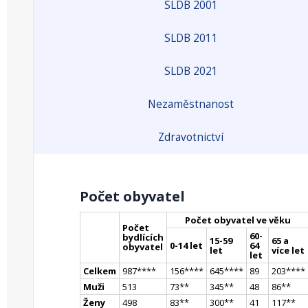
SLDB 2001
SLDB 2011
SLDB 2021
Nezaměstnanost
Zdravotnictví
Počet obyvatel
Počet obyvatel ve věku
Počet
60-
bydlících
15-59
65 a
0-14 let
64
obyvatel
let
více let
let
Celkem
987
**
**
156
**
**
645
**
**
89
203
**
**
Muži
513
73
*
*
345
*
*
48
86
*
*
Ženy
498
83
*
*
300
*
*
41
117
*
*