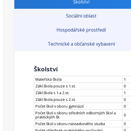
Školství
Sociální oblast
Hospodářské prostředí
Technické a občanské vybavení
Školství
Mateřská škola
1
Zákl.škola pouze s 1.st.
0
Zákl.škola s 1.a 2.st.
1
Zákl.škola pouze s 2.st.
0
Počet škol v oboru gymnázií
0
Počet škol v oboru středních odborných škol a
0
praktických šk
Počet škol v oboru nástavbového studia
0
Počet středisek praktického vyučování
0