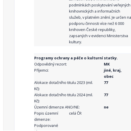
podmínkách poskytování veřejných
knihovnických a informačních
služeb, v platném znění. Je určen n
podporu činnosti více než 6 000
knihoven České republiky,
zapsaných v evidenci Ministerstva
kultury.
Programy ochrany a péče o kulturní statky.
Odpovědný rezort:
MK
Příjemci:
jiné, kraj,
obec
Alokace dotačního titulu 2023 (mil.
77
Kč):
Alokace dotačního titulu 2024 (mil.
77
Kč):
Územní dimenze ANO/NE:
ne
Popis územní
celá ČR
dimenze:
Podporované