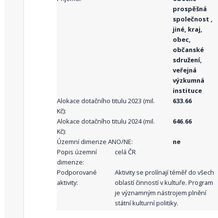
prospěšná
společnost ,
jiné, kraj,
obec,
občanské
sdružení,
veřejná
výzkumná
instituce
Alokace dotačního titulu 2023 (mil.
633.66
Kč):
Alokace dotačního titulu 2024 (mil.
646.66
Kč):
Územní dimenze ANO/NE:
ne
Popis územní
celá ČR
dimenze:
Podporované
Aktivity se prolínají téměř do všech
aktivity:
oblastí činností v kultuře. Program
je významným nástrojem plnění
státní kulturní politiky.