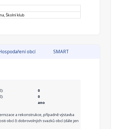
na, Školní klub
Hospodaření obcí
SMART
):
0
):
0
ano
dernizace a rekonstrukce, případně výstavba
sti obcí či dobrovolných svazků obcí (dále jen