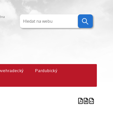
ména
ovehradecký
Pardubický