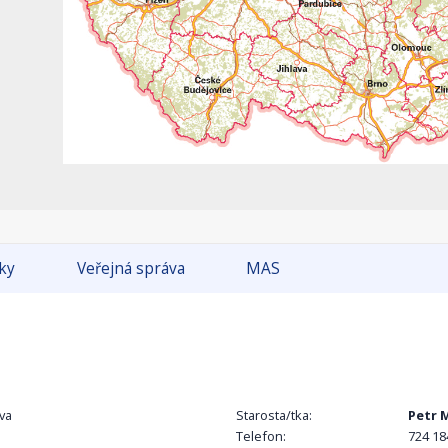
tky
Veřejná správa
MAS
va
Starosta/tka:
Petr 
Telefon:
724 18