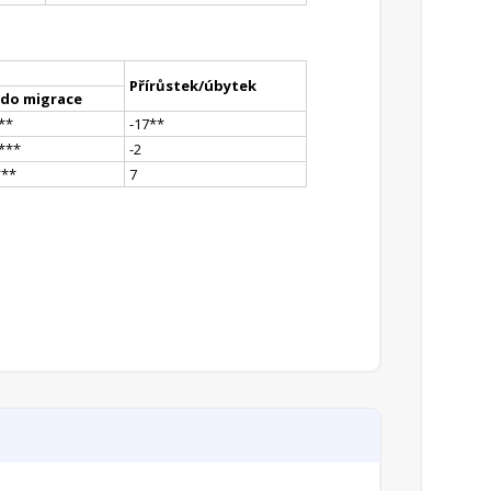
Přírůstek/úbytek
ldo migrace
*
*
-17
*
*
*
**
-2
*
**
7