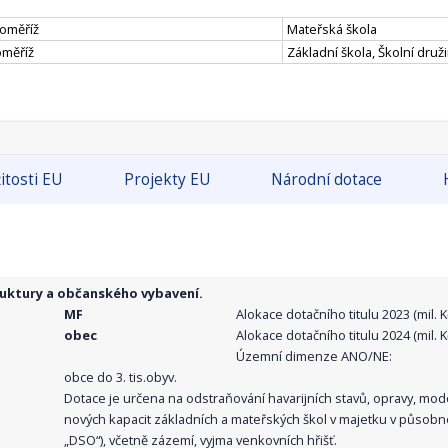
roměříž
Mateřská škola
oměříž
Základní škola, Školní druži
itosti EU
Projekty EU
Národní dotace
ruktury a občanského vybavení.
MF
Alokace dotačního titulu 2023 (mil. Kč
obec
Alokace dotačního titulu 2024 (mil. Kč
Územní dimenze ANO/NE:
obce do 3. tis.obyv.
Dotace je určena na odstraňování havarijních stavů, opravy, mo
nových kapacit základních a mateřských škol v majetku v působno
„DSO“), včetně zázemí, vyjma venkovních hřišť.