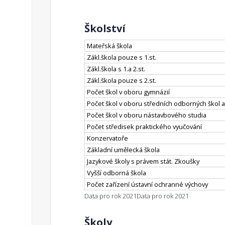
Školství
Mateřská škola
Zákl.škola pouze s 1.st.
Zákl.škola s 1.a 2.st.
Zákl.škola pouze s 2.st.
Počet škol v oboru gymnázií
Počet škol v oboru středních odborných škol a
Počet škol v oboru nástavbového studia
Počet středisek praktického vyučování
Konzervatoře
Základní umělecká škola
Jazykové školy s právem stát. Zkoušky
Vyšší odborná škola
Počet zařízení ústavní ochranné výchovy
Data pro rok 2021
Data pro rok 2021
Školy