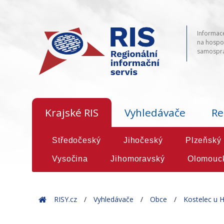
Informace
na hospod
samosprá
Krajské RIS
Vyhledávače
Re
Středočeský
Jihočeský
Plzeňský
Vysočina
Jihomoravský
Olomouc
Home
RISY.cz
Vyhledávače
Obce
Kostelec u 