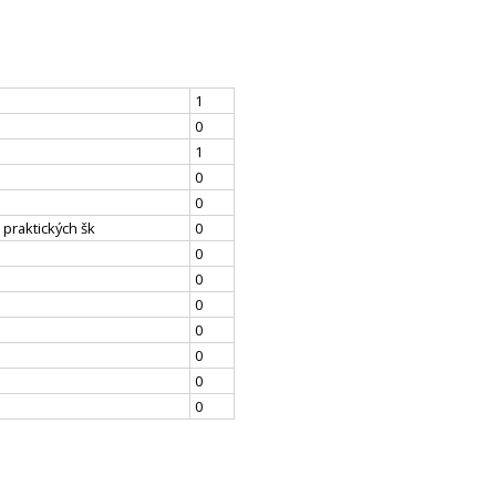
1
0
1
0
0
 praktických šk
0
0
0
0
0
0
0
0