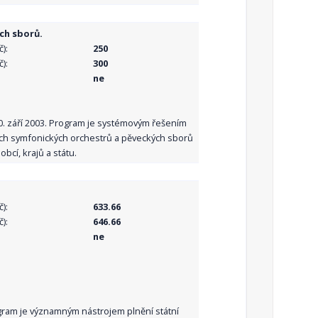
ch sborů.
):
250
):
300
ne
10. září 2003. Program je systémovým řešením
ních symfonických orchestrů a pěveckých sborů
bcí, krajů a státu.
):
633.66
):
646.66
ne
Program je významným nástrojem plnění státní