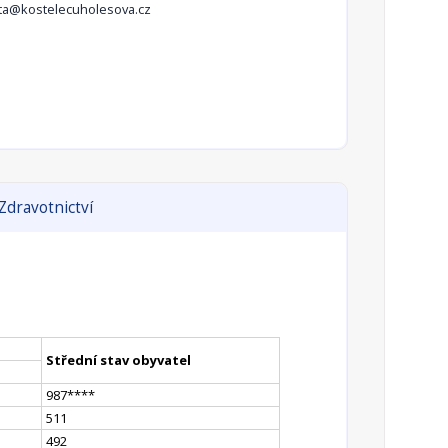
ta@kostelecuholesova.cz
Zdravotnictví
Střední stav obyvatel
987
**
**
511
492