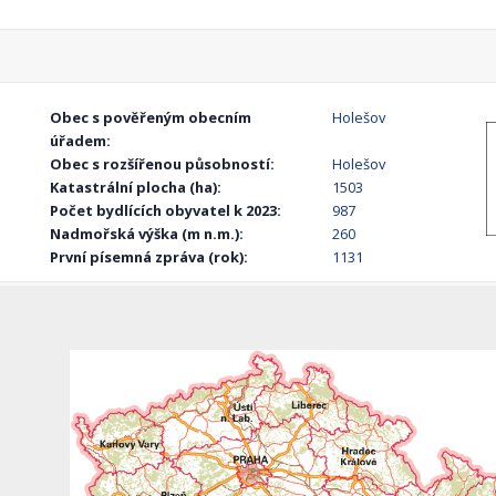
Obec s pověřeným obecním
Holešov
úřadem:
Obec s rozšířenou působností:
Holešov
Katastrální plocha (ha):
1503
Počet bydlících obyvatel k 2023:
987
Nadmořská výška (m n.m.):
260
První písemná zpráva (rok):
1131