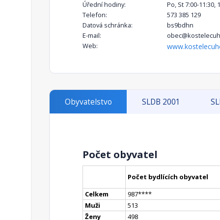
Úřední hodiny:
Po, St 7:00-11:30, 
Telefon:
573 385 129
Datová schránka:
bs9bdhn
E-mail:
obec@kostelecuh
Web:
www.kostelecuh
Obyvatelstvo
SLDB 2001
SL
Počet obyvatel
Počet bydlících obyvatel
Celkem
987
**
**
Muži
513
Ženy
498