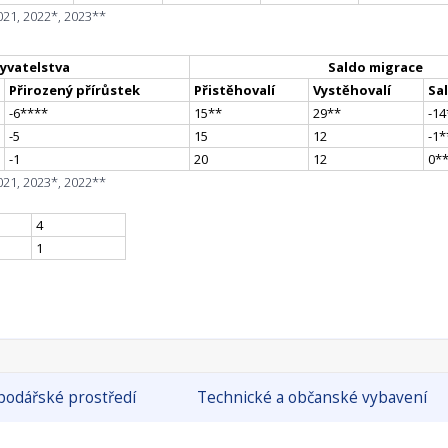
021, 2022*, 2023**
yvatelstva
Saldo migrace
Přirozený přírůstek
Přistěhovalí
Vystěhovalí
Sa
-6
**
**
15
*
*
29
*
*
-14
-5
15
12
-1
*
-1
20
12
0
*
021, 2023*, 2022**
4
1
odářské prostředí
Technické a občanské vybavení