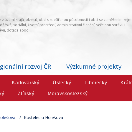
 z území krajů, okresů, obcí s rozšířenou působností i obcí se zaměřením zej
ářské, sociální, životní prostředí, administrativní členění, veřejnou správu i
vu, dotace apod.
gionální rozvoj ČR
Výzkumné projekty
Karlovarský
Ústecký
Liberecký
Král
ký
Zlínský
Moravskoslezský
Holešova
Kostelec u Holešova