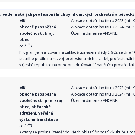
ivadel a stálých profesionálních symfonických orchestrů a pěvecký
MK
Alokace dotačního titulu 2023 (mil. Kč
obecně prospěšná
Alokace dotačního titulu 2024 (mil. Kč
společnost , kraj,
Územní dimenze ANO/NE:
obec
celá ČR
Program je realizován na základě usnesení vlády č. 902 ze dne 
státního podílu na rozvoji profesionálních divadel, profesionál
v České republice na principu sdružování finančních prostředků o
MK
Alokace dotačního titulu 2023 (mil. Kč
obecně prospěšná
Alokace dotačního titulu 2024 (mil. Kč
společnost , jiné, kraj,
Územní dimenze ANO/NE:
obec, občanské
sdružení, veřejná
výzkumná instituce
celá ČR
Aktivity se prolínají téměř do všech oblastí činností v kultuře. 