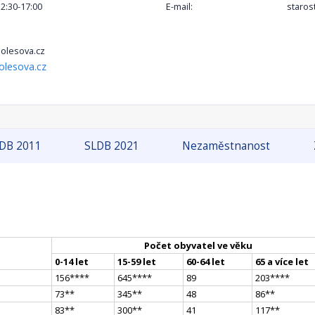
12:30-17:00
E-mail:
staros
olesova.cz
olesova.cz
DB 2011
SLDB 2021
Nezaměstnanost
Počet obyvatel ve věku
0-14 let
15-59 let
60-64 let
65 a více let
156
**
**
645
**
**
89
203
**
**
73
*
*
345
*
*
48
86
*
*
83
*
*
300
*
*
41
117
*
*