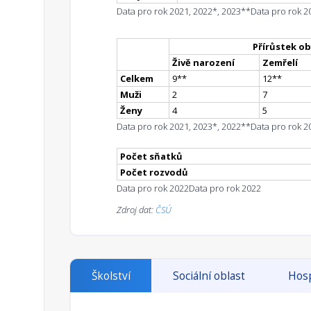
Data pro rok 2021, 2022*, 2023**
Data pro rok 2
Přírůstek ob
Živě narození
Zemřelí
Celkem
9
*
*
12
*
*
Muži
2
7
Ženy
4
5
Data pro rok 2021, 2023*, 2022**
Data pro rok 2
Počet sňatků
Počet rozvodů
Data pro rok 2022
Data pro rok 2022
Zdroj dat:
ČSÚ
Školství
Sociální oblast
Hosp