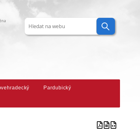
ména
ovehradecký
Pardubický