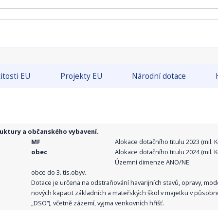
itosti EU
Projekty EU
Národní dotace
ruktury a občanského vybavení.
MF
Alokace dotačního titulu 2023 (mil. Kč
obec
Alokace dotačního titulu 2024 (mil. Kč
Územní dimenze ANO/NE:
obce do 3. tis.obyv.
Dotace je určena na odstraňování havarijních stavů, opravy, mo
nových kapacit základních a mateřských škol v majetku v působno
„DSO“), včetně zázemí, vyjma venkovních hřišť.