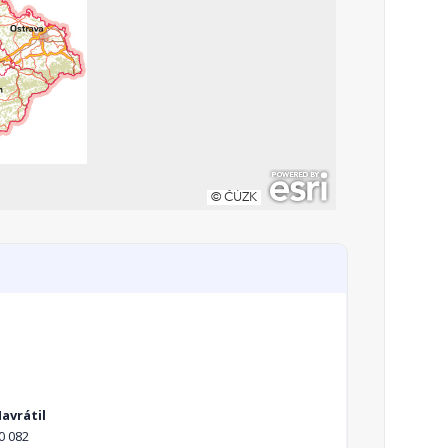
avrátil
0 082