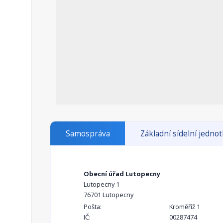
Samospráva
Základní sídelní jedno
Obecní úřad Lutopecny
Lutopecny 1
76701 Lutopecny
Pošta:
Kroměříž 1
IČ:
00287474