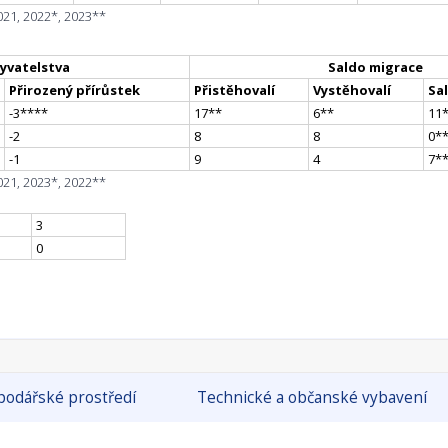
021, 2022*, 2023**
yvatelstva
Saldo migrace
Přirozený přírůstek
Přistěhovalí
Vystěhovalí
Sa
-3
**
**
17
*
*
6
*
*
11
-2
8
8
0
*
-1
9
4
7
*
021, 2023*, 2022**
3
0
odářské prostředí
Technické a občanské vybavení