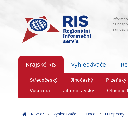
Informace
na hospod
samosprá
Krajské RIS
Vyhledávače
Re
Středočeský
Jihočeský
Plzeňský
Vysočina
Jihomoravský
Olomouc
Home
RISY.cz
Vyhledávače
Obce
Lutopecny