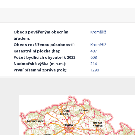
Obec s pověřeným obecním
Kroměříž
úřadem:
Obec s rozšířenou působností:
Kroměříž
Katastrální plocha (ha):
487
Počet bydlících obyvatel k 2023:
608
Nadmořská výška (m n.m.):
214
První písemná zpráva (rok):
1290