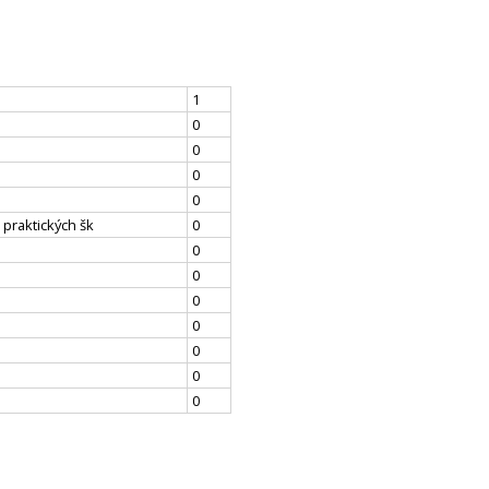
1
0
0
0
0
 praktických šk
0
0
0
0
0
0
0
0