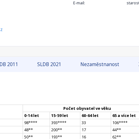
E-mail:
staros
cz
DB 2011
SLDB 2021
Nezaměstnanost
Počet obyvatel ve věku
0-14 let
15-59 let
60-64 let
65 a více let
98
**
**
393
**
**
33
106
**
**
48
*
*
200
*
*
17
44
*
*
50
*
*
193
*
*
16
62
*
*