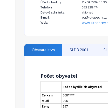
Úřední hodiny:
Po, St 7:00 - 15:30
Telefon:
573 338 474
Datová schránka:
vkibnad
E-mail:
ou@lutopecny.cz
Web:
www.lutopecny.
Obyvatelstvo
SLDB 2001
SL
Počet obyvatel
Počet bydlících obyvatel
Celkem
608
**
**
Muži
296
Ženy
297