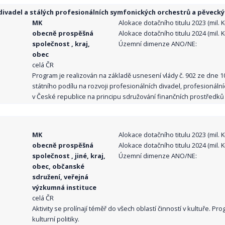
ivadel a stálých profesionálních symfonických orchestrů a pěvecký
MK
Alokace dotačního titulu 2023 (mil. Kč
obecně prospěšná
Alokace dotačního titulu 2024 (mil. Kč
společnost , kraj,
Územní dimenze ANO/NE:
obec
celá ČR
Program je realizován na základě usnesení vlády č. 902 ze dne 
státního podílu na rozvoji profesionálních divadel, profesionál
v České republice na principu sdružování finančních prostředků o
MK
Alokace dotačního titulu 2023 (mil. Kč
obecně prospěšná
Alokace dotačního titulu 2024 (mil. Kč
společnost , jiné, kraj,
Územní dimenze ANO/NE:
obec, občanské
sdružení, veřejná
výzkumná instituce
celá ČR
Aktivity se prolínají téměř do všech oblastí činností v kultuře. 
kulturní politiky.