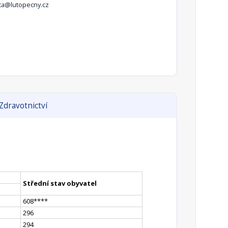
ta@lutopecny.cz
Zdravotnictví
Střední stav obyvatel
608
**
**
296
294