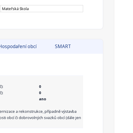
Mateřská škola
Hospodaření obcí
SMART
):
0
):
0
ano
dernizace a rekonstrukce, případně výstavba
sti obcí či dobrovolných svazků obcí (dále jen