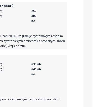
ch sborů.
):
250
):
300
ne
10. září 2003. Program je systémovým řešením
ních symfonických orchestrů a pěveckých sborů
bcí, krajů a státu.
):
633.66
):
646.66
ne
Program je významným nástrojem plnění státní