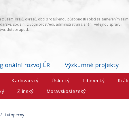
 z území krajů, okresů, obcí s rozšířenou působností i obcí se zaměřením zej
ářské, sociální, životní prostředí, administrativní členění, veřejnou správu i
vu, dotace apod.
gionální rozvoj ČR
Výzkumné projekty
Karlovarský
Ústecký
Liberecký
Král
ký
Zlínský
Moravskoslezský
Lutopecny