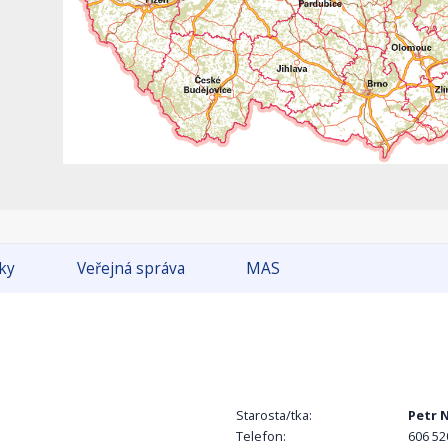
tky
Veřejná správa
MAS
Starosta/tka:
Petr N
Telefon:
606 52