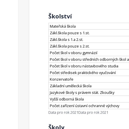
Školství
Mateřská škola
Zákl.škola pouze s 1.st.
Zákl.škola s 1.a 2.st.
Zákl.škola pouze s 2.st.
Počet škol v oboru gymnázií
Počet škol v oboru středních odborných škol a
Počet škol v oboru nástavbového studia
Počet středisek praktického vyučování
Konzervatoře
Základní umělecká škola
Jazykové školy s právem stát. Zkoušky
Vyšší odborná škola
Počet zařízení ústavní ochranné výchovy
Data pro rok 2021
Data pro rok 2021
Školy