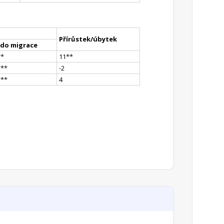
Přírůstek/úbytek
ldo migrace
*
*
11
*
*
*
**
-2
*
**
4