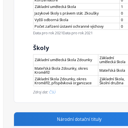
Konzervatoře
0
Základní umělecká škola
1
Jazykové školy s právem stát. Zkoušky
0
Vyšší odborná škola
0
Počet zařízení ústavní ochranné výchovy
0
Data pro rok 2021
Data pro rok 2021
Školy
Základní
Základní umělecká škola Zdounky
umělecká škola
Mateřská škola Zdounky, okres
Mateřská škola
Kroměříž
Základní škola Zdounky, okres
Základní škola,
Kroměříž, příspěvková organizace
Školní družina
Zdroj dat:
ČSÚ
Národní dotační tituly