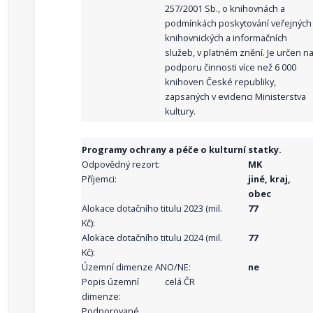
257/2001 Sb., o knihovnách a
podmínkách poskytování veřejných
knihovnických a informačních
služeb, v platném znění. Je určen n
podporu činnosti více než 6 000
knihoven České republiky,
zapsaných v evidenci Ministerstva
kultury.
Programy ochrany a péče o kulturní statky.
Odpovědný rezort:
MK
Příjemci:
jiné, kraj,
obec
Alokace dotačního titulu 2023 (mil.
77
Kč):
Alokace dotačního titulu 2024 (mil.
77
Kč):
Územní dimenze ANO/NE:
ne
Popis územní
celá ČR
dimenze:
Podporované