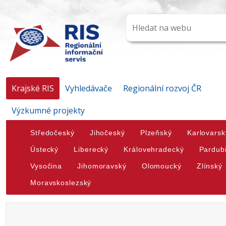
Krajské RIS
Vyhledávače
Regionální rozvoj ČR
Výzkumné projekty
Středočeský
Jihočeský
Plzeňský
Karlovarsk
Ústecký
Liberecký
Královehradecký
Pardub
Vysočina
Jihomoravský
Olomoucký
Zlínský
Moravskoslezský