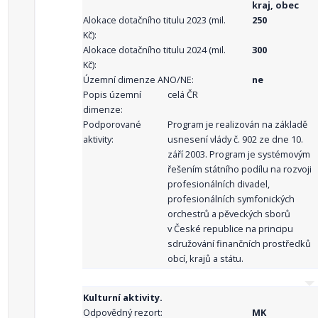
kraj, obec
Alokace dotačního titulu 2023 (mil.
250
Kč):
Alokace dotačního titulu 2024 (mil.
300
Kč):
Územní dimenze ANO/NE:
ne
Popis územní
celá ČR
dimenze:
Podporované
Program je realizován na základě
aktivity:
usnesení vlády č. 902 ze dne 10.
září 2003. Program je systémovým
řešením státního podílu na rozvoji
profesionálních divadel,
profesionálních symfonických
orchestrů a pěveckých sborů
v České republice na principu
sdružování finančních prostředků
obcí, krajů a státu.
Kulturní aktivity.
Odpovědný rezort:
MK