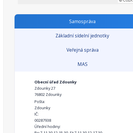
Samospráva
Základní sídelní jednotky
Veřejná správa
MAS
Obecní úřad Zdounky
Zdounky 27
76802 Zdounky
Pošta:
Zdounky
IČ:
00287938
Úřední hodiny:
Po:7-11.30,12-15.30, St:7-11.30,12-17.30