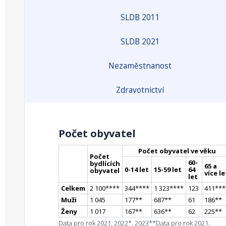
SLDB 2011
SLDB 2021
Nezaměstnanost
Zdravotnictví
Počet obyvatel
Počet obyvatel ve věku
Počet
60-
bydlících
65 a
0-14 let
15-59 let
64
obyvatel
více le
let
Celkem
2 100
**
**
344
**
**
1 323
**
**
123
411
**
*
Muži
1 045
177
*
*
687
*
*
61
186
*
*
Ženy
1 017
167
*
*
636
*
*
62
225
*
*
Data pro rok 2021, 2022*, 2023**
Data pro rok 2021,