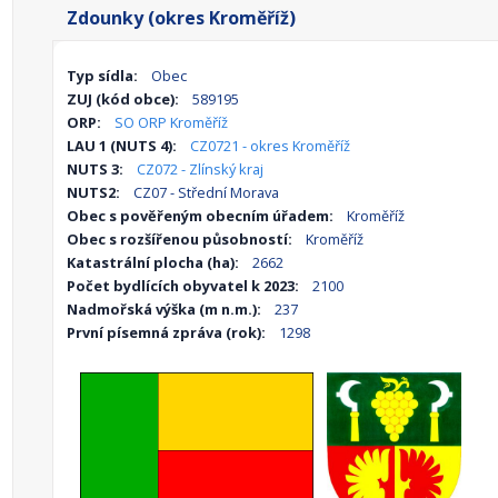
Zdounky (okres Kroměříž)
Typ sídla:
Obec
ZUJ (kód obce):
589195
ORP:
SO ORP Kroměříž
LAU 1 (NUTS 4):
CZ0721 - okres Kroměříž
NUTS 3:
CZ072 - Zlínský kraj
NUTS2:
CZ07 - Střední Morava
Obec s pověřeným obecním úřadem:
Kroměříž
Obec s rozšířenou působností:
Kroměříž
Katastrální plocha (ha):
2662
Počet bydlících obyvatel k 2023:
2100
Nadmořská výška (m n.m.):
237
První písemná zpráva (rok):
1298