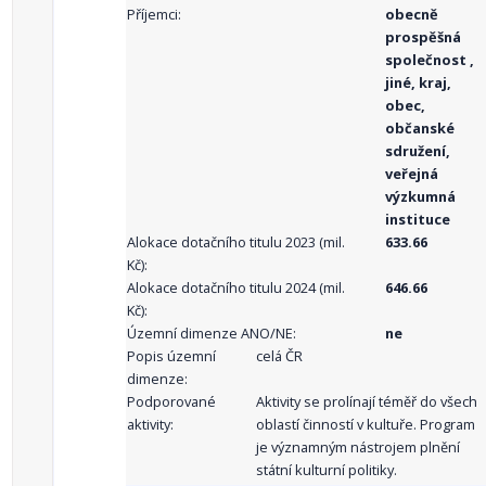
Příjemci:
obecně
prospěšná
společnost ,
jiné, kraj,
obec,
občanské
sdružení,
veřejná
výzkumná
instituce
Alokace dotačního titulu 2023 (mil.
633.66
Kč):
Alokace dotačního titulu 2024 (mil.
646.66
Kč):
Územní dimenze ANO/NE:
ne
Popis územní
celá ČR
dimenze:
Podporované
Aktivity se prolínají téměř do všech
aktivity:
oblastí činností v kultuře. Program
je významným nástrojem plnění
státní kulturní politiky.