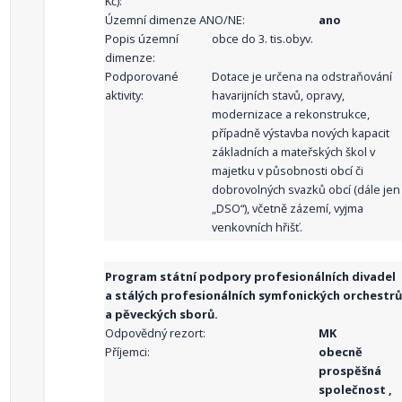
Kč):
Územní dimenze ANO/NE:
ano
Popis územní
obce do 3. tis.obyv.
dimenze:
Podporované
Dotace je určena na odstraňování
aktivity:
havarijních stavů, opravy,
modernizace a rekonstrukce,
případně výstavba nových kapacit
základních a mateřských škol v
majetku v působnosti obcí či
dobrovolných svazků obcí (dále jen
„DSO“), včetně zázemí, vyjma
venkovních hřišť.
Program státní podpory profesionálních divadel
a stálých profesionálních symfonických orchestrů
a pěveckých sborů.
Odpovědný rezort:
MK
Příjemci:
obecně
prospěšná
společnost ,