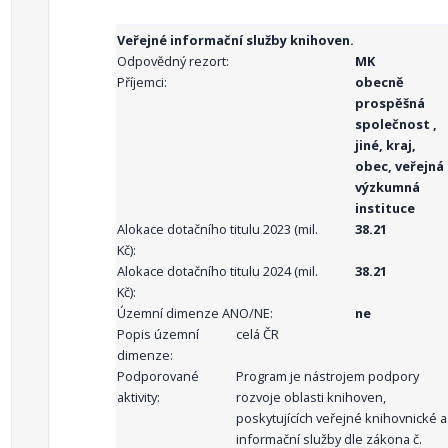
Veřejné informační služby knihoven.
Odpovědný rezort:
MK
Příjemci:
obecně
prospěšná
společnost ,
jiné, kraj,
obec, veřejná
výzkumná
instituce
Alokace dotačního titulu 2023 (mil.
38.21
Kč):
Alokace dotačního titulu 2024 (mil.
38.21
Kč):
Územní dimenze ANO/NE:
ne
Popis územní
celá ČR
dimenze:
Podporované
Program je nástrojem podpory
aktivity:
rozvoje oblasti knihoven,
poskytujících veřejné knihovnické a
informační služby dle zákona č.