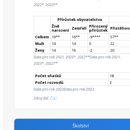
2022*, 2023**
Přírůstek obyvatelstva
Živě
Přirozený
Zemřelí
Přistěhova
narození
přírůstek
Celkem
19
*
*
16
*
*
-9
**
**
57
*
*
Muži
14
14
0
22
Ženy
14
16
-2
20
Data pro rok 2021, 2023*, 2022**
Data pro rok 2021,
2023*, 2022**
Počet sňatků
18
Počet rozvodů
2
Data pro rok 2022
Data pro rok 2022
Zdroj dat:
ČSÚ
Školství