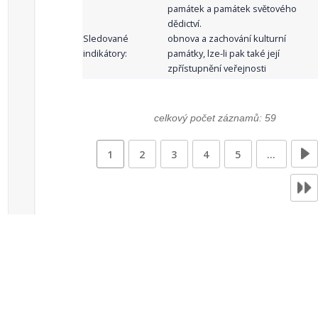
památek a památek světového
dědictví.
Sledované
obnova a zachování kulturní
indikátory:
památky, lze-li pak také její
zpřístupnění veřejnosti
celkový počet záznamů: 59
1
2
3
4
5
…
Zdroje dat