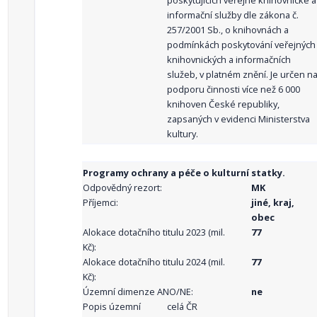
poskytujících veřejné knihovnické a
informační služby dle zákona č.
257/2001 Sb., o knihovnách a
podmínkách poskytování veřejných
knihovnických a informačních
služeb, v platném znění. Je určen n
podporu činnosti více než 6 000
knihoven České republiky,
zapsaných v evidenci Ministerstva
kultury.
Programy ochrany a péče o kulturní statky.
Odpovědný rezort:
MK
Příjemci:
jiné, kraj,
obec
Alokace dotačního titulu 2023 (mil.
77
Kč):
Alokace dotačního titulu 2024 (mil.
77
Kč):
Územní dimenze ANO/NE:
ne
Popis územní
celá ČR