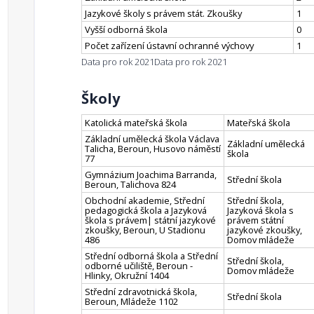
Jazykové školy s právem stát. Zkoušky
1
Vyšší odborná škola
0
Počet zařízení ústavní ochranné výchovy
1
Data pro rok 2021
Data pro rok 2021
Školy
Katolická mateřská škola
Mateřská škola
Základní umělecká škola Václava
Základní umělecká
Talicha, Beroun, Husovo náměstí
škola
77
Gymnázium Joachima Barranda,
Střední škola
Beroun, Talichova 824
Obchodní akademie, Střední
Střední škola,
pedagogická škola a Jazyková
Jazyková škola s
škola s právem| státní jazykové
právem státní
zkoušky, Beroun, U Stadionu
jazykové zkoušky,
486
Domov mládeže
Střední odborná škola a Střední
Střední škola,
odborné učiliště, Beroun -
Domov mládeže
Hlinky, Okružní 1404
Střední zdravotnická škola,
Střední škola
Beroun, Mládeže 1102