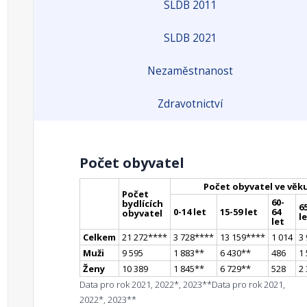
SLDB 2011
SLDB 2021
Nezaměstnanost
Zdravotnictví
Počet obyvatel
Počet obyvatel ve věk
Počet
60-
bydlících
65
0-14 let
15-59 let
64
obyvatel
l
let
Celkem
21 272
**
**
3 728
**
**
13 159
**
**
1 014
3
Muži
9 595
1 883
*
*
6 430
*
*
486
1
Ženy
10 389
1 845
*
*
6 729
*
*
528
2
Data pro rok 2021, 2022*, 2023**
Data pro rok 2021,
2022*, 2023**