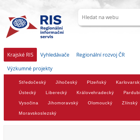
Krajské RIS
Vyhledávače
Regionální rozvoj ČR
Výzkumné projekty
Středočeský
Jihočeský
Plzeňský
Karlovarsk
Ústecký
Liberecký
Královehradecký
Pardub
Vysočina
Jihomoravský
Olomoucký
Zlínský
Moravskoslezský