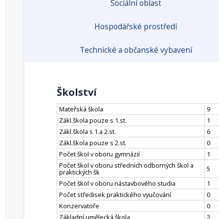
Sociální oblast
Hospodářské prostředí
Technické a občanské vybavení
Školství
Mateřská škola
9
Zákl.škola pouze s 1.st.
1
Zákl.škola s 1.a 2.st.
6
Zákl.škola pouze s 2.st.
0
Počet škol v oboru gymnázií
1
Počet škol v oboru středních odborných škol a
5
praktických šk
Počet škol v oboru nástavbového studia
1
Počet středisek praktického vyučování
0
Konzervatoře
0
Základní umělecká škola
2