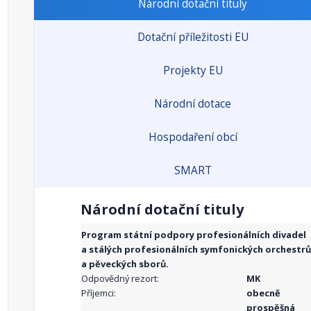
Národní dotační tituly
Dotační příležitosti EU
Projekty EU
Národní dotace
Hospodaření obcí
SMART
Národní dotační tituly
Program státní podpory profesionálních divadel
a stálých profesionálních symfonických orchestrů
a pěveckých sborů.
Odpovědný rezort:
MK
Příjemci:
obecně
prospěšná