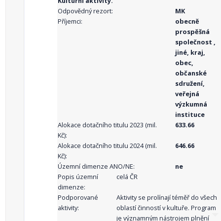
Kulturní aktivity.
Odpovědný rezort:
MK
Příjemci:
obecně
prospěšná
společnost ,
jiné, kraj,
obec,
občanské
sdružení,
veřejná
výzkumná
instituce
Alokace dotačního titulu 2023 (mil.
633.66
Kč):
Alokace dotačního titulu 2024 (mil.
646.66
Kč):
Územní dimenze ANO/NE:
ne
Popis územní
celá ČR
dimenze:
Podporované
Aktivity se prolínají téměř do všech
aktivity:
oblastí činností v kultuře. Program
je významným nástrojem plnění