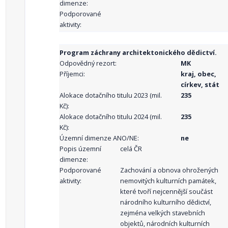
dimenze:
Podporované
aktivity:
Program záchrany architektonického dědictví.
Odpovědný rezort:
MK
Příjemci:
kraj, obec,
církev, stát
Alokace dotačního titulu 2023 (mil.
235
Kč):
Alokace dotačního titulu 2024 (mil.
235
Kč):
Územní dimenze ANO/NE:
ne
Popis územní
celá ČR
dimenze:
Podporované
Zachování a obnova ohrožených
aktivity:
nemovitých kulturních památek,
které tvoří nejcennější součást
národního kulturního dědictví,
zejména velkých stavebních
objektů, národních kulturních