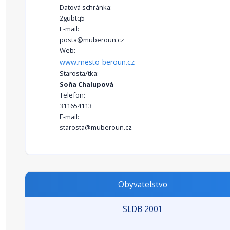
Datová schránka:
2gubtq5
E-mail:
posta@muberoun.cz
Web:
www.mesto-beroun.cz
Starosta/tka:
Soňa Chalupová
Telefon:
311654113
E-mail:
starosta@muberoun.cz
Obyvatelstvo
SLDB 2001