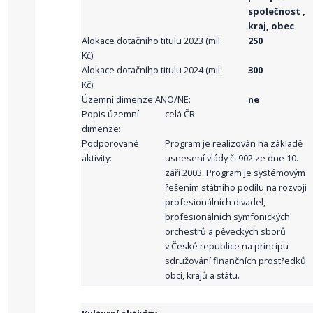
společnost ,
kraj, obec
Alokace dotačního titulu 2023 (mil.
250
Kč):
Alokace dotačního titulu 2024 (mil.
300
Kč):
Územní dimenze ANO/NE:
ne
Popis územní
celá ČR
dimenze:
Podporované
Program je realizován na základě
aktivity:
usnesení vlády č. 902 ze dne 10.
září 2003. Program je systémovým
řešením státního podílu na rozvoji
profesionálních divadel,
profesionálních symfonických
orchestrů a pěveckých sborů
v České republice na principu
sdružování finančních prostředků
obcí, krajů a státu.