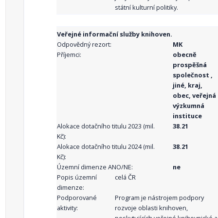
státní kulturní politiky.
Veřejné informační služby knihoven.
Odpovědný rezort:
MK
Příjemci:
obecně
prospěšná
společnost ,
jiné, kraj,
obec, veřejná
výzkumná
instituce
Alokace dotačního titulu 2023 (mil.
38.21
Kč):
Alokace dotačního titulu 2024 (mil.
38.21
Kč):
Územní dimenze ANO/NE:
ne
Popis územní
celá ČR
dimenze:
Podporované
Program je nástrojem podpory
aktivity:
rozvoje oblasti knihoven,