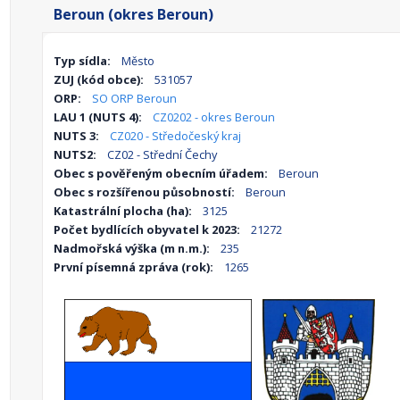
Beroun (okres Beroun)
Typ sídla:
Město
ZUJ (kód obce):
531057
ORP:
SO ORP Beroun
LAU 1 (NUTS 4):
CZ0202 - okres Beroun
NUTS 3:
CZ020 - Středočeský kraj
NUTS2:
CZ02 - Střední Čechy
Obec s pověřeným obecním úřadem:
Beroun
Obec s rozšířenou působností:
Beroun
Katastrální plocha (ha):
3125
Počet bydlících obyvatel k 2023:
21272
Nadmořská výška (m n.m.):
235
První písemná zpráva (rok):
1265