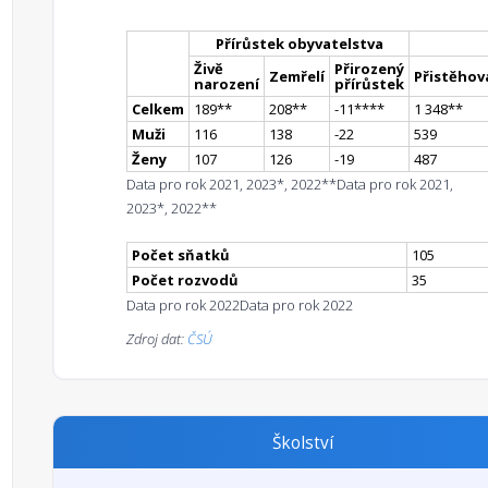
Přírůstek obyvatelstva
Živě
Přirozený
Zemřelí
Přistěhova
narození
přírůstek
Celkem
189
*
*
208
*
*
-11
**
**
1 348
*
*
Muži
116
138
-22
539
Ženy
107
126
-19
487
Data pro rok 2021, 2023*, 2022**
Data pro rok 2021,
2023*, 2022**
Počet sňatků
105
Počet rozvodů
35
Data pro rok 2022
Data pro rok 2022
Zdroj dat:
ČSÚ
Školství