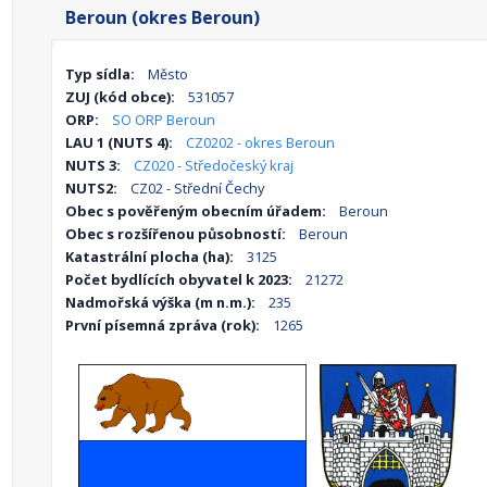
Beroun (okres Beroun)
Typ sídla:
Město
ZUJ (kód obce):
531057
ORP:
SO ORP Beroun
LAU 1 (NUTS 4):
CZ0202 - okres Beroun
NUTS 3:
CZ020 - Středočeský kraj
NUTS2:
CZ02 - Střední Čechy
Obec s pověřeným obecním úřadem:
Beroun
Obec s rozšířenou působností:
Beroun
Katastrální plocha (ha):
3125
Počet bydlících obyvatel k 2023:
21272
Nadmořská výška (m n.m.):
235
První písemná zpráva (rok):
1265