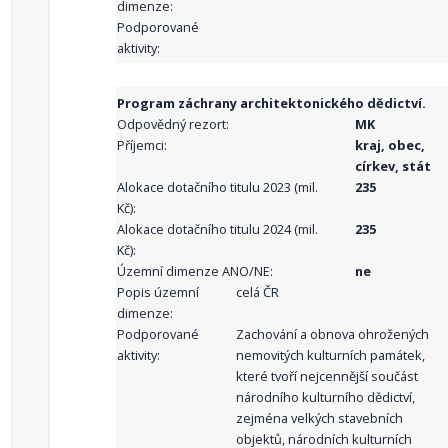
dimenze:
Podporované
aktivity:
Program záchrany architektonického dědictví.
Odpovědný rezort:
MK
Příjemci:
kraj, obec,
církev, stát
Alokace dotačního titulu 2023 (mil.
235
Kč):
Alokace dotačního titulu 2024 (mil.
235
Kč):
Územní dimenze ANO/NE:
ne
Popis územní
celá ČR
dimenze:
Podporované
Zachování a obnova ohrožených
aktivity:
nemovitých kulturních památek,
které tvoří nejcennější součást
národního kulturního dědictví,
zejména velkých stavebních
objektů, národních kulturních