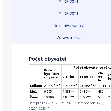
SLDB 2011
SLDB 2021
Nezaměstnanost
Zdravotnictví
Počet obyvatel
Počet obyvatel ve věk
Počet
60-
bydlících
65
0-14 let
15-59 let
64
obyvatel
l
let
Celkem
21 272
**
**
3 728
**
**
13 159
**
**
1 014
3
Muži
9 595
1 883
*
*
6 430
*
*
486
1
Ženy
10 389
1 845
*
*
6 729
*
*
528
2
Data pro rok 2021, 2022*, 2023**
Data pro rok 2021,
2022*, 2023**