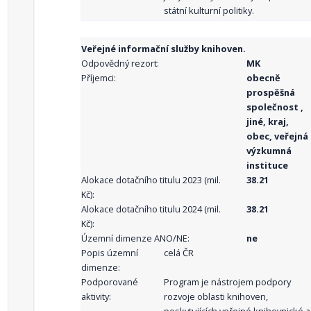
státní kulturní politiky.
Veřejné informační služby knihoven.
Odpovědný rezort:
MK
Příjemci:
obecně
prospěšná
společnost ,
jiné, kraj,
obec, veřejná
výzkumná
instituce
Alokace dotačního titulu 2023 (mil.
38.21
Kč):
Alokace dotačního titulu 2024 (mil.
38.21
Kč):
Územní dimenze ANO/NE:
ne
Popis územní
celá ČR
dimenze:
Podporované
Program je nástrojem podpory
aktivity:
rozvoje oblasti knihoven,