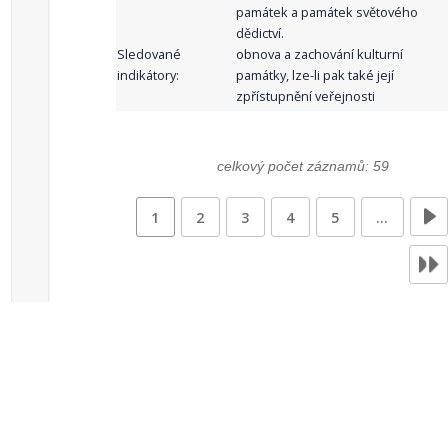
památek a památek světového
dědictví.
Sledované
obnova a zachování kulturní
indikátory:
památky, lze-li pak také její
zpřístupnění veřejnosti
celkový počet záznamů: 59
1
2
3
4
5
…
Zdroje dat