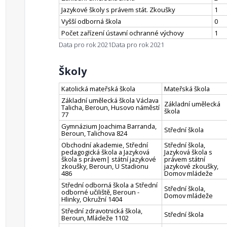
Jazykové školy s právem stát. Zkoušky
1
Vyšší odborná škola
0
Počet zařízení ústavní ochranné výchovy
1
Data pro rok 2021
Data pro rok 2021
Školy
Katolická mateřská škola
Mateřská škola
Základní umělecká škola Václava
Základní umělecká
Talicha, Beroun, Husovo náměstí
škola
77
Gymnázium Joachima Barranda,
Střední škola
Beroun, Talichova 824
Obchodní akademie, Střední
Střední škola,
pedagogická škola a Jazyková
Jazyková škola s
škola s právem| státní jazykové
právem státní
zkoušky, Beroun, U Stadionu
jazykové zkoušky,
486
Domov mládeže
Střední odborná škola a Střední
Střední škola,
odborné učiliště, Beroun -
Domov mládeže
Hlinky, Okružní 1404
Střední zdravotnická škola,
Střední škola
Beroun, Mládeže 1102