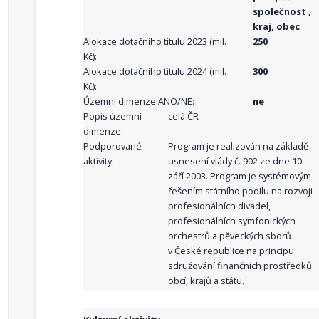
společnost ,
kraj, obec
Alokace dotačního titulu 2023 (mil.
250
Kč):
Alokace dotačního titulu 2024 (mil.
300
Kč):
Územní dimenze ANO/NE:
ne
Popis územní
celá ČR
dimenze:
Podporované
Program je realizován na základě
aktivity:
usnesení vlády č. 902 ze dne 10.
září 2003. Program je systémovým
řešením státního podílu na rozvoji
profesionálních divadel,
profesionálních symfonických
orchestrů a pěveckých sborů
v České republice na principu
sdružování finančních prostředků
obcí, krajů a státu.