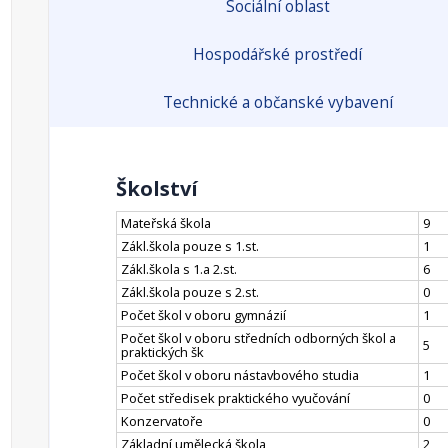
Sociální oblast
Hospodářské prostředí
Technické a občanské vybavení
Školství
Mateřská škola
9
Zákl.škola pouze s 1.st.
1
Zákl.škola s 1.a 2.st.
6
Zákl.škola pouze s 2.st.
0
Počet škol v oboru gymnázií
1
Počet škol v oboru středních odborných škol a
5
praktických šk
Počet škol v oboru nástavbového studia
1
Počet středisek praktického vyučování
0
Konzervatoře
0
Základní umělecká škola
2