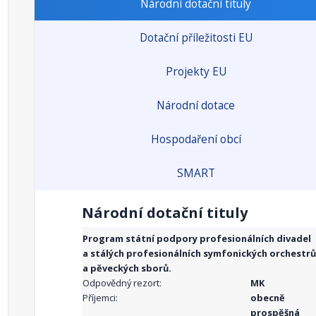
Národní dotační tituly
Dotační příležitosti EU
Projekty EU
Národní dotace
Hospodaření obcí
SMART
Národní dotační tituly
Program státní podpory profesionálních divadel
a stálých profesionálních symfonických orchestrů
a pěveckých sborů.
Odpovědný rezort:
MK
Příjemci:
obecně
prospěšná