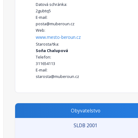
Datová schránka:
2gubtq5
E-mail:
posta@muberoun.cz
Web:
www.mesto-beroun.cz
Starosta/tka:
Soňa Chalupová
Telefon:
311654113
E-mail:
starosta@muberoun.cz
Obyvatelstvo
SLDB 2001