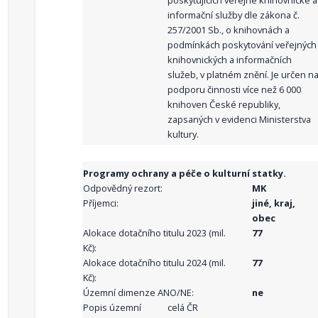
poskytujících veřejné knihovnické a
informační služby dle zákona č.
257/2001 Sb., o knihovnách a
podmínkách poskytování veřejných
knihovnických a informačních
služeb, v platném znění. Je určen n
podporu činnosti více než 6 000
knihoven České republiky,
zapsaných v evidenci Ministerstva
kultury.
Programy ochrany a péče o kulturní statky.
Odpovědný rezort:
MK
Příjemci:
jiné, kraj,
obec
Alokace dotačního titulu 2023 (mil.
77
Kč):
Alokace dotačního titulu 2024 (mil.
77
Kč):
Územní dimenze ANO/NE:
ne
Popis územní
celá ČR