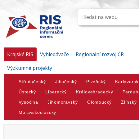
Krajské RIS
Vyhledávače
Regionální rozvoj ČR
Výzkumné projekty
Středočeský
Jihočeský
Plzeňský
Karlovarsk
Ústecký
Liberecký
Královehradecký
Pardub
Vysočina
Jihomoravský
Olomoucký
Zlínský
Moravskoslezský