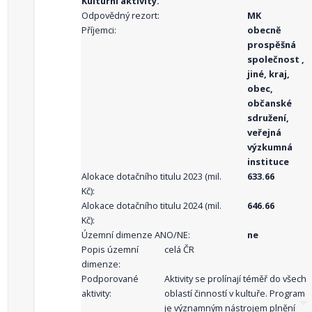
Kulturní aktivity.
Odpovědný rezort:
MK
Příjemci:
obecně
prospěšná
společnost ,
jiné, kraj,
obec,
občanské
sdružení,
veřejná
výzkumná
instituce
Alokace dotačního titulu 2023 (mil.
633.66
Kč):
Alokace dotačního titulu 2024 (mil.
646.66
Kč):
Územní dimenze ANO/NE:
ne
Popis územní
celá ČR
dimenze:
Podporované
Aktivity se prolínají téměř do všech
aktivity:
oblastí činností v kultuře. Program
je významným nástrojem plnění