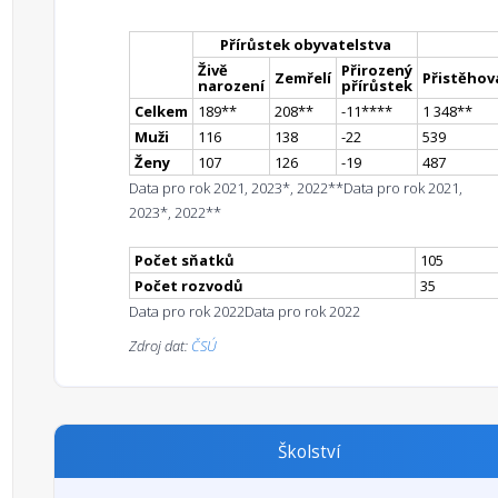
Přírůstek obyvatelstva
Živě
Přirozený
Zemřelí
Přistěhova
narození
přírůstek
Celkem
189
*
*
208
*
*
-11
**
**
1 348
*
*
Muži
116
138
-22
539
Ženy
107
126
-19
487
Data pro rok 2021, 2023*, 2022**
Data pro rok 2021,
2023*, 2022**
Počet sňatků
105
Počet rozvodů
35
Data pro rok 2022
Data pro rok 2022
Zdroj dat:
ČSÚ
Školství