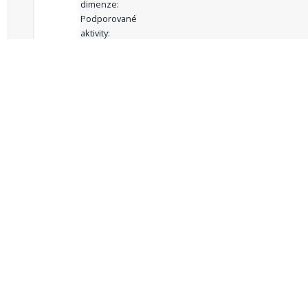
dimenze:
Podporované
aktivity:
celkový počet záznamů: 68
1
2
3
4
5
…
Zdroje dat
Český statistický úřad
Registr komunálních
RISY
symbolů ČR