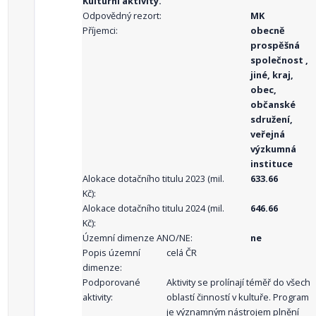
Kulturní aktivity.
Odpovědný rezort:
MK
Příjemci:
obecně
prospěšná
společnost ,
jiné, kraj,
obec,
občanské
sdružení,
veřejná
výzkumná
instituce
Alokace dotačního titulu 2023 (mil.
633.66
Kč):
Alokace dotačního titulu 2024 (mil.
646.66
Kč):
Územní dimenze ANO/NE:
ne
Popis územní
celá ČR
dimenze:
Podporované
Aktivity se prolínají téměř do všech
aktivity:
oblastí činností v kultuře. Program
je významným nástrojem plnění