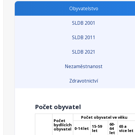
Obyvatelstvo
SLDB 2001
SLDB 2011
SLDB 2021
Nezaměstnanost
Zdravotnictví
Počet obyvatel
Počet obyvatel ve věku
Počet
60-
bydlících
15-59
65 a
0-14 let
64
obyvatel
let
více let
let