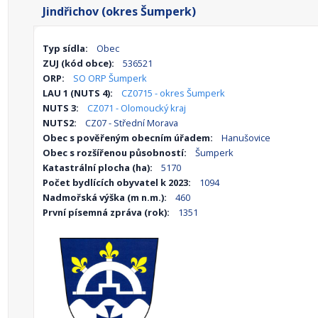
Jindřichov (okres Šumperk)
Typ sídla:
Obec
ZUJ (kód obce):
536521
ORP:
SO ORP Šumperk
LAU 1 (NUTS 4):
CZ0715 - okres Šumperk
NUTS 3:
CZ071 - Olomoucký kraj
NUTS2:
CZ07 - Střední Morava
Obec s pověřeným obecním úřadem:
Hanušovice
Obec s rozšířenou působností:
Šumperk
Katastrální plocha (ha):
5170
Počet bydlících obyvatel k 2023:
1094
Nadmořská výška (m n.m.):
460
První písemná zpráva (rok):
1351