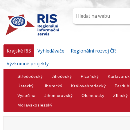
Krajské RIS
Vyhledávače
Regionální rozvoj ČR
Výzkumné projekty
Středočeský
Jihočeský
Plzeňský
Karlovarsk
Ústecký
Liberecký
Královehradecký
Pardub
Vysočina
Jihomoravský
Olomoucký
Zlínský
Moravskoslezský