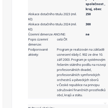
společnost ,
kraj, obec
Alokace dotačního titulu 2023 (mil.
250
Kč):
Alokace dotačního titulu 2024 (mil.
300
Kč):
Územní dimenze ANO/NE:
ne
Popis územní
celá ČR
dimenze:
Podporované
Program je realizován na základě
aktivity:
usnesení vlády č. 902 ze dne 10.
září 2003. Program je systémovým
řešením státního podílu na rozvoji
profesionálních divadel,
profesionálních symfonických
orchestrů a pěveckých sborů
v České republice na principu
sdružování finančních prostředků
obcí, krajů a státu.