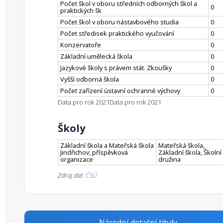
Počet škol v oboru středních odborných škol a
0
praktických šk
Počet škol v oboru nástavbového studia
0
Počet středisek praktického vyučování
0
Konzervatoře
0
Základní umělecká škola
0
Jazykové školy s právem stát. Zkoušky
0
Vyšší odborná škola
0
Počet zařízení ústavní ochranné výchovy
0
Data pro rok 2021
Data pro rok 2021
Školy
Základní škola a Mateřská škola
Mateřská škola,
Jindřichov, příspěvková
Základní škola, Školní
organizace
družina
Zdroj dat:
ČSÚ
Národní dotační tituly