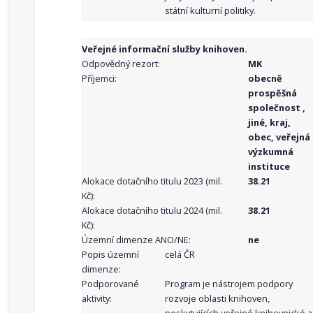
státní kulturní politiky.
Veřejné informační služby knihoven.
Odpovědný rezort:
MK
Příjemci:
obecně
prospěšná
společnost ,
jiné, kraj,
obec, veřejná
výzkumná
instituce
Alokace dotačního titulu 2023 (mil.
38.21
Kč):
Alokace dotačního titulu 2024 (mil.
38.21
Kč):
Územní dimenze ANO/NE:
ne
Popis územní
celá ČR
dimenze:
Podporované
Program je nástrojem podpory
aktivity:
rozvoje oblasti knihoven,