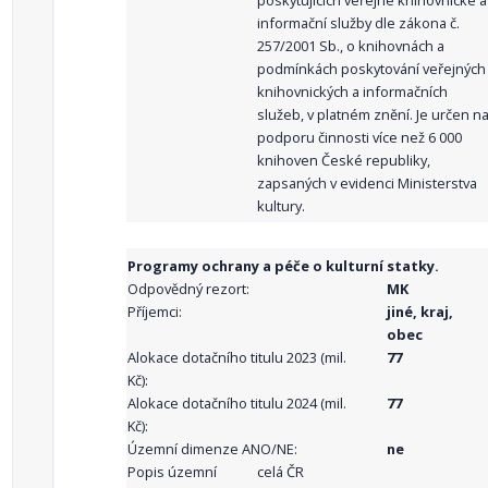
poskytujících veřejné knihovnické a
informační služby dle zákona č.
257/2001 Sb., o knihovnách a
podmínkách poskytování veřejných
knihovnických a informačních
služeb, v platném znění. Je určen n
podporu činnosti více než 6 000
knihoven České republiky,
zapsaných v evidenci Ministerstva
kultury.
Programy ochrany a péče o kulturní statky.
Odpovědný rezort:
MK
Příjemci:
jiné, kraj,
obec
Alokace dotačního titulu 2023 (mil.
77
Kč):
Alokace dotačního titulu 2024 (mil.
77
Kč):
Územní dimenze ANO/NE:
ne
Popis územní
celá ČR