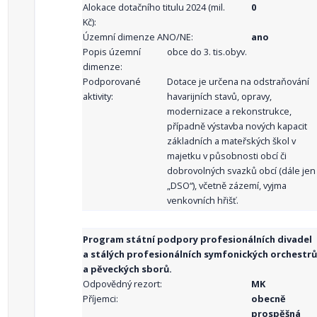
Alokace dotačního titulu 2024 (mil.
0
Kč):
Územní dimenze ANO/NE:
ano
Popis územní
obce do 3. tis.obyv.
dimenze:
Podporované
Dotace je určena na odstraňování
aktivity:
havarijních stavů, opravy,
modernizace a rekonstrukce,
případně výstavba nových kapacit
základních a mateřských škol v
majetku v působnosti obcí či
dobrovolných svazků obcí (dále jen
„DSO“), včetně zázemí, vyjma
venkovních hřišť.
Program státní podpory profesionálních divadel
a stálých profesionálních symfonických orchestrů
a pěveckých sborů.
Odpovědný rezort:
MK
Příjemci:
obecně
prospěšná