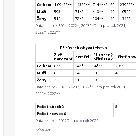
Celkem
1 094
**
**
143
**
**
714
**
**
80
239
**
**
Muži
593
71
*
*
410
*
*
40
105
*
*
Ženy
510
72
*
*
304
*
*
40
134
*
*
Data pro rok 2021, 2022*, 2023**
Data pro rok 2021,
2022*, 2023**
Přírůstek obyvatelstva
Živě
Přirozený
Zemřelí
Přistěhova
narození
přírůstek
Celkem
6
*
*
14
*
*
-4
**
**
29
*
*
Muži
6
14
-8
4
Ženy
2
11
-9
6
Data pro rok 2021, 2023*, 2022**
Data pro rok 2021,
2023*, 2022**
Počet sňatků
6
Počet rozvodů
1
Data pro rok 2022
Data pro rok 2022
Zdroj dat:
ČSÚ