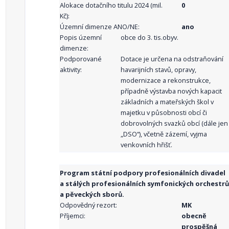
Alokace dotačního titulu 2024 (mil.
0
Kč):
Územní dimenze ANO/NE:
ano
Popis územní
obce do 3. tis.obyv.
dimenze:
Podporované
Dotace je určena na odstraňování
aktivity:
havarijních stavů, opravy,
modernizace a rekonstrukce,
případně výstavba nových kapacit
základních a mateřských škol v
majetku v působnosti obcí či
dobrovolných svazků obcí (dále jen
„DSO“), včetně zázemí, vyjma
venkovních hřišť.
Program státní podpory profesionálních divadel
a stálých profesionálních symfonických orchestrů
a pěveckých sborů.
Odpovědný rezort:
MK
Příjemci:
obecně
prospěšná