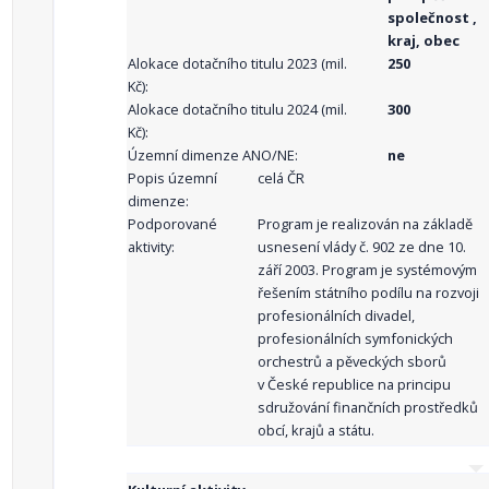
společnost ,
kraj, obec
Alokace dotačního titulu 2023 (mil.
250
Kč):
Alokace dotačního titulu 2024 (mil.
300
Kč):
Územní dimenze ANO/NE:
ne
Popis územní
celá ČR
dimenze:
Podporované
Program je realizován na základě
aktivity:
usnesení vlády č. 902 ze dne 10.
září 2003. Program je systémovým
řešením státního podílu na rozvoji
profesionálních divadel,
profesionálních symfonických
orchestrů a pěveckých sborů
v České republice na principu
sdružování finančních prostředků
obcí, krajů a státu.