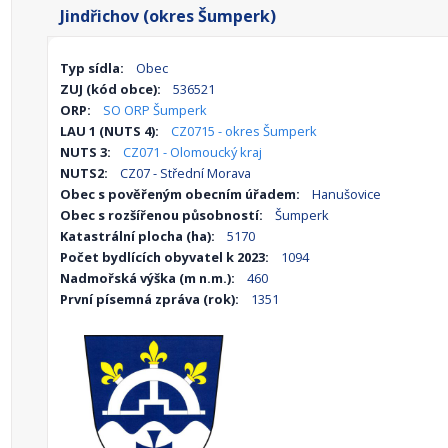
Jindřichov (okres Šumperk)
Typ sídla:
Obec
ZUJ (kód obce):
536521
ORP:
SO ORP Šumperk
LAU 1 (NUTS 4):
CZ0715 - okres Šumperk
NUTS 3:
CZ071 - Olomoucký kraj
NUTS2:
CZ07 - Střední Morava
Obec s pověřeným obecním úřadem:
Hanušovice
Obec s rozšířenou působností:
Šumperk
Katastrální plocha (ha):
5170
Počet bydlících obyvatel k 2023:
1094
Nadmořská výška (m n.m.):
460
První písemná zpráva (rok):
1351