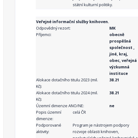
státní kulturní politiky.
Veřejné informační služby knihoven.
Odpovědný rezort:
MK
Příjemci:
obecně
prospěšná
společnost ,
jiné, kraj,
obec, veřejná
výzkumná
instituce
Alokace dotačního titulu 2023 (mil.
38.21
Kč):
Alokace dotačního titulu 2024 (mil.
38.21
Kč):
Územní dimenze ANO/NE:
ne
Popis územní
celá ČR
dimenze:
Podporované
Program je nástrojem podpory
aktivity:
rozvoje oblasti knihoven,