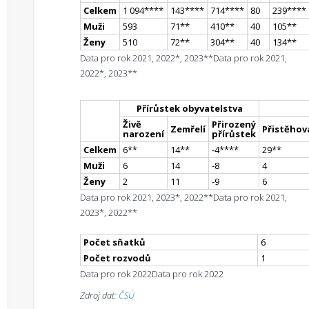
Celkem
1 094
**
**
143
**
**
714
**
**
80
239
**
**
Muži
593
71
*
*
410
*
*
40
105
*
*
Ženy
510
72
*
*
304
*
*
40
134
*
*
Data pro rok 2021, 2022*, 2023**
Data pro rok 2021,
2022*, 2023**
Přírůstek obyvatelstva
Živě
Přirozený
Zemřelí
Přistěhova
narození
přírůstek
Celkem
6
*
*
14
*
*
-4
**
**
29
*
*
Muži
6
14
-8
4
Ženy
2
11
-9
6
Data pro rok 2021, 2023*, 2022**
Data pro rok 2021,
2023*, 2022**
Počet sňatků
6
Počet rozvodů
1
Data pro rok 2022
Data pro rok 2022
Zdroj dat:
ČSÚ