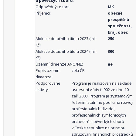
a pěveckých sborů.
Odpovědný rezort:
MK
Příjemci:
obecně
prospěšná
společnost ,
kraj, obec
Alokace dotačního titulu 2023 (mil.
250
Kč):
Alokace dotačního titulu 2024 (mil.
300
Kč):
Územní dimenze ANO/NE:
ne
Popis územní
celá ČR
dimenze:
Podporované
Program je realizován na základě
aktivity:
usnesení vlády č. 902 ze dne 10.
září 2003. Program je systémovým
řešením státního podílu na rozvoji
profesionálních divadel,
profesionálních symfonických
orchestrů a pěveckých sborů
v České republice na principu
sdružování finančních prostředků