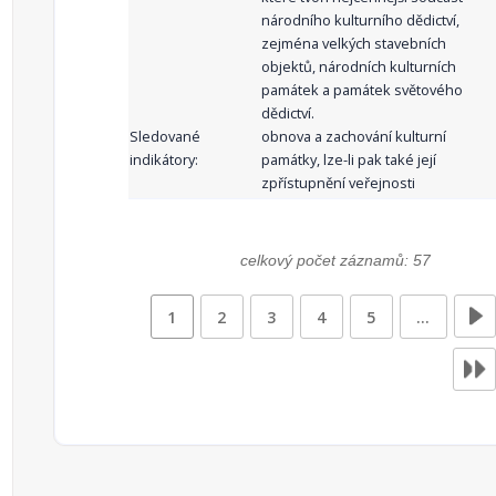
národního kulturního dědictví,
zejména velkých stavebních
objektů, národních kulturních
památek a památek světového
dědictví.
Sledované
obnova a zachování kulturní
indikátory:
památky, lze-li pak také její
zpřístupnění veřejnosti
celkový počet záznamů: 57
1
2
3
4
5
…