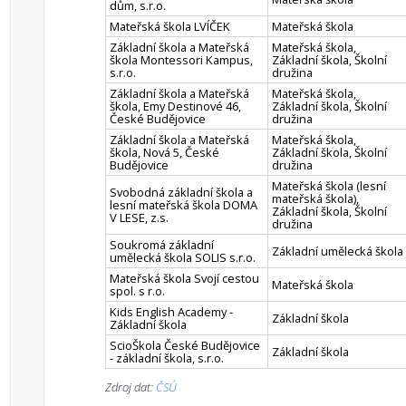
dům, s.r.o.
Mateřská škola LVÍČEK
Mateřská škola
Základní škola a Mateřská
Mateřská škola,
škola Montessori Kampus,
Základní škola, Školní
s.r.o.
družina
Základní škola a Mateřská
Mateřská škola,
škola, Emy Destinové 46,
Základní škola, Školní
České Budějovice
družina
Základní škola a Mateřská
Mateřská škola,
škola, Nová 5, České
Základní škola, Školní
Budějovice
družina
Mateřská škola (lesní
Svobodná základní škola a
mateřská škola),
lesní mateřská škola DOMA
Základní škola, Školní
V LESE, z.s.
družina
Soukromá základní
Základní umělecká škola
umělecká škola SOLIS s.r.o.
Mateřská škola Svojí cestou
Mateřská škola
spol. s r.o.
Kids English Academy -
Základní škola
Základní škola
ScioŠkola České Budějovice
Základní škola
- základní škola, s.r.o.
Zdroj dat:
ČSÚ