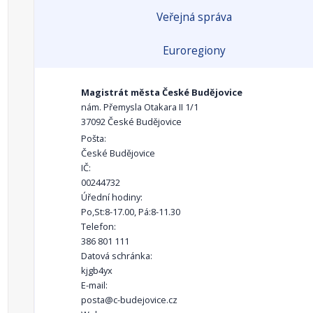
Veřejná správa
Euroregiony
Magistrát města České Budějovice
nám. Přemysla Otakara II 1/1
37092 České Budějovice
Pošta:
České Budějovice
IČ:
00244732
Úřední hodiny:
Po,St:8-17.00, Pá:8-11.30
Telefon:
386 801 111
Datová schránka:
kjgb4yx
E-mail:
posta@c-budejovice.cz