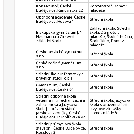
Konzervatoř, České
Konzervatoř, Domov
Budějovice, Kanovnická 22
mládeže
Obchodní akademie, České
Střední škola
Budějovice, Husova 1
Základní škola, Střední
Biskupské gymnázium J. N.
škola, Dům dětí a
Neumanna a Církevní
mládeže, Školní družina,
základní škola
Školní klub, Domov
mládeže
Česko-anglické gymnázium
Střední škola
s.r.o.
České reálné gymnázium
Střední škola
s.r.o.
Střední škola informatiky a
Střední škola
právních studií, o.p.s.
Gymnázium, České
Střední škola
Budějovice, Česká 64
Střední odborná škola
veterinární, mechanizační a
Střední škola, Jazyková
zahradnická a Jazyková
škola s právem státní
škola|s právem státní
jazykové zkoušky,
jazykové zkoušky, České
Domov mládeže
Budějovice, Rudolfovská 92
Střední průmyslová škola
stavební, České Budějovice,
Střední škola
Resslova 2