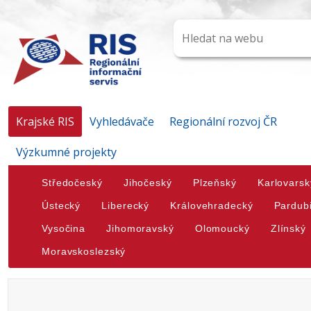
Krajské RIS
Vyhledávače
Regionální rozvoj ČR
Výzkumné projekty
Středočeský
Jihočeský
Plzeňský
Karlovarsk
Ústecký
Liberecký
Královehradecký
Pardub
Vysočina
Jihomoravský
Olomoucký
Zlínský
Moravskoslezský