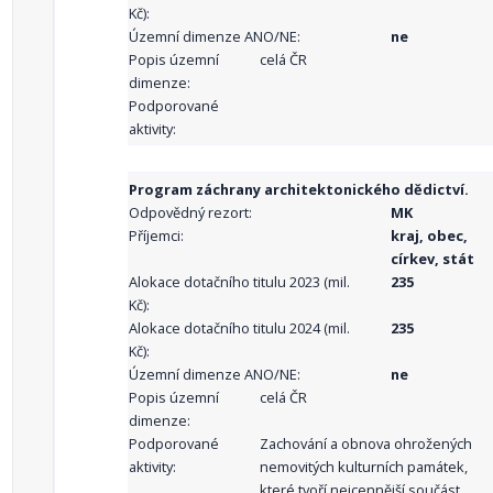
Kč):
Územní dimenze ANO/NE:
ne
Popis územní
celá ČR
dimenze:
Podporované
aktivity:
Program záchrany architektonického dědictví.
Odpovědný rezort:
MK
Příjemci:
kraj, obec,
církev, stát
Alokace dotačního titulu 2023 (mil.
235
Kč):
Alokace dotačního titulu 2024 (mil.
235
Kč):
Územní dimenze ANO/NE:
ne
Popis územní
celá ČR
dimenze:
Podporované
Zachování a obnova ohrožených
aktivity:
nemovitých kulturních památek,
které tvoří nejcennější součást