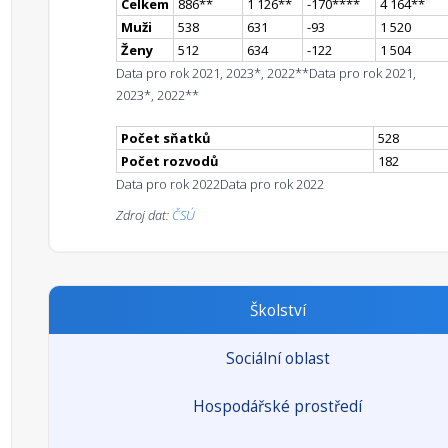
Celkem
886
*
*
1 126
*
*
-170
**
**
4 164
*
*
Muži
538
631
-93
1 520
Ženy
512
634
-122
1 504
Data pro rok 2021, 2023*, 2022**
Data pro rok 2021,
2023*, 2022**
Počet sňatků
528
Počet rozvodů
182
Data pro rok 2022
Data pro rok 2022
Zdroj dat:
ČSÚ
Školství
Sociální oblast
Hospodářské prostředí