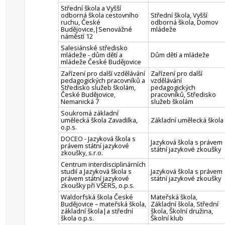
Střední škola a Vyšší
odborná škola cestovního
Střední škola, Vyšší
ruchu, České
odborná škola, Domov
Budějovice,|Senovážné
mládeže
náměstí 12
Salesiánské středisko
mládeže - dům dětí a
Dům dětí a mládeže
mládeže České Budějovice
Zařízení pro další vzdělávání
Zařízení pro další
pedagogických pracovníků a
vzdělávání
Středisko služeb školám,
pedagogických
České Budějovice,
pracovníků, Středisko
Nemanická 7
služeb školám
Soukromá základní
umělecká škola Zavadilka,
Základní umělecká škola
o.p.s.
DOCEO - Jazyková škola s
Jazyková škola s právem
právem státní jazykové
státní jazykové zkoušky
zkoušky, s.r.o.
Centrum interdisciplinárních
studií a Jazyková škola s
Jazyková škola s právem
právem státní jazykové
státní jazykové zkoušky
zkoušky při VŠERS, o.p.s.
Waldorfská škola České
Mateřská škola,
Budějovice – mateřská škola,
Základní škola, Střední
základní škola|a střední
škola, Školní družina,
škola o.p.s.
Školní klub