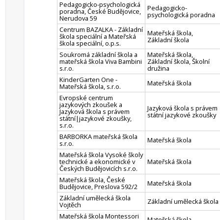
Pedagogicko-psychologická
Pedagogicko-
poradna, České Budějovice,
psychologická poradna
Nerudova 59
Centrum BAZALKA - Základní
Mateřská škola,
škola speciální a Mateřská
Základní škola
škola speciální, o.p.s.
Soukromá základní škola a
Mateřská škola,
mateřská škola Viva Bambini
Základní škola, Školní
s.r.o.
družina
KinderGarten One -
Mateřská škola
Mateřská škola, s.r.o.
Evropské centrum
jazykových zkoušek a
Jazyková škola s právem
Jazyková škola s právem
státní jazykové zkoušky
státní|jazykové zkoušky,
s.r.o.
BARBORKA mateřská škola
Mateřská škola
s.r.o.
Mateřská škola Vysoké školy
technické a ekonomické v
Mateřská škola
Českých Budějovicích s.r.o.
Mateřská škola, České
Mateřská škola
Budějovice, Preslova 592/2
Základní umělecká škola
Základní umělecká škola
Vojtěch
Mateřská škola Montessori
Mateřská škola