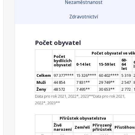
Nezaměstnanost
Zdravotnictví
Počet obyvatel
Počet obyvatel ve vě
Počet
60-
bydlících
0-14 let
15-59 let
64
obyvatel
let
Celkem
97 377
**
**
15 326
**
**
60 402
**
**
5 319
Muži
44 854
7 831
*
*
29 749
*
*
2 547
Ženy
48 572
7 495
*
*
30 653
*
*
2 772
Data pro rok 2021, 2022*, 2023**
Data pro rok 2021,
2022*, 2023**
Přírůstek obyvatelstva
Živě
Přirozený
Zemřelí
Přistěhova
narození
přírůstek