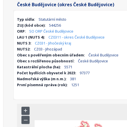
České Budějovice (okres České Budějovice)
Typ sídla:
Statutární město
ZUJ (kód obce):
544256
ORP:
SO ORP České Budějovice
LAU 1 (NUTS 4):
CZ0311 - okres České Budějovice
NUTS 3:
CZ031 - Jihočeský kraj
NUTS2:
CZ03 - Jihozápad
Obec s pověřeným obecním úřadem:
České Budějovice
Obec s rozšířenou působností:
České Budějovice
Katastrální plocha (ha):
5571
Počet bydlících obyvatel k 2023:
97377
Nadmořská výška (m n.m.):
381
První písemná zpráva (rok):
1251