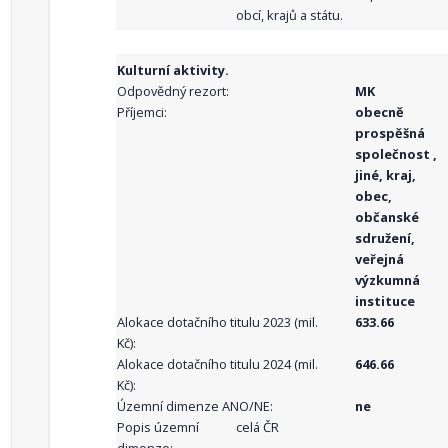
obcí, krajů a státu.
Kulturní aktivity.
Odpovědný rezort:
MK
Příjemci:
obecně
prospěšná
společnost ,
jiné, kraj,
obec,
občanské
sdružení,
veřejná
výzkumná
instituce
Alokace dotačního titulu 2023 (mil.
633.66
Kč):
Alokace dotačního titulu 2024 (mil.
646.66
Kč):
Územní dimenze ANO/NE:
ne
Popis územní
celá ČR