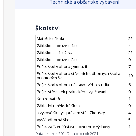
Technické a občanské vybavení
Školství
Mateřská škola
33
Zákl.škola pouze s 1.st.
4
Zákl.škola s 1.a 2.st.
23
Zákl.škola pouze s 2.st.
0
Počet škol v oboru gymnázií
7
Počet škol v oboru středních odborných škol a
19
praktických šk
Počet škol v oboru nástavbového studia
6
Počet středisek praktického vyučování
0
Konzervatoře
1
Základní umělecká škola
9
Jazykové školy s právem stát. Zkoušky
4
Vyšší odborná škola
5
Počet zařízení ústavní ochranné výchovy
1
Data pro rok 2021
Data pro rok 2021