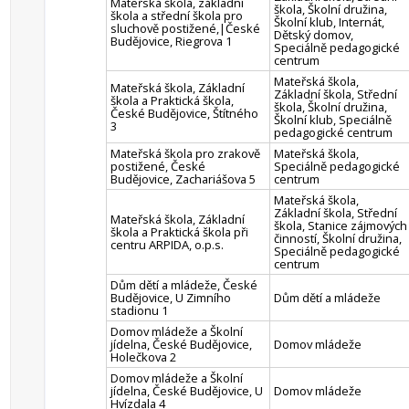
Mateřská škola, základní
škola, Školní družina,
škola a střední škola pro
Školní klub, Internát,
sluchově postižené,|České
Dětský domov,
Budějovice, Riegrova 1
Speciálně pedagogické
centrum
Mateřská škola,
Mateřská škola, Základní
Základní škola, Střední
škola a Praktická škola,
škola, Školní družina,
České Budějovice, Štítného
Školní klub, Speciálně
3
pedagogické centrum
Mateřská škola pro zrakově
Mateřská škola,
postižené, České
Speciálně pedagogické
Budějovice, Zachariášova 5
centrum
Mateřská škola,
Základní škola, Střední
Mateřská škola, Základní
škola, Stanice zájmových
škola a Praktická škola při
činností, Školní družina,
centru ARPIDA, o.p.s.
Speciálně pedagogické
centrum
Dům dětí a mládeže, České
Budějovice, U Zimního
Dům dětí a mládeže
stadionu 1
Domov mládeže a Školní
jídelna, České Budějovice,
Domov mládeže
Holečkova 2
Domov mládeže a Školní
jídelna, České Budějovice, U
Domov mládeže
Hvízdala 4