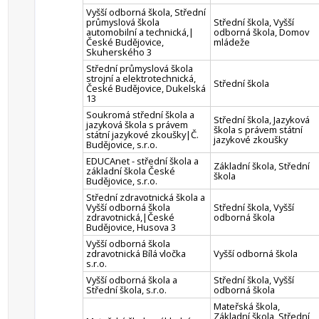
Vyšší odborná škola, Střední
průmyslová škola
Střední škola, Vyšší
automobilní a technická,|
odborná škola, Domov
České Budějovice,
mládeže
Skuherského 3
Střední průmyslová škola
strojní a elektrotechnická,
Střední škola
České Budějovice, Dukelská
13
Soukromá střední škola a
Střední škola, Jazyková
jazyková škola s právem
škola s právem státní
státní jazykové zkoušky|Č.
jazykové zkoušky
Budějovice, s.r.o.
EDUCAnet - střední škola a
Základní škola, Střední
základní škola České
škola
Budějovice, s.r.o.
Střední zdravotnická škola a
Vyšší odborná škola
Střední škola, Vyšší
zdravotnická,|České
odborná škola
Budějovice, Husova 3
Vyšší odborná škola
zdravotnická Bílá vločka
Vyšší odborná škola
s.r.o.
Vyšší odborná škola a
Střední škola, Vyšší
Střední škola, s.r.o.
odborná škola
Mateřská škola,
Základní škola, Střední