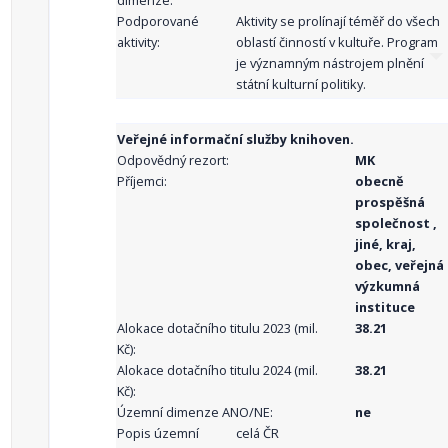
dimenze:
Podporované
Aktivity se prolínají téměř do všech
aktivity:
oblastí činností v kultuře. Program
je významným nástrojem plnění
státní kulturní politiky.
Veřejné informační služby knihoven.
Odpovědný rezort:
MK
Příjemci:
obecně
prospěšná
společnost ,
jiné, kraj,
obec, veřejná
výzkumná
instituce
Alokace dotačního titulu 2023 (mil.
38.21
Kč):
Alokace dotačního titulu 2024 (mil.
38.21
Kč):
Územní dimenze ANO/NE:
ne
Popis územní
celá ČR