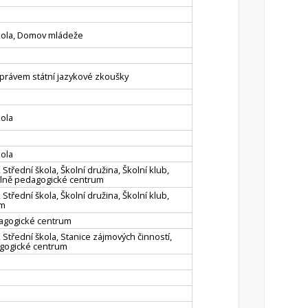
škola, Domov mládeže
s právem státní jazykové zkoušky
kola
kola
 Střední škola, Školní družina, Školní klub,
álně pedagogické centrum
 Střední škola, Školní družina, Školní klub,
um
dagogické centrum
 Střední škola, Stanice zájmových činností,
agogické centrum