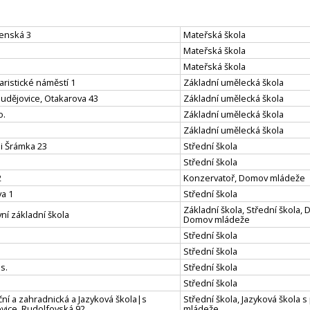
penská 3
Mateřská škola
Mateřská škola
Mateřská škola
aristické náměstí 1
Základní umělecká škola
Budějovice, Otakarova 43
Základní umělecká škola
o.
Základní umělecká škola
Základní umělecká škola
ni Šrámka 23
Střední škola
Střední škola
2
Konzervatoř, Domov mládeže
a 1
Střední škola
Základní škola, Střední škola, 
í základní škola
Domov mládeže
Střední škola
Střední škola
s.
Střední škola
Střední škola
ní a zahradnická a Jazyková škola|s
Střední škola, Jazyková škola 
vice, Rudolfovská 92
mládeže