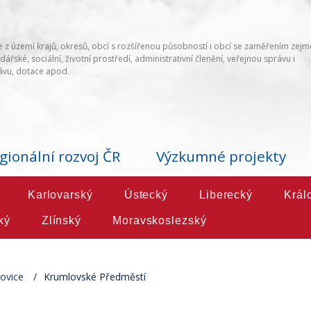
 z území krajů, okresů, obcí s rozšířenou působností i obcí se zaměřením zej
ářské, sociální, životní prostředí, administrativní členění, veřejnou správu i
vu, dotace apod.
gionální rozvoj ČR
Výzkumné projekty
Karlovarský
Ústecký
Liberecký
Král
ký
Zlínský
Moravskoslezský
ovice
Krumlovské Předměstí