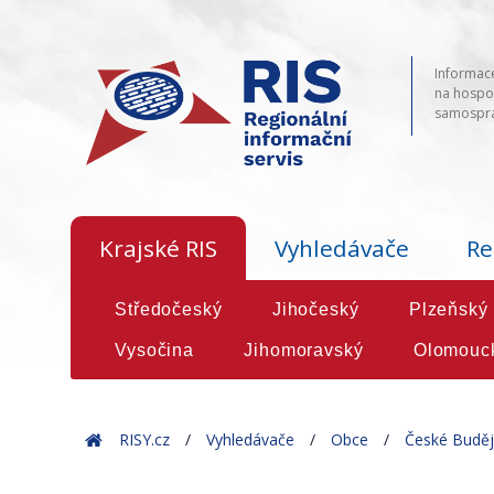
Informace
na hospod
samosprá
Krajské RIS
Vyhledávače
Re
Středočeský
Jihočeský
Plzeňský
Vysočina
Jihomoravský
Olomouc
Home
RISY.cz
Vyhledávače
Obce
České Buděj