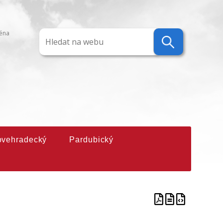
ména
ovehradecký
Pardubický