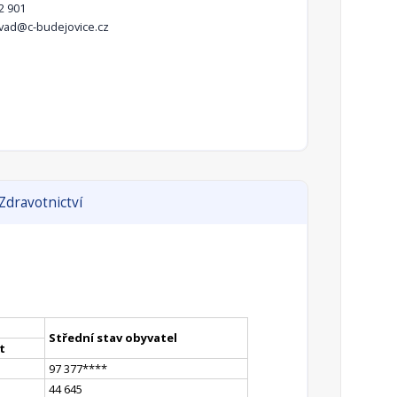
2 901
vad@c-budejovice.cz
Zdravotnictví
Střední stav obyvatel
et
97 377
**
**
44 645