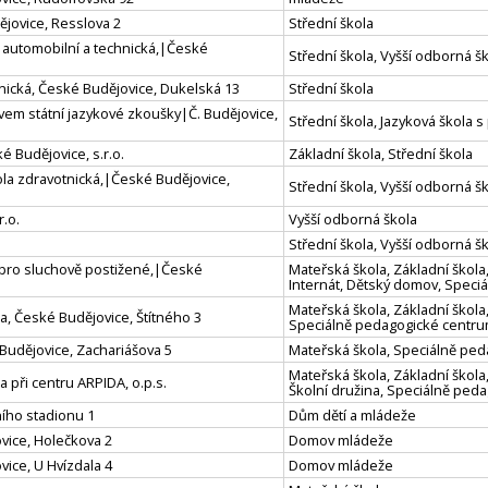
ějovice, Resslova 2
Střední škola
a automobilní a technická,|České
Střední škola, Vyšší odborná 
hnická, České Budějovice, Dukelská 13
Střední škola
vem státní jazykové zkoušky|Č. Budějovice,
Střední škola, Jazyková škola 
é Budějovice, s.r.o.
Základní škola, Střední škola
ola zdravotnická,|České Budějovice,
Střední škola, Vyšší odborná š
r.o.
Vyšší odborná škola
Střední škola, Vyšší odborná š
a pro sluchově postižené,|České
Mateřská škola, Základní škola,
Internát, Dětský domov, Speci
Mateřská škola, Základní škola,
la, České Budějovice, Štítného 3
Speciálně pedagogické centr
Budějovice, Zachariášova 5
Mateřská škola, Speciálně pe
Mateřská škola, Základní škola,
a při centru ARPIDA, o.p.s.
Školní družina, Speciálně ped
ího stadionu 1
Dům dětí a mládeže
vice, Holečkova 2
Domov mládeže
ice, U Hvízdala 4
Domov mládeže