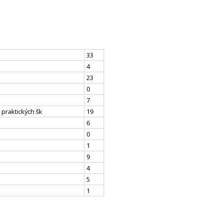
33
4
23
0
7
 praktických šk
19
6
0
1
9
4
5
1