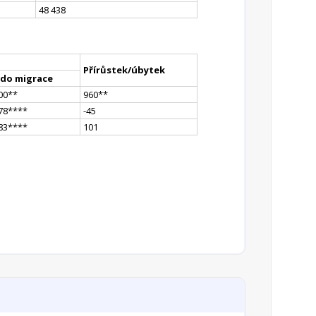
48 438
Přírůstek/úbytek
ldo migrace
00
*
*
960
*
*
78
**
**
-45
83
**
**
101