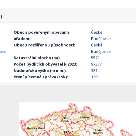
)
Obec s pověřeným obecním
České
úřadem:
Budějovice
Obec s rozšířenou působností:
České
vice
Budějovice
Katastrální plocha (ha):
5571
Počet bydlících obyvatel k 2023:
97377
Nadmořská výška (m n.m.):
381
První písemná zpráva (rok):
1251