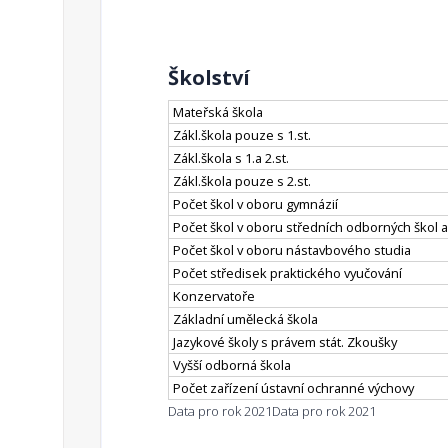
Školství
Mateřská škola
Zákl.škola pouze s 1.st.
Zákl.škola s 1.a 2.st.
Zákl.škola pouze s 2.st.
Počet škol v oboru gymnázií
Počet škol v oboru středních odborných škol a
Počet škol v oboru nástavbového studia
Počet středisek praktického vyučování
Konzervatoře
Základní umělecká škola
Jazykové školy s právem stát. Zkoušky
Vyšší odborná škola
Počet zařízení ústavní ochranné výchovy
Data pro rok 2021
Data pro rok 2021