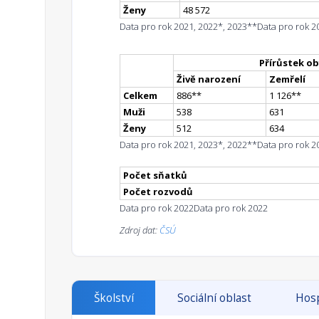
Ženy
48 572
Data pro rok 2021, 2022*, 2023**
Data pro rok 2
Přírůstek ob
Živě narození
Zemřelí
Celkem
886
*
*
1 126
*
*
Muži
538
631
Ženy
512
634
Data pro rok 2021, 2023*, 2022**
Data pro rok 2
Počet sňatků
Počet rozvodů
Data pro rok 2022
Data pro rok 2022
Zdroj dat:
ČSÚ
Školství
Sociální oblast
Hosp