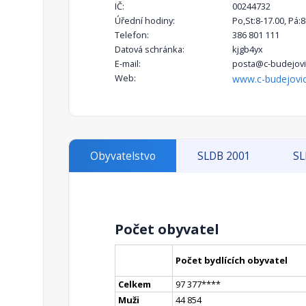
IČ:
00244732
Úřední hodiny:
Po,St:8-17.00, Pá:8
Telefon:
386 801 111
Datová schránka:
kjgb4yx
E-mail:
posta@c-budejovi
Web:
www.c-budejovic
Obyvatelstvo
SLDB 2001
SL
Počet obyvatel
Počet bydlících obyvatel
Celkem
97 377
**
**
Muži
44 854