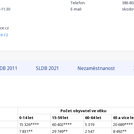
Telefon:
386 80
-11.30
E-mail:
skodo
ce.cz
e.cz
DB 2011
SLDB 2021
Nezaměstnanost
Počet obyvatel ve věku
0-14 let
15-59 let
60-64 let
65 a více l
15 326
**
**
60 402
**
**
5 319
20 689
**
**
7 831
*
*
29 749
*
*
2 547
8 492
*
*