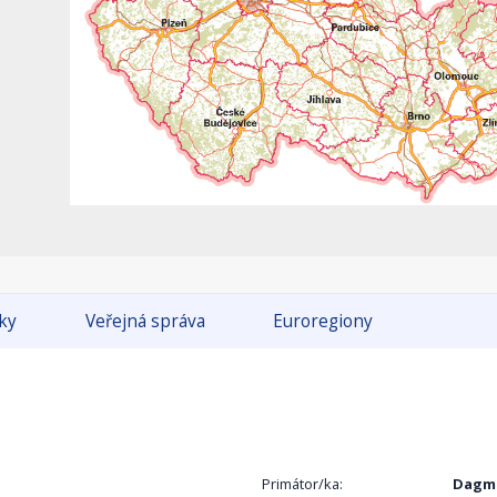
tky
Veřejná správa
Euroregiony
Primátor/ka:
Dagma