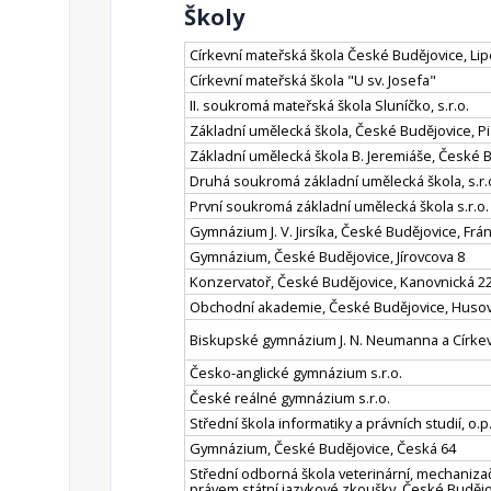
Školy
Církevní mateřská škola České Budějovice, Li
Církevní mateřská škola "U sv. Josefa"
II. soukromá mateřská škola Sluníčko, s.r.o.
Základní umělecká škola, České Budějovice, Pi
Základní umělecká škola B. Jeremiáše, České 
Druhá soukromá základní umělecká škola, s.r.
První soukromá základní umělecká škola s.r.o.
Gymnázium J. V. Jirsíka, České Budějovice, Frá
Gymnázium, České Budějovice, Jírovcova 8
Konzervatoř, České Budějovice, Kanovnická 2
Obchodní akademie, České Budějovice, Husov
Biskupské gymnázium J. N. Neumanna a Církevn
Česko-anglické gymnázium s.r.o.
České reálné gymnázium s.r.o.
Střední škola informatiky a právních studií, o.p.
Gymnázium, České Budějovice, Česká 64
Střední odborná škola veterinární, mechanizač
právem státní jazykové zkoušky, České Budějo