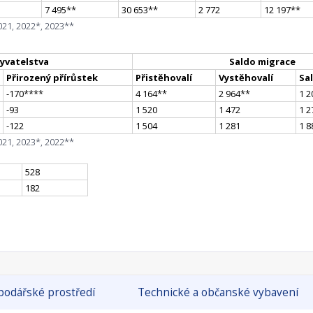
7 495
*
*
30 653
*
*
2 772
12 197
*
*
021, 2022*, 2023**
yvatelstva
Saldo migrace
Přirozený přírůstek
Přistěhovalí
Vystěhovalí
Sa
-170
**
**
4 164
*
*
2 964
*
*
1 2
-93
1 520
1 472
1 2
-122
1 504
1 281
1 8
021, 2023*, 2022**
528
182
odářské prostředí
Technické a občanské vybavení