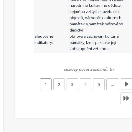
národního kulturního dědictví,
zejména velkých stavebních
objektů, národních kulturních
památek a památek světového
dědictví.
Sledované
obnova a zachování kulturní
indikátory:
památky, lze-li pak také její
zpřístupnění veřejnosti
celkový počet záznamů: 57
1
2
3
4
5
…