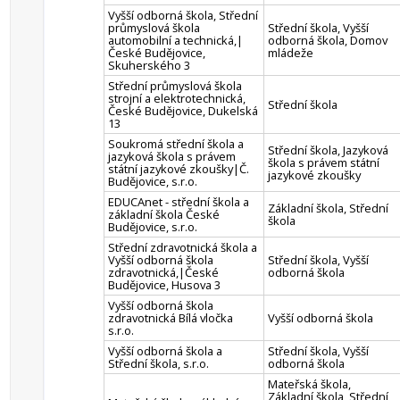
Vyšší odborná škola, Střední
průmyslová škola
Střední škola, Vyšší
automobilní a technická,|
odborná škola, Domov
České Budějovice,
mládeže
Skuherského 3
Střední průmyslová škola
strojní a elektrotechnická,
Střední škola
České Budějovice, Dukelská
13
Soukromá střední škola a
Střední škola, Jazyková
jazyková škola s právem
škola s právem státní
státní jazykové zkoušky|Č.
jazykové zkoušky
Budějovice, s.r.o.
EDUCAnet - střední škola a
Základní škola, Střední
základní škola České
škola
Budějovice, s.r.o.
Střední zdravotnická škola a
Vyšší odborná škola
Střední škola, Vyšší
zdravotnická,|České
odborná škola
Budějovice, Husova 3
Vyšší odborná škola
zdravotnická Bílá vločka
Vyšší odborná škola
s.r.o.
Vyšší odborná škola a
Střední škola, Vyšší
Střední škola, s.r.o.
odborná škola
Mateřská škola,
Základní škola, Střední