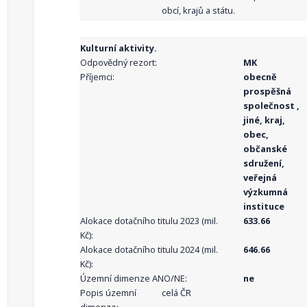
obcí, krajů a státu.
Kulturní aktivity.
Odpovědný rezort:
MK
Příjemci:
obecně
prospěšná
společnost ,
jiné, kraj,
obec,
občanské
sdružení,
veřejná
výzkumná
instituce
Alokace dotačního titulu 2023 (mil.
633.66
Kč):
Alokace dotačního titulu 2024 (mil.
646.66
Kč):
Územní dimenze ANO/NE:
ne
Popis územní
celá ČR