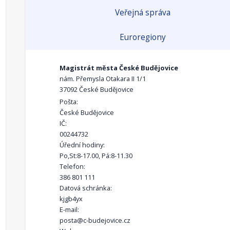
Veřejná správa
Euroregiony
Magistrát města České Budějovice
nám. Přemysla Otakara II 1/1
37092 České Budějovice
Pošta:
České Budějovice
IČ:
00244732
Úřední hodiny:
Po,St:8-17.00, Pá:8-11.30
Telefon:
386 801 111
Datová schránka:
kjgb4yx
E-mail:
posta@c-budejovice.cz