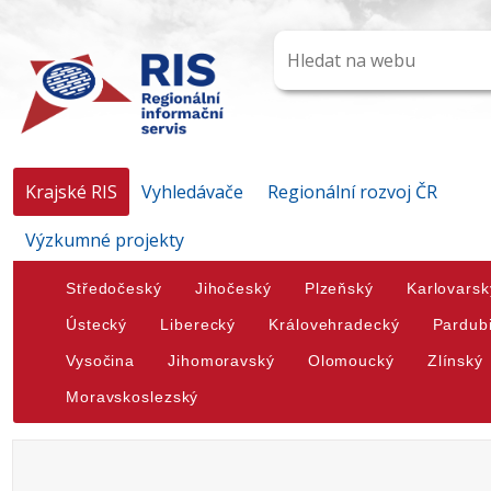
Krajské RIS
Vyhledávače
Regionální rozvoj ČR
Výzkumné projekty
Středočeský
Jihočeský
Plzeňský
Karlovarsk
Ústecký
Liberecký
Královehradecký
Pardub
Vysočina
Jihomoravský
Olomoucký
Zlínský
Moravskoslezský