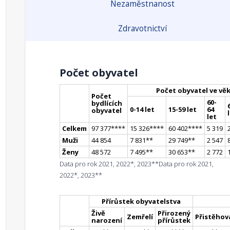
Nezaměstnanost
Zdravotnictví
Počet obyvatel
Počet obyvatel ve vě
Počet
60-
bydlících
0-14 let
15-59 let
64
obyvatel
let
Celkem
97 377
**
**
15 326
**
**
60 402
**
**
5 319
Muži
44 854
7 831
*
*
29 749
*
*
2 547
Ženy
48 572
7 495
*
*
30 653
*
*
2 772
Data pro rok 2021, 2022*, 2023**
Data pro rok 2021,
2022*, 2023**
Přírůstek obyvatelstva
Živě
Přirozený
Zemřelí
Přistěhova
narození
přírůstek