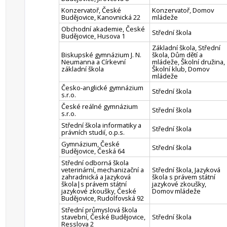
Konzervatoř, České
Konzervatoř, Domov
Budějovice, Kanovnická 22
mládeže
Obchodní akademie, České
Střední škola
Budějovice, Husova 1
Základní škola, Střední
Biskupské gymnázium J. N.
škola, Dům dětí a
Neumanna a Církevní
mládeže, Školní družina,
základní škola
Školní klub, Domov
mládeže
Česko-anglické gymnázium
Střední škola
s.r.o.
České reálné gymnázium
Střední škola
s.r.o.
Střední škola informatiky a
Střední škola
právních studií, o.p.s.
Gymnázium, České
Střední škola
Budějovice, Česká 64
Střední odborná škola
veterinární, mechanizační a
Střední škola, Jazyková
zahradnická a Jazyková
škola s právem státní
škola|s právem státní
jazykové zkoušky,
jazykové zkoušky, České
Domov mládeže
Budějovice, Rudolfovská 92
Střední průmyslová škola
stavební, České Budějovice,
Střední škola
Resslova 2