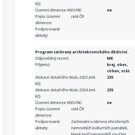
Kč):
Územní dimenze ANO/NE:
ne
Popis územní
celá ČR
dimenze:
Podporované
aktivity:
Program záchrany architektonického dědictví.
Odpovědný rezort:
MK
Příjemci:
kraj, obec,
církev, stát
Alokace dotačního titulu 2023 (mil.
235
Kč):
Alokace dotačního titulu 2024 (mil.
235
Kč):
Územní dimenze ANO/NE:
ne
Popis územní
celá ČR
dimenze:
Podporované
Zachování a obnova ohrožených
aktivity:
nemovitých kulturních památek,
které tvoří nejcennější součást