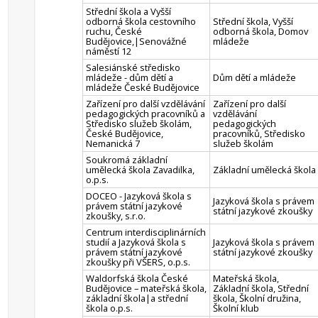
Střední škola a Vyšší
odborná škola cestovního
Střední škola, Vyšší
ruchu, České
odborná škola, Domov
Budějovice,|Senovážné
mládeže
náměstí 12
Salesiánské středisko
mládeže - dům dětí a
Dům dětí a mládeže
mládeže České Budějovice
Zařízení pro další vzdělávání
Zařízení pro další
pedagogických pracovníků a
vzdělávání
Středisko služeb školám,
pedagogických
České Budějovice,
pracovníků, Středisko
Nemanická 7
služeb školám
Soukromá základní
umělecká škola Zavadilka,
Základní umělecká škola
o.p.s.
DOCEO - Jazyková škola s
Jazyková škola s právem
právem státní jazykové
státní jazykové zkoušky
zkoušky, s.r.o.
Centrum interdisciplinárních
studií a Jazyková škola s
Jazyková škola s právem
právem státní jazykové
státní jazykové zkoušky
zkoušky při VŠERS, o.p.s.
Waldorfská škola České
Mateřská škola,
Budějovice – mateřská škola,
Základní škola, Střední
základní škola|a střední
škola, Školní družina,
škola o.p.s.
Školní klub