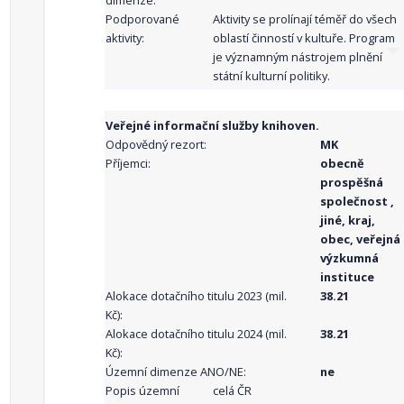
dimenze:
Podporované
Aktivity se prolínají téměř do všech
aktivity:
oblastí činností v kultuře. Program
je významným nástrojem plnění
státní kulturní politiky.
Veřejné informační služby knihoven.
Odpovědný rezort:
MK
Příjemci:
obecně
prospěšná
společnost ,
jiné, kraj,
obec, veřejná
výzkumná
instituce
Alokace dotačního titulu 2023 (mil.
38.21
Kč):
Alokace dotačního titulu 2024 (mil.
38.21
Kč):
Územní dimenze ANO/NE:
ne
Popis územní
celá ČR