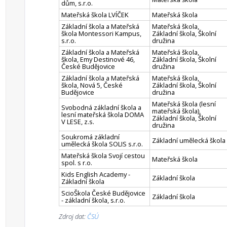
dům, s.r.o.
Mateřská škola LVÍČEK
Mateřská škola
Základní škola a Mateřská
Mateřská škola,
škola Montessori Kampus,
Základní škola, Školní
s.r.o.
družina
Základní škola a Mateřská
Mateřská škola,
škola, Emy Destinové 46,
Základní škola, Školní
České Budějovice
družina
Základní škola a Mateřská
Mateřská škola,
škola, Nová 5, České
Základní škola, Školní
Budějovice
družina
Mateřská škola (lesní
Svobodná základní škola a
mateřská škola),
lesní mateřská škola DOMA
Základní škola, Školní
V LESE, z.s.
družina
Soukromá základní
Základní umělecká škola
umělecká škola SOLIS s.r.o.
Mateřská škola Svojí cestou
Mateřská škola
spol. s r.o.
Kids English Academy -
Základní škola
Základní škola
ScioŠkola České Budějovice
Základní škola
- základní škola, s.r.o.
Zdroj dat:
ČSÚ