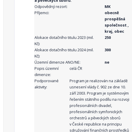
a pěveckých sborů.
Odpovědný rezort:
MK
Příjemci:
obecně
prospěšná
společnost ,
kraj, obec
Alokace dotačního titulu 2023 (mil.
250
Kč):
Alokace dotačního titulu 2024 (mil.
300
Kč):
Územní dimenze ANO/NE:
ne
Popis územní
celá ČR
dimenze:
Podporované
Program je realizován na základě
aktivity:
usnesení vlády č. 902 ze dne 10.
září 2003. Program je systémovým
řešením státního podílu na rozvoji
profesionálních divadel,
profesionálních symfonických
orchestrů a pěveckých sborů
v České republice na principu
sdružování finančních prostředků