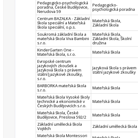
Pedagogicko-psychologická
Pedagogicko-
poradna, České Budějovice,
psychologická poradna
Nerudova 59
Centrum BAZALKA - Základní
Mateřská škola,
škola speciální a Mateřská
Základní škola
škola speciální, o.p.s.
Soukromá základní škola a
Mateřská škola,
mateřská škola Viva Bambini
Základní škola, Školní
s.r.o.
družina
KinderGarten One -
Mateřská škola
Mateřská škola, s.r.o.
Evropské centrum
jazykových zkoušek a
Jazyková škola s právem
Jazyková škola s právem
státní jazykové zkoušky
státní|jazykové zkoušky,
s.r.o.
BARBORKA mateřská škola
Mateřská škola
s.r.o.
Mateřská škola Vysoké školy
technické a ekonomické v
Mateřská škola
Českých Budějovicích s.r.o.
Mateřská škola, České
Mateřská škola
Budějovice, Preslova 592/2
Základní umělecká škola
Základní umělecká škola
Vojtěch
Mateřská škola Montessori
Mateřská škola