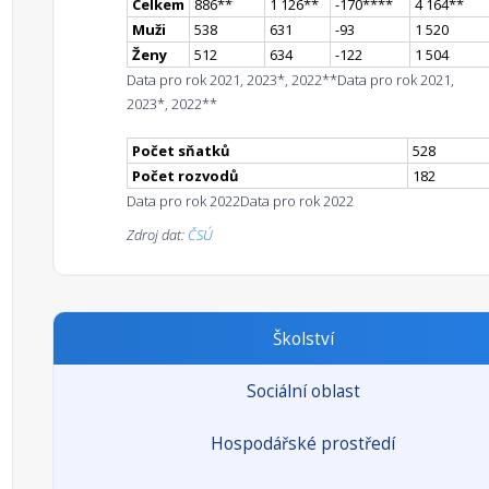
Celkem
886
*
*
1 126
*
*
-170
**
**
4 164
*
*
Muži
538
631
-93
1 520
Ženy
512
634
-122
1 504
Data pro rok 2021, 2023*, 2022**
Data pro rok 2021,
2023*, 2022**
Počet sňatků
528
Počet rozvodů
182
Data pro rok 2022
Data pro rok 2022
Zdroj dat:
ČSÚ
Školství
Sociální oblast
Hospodářské prostředí