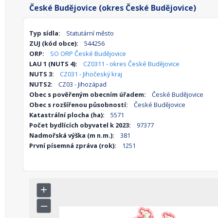
České Budějovice (okres České Budějovice)
Typ sídla:
Statutární město
ZUJ (kód obce):
544256
ORP:
SO ORP České Budějovice
LAU 1 (NUTS 4):
CZ0311 - okres České Budějovice
NUTS 3:
CZ031 - Jihočeský kraj
NUTS2:
CZ03 - Jihozápad
Obec s pověřeným obecním úřadem:
České Budějovice
Obec s rozšířenou působností:
České Budějovice
Katastrální plocha (ha):
5571
Počet bydlících obyvatel k 2023:
97377
Nadmořská výška (m n.m.):
381
První písemná zpráva (rok):
1251