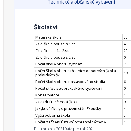
Technické a občanské vybavení
Školství
Mateřská škola
33
Zákl.škola pouze s 1.st.
4
Zákl.škola s 1.a 2.st.
23
Zákl.škola pouze s 2.st.
0
Počet škol v oboru gymnázií
7
Počet škol v oboru středních odborných škol a
19
praktických šk
Počet škol v oboru nástavbového studia
6
Počet středisek praktického vyučování
0
Konzervatoře
1
Základní umělecká škola
9
Jazykové školy s právem stát. Zkoušky
4
Vyšší odborná škola
5
Počet zařízení ústavní ochranné výchovy
1
Data pro rok 2021
Data pro rok 2021