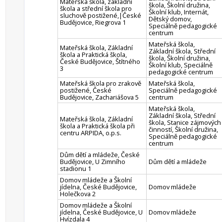
Mateřská škola, základní
škola, Školní družina,
škola a střední škola pro
Školní klub, Internát,
sluchově postižené,|České
Dětský domov,
Budějovice, Riegrova 1
Speciálně pedagogické
centrum
Mateřská škola,
Mateřská škola, Základní
Základní škola, Střední
škola a Praktická škola,
škola, Školní družina,
České Budějovice, Štítného
Školní klub, Speciálně
3
pedagogické centrum
Mateřská škola pro zrakově
Mateřská škola,
postižené, České
Speciálně pedagogické
Budějovice, Zachariášova 5
centrum
Mateřská škola,
Základní škola, Střední
Mateřská škola, Základní
škola, Stanice zájmových
škola a Praktická škola při
činností, Školní družina,
centru ARPIDA, o.p.s.
Speciálně pedagogické
centrum
Dům dětí a mládeže, České
Budějovice, U Zimního
Dům dětí a mládeže
stadionu 1
Domov mládeže a Školní
jídelna, České Budějovice,
Domov mládeže
Holečkova 2
Domov mládeže a Školní
jídelna, České Budějovice, U
Domov mládeže
Hvízdala 4