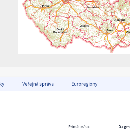
tky
Veřejná správa
Euroregiony
Primátor/ka:
Dagma