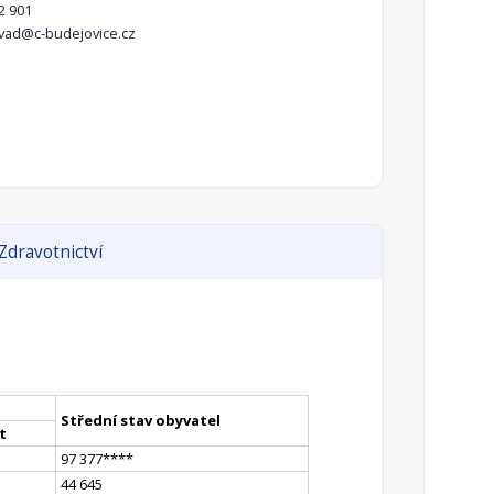
2 901
vad@c-budejovice.cz
Zdravotnictví
Střední stav obyvatel
et
97 377
**
**
44 645