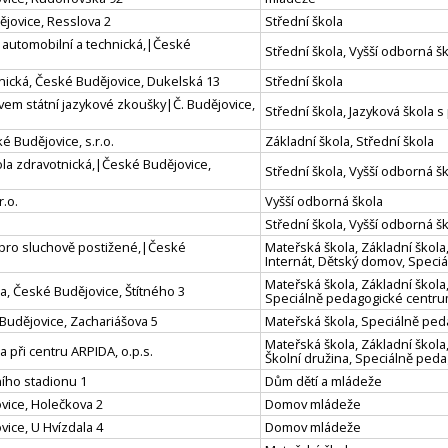
ějovice, Resslova 2
Střední škola
a automobilní a technická,|České
Střední škola, Vyšší odborná 
hnická, České Budějovice, Dukelská 13
Střední škola
vem státní jazykové zkoušky|Č. Budějovice,
Střední škola, Jazyková škola 
é Budějovice, s.r.o.
Základní škola, Střední škola
ola zdravotnická,|České Budějovice,
Střední škola, Vyšší odborná š
r.o.
Vyšší odborná škola
Střední škola, Vyšší odborná š
a pro sluchově postižené,|České
Mateřská škola, Základní škola,
Internát, Dětský domov, Speci
Mateřská škola, Základní škola,
la, České Budějovice, Štítného 3
Speciálně pedagogické centr
Budějovice, Zachariášova 5
Mateřská škola, Speciálně pe
Mateřská škola, Základní škola,
a při centru ARPIDA, o.p.s.
Školní družina, Speciálně ped
ího stadionu 1
Dům dětí a mládeže
vice, Holečkova 2
Domov mládeže
ice, U Hvízdala 4
Domov mládeže