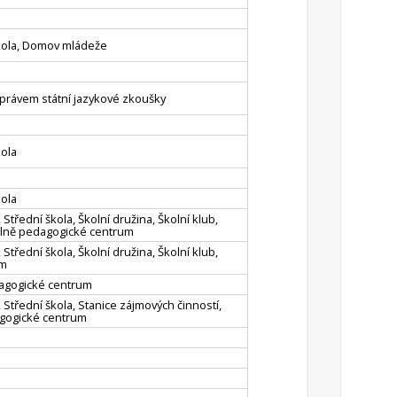
škola, Domov mládeže
s právem státní jazykové zkoušky
kola
kola
 Střední škola, Školní družina, Školní klub,
álně pedagogické centrum
 Střední škola, Školní družina, Školní klub,
um
dagogické centrum
 Střední škola, Stanice zájmových činností,
agogické centrum