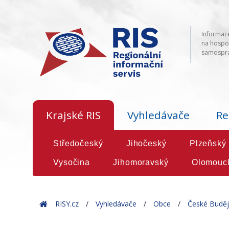
Informace
na hospod
samosprá
Krajské RIS
Vyhledávače
Re
Středočeský
Jihočeský
Plzeňský
Vysočina
Jihomoravský
Olomouc
Home
RISY.cz
Vyhledávače
Obce
České Buděj