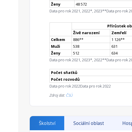
Ženy
48 572
Data pro rok 2021, 2022*, 2023**
Data pro rok 2
Přírůstek ob
Živě narození
Zemřelí
Celkem
886
*
*
1 126
*
*
Muži
538
631
Ženy
512
634
Data pro rok 2021, 2023*, 2022**
Data pro rok 2
Počet sňatků
Počet rozvodů
Data pro rok 2022
Data pro rok 2022
Zdroj dat:
ČSÚ
Školství
Sociální oblast
Hosp