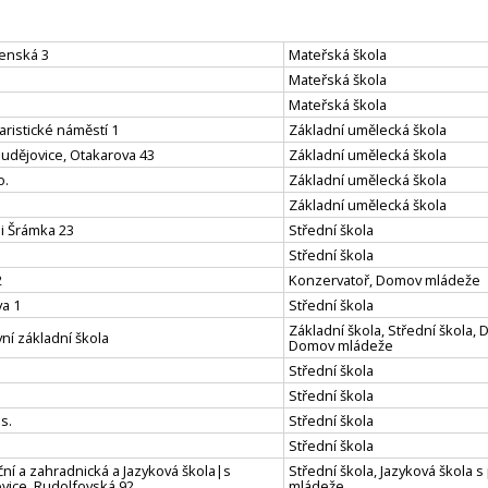
penská 3
Mateřská škola
Mateřská škola
Mateřská škola
aristické náměstí 1
Základní umělecká škola
Budějovice, Otakarova 43
Základní umělecká škola
o.
Základní umělecká škola
Základní umělecká škola
ni Šrámka 23
Střední škola
Střední škola
2
Konzervatoř, Domov mládeže
a 1
Střední škola
Základní škola, Střední škola, 
í základní škola
Domov mládeže
Střední škola
Střední škola
s.
Střední škola
Střední škola
ní a zahradnická a Jazyková škola|s
Střední škola, Jazyková škola 
vice, Rudolfovská 92
mládeže