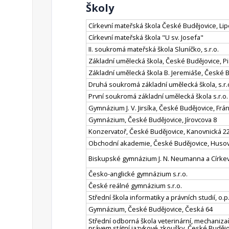
Školy
Církevní mateřská škola České Budějovice, Li
Církevní mateřská škola "U sv. Josefa"
II. soukromá mateřská škola Sluníčko, s.r.o.
Základní umělecká škola, České Budějovice, Pi
Základní umělecká škola B. Jeremiáše, České 
Druhá soukromá základní umělecká škola, s.r.
První soukromá základní umělecká škola s.r.o.
Gymnázium J. V. Jirsíka, České Budějovice, Frá
Gymnázium, České Budějovice, Jírovcova 8
Konzervatoř, České Budějovice, Kanovnická 2
Obchodní akademie, České Budějovice, Husov
Biskupské gymnázium J. N. Neumanna a Církevn
Česko-anglické gymnázium s.r.o.
České reálné gymnázium s.r.o.
Střední škola informatiky a právních studií, o.p.
Gymnázium, České Budějovice, Česká 64
Střední odborná škola veterinární, mechanizač
právem státní jazykové zkoušky, České Budějo