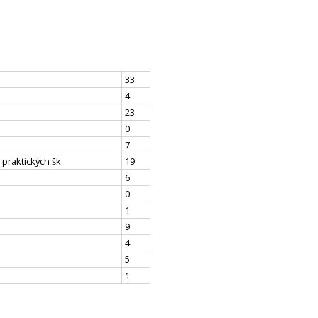
33
4
23
0
7
 praktických šk
19
6
0
1
9
4
5
1