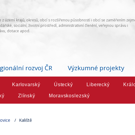
 z území krajů, okresů, obcí s rozšířenou působností i obcí se zaměřením zej
ářské, sociální, životní prostředí, administrativní členění, veřejnou správu i
vu, dotace apod.
gionální rozvoj ČR
Výzkumné projekty
Karlovarský
Ústecký
Liberecký
Král
ký
Zlínský
Moravskoslezský
ovice
Kaliště