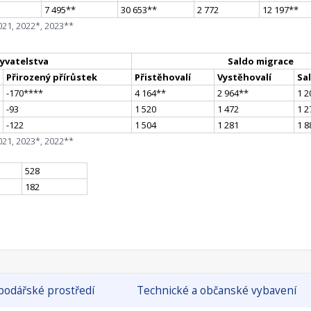
7 495
*
*
30 653
*
*
2 772
12 197
*
*
021, 2022*, 2023**
yvatelstva
Saldo migrace
Přirozený přírůstek
Přistěhovalí
Vystěhovalí
Sa
-170
**
**
4 164
*
*
2 964
*
*
1 2
-93
1 520
1 472
1 2
-122
1 504
1 281
1 8
021, 2023*, 2022**
528
182
odářské prostředí
Technické a občanské vybavení