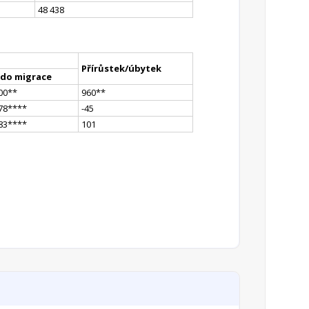
48 438
Přírůstek/úbytek
ldo migrace
00
*
*
960
*
*
78
**
**
-45
83
**
**
101