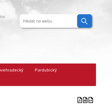
ména
ovehradecký
Pardubický