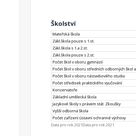
Školství
Mateřská škola
Zákl.škola pouze s 1.st.
Zákl.škola s 1.a 2.st.
Zákl.škola pouze s 2.st.
Počet škol v oboru gymnázií
Počet škol v oboru středních odborných škol a
Počet škol v oboru nástavbového studia
Počet středisek praktického vyučování
Konzervatoře
Základní umělecká škola
Jazykové školy s právem stát. Zkoušky
Vyšší odborná škola
Počet zařízení ústavní ochranné výchovy
Data pro rok 2021
Data pro rok 2021