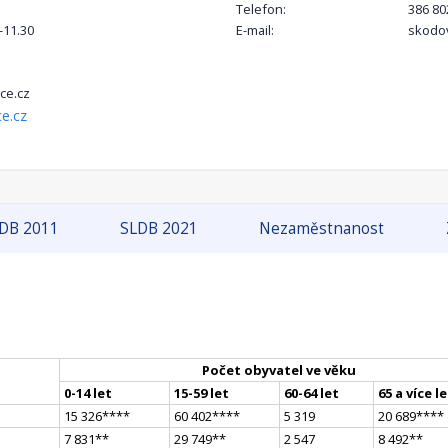
Telefon:
386 80
-11.30
E-mail:
skodo
ce.cz
e.cz
DB 2011
SLDB 2021
Nezaměstnanost
Počet obyvatel ve věku
0-14 let
15-59 let
60-64 let
65 a více l
15 326
**
**
60 402
**
**
5 319
20 689
**
**
7 831
*
*
29 749
*
*
2 547
8 492
*
*