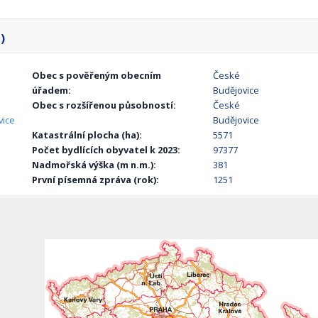
)
Obec s pověřeným obecním
České
úřadem:
Budějovice
Obec s rozšířenou působností:
České
vice
Budějovice
Katastrální plocha (ha):
5571
Počet bydlících obyvatel k 2023:
97377
Nadmořská výška (m n.m.):
381
První písemná zpráva (rok):
1251