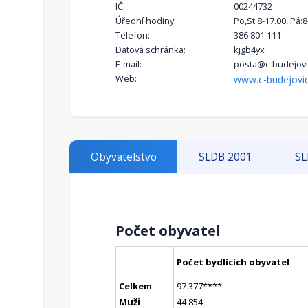
IČ:
00244732
Úřední hodiny:
Po,St:8-17.00, Pá:8
Telefon:
386 801 111
Datová schránka:
kjgb4yx
E-mail:
posta@c-budejovi
Web:
www.c-budejovic
Obyvatelstvo
SLDB 2001
SL
Počet obyvatel
Počet bydlících obyvatel
Celkem
97 377
**
**
Muži
44 854