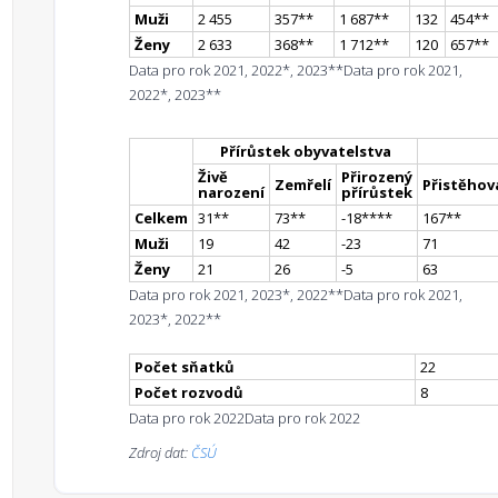
Muži
2 455
357
*
*
1 687
*
*
132
454
*
*
Ženy
2 633
368
*
*
1 712
*
*
120
657
*
*
Data pro rok 2021, 2022*, 2023**
Data pro rok 2021,
2022*, 2023**
Přírůstek obyvatelstva
Živě
Přirozený
Zemřelí
Přistěhova
narození
přírůstek
Celkem
31
*
*
73
*
*
-18
**
**
167
*
*
Muži
19
42
-23
71
Ženy
21
26
-5
63
Data pro rok 2021, 2023*, 2022**
Data pro rok 2021,
2023*, 2022**
Počet sňatků
22
Počet rozvodů
8
Data pro rok 2022
Data pro rok 2022
Zdroj dat:
ČSÚ