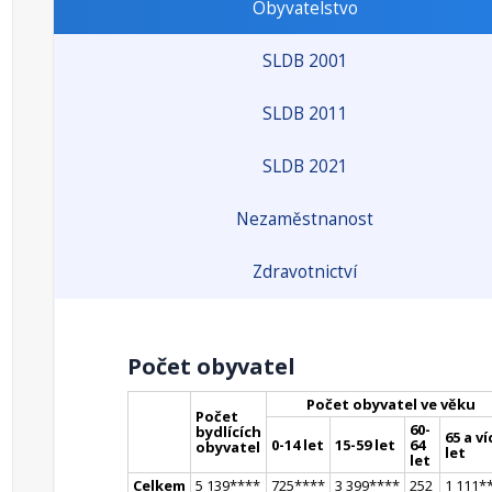
Obyvatelstvo
SLDB 2001
SLDB 2011
SLDB 2021
Nezaměstnanost
Zdravotnictví
Počet obyvatel
Počet obyvatel ve věku
Počet
60-
bydlících
65 a ví
0-14 let
15-59 let
64
obyvatel
let
let
Celkem
5 139
**
**
725
**
**
3 399
**
**
252
1 111
*