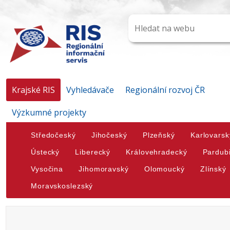
Krajské RIS
Vyhledávače
Regionální rozvoj ČR
Výzkumné projekty
Středočeský
Jihočeský
Plzeňský
Karlovarsk
Ústecký
Liberecký
Královehradecký
Pardub
Vysočina
Jihomoravský
Olomoucký
Zlínský
Moravskoslezský