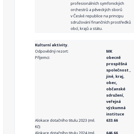
profesionálních symfonických
orchestrů a pěveckých sborů
v České republice na principu
sdružování finančních prostředků
obcí, krajů a státu.
Kulturní aktivity.
Odpovědný rezort:
MK
Příjemci:
obecně
prospěšná
společnost ,
jiné, kraj,
obec,
občanské
sdružení,
veřejná
výzkumná
instituce
Alokace dotačního titulu 2023 (mil.
633.66
Kč):
Alokace dotačního titulu 2024 (mil.
646.66