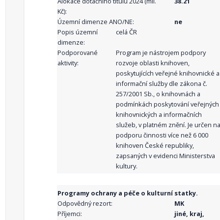
Alokace dotačního titulu 2024 (mil.
38.21
Kč):
Územní dimenze ANO/NE:
ne
Popis územní
celá ČR
dimenze:
Podporované
Program je nástrojem podpory
aktivity:
rozvoje oblasti knihoven,
poskytujících veřejné knihovnické a
informační služby dle zákona č.
257/2001 Sb., o knihovnách a
podmínkách poskytování veřejných
knihovnických a informačních
služeb, v platném znění. Je určen n
podporu činnosti více než 6 000
knihoven České republiky,
zapsaných v evidenci Ministerstva
kultury.
Programy ochrany a péče o kulturní statky.
Odpovědný rezort:
MK
Příjemci:
jiné, kraj,