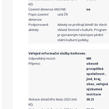
Kč):
Územní dimenze ANO/NE:
ne
Popis územní
celá ČR
dimenze:
Podporované
Aktivity se prolínají téměř do všech
aktivity:
oblastí činností v kultuře. Program
je významným nástrojem plnění
státní kulturní politiky.
Veřejné informační služby knihoven.
Odpovědný rezort:
MK
Příjemci:
obecně
prospěšná
společnost ,
jiné, kraj,
obec, veřejná
výzkumná
instituce
Alokace dotačního titulu 2023 (mil.
38.21
Kč):