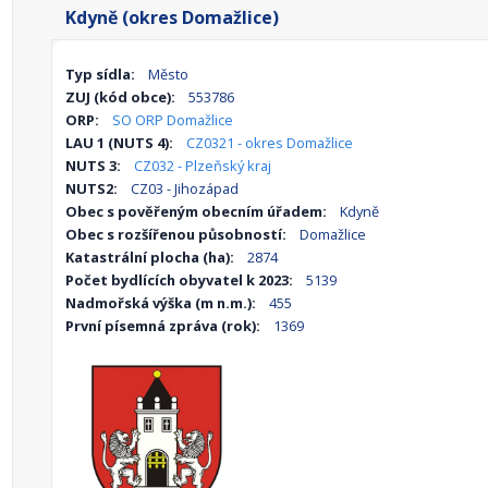
Kdyně (okres Domažlice)
Typ sídla:
Město
ZUJ (kód obce):
553786
ORP:
SO ORP Domažlice
LAU 1 (NUTS 4):
CZ0321 - okres Domažlice
NUTS 3:
CZ032 - Plzeňský kraj
NUTS2:
CZ03 - Jihozápad
Obec s pověřeným obecním úřadem:
Kdyně
Obec s rozšířenou působností:
Domažlice
Katastrální plocha (ha):
2874
Počet bydlících obyvatel k 2023:
5139
Nadmořská výška (m n.m.):
455
První písemná zpráva (rok):
1369