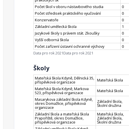
praktických šk
Počet škol v oboru nástavbového studia
0
Počet středisek praktického vyučování
0
Konzervatoře
0
Základní umělecká škola
1
Jazykové školy s právem stát. Zkoušky
0
Vyšší odborná škola
0
Počet zařízení ústavní ochranné výchovy
0
Data pro rok 2021
Data pro rok 2021
Školy
Mateřská škola Kdyně, Dělnická 35,
Mateřská škola
příspěvková organizace
Mateřská škola Kdyně, Markova
Mateřská škola
523, příspěvková organizace
Masarykova základní škola Kdyně,
Základní škola,
okres Domažlice, příspěvková
Školní družina
organizace
Základní škola a mateřská škola
Mateřská škola,
Prapořiště, okres Domažlice,
Základní škola,
příspěvková organizace
Školní družina
Základní umělecká škola Kdyně,