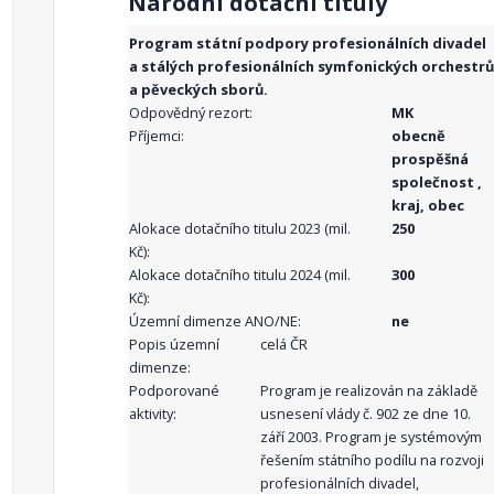
Národní dotační tituly
Program státní podpory profesionálních divadel
a stálých profesionálních symfonických orchestrů
a pěveckých sborů.
Odpovědný rezort:
MK
Příjemci:
obecně
prospěšná
společnost ,
kraj, obec
Alokace dotačního titulu 2023 (mil.
250
Kč):
Alokace dotačního titulu 2024 (mil.
300
Kč):
Územní dimenze ANO/NE:
ne
Popis územní
celá ČR
dimenze:
Podporované
Program je realizován na základě
aktivity:
usnesení vlády č. 902 ze dne 10.
září 2003. Program je systémovým
řešením státního podílu na rozvoji
profesionálních divadel,