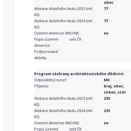
obec
Alokace dotačního titulu 2023 (mil.
77
Kč):
Alokace dotačního titulu 2024 (mil.
77
Kč):
Územní dimenze ANO/NE:
ne
Popis územní
celá ČR
dimenze:
Podporované
aktivity:
Program záchrany architektonického dědictví.
Odpovědný rezort:
MK
Příjemci:
kraj, obec,
církev, stát
Alokace dotačního titulu 2023 (mil.
235
Kč):
Alokace dotačního titulu 2024 (mil.
235
Kč):
Územní dimenze ANO/NE:
ne
Popis územní
celá ČR