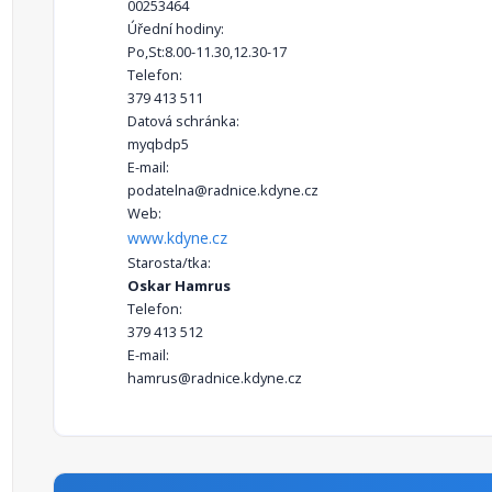
00253464
Úřední hodiny:
Po,St:8.00-11.30,12.30-17
Telefon:
379 413 511
Datová schránka:
myqbdp5
E-mail:
podatelna@radnice.kdyne.cz
Web:
www.kdyne.cz
Starosta/tka:
Oskar Hamrus
Telefon:
379 413 512
E-mail:
hamrus@radnice.kdyne.cz