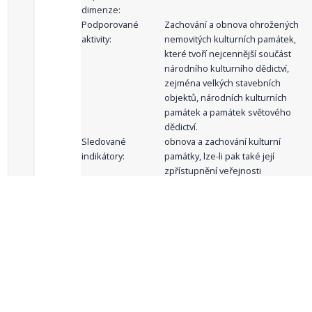
dimenze:
Podporované
Zachování a obnova ohrožených
aktivity:
nemovitých kulturních památek,
které tvoří nejcennější součást
národního kulturního dědictví,
zejména velkých stavebních
objektů, národních kulturních
památek a památek světového
dědictví.
Sledované
obnova a zachování kulturní
indikátory:
památky, lze-li pak také její
zpřístupnění veřejnosti
celkový počet záznamů: 61
1
2
3
4
5
…