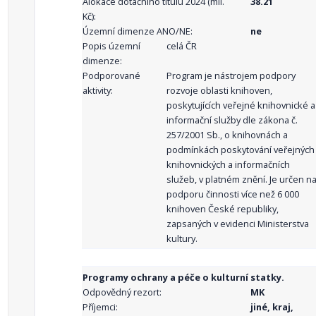
Alokace dotačního titulu 2024 (mil.
38.21
Kč):
Územní dimenze ANO/NE:
ne
Popis územní
celá ČR
dimenze:
Podporované
Program je nástrojem podpory
aktivity:
rozvoje oblasti knihoven,
poskytujících veřejné knihovnické a
informační služby dle zákona č.
257/2001 Sb., o knihovnách a
podmínkách poskytování veřejných
knihovnických a informačních
služeb, v platném znění. Je určen n
podporu činnosti více než 6 000
knihoven České republiky,
zapsaných v evidenci Ministerstva
kultury.
Programy ochrany a péče o kulturní statky.
Odpovědný rezort:
MK
Příjemci:
jiné, kraj,