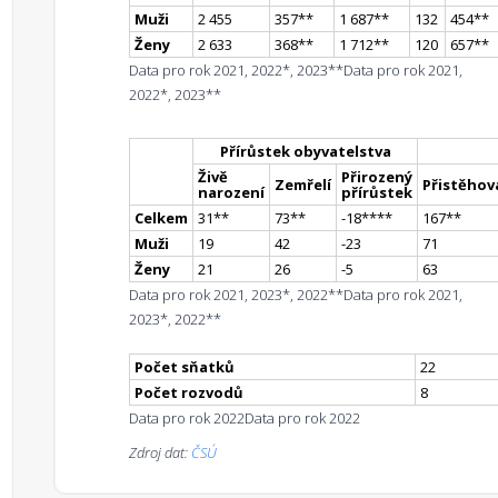
Muži
2 455
357
*
*
1 687
*
*
132
454
*
*
Ženy
2 633
368
*
*
1 712
*
*
120
657
*
*
Data pro rok 2021, 2022*, 2023**
Data pro rok 2021,
2022*, 2023**
Přírůstek obyvatelstva
Živě
Přirozený
Zemřelí
Přistěhova
narození
přírůstek
Celkem
31
*
*
73
*
*
-18
**
**
167
*
*
Muži
19
42
-23
71
Ženy
21
26
-5
63
Data pro rok 2021, 2023*, 2022**
Data pro rok 2021,
2023*, 2022**
Počet sňatků
22
Počet rozvodů
8
Data pro rok 2022
Data pro rok 2022
Zdroj dat:
ČSÚ