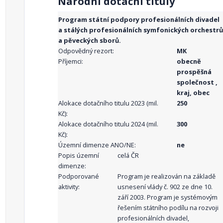
Národní dotační tituly
Program státní podpory profesionálních divadel
a stálých profesionálních symfonických orchestrů
a pěveckých sborů.
Odpovědný rezort:
MK
Příjemci:
obecně
prospěšná
společnost ,
kraj, obec
Alokace dotačního titulu 2023 (mil.
250
Kč):
Alokace dotačního titulu 2024 (mil.
300
Kč):
Územní dimenze ANO/NE:
ne
Popis územní
celá ČR
dimenze:
Podporované
Program je realizován na základě
aktivity:
usnesení vlády č. 902 ze dne 10.
září 2003. Program je systémovým
řešením státního podílu na rozvoji
profesionálních divadel,