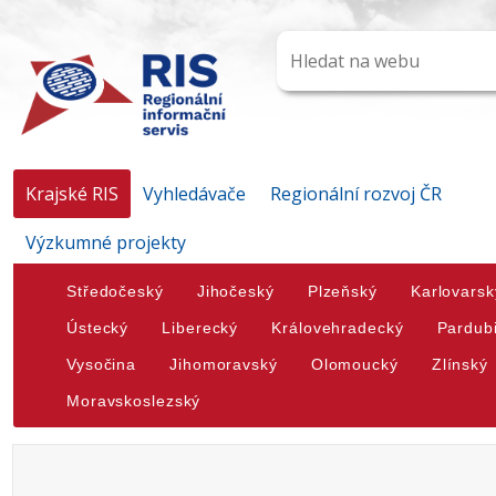
Krajské RIS
Vyhledávače
Regionální rozvoj ČR
Výzkumné projekty
Středočeský
Jihočeský
Plzeňský
Karlovarsk
Ústecký
Liberecký
Královehradecký
Pardub
Vysočina
Jihomoravský
Olomoucký
Zlínský
Moravskoslezský