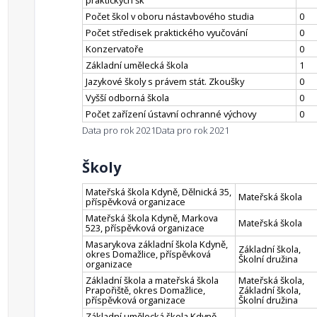
praktických šk
Počet škol v oboru nástavbového studia
0
Počet středisek praktického vyučování
0
Konzervatoře
0
Základní umělecká škola
1
Jazykové školy s právem stát. Zkoušky
0
Vyšší odborná škola
0
Počet zařízení ústavní ochranné výchovy
0
Data pro rok 2021
Data pro rok 2021
Školy
Mateřská škola Kdyně, Dělnická 35,
Mateřská škola
příspěvková organizace
Mateřská škola Kdyně, Markova
Mateřská škola
523, příspěvková organizace
Masarykova základní škola Kdyně,
Základní škola,
okres Domažlice, příspěvková
Školní družina
organizace
Základní škola a mateřská škola
Mateřská škola,
Prapořiště, okres Domažlice,
Základní škola,
příspěvková organizace
Školní družina
Základní umělecká škola Kdyně,