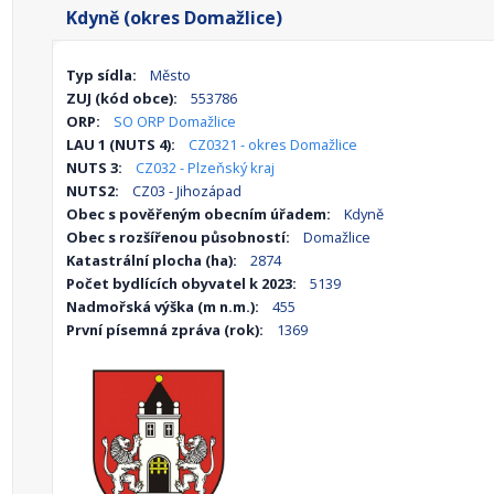
Kdyně (okres Domažlice)
Typ sídla:
Město
ZUJ (kód obce):
553786
ORP:
SO ORP Domažlice
LAU 1 (NUTS 4):
CZ0321 - okres Domažlice
NUTS 3:
CZ032 - Plzeňský kraj
NUTS2:
CZ03 - Jihozápad
Obec s pověřeným obecním úřadem:
Kdyně
Obec s rozšířenou působností:
Domažlice
Katastrální plocha (ha):
2874
Počet bydlících obyvatel k 2023:
5139
Nadmořská výška (m n.m.):
455
První písemná zpráva (rok):
1369