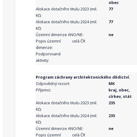
obec
Alokace dotačního titulu 2023 (mil.
77
Kč):
Alokace dotačního titulu 2024 (mil.
77
Kč):
Územní dimenze ANO/NE:
ne
Popis územní
celá ČR
dimenze:
Podporované
aktivity:
Program záchrany architektonického dědictví.
Odpovědný rezort:
MK
Příjemci:
kraj, obec,
církev, stát
Alokace dotačního titulu 2023 (mil.
235
Kč):
Alokace dotačního titulu 2024 (mil.
235
Kč):
Územní dimenze ANO/NE:
ne
Popis územní
celá ČR