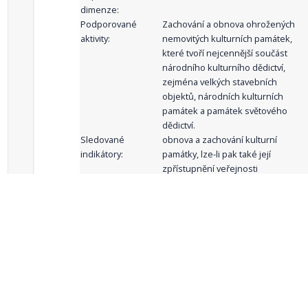
dimenze:
Podporované
Zachování a obnova ohrožených
aktivity:
nemovitých kulturních památek,
které tvoří nejcennější součást
národního kulturního dědictví,
zejména velkých stavebních
objektů, národních kulturních
památek a památek světového
dědictví.
Sledované
obnova a zachování kulturní
indikátory:
památky, lze-li pak také její
zpřístupnění veřejnosti
celkový počet záznamů: 61
1
2
3
4
5
…