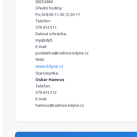
00253464
Úřední hodiny:
Po,St:8.00-11.30,12.30-17
Telefon:
379 413 511
Datová schránka:
myqbdp5
E-mail:
podatelna@radnice.kdyne.cz
Web:
www.kdyne.cz
Starosta/tka:
Oskar Hamrus
Telefon:
379 413 512
E-mail:
hamrus@radnice.kdyne.cz