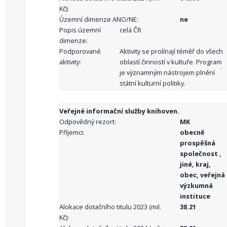
Kč):
Územní dimenze ANO/NE:
ne
Popis územní
celá ČR
dimenze:
Podporované
Aktivity se prolínají téměř do všech
aktivity:
oblastí činností v kultuře. Program
je významným nástrojem plnění
státní kulturní politiky.
Veřejné informační služby knihoven.
Odpovědný rezort:
MK
Příjemci:
obecně
prospěšná
společnost ,
jiné, kraj,
obec, veřejná
výzkumná
instituce
Alokace dotačního titulu 2023 (mil.
38.21
Kč):