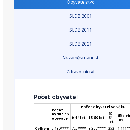
Obyvatelstvo
SLDB 2001
SLDB 2011
SLDB 2021
Nezaměstnanost
Zdravotnictví
Počet obyvatel
Počet obyvatel ve věku
Počet
60-
bydlících
65 a ví
0-14 let
15-59 let
64
obyvatel
let
let
Celkem
5 139
**
**
725
**
**
3 399
**
**
252
1 111
*