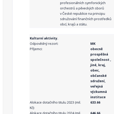
profesionálních symfonických
orchestrů a pěveckých sborů
v České republice na principu
sdružování finančních prostředků
obcí, krajů a státu.
Kulturní aktivity.
Odpovědný rezort:
MK
Příjemci:
obecně
prospěšná
společnost ,
jiné, kraj,
obec,
občanské
sdružení,
veřejná
výzkumná
instituce
Alokace dotačního titulu 2023 (mil.
633.66
Kč):
Alokace dotačního titulu 2024 (mil.
646.66