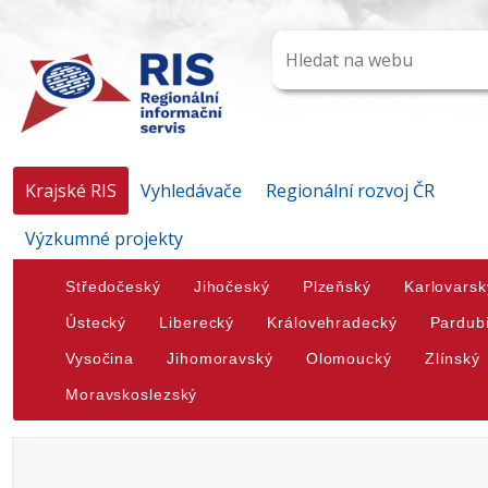
Krajské RIS
Vyhledávače
Regionální rozvoj ČR
Výzkumné projekty
Středočeský
Jihočeský
Plzeňský
Karlovarsk
Ústecký
Liberecký
Královehradecký
Pardub
Vysočina
Jihomoravský
Olomoucký
Zlínský
Moravskoslezský