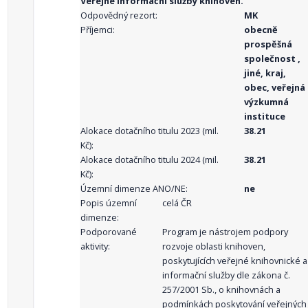
Veřejné informační služby knihoven.
Odpovědný rezort:
MK
Příjemci:
obecně
prospěšná
společnost ,
jiné, kraj,
obec, veřejná
výzkumná
instituce
Alokace dotačního titulu 2023 (mil.
38.21
Kč):
Alokace dotačního titulu 2024 (mil.
38.21
Kč):
Územní dimenze ANO/NE:
ne
Popis územní
celá ČR
dimenze:
Podporované
Program je nástrojem podpory
aktivity:
rozvoje oblasti knihoven,
poskytujících veřejné knihovnické a
informační služby dle zákona č.
257/2001 Sb., o knihovnách a
podmínkách poskytování veřejných