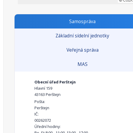
Samospráva
Základní sídelní jednotky
Veřejná správa
MAS
Obecní úřad Perštejn
Hlavní 159
43163 Perštejn
Pošta:
Perštejn
IČ:
00262072
Úřední hodiny:
Po, St 8:00 - 11:00, 13:00 - 17:00