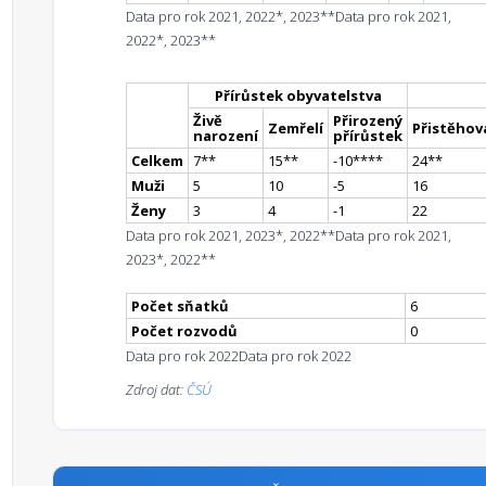
Data pro rok 2021, 2022*, 2023**
Data pro rok 2021,
2022*, 2023**
Přírůstek obyvatelstva
Živě
Přirozený
Zemřelí
Přistěhova
narození
přírůstek
Celkem
7
*
*
15
*
*
-10
**
**
24
*
*
Muži
5
10
-5
16
Ženy
3
4
-1
22
Data pro rok 2021, 2023*, 2022**
Data pro rok 2021,
2023*, 2022**
Počet sňatků
6
Počet rozvodů
0
Data pro rok 2022
Data pro rok 2022
Zdroj dat:
ČSÚ