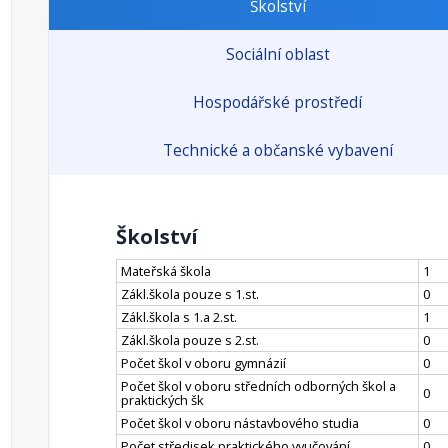
Školství
Sociální oblast
Hospodářské prostředí
Technické a občanské vybavení
Školství
Mateřská škola
1
Zákl.škola pouze s 1.st.
0
Zákl.škola s 1.a 2.st.
1
Zákl.škola pouze s 2.st.
0
Počet škol v oboru gymnázií
0
Počet škol v oboru středních odborných škol a
0
praktických šk
Počet škol v oboru nástavbového studia
0
Počet středisek praktického vyučování
0