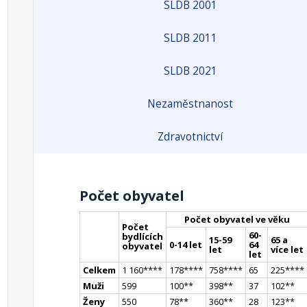
SLDB 2001
SLDB 2011
SLDB 2021
Nezaměstnanost
Zdravotnictví
Počet obyvatel
Počet obyvatel ve věku
Počet
60-
bydlících
15-59
65 a
0-14 let
64
obyvatel
let
více let
let
Celkem
1 160
**
**
178
**
**
758
**
**
65
225
**
**
Muži
599
100
*
*
398
*
*
37
102
*
*
Ženy
550
78
*
*
360
*
*
28
123
*
*