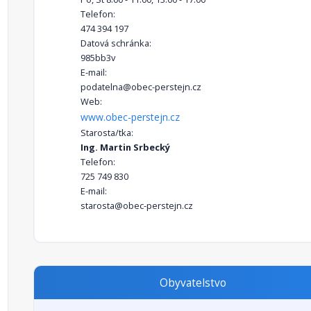
Telefon:
474 394 197
Datová schránka:
985bb3v
E-mail:
podatelna@obec-perstejn.cz
Web:
www.obec-perstejn.cz
Starosta/tka:
Ing. Martin Srbecký
Telefon:
725 749 830
E-mail:
starosta@obec-perstejn.cz
Obyvatelstvo