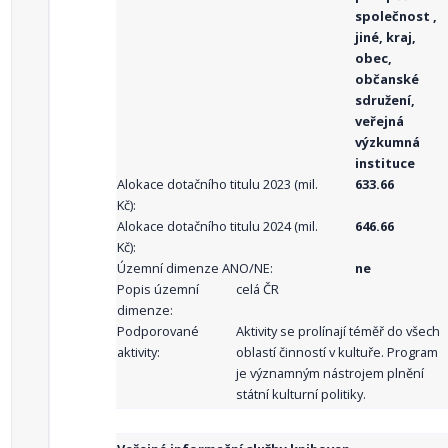
společnost ,
jiné, kraj,
obec,
občanské
sdružení,
veřejná
výzkumná
instituce
Alokace dotačního titulu 2023 (mil.
633.66
Kč):
Alokace dotačního titulu 2024 (mil.
646.66
Kč):
Územní dimenze ANO/NE:
ne
Popis územní
celá ČR
dimenze:
Podporované
Aktivity se prolínají téměř do všech
aktivity:
oblastí činností v kultuře. Program
je významným nástrojem plnění
státní kulturní politiky.