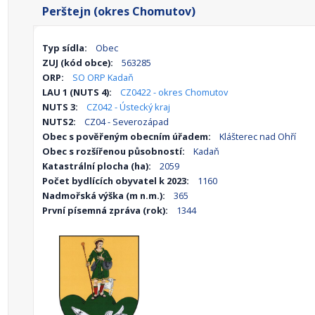
Perštejn (okres Chomutov)
Typ sídla:
Obec
ZUJ (kód obce):
563285
ORP:
SO ORP Kadaň
LAU 1 (NUTS 4):
CZ0422 - okres Chomutov
NUTS 3:
CZ042 - Ústecký kraj
NUTS2:
CZ04 - Severozápad
Obec s pověřeným obecním úřadem:
Klášterec nad Ohří
Obec s rozšířenou působností:
Kadaň
Katastrální plocha (ha):
2059
Počet bydlících obyvatel k 2023:
1160
Nadmořská výška (m n.m.):
365
První písemná zpráva (rok):
1344