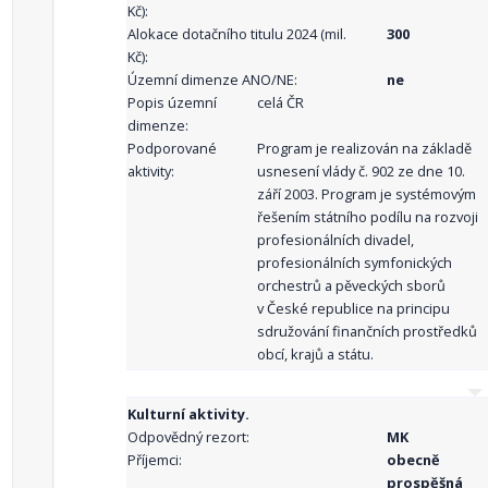
Kč):
Alokace dotačního titulu 2024 (mil.
300
Kč):
Územní dimenze ANO/NE:
ne
Popis územní
celá ČR
dimenze:
Podporované
Program je realizován na základě
aktivity:
usnesení vlády č. 902 ze dne 10.
září 2003. Program je systémovým
řešením státního podílu na rozvoji
profesionálních divadel,
profesionálních symfonických
orchestrů a pěveckých sborů
v České republice na principu
sdružování finančních prostředků
obcí, krajů a státu.
Kulturní aktivity.
Odpovědný rezort:
MK
Příjemci:
obecně
prospěšná