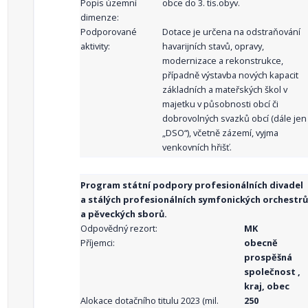
Popis územní
obce do 3. tis.obyv.
dimenze:
Podporované
Dotace je určena na odstraňování
aktivity:
havarijních stavů, opravy,
modernizace a rekonstrukce,
případně výstavba nových kapacit
základních a mateřských škol v
majetku v působnosti obcí či
dobrovolných svazků obcí (dále jen
„DSO“), včetně zázemí, vyjma
venkovních hřišť.
Program státní podpory profesionálních divadel
a stálých profesionálních symfonických orchestrů
a pěveckých sborů.
Odpovědný rezort:
MK
Příjemci:
obecně
prospěšná
společnost ,
kraj, obec
Alokace dotačního titulu 2023 (mil.
250