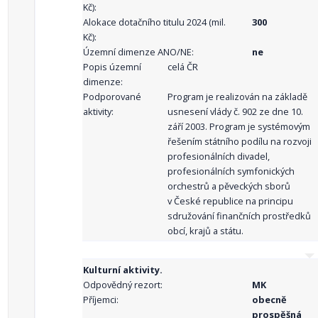
Kč):
Alokace dotačního titulu 2024 (mil.
300
Kč):
Územní dimenze ANO/NE:
ne
Popis územní
celá ČR
dimenze:
Podporované
Program je realizován na základě
aktivity:
usnesení vlády č. 902 ze dne 10.
září 2003. Program je systémovým
řešením státního podílu na rozvoji
profesionálních divadel,
profesionálních symfonických
orchestrů a pěveckých sborů
v České republice na principu
sdružování finančních prostředků
obcí, krajů a státu.
Kulturní aktivity.
Odpovědný rezort:
MK
Příjemci:
obecně
prospěšná