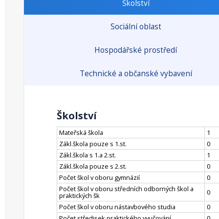
Školství
Sociální oblast
Hospodářské prostředí
Technické a občanské vybavení
Školství
Mateřská škola
1
Zákl.škola pouze s 1.st.
0
Zákl.škola s 1.a 2.st.
1
Zákl.škola pouze s 2.st.
0
Počet škol v oboru gymnázií
0
Počet škol v oboru středních odborných škol a
0
praktických šk
Počet škol v oboru nástavbového studia
0
Počet středisek praktického vyučování
0