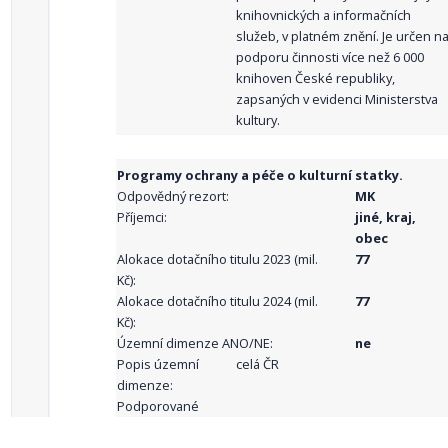
knihovnických a informačních
služeb, v platném znění. Je určen n
podporu činnosti více než 6 000
knihoven České republiky,
zapsaných v evidenci Ministerstva
kultury.
Programy ochrany a péče o kulturní statky.
Odpovědný rezort:
MK
Příjemci:
jiné, kraj,
obec
Alokace dotačního titulu 2023 (mil.
77
Kč):
Alokace dotačního titulu 2024 (mil.
77
Kč):
Územní dimenze ANO/NE:
ne
Popis územní
celá ČR
dimenze:
Podporované
aktivity: