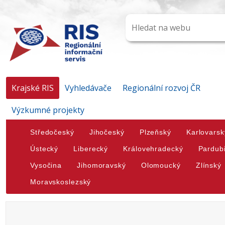
Krajské RIS
Vyhledávače
Regionální rozvoj ČR
Výzkumné projekty
Středočeský
Jihočeský
Plzeňský
Karlovarsk
Ústecký
Liberecký
Královehradecký
Pardub
Vysočina
Jihomoravský
Olomoucký
Zlínský
Moravskoslezský