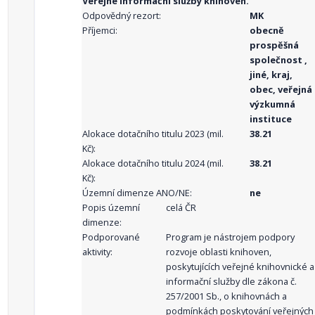
Veřejné informační služby knihoven.
Odpovědný rezort:
MK
Příjemci:
obecně
prospěšná
společnost ,
jiné, kraj,
obec, veřejná
výzkumná
instituce
Alokace dotačního titulu 2023 (mil.
38.21
Kč):
Alokace dotačního titulu 2024 (mil.
38.21
Kč):
Územní dimenze ANO/NE:
ne
Popis územní
celá ČR
dimenze:
Podporované
Program je nástrojem podpory
aktivity:
rozvoje oblasti knihoven,
poskytujících veřejné knihovnické a
informační služby dle zákona č.
257/2001 Sb., o knihovnách a
podmínkách poskytování veřejných