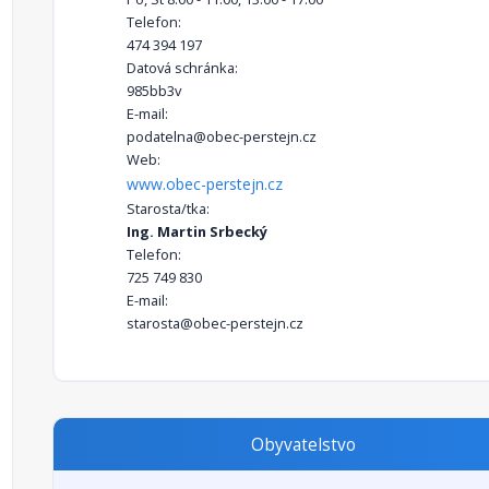
Telefon:
474 394 197
Datová schránka:
985bb3v
E-mail:
podatelna@obec-perstejn.cz
Web:
www.obec-perstejn.cz
Starosta/tka:
Ing. Martin Srbecký
Telefon:
725 749 830
E-mail:
starosta@obec-perstejn.cz
Obyvatelstvo