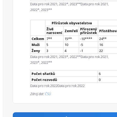
Data pro rok 2021, 2022*, 2023**
Data pro rok 2021,
2022*, 2023**
Přírůstek obyvatelstva
Živě
Přirozený
Zemřelí
Přistěhova
narození
přírůstek
Celkem
7
*
*
15
*
*
-10
**
**
24
*
*
Muži
5
10
-5
16
Ženy
3
4
-1
22
Data pro rok 2021, 2023*, 2022**
Data pro rok 2021,
2023*, 2022**
Počet sňatků
6
Počet rozvodů
0
Data pro rok 2022
Data pro rok 2022
Zdroj dat:
ČSÚ