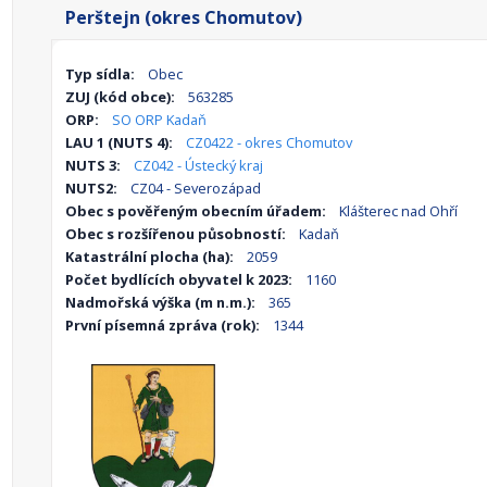
Perštejn (okres Chomutov)
Typ sídla:
Obec
ZUJ (kód obce):
563285
ORP:
SO ORP Kadaň
LAU 1 (NUTS 4):
CZ0422 - okres Chomutov
NUTS 3:
CZ042 - Ústecký kraj
NUTS2:
CZ04 - Severozápad
Obec s pověřeným obecním úřadem:
Klášterec nad Ohří
Obec s rozšířenou působností:
Kadaň
Katastrální plocha (ha):
2059
Počet bydlících obyvatel k 2023:
1160
Nadmořská výška (m n.m.):
365
První písemná zpráva (rok):
1344