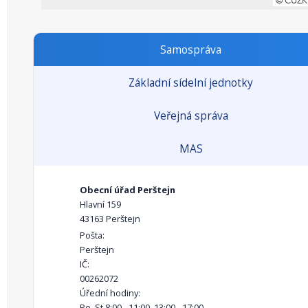
Samospráva
Základní sídelní jednotky
Veřejná správa
MAS
Obecní úřad Perštejn
Hlavní 159
43163 Perštejn
Pošta:
Perštejn
IČ:
00262072
Úřední hodiny:
Po, St 8:00 - 11:00, 13:00 - 17:00