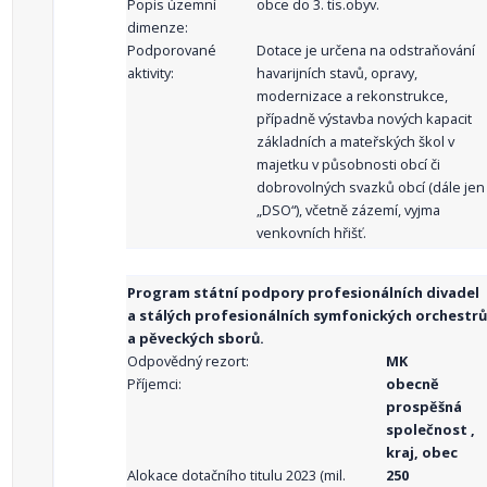
Popis územní
obce do 3. tis.obyv.
dimenze:
Podporované
Dotace je určena na odstraňování
aktivity:
havarijních stavů, opravy,
modernizace a rekonstrukce,
případně výstavba nových kapacit
základních a mateřských škol v
majetku v působnosti obcí či
dobrovolných svazků obcí (dále jen
„DSO“), včetně zázemí, vyjma
venkovních hřišť.
Program státní podpory profesionálních divadel
a stálých profesionálních symfonických orchestrů
a pěveckých sborů.
Odpovědný rezort:
MK
Příjemci:
obecně
prospěšná
společnost ,
kraj, obec
Alokace dotačního titulu 2023 (mil.
250