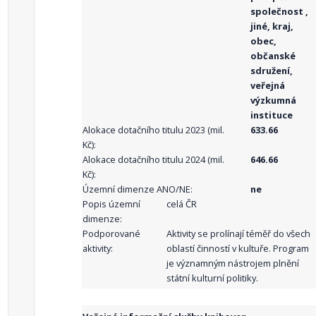
společnost ,
jiné, kraj,
obec,
občanské
sdružení,
veřejná
výzkumná
instituce
Alokace dotačního titulu 2023 (mil.
633.66
Kč):
Alokace dotačního titulu 2024 (mil.
646.66
Kč):
Územní dimenze ANO/NE:
ne
Popis územní
celá ČR
dimenze:
Podporované
Aktivity se prolínají téměř do všech
aktivity:
oblastí činností v kultuře. Program
je významným nástrojem plnění
státní kulturní politiky.