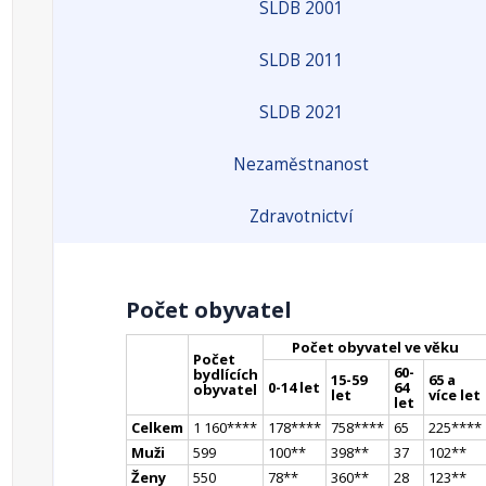
SLDB 2001
SLDB 2011
SLDB 2021
Nezaměstnanost
Zdravotnictví
Počet obyvatel
Počet obyvatel ve věku
Počet
60-
bydlících
15-59
65 a
0-14 let
64
obyvatel
let
více let
let
Celkem
1 160
**
**
178
**
**
758
**
**
65
225
**
**
Muži
599
100
*
*
398
*
*
37
102
*
*
Ženy
550
78
*
*
360
*
*
28
123
*
*