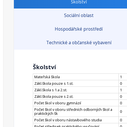
Školství
Sociální oblast
Hospodářské prostředí
Technické a občanské vybavení
Školství
Mateřská škola
1
Zákl.škola pouze s 1.st.
0
Zákl.škola s 1.a 2.st.
1
Zákl.škola pouze s 2.st.
0
Počet škol v oboru gymnázií
0
Počet škol v oboru středních odborných škol a
0
praktických šk
Počet škol v oboru nástavbového studia
0
Počet středisek praktického vyučování
0