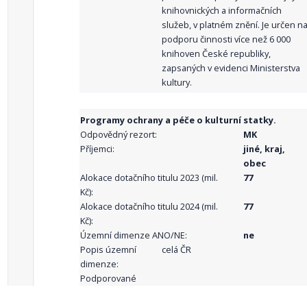
knihovnických a informačních
služeb, v platném znění. Je určen n
podporu činnosti více než 6 000
knihoven České republiky,
zapsaných v evidenci Ministerstva
kultury.
Programy ochrany a péče o kulturní statky.
Odpovědný rezort:
MK
Příjemci:
jiné, kraj,
obec
Alokace dotačního titulu 2023 (mil.
77
Kč):
Alokace dotačního titulu 2024 (mil.
77
Kč):
Územní dimenze ANO/NE:
ne
Popis územní
celá ČR
dimenze:
Podporované
aktivity: