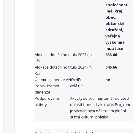
společnost ,
jiné, kraj,
obec,
občanské
sdružení,
veřejná
výzkumná
instituce
Alokace dotačního titulu 2023 (mil.
633.66
Kč):
Alokace dotačního titulu 2024 (mil.
646.66
Kč):
Územní dimenze ANO/NE:
ne
Popis územní
celá ČR
dimenze:
Podporované
Aktivity se prolínají téměř do všech
aktivity:
oblastí činností v kultuře. Program
je významným nástrojem plnění
státní kulturní politiky.