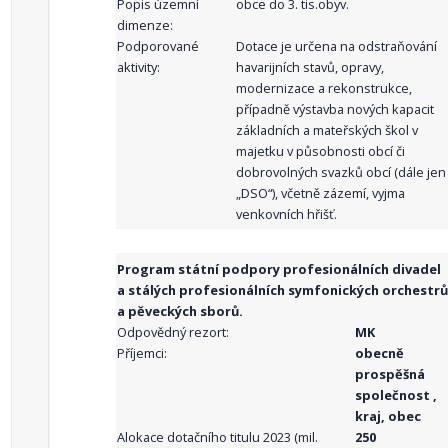
Popis územní
obce do 3. tis.obyv.
dimenze:
Podporované
Dotace je určena na odstraňování
aktivity:
havarijních stavů, opravy,
modernizace a rekonstrukce,
případně výstavba nových kapacit
základních a mateřských škol v
majetku v působnosti obcí či
dobrovolných svazků obcí (dále jen
„DSO“), včetně zázemí, vyjma
venkovních hřišť.
Program státní podpory profesionálních divadel
a stálých profesionálních symfonických orchestrů
a pěveckých sborů.
Odpovědný rezort:
MK
Příjemci:
obecně
prospěšná
společnost ,
kraj, obec
Alokace dotačního titulu 2023 (mil.
250