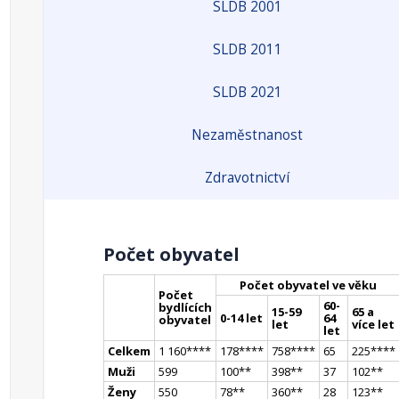
SLDB 2001
SLDB 2011
SLDB 2021
Nezaměstnanost
Zdravotnictví
Počet obyvatel
Počet obyvatel ve věku
Počet
60-
bydlících
15-59
65 a
0-14 let
64
obyvatel
let
více let
let
Celkem
1 160
**
**
178
**
**
758
**
**
65
225
**
**
Muži
599
100
*
*
398
*
*
37
102
*
*
Ženy
550
78
*
*
360
*
*
28
123
*
*