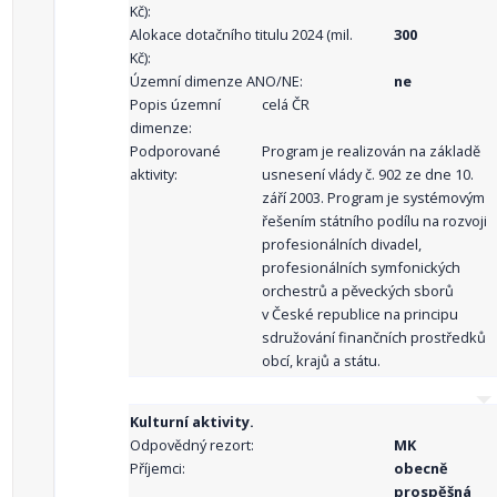
Kč):
Alokace dotačního titulu 2024 (mil.
300
Kč):
Územní dimenze ANO/NE:
ne
Popis územní
celá ČR
dimenze:
Podporované
Program je realizován na základě
aktivity:
usnesení vlády č. 902 ze dne 10.
září 2003. Program je systémovým
řešením státního podílu na rozvoji
profesionálních divadel,
profesionálních symfonických
orchestrů a pěveckých sborů
v České republice na principu
sdružování finančních prostředků
obcí, krajů a státu.
Kulturní aktivity.
Odpovědný rezort:
MK
Příjemci:
obecně
prospěšná