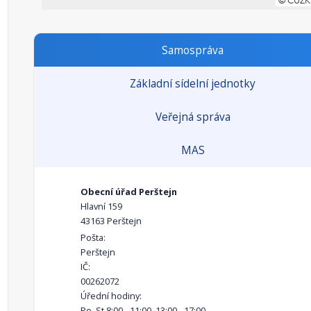
Samospráva
Základní sídelní jednotky
Veřejná správa
MAS
Obecní úřad Perštejn
Hlavní 159
43163 Perštejn
Pošta:
Perštejn
IČ:
00262072
Úřední hodiny:
Po, St 8:00 - 11:00, 13:00 - 17:00