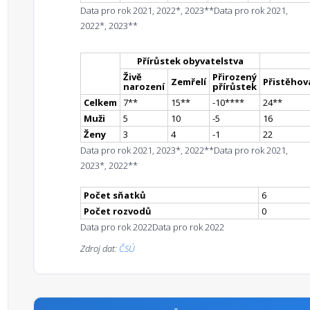
Data pro rok 2021, 2022*, 2023**
Data pro rok 2021,
2022*, 2023**
Přírůstek obyvatelstva
Živě
Přirozený
Zemřelí
Přistěhova
narození
přírůstek
Celkem
7
*
*
15
*
*
-10
**
**
24
*
*
Muži
5
10
-5
16
Ženy
3
4
-1
22
Data pro rok 2021, 2023*, 2022**
Data pro rok 2021,
2023*, 2022**
Počet sňatků
6
Počet rozvodů
0
Data pro rok 2022
Data pro rok 2022
Zdroj dat:
ČSÚ