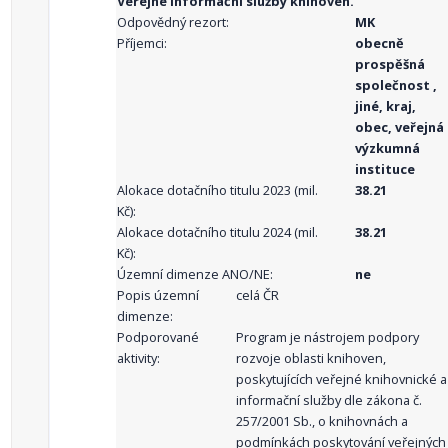
Veřejné informační služby knihoven.
Odpovědný rezort:
MK
Příjemci:
obecně
prospěšná
společnost ,
jiné, kraj,
obec, veřejná
výzkumná
instituce
Alokace dotačního titulu 2023 (mil.
38.21
Kč):
Alokace dotačního titulu 2024 (mil.
38.21
Kč):
Územní dimenze ANO/NE:
ne
Popis územní
celá ČR
dimenze:
Podporované
Program je nástrojem podpory
aktivity:
rozvoje oblasti knihoven,
poskytujících veřejné knihovnické a
informační služby dle zákona č.
257/2001 Sb., o knihovnách a
podmínkách poskytování veřejných