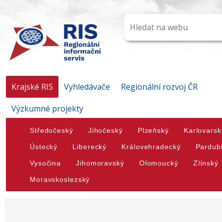
Krajské RIS
Vyhledávače
Regionální rozvoj ČR
Výzkumné projekty
Středočeský
Jihočeský
Plzeňský
Karlovarsk
Ústecký
Liberecký
Královehradecký
Pardub
Vysočina
Jihomoravský
Olomoucký
Zlínský
Moravskoslezský