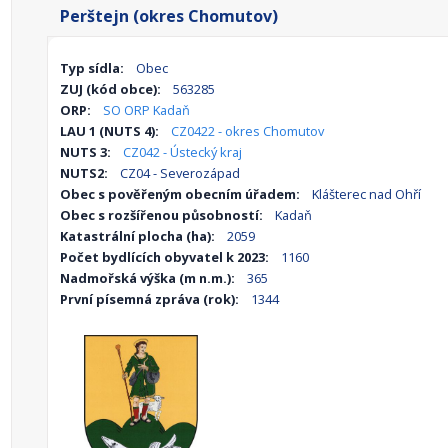
Perštejn (okres Chomutov)
Typ sídla:
Obec
ZUJ (kód obce):
563285
ORP:
SO ORP Kadaň
LAU 1 (NUTS 4):
CZ0422 - okres Chomutov
NUTS 3:
CZ042 - Ústecký kraj
NUTS2:
CZ04 - Severozápad
Obec s pověřeným obecním úřadem:
Klášterec nad Ohří
Obec s rozšířenou působností:
Kadaň
Katastrální plocha (ha):
2059
Počet bydlících obyvatel k 2023:
1160
Nadmořská výška (m n.m.):
365
První písemná zpráva (rok):
1344