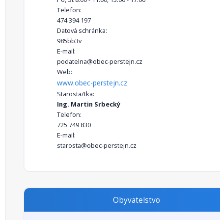
Telefon:
474 394 197
Datová schránka:
985bb3v
E-mail:
podatelna@obec-perstejn.cz
Web:
www.obec-perstejn.cz
Starosta/tka:
Ing. Martin Srbecký
Telefon:
725 749 830
E-mail:
starosta@obec-perstejn.cz
Obyvatelstvo