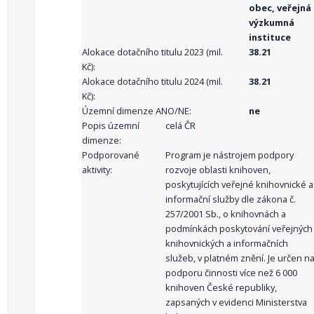
obec, veřejná
výzkumná
instituce
Alokace dotačního titulu 2023 (mil.
38.21
Kč):
Alokace dotačního titulu 2024 (mil.
38.21
Kč):
Územní dimenze ANO/NE:
ne
Popis územní
celá ČR
dimenze:
Podporované
Program je nástrojem podpory
aktivity:
rozvoje oblasti knihoven,
poskytujících veřejné knihovnické a
informační služby dle zákona č.
257/2001 Sb., o knihovnách a
podmínkách poskytování veřejných
knihovnických a informačních
služeb, v platném znění. Je určen n
podporu činnosti více než 6 000
knihoven České republiky,
zapsaných v evidenci Ministerstva