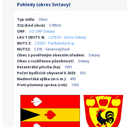
Pohledy (okres Svitavy)
Typ sídla:
Obec
ZUJ (kód obce):
578550
ORP:
SO ORP Svitavy
LAU 1 (NUTS 4):
CZ0533 - okres Svitavy
NUTS 3:
CZ053 - Pardubický kraj
NUTS2:
CZ05 - Severovýchod
Obec s pověřeným obecním úřadem:
Svitavy
Obec s rozšířenou působností:
Svitavy
Katastrální plocha (ha):
1991
Počet bydlících obyvatel k 2023:
303
Nadmořská výška (m n.m.):
495
První písemná zpráva (rok):
1365