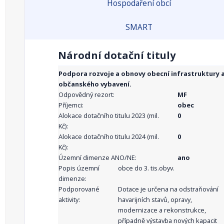
Hospodaření obcí
SMART
Národní dotační tituly
Podpora rozvoje a obnovy obecní infrastruktury 
občanského vybavení.
Odpovědný rezort:
MF
Příjemci:
obec
Alokace dotačního titulu 2023 (mil.
0
Kč):
Alokace dotačního titulu 2024 (mil.
0
Kč):
Územní dimenze ANO/NE:
ano
Popis územní
obce do 3. tis.obyv.
dimenze:
Podporované
Dotace je určena na odstraňování
aktivity:
havarijních stavů, opravy,
modernizace a rekonstrukce,
případně výstavba nových kapacit