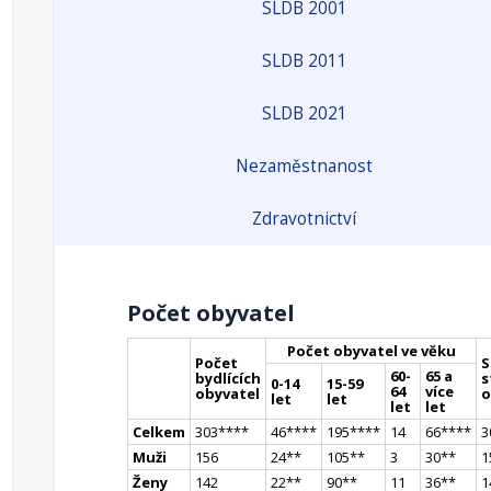
SLDB 2001
SLDB 2011
SLDB 2021
Nezaměstnanost
Zdravotnictví
Počet obyvatel
Počet obyvatel ve věku
Počet
S
60-
65 a
bydlících
s
0-14
15-59
64
více
obyvatel
o
let
let
let
let
Celkem
303
**
**
46
**
**
195
**
**
14
66
**
**
3
Muži
156
24
*
*
105
*
*
3
30
*
*
1
Ženy
142
22
*
*
90
*
*
11
36
*
*
1