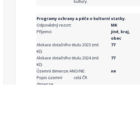
kultury.
Programy ochrany a péče o kulturní statky.
Odpovědný rezort:
MK
Příjemci:
jiné, kraj,
obec
Alokace dotačního titulu 2023 (mil.
77
Kč):
Alokace dotačního titulu 2024 (mil.
77
Kč):
Územní dimenze ANO/NE:
ne
Popis územní
celá ČR
dimenze:
Podporované
aktivity:
celkový počet záznamů: 68
1
2
3
4
5
…