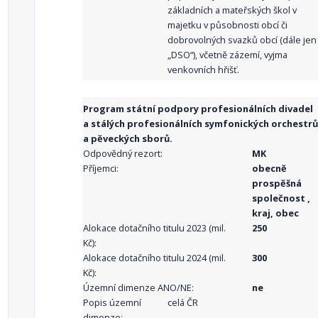
základních a mateřských škol v
majetku v působnosti obcí či
dobrovolných svazků obcí (dále jen
„DSO“), včetně zázemí, vyjma
venkovních hřišť.
Program státní podpory profesionálních divadel
a stálých profesionálních symfonických orchestrů
a pěveckých sborů.
Odpovědný rezort:
MK
Příjemci:
obecně
prospěšná
společnost ,
kraj, obec
Alokace dotačního titulu 2023 (mil.
250
Kč):
Alokace dotačního titulu 2024 (mil.
300
Kč):
Územní dimenze ANO/NE:
ne
Popis územní
celá ČR
dimenze: