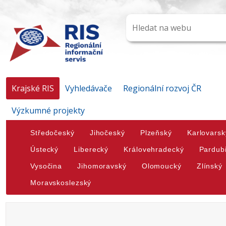
Krajské RIS
Vyhledávače
Regionální rozvoj ČR
Výzkumné projekty
Středočeský
Jihočeský
Plzeňský
Karlovarsk
Ústecký
Liberecký
Královehradecký
Pardub
Vysočina
Jihomoravský
Olomoucký
Zlínský
Moravskoslezský