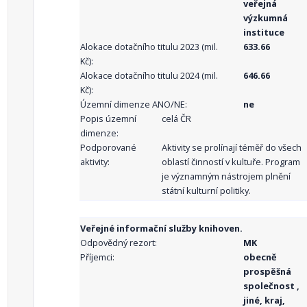
veřejná
výzkumná
instituce
Alokace dotačního titulu 2023 (mil.
633.66
Kč):
Alokace dotačního titulu 2024 (mil.
646.66
Kč):
Územní dimenze ANO/NE:
ne
Popis územní
celá ČR
dimenze:
Podporované
Aktivity se prolínají téměř do všech
aktivity:
oblastí činností v kultuře. Program
je významným nástrojem plnění
státní kulturní politiky.
Veřejné informační služby knihoven.
Odpovědný rezort:
MK
Příjemci:
obecně
prospěšná
společnost ,
jiné, kraj,