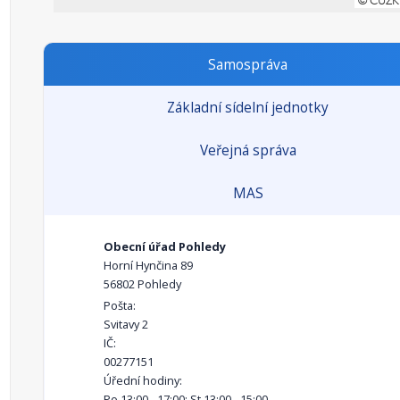
Samospráva
Základní sídelní jednotky
Veřejná správa
MAS
Obecní úřad Pohledy
Horní Hynčina 89
56802 Pohledy
Pošta:
Svitavy 2
IČ:
00277151
Úřední hodiny:
Po 13:00 - 17:00; St 13:00 - 15:00