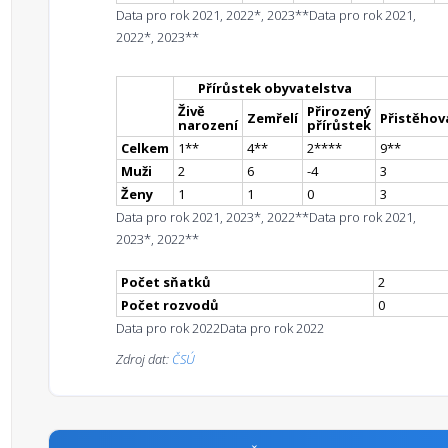
Data pro rok 2021, 2022*, 2023**
Data pro rok 2021,
2022*, 2023**
Přírůstek obyvatelstva
Živě
Přirozený
Zemřelí
Přistěhova
narození
přírůstek
Celkem
1
*
*
4
*
*
2
**
**
9
*
*
Muži
2
6
-4
3
Ženy
1
1
0
3
Data pro rok 2021, 2023*, 2022**
Data pro rok 2021,
2023*, 2022**
Počet sňatků
2
Počet rozvodů
0
Data pro rok 2022
Data pro rok 2022
Zdroj dat:
ČSÚ