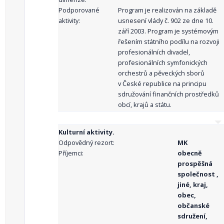
Podporované
Program je realizován na základě
aktivity:
usnesení vlády č. 902 ze dne 10.
září 2003. Program je systémovým
řešením státního podílu na rozvoji
profesionálních divadel,
profesionálních symfonických
orchestrů a pěveckých sborů
v České republice na principu
sdružování finančních prostředků
obcí, krajů a státu.
Kulturní aktivity.
Odpovědný rezort:
MK
Příjemci:
obecně
prospěšná
společnost ,
jiné, kraj,
obec,
občanské
sdružení,