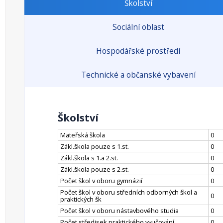
Školství
Sociální oblast
Hospodářské prostředí
Technické a občanské vybavení
Školství
Mateřská škola
0
Zákl.škola pouze s 1.st.
0
Zákl.škola s 1.a 2.st.
0
Zákl.škola pouze s 2.st.
0
Počet škol v oboru gymnázií
0
Počet škol v oboru středních odborných škol a
0
praktických šk
Počet škol v oboru nástavbového studia
0
Počet středisek praktického vyučování
0