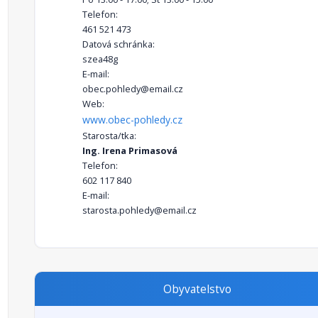
Telefon:
461 521 473
Datová schránka:
szea48g
E-mail:
obec.pohledy@email.cz
Web:
www.obec-pohledy.cz
Starosta/tka:
Ing. Irena Primasová
Telefon:
602 117 840
E-mail:
starosta.pohledy@email.cz
Obyvatelstvo