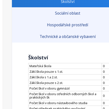
Školství
Sociální oblast
Hospodářské prostředí
Technické a občanské vybavení
Školství
Mateřská škola
0
Zákl.škola pouze s 1.st.
0
Zákl.škola s 1.a 2.st.
0
Zákl.škola pouze s 2.st.
0
Počet škol v oboru gymnázií
0
Počet škol v oboru středních odborných škol a
0
praktických šk
Počet škol v oboru nástavbového studia
0
Počet středisek praktického vyučování
0