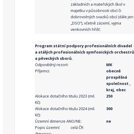
základních a mateřských škol v
majetku v působnosti obcí či
dobrovolných svazků obcí (dále jen
„DSO“), včetně zázemí, vyjma
venkovních hřišť.
Program státní podpory profesionálních divadel
a stálých profesionálních symfonických orchestrů
a pěveckých sborů.
Odpovědný rezort:
MK
Příjemci:
obecně
prospěšná
společnost ,
kraj, obec
Alokace dotačního titulu 2023 (mil.
250
Kč):
Alokace dotačního titulu 2024 (mil.
300
Kč):
Územní dimenze ANO/NE:
ne
Popis územní
celá ČR
dimenze: