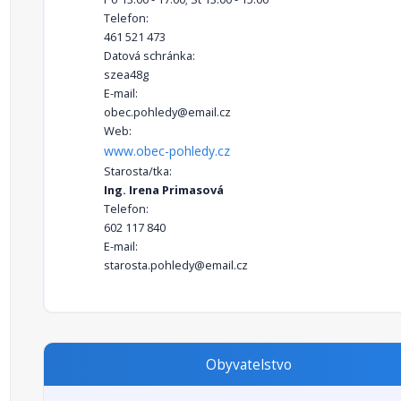
Telefon:
461 521 473
Datová schránka:
szea48g
E-mail:
obec.pohledy@email.cz
Web:
www.obec-pohledy.cz
Starosta/tka:
Ing. Irena Primasová
Telefon:
602 117 840
E-mail:
starosta.pohledy@email.cz
Obyvatelstvo