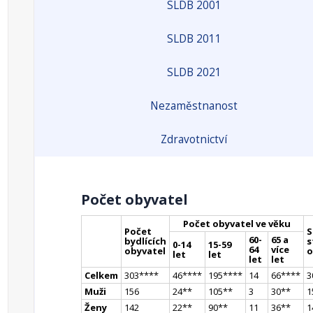
SLDB 2001
SLDB 2011
SLDB 2021
Nezaměstnanost
Zdravotnictví
Počet obyvatel
Počet obyvatel ve věku
Počet
S
60-
65 a
bydlících
s
0-14
15-59
64
více
obyvatel
o
let
let
let
let
Celkem
303
**
**
46
**
**
195
**
**
14
66
**
**
3
Muži
156
24
*
*
105
*
*
3
30
*
*
1
Ženy
142
22
*
*
90
*
*
11
36
*
*
1