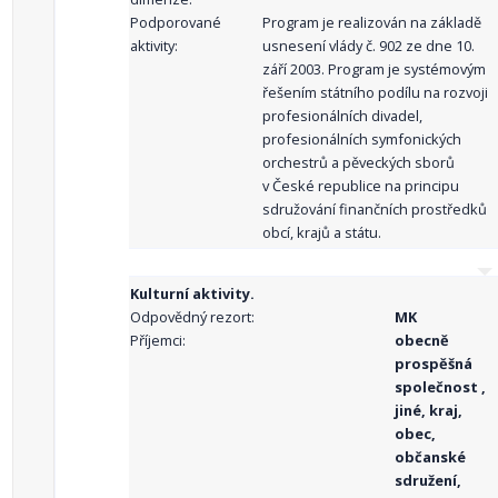
Podporované
Program je realizován na základě
aktivity:
usnesení vlády č. 902 ze dne 10.
září 2003. Program je systémovým
řešením státního podílu na rozvoji
profesionálních divadel,
profesionálních symfonických
orchestrů a pěveckých sborů
v České republice na principu
sdružování finančních prostředků
obcí, krajů a státu.
Kulturní aktivity.
Odpovědný rezort:
MK
Příjemci:
obecně
prospěšná
společnost ,
jiné, kraj,
obec,
občanské
sdružení,