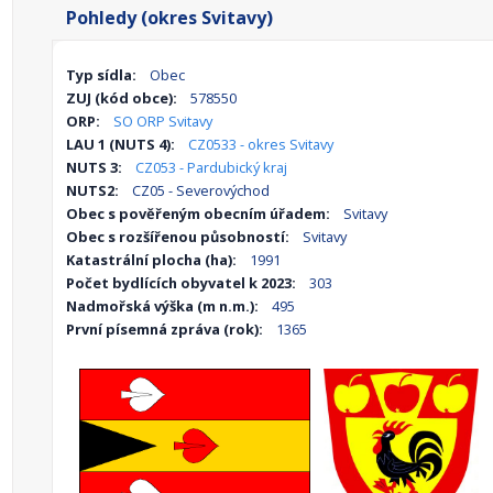
Pohledy (okres Svitavy)
Typ sídla:
Obec
ZUJ (kód obce):
578550
ORP:
SO ORP Svitavy
LAU 1 (NUTS 4):
CZ0533 - okres Svitavy
NUTS 3:
CZ053 - Pardubický kraj
NUTS2:
CZ05 - Severovýchod
Obec s pověřeným obecním úřadem:
Svitavy
Obec s rozšířenou působností:
Svitavy
Katastrální plocha (ha):
1991
Počet bydlících obyvatel k 2023:
303
Nadmořská výška (m n.m.):
495
První písemná zpráva (rok):
1365