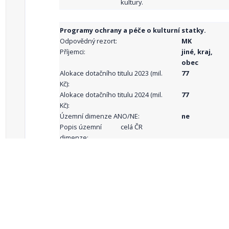
kultury.
Programy ochrany a péče o kulturní statky.
Odpovědný rezort:
MK
Příjemci:
jiné, kraj,
obec
Alokace dotačního titulu 2023 (mil.
77
Kč):
Alokace dotačního titulu 2024 (mil.
77
Kč):
Územní dimenze ANO/NE:
ne
Popis územní
celá ČR
dimenze:
Podporované
aktivity:
celkový počet záznamů: 68
1
2
3
4
5
…