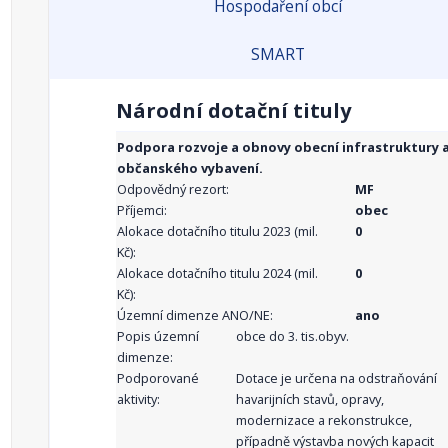
Hospodaření obcí
SMART
Národní dotační tituly
Podpora rozvoje a obnovy obecní infrastruktury 
občanského vybavení.
Odpovědný rezort:
MF
Příjemci:
obec
Alokace dotačního titulu 2023 (mil.
0
Kč):
Alokace dotačního titulu 2024 (mil.
0
Kč):
Územní dimenze ANO/NE:
ano
Popis územní
obce do 3. tis.obyv.
dimenze:
Podporované
Dotace je určena na odstraňování
aktivity:
havarijních stavů, opravy,
modernizace a rekonstrukce,
případně výstavba nových kapacit