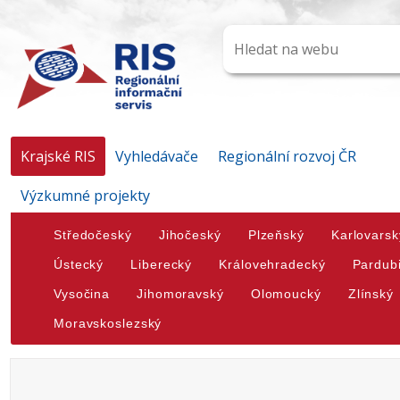
Krajské RIS
Vyhledávače
Regionální rozvoj ČR
Výzkumné projekty
Středočeský
Jihočeský
Plzeňský
Karlovarsk
Ústecký
Liberecký
Královehradecký
Pardub
Vysočina
Jihomoravský
Olomoucký
Zlínský
Moravskoslezský