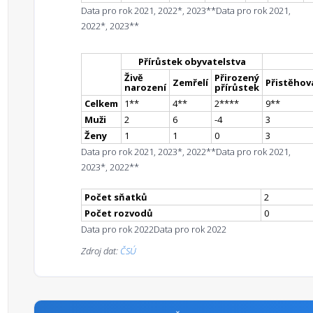
Data pro rok 2021, 2022*, 2023**
Data pro rok 2021,
2022*, 2023**
Přírůstek obyvatelstva
Živě
Přirozený
Zemřelí
Přistěhova
narození
přírůstek
Celkem
1
*
*
4
*
*
2
**
**
9
*
*
Muži
2
6
-4
3
Ženy
1
1
0
3
Data pro rok 2021, 2023*, 2022**
Data pro rok 2021,
2023*, 2022**
Počet sňatků
2
Počet rozvodů
0
Data pro rok 2022
Data pro rok 2022
Zdroj dat:
ČSÚ