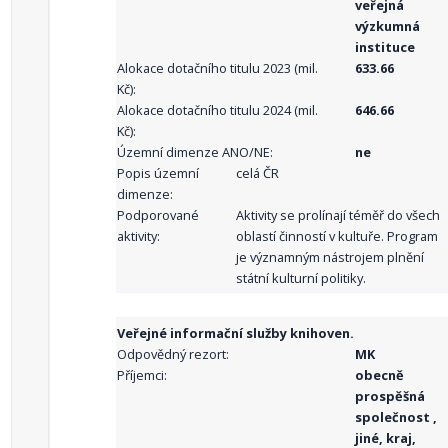
veřejná
výzkumná
instituce
Alokace dotačního titulu 2023 (mil.
633.66
Kč):
Alokace dotačního titulu 2024 (mil.
646.66
Kč):
Územní dimenze ANO/NE:
ne
Popis územní
celá ČR
dimenze:
Podporované
Aktivity se prolínají téměř do všech
aktivity:
oblastí činností v kultuře. Program
je významným nástrojem plnění
státní kulturní politiky.
Veřejné informační služby knihoven.
Odpovědný rezort:
MK
Příjemci:
obecně
prospěšná
společnost ,
jiné, kraj,