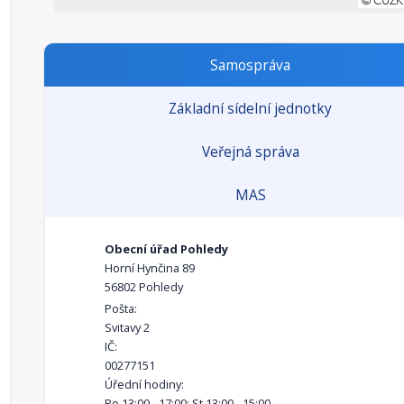
Samospráva
Základní sídelní jednotky
Veřejná správa
MAS
Obecní úřad Pohledy
Horní Hynčina 89
56802 Pohledy
Pošta:
Svitavy 2
IČ:
00277151
Úřední hodiny:
Po 13:00 - 17:00; St 13:00 - 15:00