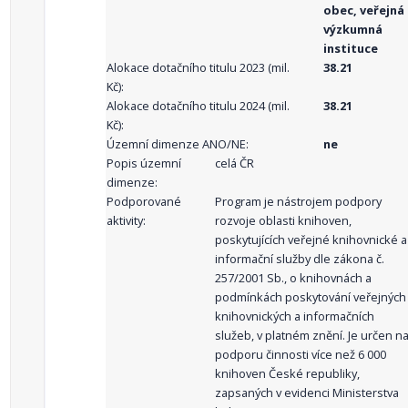
obec, veřejná
výzkumná
instituce
Alokace dotačního titulu 2023 (mil.
38.21
Kč):
Alokace dotačního titulu 2024 (mil.
38.21
Kč):
Územní dimenze ANO/NE:
ne
Popis územní
celá ČR
dimenze:
Podporované
Program je nástrojem podpory
aktivity:
rozvoje oblasti knihoven,
poskytujících veřejné knihovnické a
informační služby dle zákona č.
257/2001 Sb., o knihovnách a
podmínkách poskytování veřejných
knihovnických a informačních
služeb, v platném znění. Je určen n
podporu činnosti více než 6 000
knihoven České republiky,
zapsaných v evidenci Ministerstva