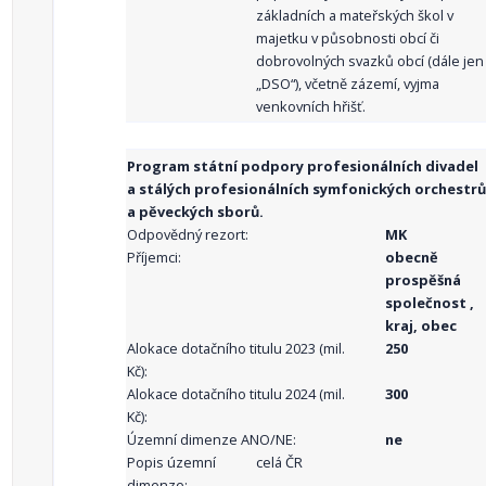
základních a mateřských škol v
majetku v působnosti obcí či
dobrovolných svazků obcí (dále jen
„DSO“), včetně zázemí, vyjma
venkovních hřišť.
Program státní podpory profesionálních divadel
a stálých profesionálních symfonických orchestrů
a pěveckých sborů.
Odpovědný rezort:
MK
Příjemci:
obecně
prospěšná
společnost ,
kraj, obec
Alokace dotačního titulu 2023 (mil.
250
Kč):
Alokace dotačního titulu 2024 (mil.
300
Kč):
Územní dimenze ANO/NE:
ne
Popis územní
celá ČR
dimenze: