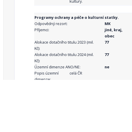
kultury.
Programy ochrany a péče o kulturní statky.
Odpovědný rezort:
MK
Příjemci:
jiné, kraj,
obec
Alokace dotačního titulu 2023 (mil.
77
Kč):
Alokace dotačního titulu 2024 (mil.
77
Kč):
Územní dimenze ANO/NE:
ne
Popis územní
celá ČR
dimenze:
Podporované
aktivity:
celkový počet záznamů: 68
1
2
3
4
5
…