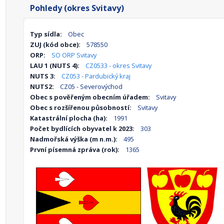
Pohledy (okres Svitavy)
Typ sídla:
Obec
ZUJ (kód obce):
578550
ORP:
SO ORP Svitavy
LAU 1 (NUTS 4):
CZ0533 - okres Svitavy
NUTS 3:
CZ053 - Pardubický kraj
NUTS2:
CZ05 - Severovýchod
Obec s pověřeným obecním úřadem:
Svitavy
Obec s rozšířenou působností:
Svitavy
Katastrální plocha (ha):
1991
Počet bydlících obyvatel k 2023:
303
Nadmořská výška (m n.m.):
495
První písemná zpráva (rok):
1365