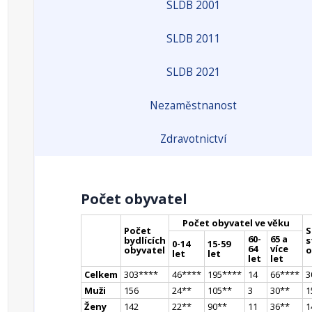
SLDB 2001
SLDB 2011
SLDB 2021
Nezaměstnanost
Zdravotnictví
Počet obyvatel
Počet obyvatel ve věku
Počet
S
60-
65 a
bydlících
s
0-14
15-59
64
více
obyvatel
o
let
let
let
let
Celkem
303
**
**
46
**
**
195
**
**
14
66
**
**
3
Muži
156
24
*
*
105
*
*
3
30
*
*
1
Ženy
142
22
*
*
90
*
*
11
36
*
*
1