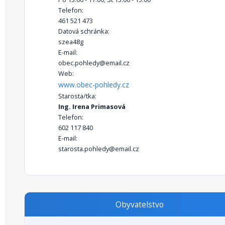
Telefon:
461 521 473
Datová schránka:
szea48g
E-mail:
obec.pohledy@email.cz
Web:
www.obec-pohledy.cz
Starosta/tka:
Ing. Irena Primasová
Telefon:
602 117 840
E-mail:
starosta.pohledy@email.cz
Obyvatelstvo