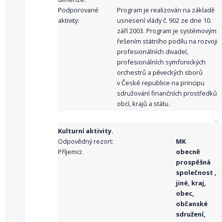
Podporované
Program je realizován na základě
aktivity:
usnesení vlády č. 902 ze dne 10.
září 2003. Program je systémovým
řešením státního podílu na rozvoji
profesionálních divadel,
profesionálních symfonických
orchestrů a pěveckých sborů
v České republice na principu
sdružování finančních prostředků
obcí, krajů a státu.
Kulturní aktivity.
Odpovědný rezort:
MK
Příjemci:
obecně
prospěšná
společnost ,
jiné, kraj,
obec,
občanské
sdružení,