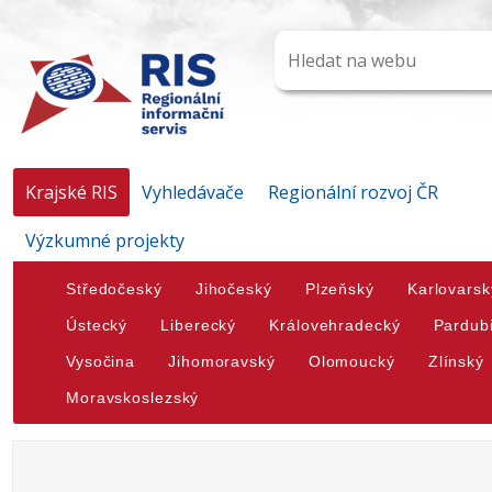
Krajské RIS
Vyhledávače
Regionální rozvoj ČR
Výzkumné projekty
Středočeský
Jihočeský
Plzeňský
Karlovarsk
Ústecký
Liberecký
Královehradecký
Pardub
Vysočina
Jihomoravský
Olomoucký
Zlínský
Moravskoslezský