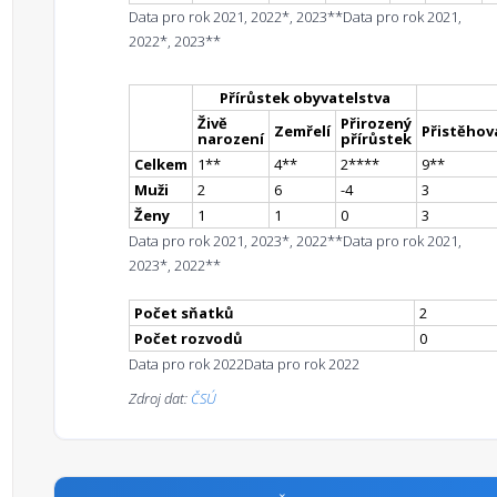
Data pro rok 2021, 2022*, 2023**
Data pro rok 2021,
2022*, 2023**
Přírůstek obyvatelstva
Živě
Přirozený
Zemřelí
Přistěhova
narození
přírůstek
Celkem
1
*
*
4
*
*
2
**
**
9
*
*
Muži
2
6
-4
3
Ženy
1
1
0
3
Data pro rok 2021, 2023*, 2022**
Data pro rok 2021,
2023*, 2022**
Počet sňatků
2
Počet rozvodů
0
Data pro rok 2022
Data pro rok 2022
Zdroj dat:
ČSÚ