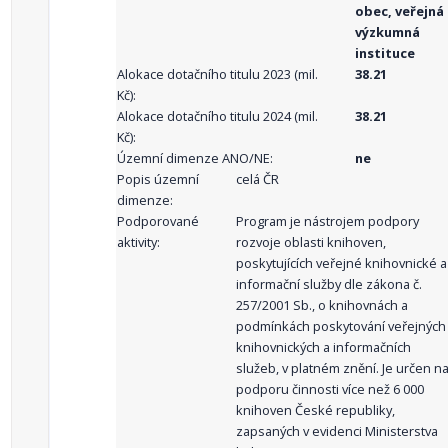
obec, veřejná
výzkumná
instituce
Alokace dotačního titulu 2023 (mil.
38.21
Kč):
Alokace dotačního titulu 2024 (mil.
38.21
Kč):
Územní dimenze ANO/NE:
ne
Popis územní
celá ČR
dimenze:
Podporované
Program je nástrojem podpory
aktivity:
rozvoje oblasti knihoven,
poskytujících veřejné knihovnické a
informační služby dle zákona č.
257/2001 Sb., o knihovnách a
podmínkách poskytování veřejných
knihovnických a informačních
služeb, v platném znění. Je určen n
podporu činnosti více než 6 000
knihoven České republiky,
zapsaných v evidenci Ministerstva