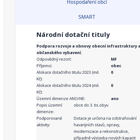
Hospodaření obcí
SMART
Národní dotační tituly
Podpora rozvoje a obnovy obecní infrastruktury 
občanského vybavení.
Odpovědný rezort:
MF
Příjemci:
obec
Alokace dotačního titulu 2023 (mil.
0
Kč):
Alokace dotačního titulu 2024 (mil.
0
Kč):
Územní dimenze ANO/NE:
ano
Popis územní
obce do 3. tis.obyv.
dimenze:
Podporované
Dotace je určena na odstraňování
aktivity:
havarijních stavů, opravy,
modernizace a rekonstrukce,
případně výstavba nových kapacit