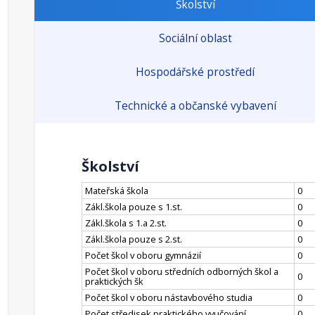
Školství
Sociální oblast
Hospodářské prostředí
Technické a občanské vybavení
Školství
Mateřská škola
0
Zákl.škola pouze s 1.st.
0
Zákl.škola s 1.a 2.st.
0
Zákl.škola pouze s 2.st.
0
Počet škol v oboru gymnázií
0
Počet škol v oboru středních odborných škol a
0
praktických šk
Počet škol v oboru nástavbového studia
0
Počet středisek praktického vyučování
0