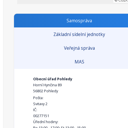
Samospráva
Základní sídelní jednotky
Veřejná správa
MAS
Obecní úřad Pohledy
Horní Hynčina 89
56802 Pohledy
Pošta:
Svitavy 2
IČ:
00277151
Úřední hodiny:
Po 13:00 - 17:00; St 13:00 - 15:00