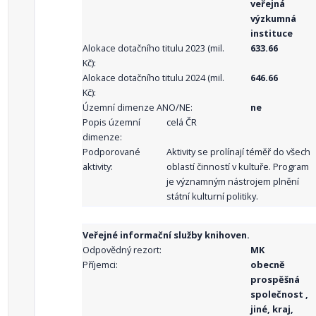
veřejná
výzkumná
instituce
Alokace dotačního titulu 2023 (mil.
633.66
Kč):
Alokace dotačního titulu 2024 (mil.
646.66
Kč):
Územní dimenze ANO/NE:
ne
Popis územní
celá ČR
dimenze:
Podporované
Aktivity se prolínají téměř do všech
aktivity:
oblastí činností v kultuře. Program
je významným nástrojem plnění
státní kulturní politiky.
Veřejné informační služby knihoven.
Odpovědný rezort:
MK
Příjemci:
obecně
prospěšná
společnost ,
jiné, kraj,