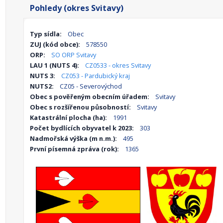
Pohledy (okres Svitavy)
Typ sídla:
Obec
ZUJ (kód obce):
578550
ORP:
SO ORP Svitavy
LAU 1 (NUTS 4):
CZ0533 - okres Svitavy
NUTS 3:
CZ053 - Pardubický kraj
NUTS2:
CZ05 - Severovýchod
Obec s pověřeným obecním úřadem:
Svitavy
Obec s rozšířenou působností:
Svitavy
Katastrální plocha (ha):
1991
Počet bydlících obyvatel k 2023:
303
Nadmořská výška (m n.m.):
495
První písemná zpráva (rok):
1365