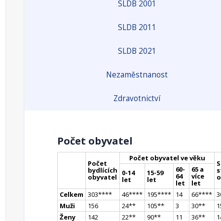
SLDB 2001
SLDB 2011
SLDB 2021
Nezaměstnanost
Zdravotnictví
Počet obyvatel
Počet obyvatel ve věku
Počet
S
60-
65 a
bydlících
s
0-14
15-59
64
více
obyvatel
o
let
let
let
let
Celkem
303
**
**
46
**
**
195
**
**
14
66
**
**
3
Muži
156
24
*
*
105
*
*
3
30
*
*
1
Ženy
142
22
*
*
90
*
*
11
36
*
*
1