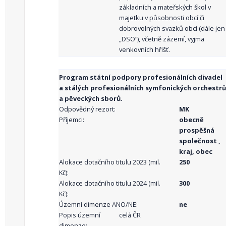
základních a mateřských škol v
majetku v působnosti obcí či
dobrovolných svazků obcí (dále jen
„DSO“), včetně zázemí, vyjma
venkovních hřišť.
Program státní podpory profesionálních divadel
a stálých profesionálních symfonických orchestrů
a pěveckých sborů.
Odpovědný rezort:
MK
Příjemci:
obecně
prospěšná
společnost ,
kraj, obec
Alokace dotačního titulu 2023 (mil.
250
Kč):
Alokace dotačního titulu 2024 (mil.
300
Kč):
Územní dimenze ANO/NE:
ne
Popis územní
celá ČR
dimenze: