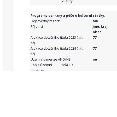
kultury.
Programy ochrany a péče o kulturní statky.
Odpovědný rezort:
MK
Příjemci:
jiné, kraj,
obec
Alokace dotačního titulu 2023 (mil.
77
Kč):
Alokace dotačního titulu 2024 (mil.
77
Kč):
Územní dimenze ANO/NE:
ne
Popis územní
celá ČR
dimenze:
Podporované
aktivity:
celkový počet záznamů: 68
1
2
3
4
5
…