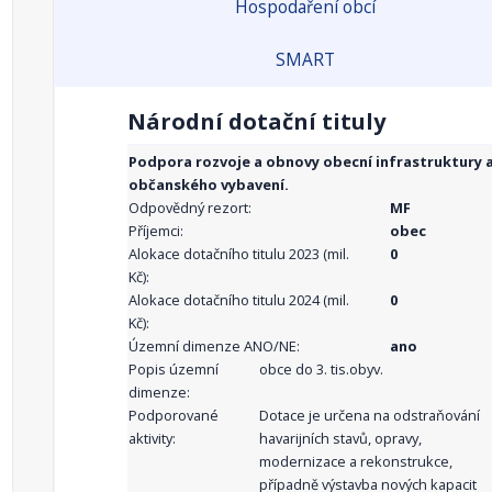
Hospodaření obcí
SMART
Národní dotační tituly
Podpora rozvoje a obnovy obecní infrastruktury 
občanského vybavení.
Odpovědný rezort:
MF
Příjemci:
obec
Alokace dotačního titulu 2023 (mil.
0
Kč):
Alokace dotačního titulu 2024 (mil.
0
Kč):
Územní dimenze ANO/NE:
ano
Popis územní
obce do 3. tis.obyv.
dimenze:
Podporované
Dotace je určena na odstraňování
aktivity:
havarijních stavů, opravy,
modernizace a rekonstrukce,
případně výstavba nových kapacit