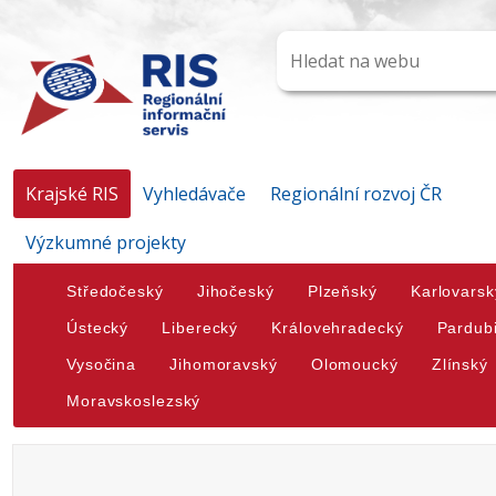
Krajské RIS
Vyhledávače
Regionální rozvoj ČR
Výzkumné projekty
Středočeský
Jihočeský
Plzeňský
Karlovarsk
Ústecký
Liberecký
Královehradecký
Pardub
Vysočina
Jihomoravský
Olomoucký
Zlínský
Moravskoslezský