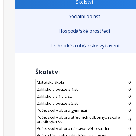
Školství
Sociální oblast
Hospodářské prostředí
Technické a občanské vybavení
Školství
Mateřská škola
0
Zákl.škola pouze s 1.st.
0
Zákl.škola s 1.a 2.st.
0
Zákl.škola pouze s 2.st.
0
Počet škol v oboru gymnázií
0
Počet škol v oboru středních odborných škol a
0
praktických šk
Počet škol v oboru nástavbového studia
0
Počet středisek praktického vyučování
0