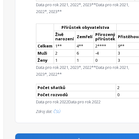
Data pro rok 2021, 2022*, 2023**
Data pro rok 2021,
2022*, 2023**
Přírůstek obyvatelstva
Živě
Přirozený
Zemřelí
Přistěhova
narození
přírůstek
Celkem
1
*
*
4
*
*
2
**
**
9
*
*
Muži
2
6
-4
3
Ženy
1
1
0
3
Data pro rok 2021, 2023*, 2022**
Data pro rok 2021,
2023*, 2022**
Počet sňatků
2
Počet rozvodů
0
Data pro rok 2022
Data pro rok 2022
Zdroj dat:
ČSÚ