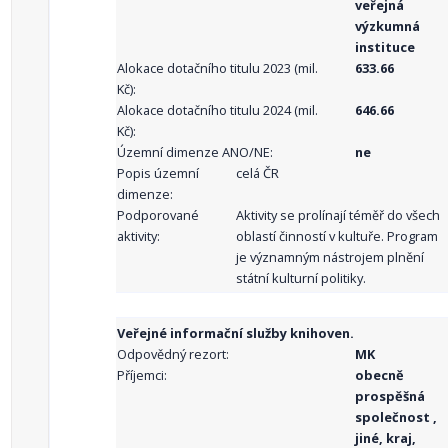
veřejná
výzkumná
instituce
Alokace dotačního titulu 2023 (mil.
633.66
Kč):
Alokace dotačního titulu 2024 (mil.
646.66
Kč):
Územní dimenze ANO/NE:
ne
Popis územní
celá ČR
dimenze:
Podporované
Aktivity se prolínají téměř do všech
aktivity:
oblastí činností v kultuře. Program
je významným nástrojem plnění
státní kulturní politiky.
Veřejné informační služby knihoven.
Odpovědný rezort:
MK
Příjemci:
obecně
prospěšná
společnost ,
jiné, kraj,