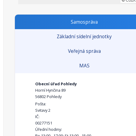
Samospráva
Základní sídelní jednotky
Veřejná správa
MAS
Obecní úřad Pohledy
Horní Hynčina 89
56802 Pohledy
Pošta:
Svitavy 2
IČ:
00277151
Úřední hodiny:
Po 13:00 - 17:00; St 13:00 - 15:00