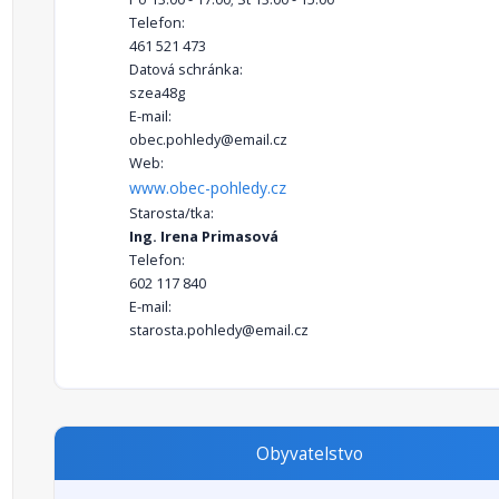
Telefon:
461 521 473
Datová schránka:
szea48g
E-mail:
obec.pohledy@email.cz
Web:
www.obec-pohledy.cz
Starosta/tka:
Ing. Irena Primasová
Telefon:
602 117 840
E-mail:
starosta.pohledy@email.cz
Obyvatelstvo