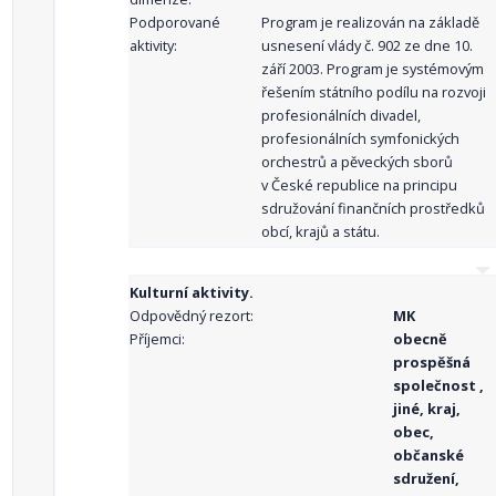
Podporované
Program je realizován na základě
aktivity:
usnesení vlády č. 902 ze dne 10.
září 2003. Program je systémovým
řešením státního podílu na rozvoji
profesionálních divadel,
profesionálních symfonických
orchestrů a pěveckých sborů
v České republice na principu
sdružování finančních prostředků
obcí, krajů a státu.
Kulturní aktivity.
Odpovědný rezort:
MK
Příjemci:
obecně
prospěšná
společnost ,
jiné, kraj,
obec,
občanské
sdružení,