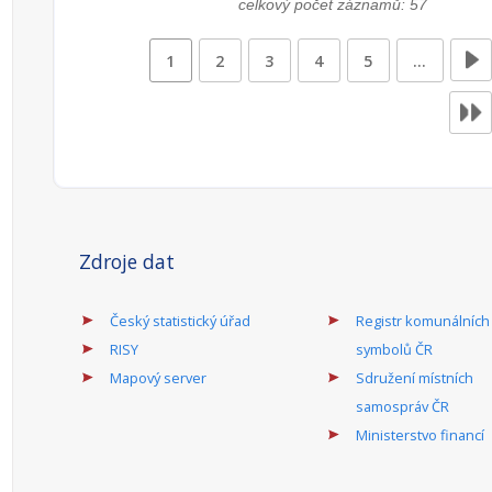
celkový počet záznamů: 57
1
2
3
4
5
…
Zdroje dat
Český statistický úřad
Registr komunálních
RISY
symbolů ČR
Mapový server
Sdružení místních
samospráv ČR
Ministerstvo financí