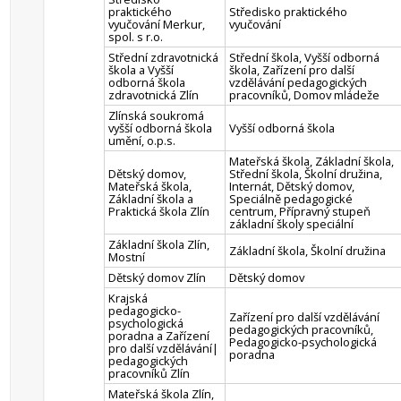
praktického
Středisko praktického
vyučování Merkur,
vyučování
spol. s r.o.
Střední zdravotnická
Střední škola, Vyšší odborná
škola a Vyšší
škola, Zařízení pro další
odborná škola
vzdělávání pedagogických
zdravotnická Zlín
pracovníků, Domov mládeže
Zlínská soukromá
vyšší odborná škola
Vyšší odborná škola
umění, o.p.s.
Mateřská škola, Základní škola,
Dětský domov,
Střední škola, Školní družina,
Mateřská škola,
Internát, Dětský domov,
Základní škola a
Speciálně pedagogické
Praktická škola Zlín
centrum, Přípravný stupeň
základní školy speciální
Základní škola Zlín,
Základní škola, Školní družina
Mostní
Dětský domov Zlín
Dětský domov
Krajská
pedagogicko-
Zařízení pro další vzdělávání
psychologická
pedagogických pracovníků,
poradna a Zařízení
Pedagogicko-psychologická
pro další vzdělávání|
poradna
pedagogických
pracovníků Zlín
Mateřská škola Zlín,