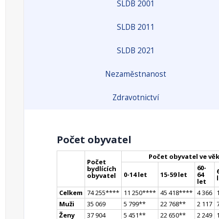
SLDB 2001
SLDB 2011
SLDB 2021
Nezaměstnanost
Zdravotnictví
Počet obyvatel
Počet obyvatel ve vě
Počet
60-
bydlících
0-14 let
15-59 let
64
obyvatel
let
Celkem
74 255
**
**
11 250
**
**
45 418
**
**
4 366
Muži
35 069
5 799
*
*
22 768
*
*
2 117
Ženy
37 904
5 451
*
*
22 650
*
*
2 249