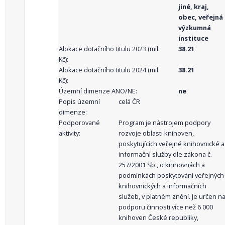
jiné, kraj,
obec, veřejná
výzkumná
instituce
Alokace dotačního titulu 2023 (mil.
38.21
Kč):
Alokace dotačního titulu 2024 (mil.
38.21
Kč):
Územní dimenze ANO/NE:
ne
Popis územní
celá ČR
dimenze:
Podporované
Program je nástrojem podpory
aktivity:
rozvoje oblasti knihoven,
poskytujících veřejné knihovnické a
informační služby dle zákona č.
257/2001 Sb., o knihovnách a
podmínkách poskytování veřejných
knihovnických a informačních
služeb, v platném znění. Je určen n
podporu činnosti více než 6 000
knihoven České republiky,