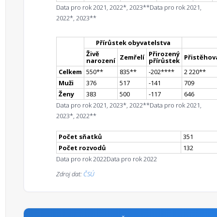
Data pro rok 2021, 2022*, 2023**
Data pro rok 2021,
2022*, 2023**
Přírůstek obyvatelstva
Živě
Přirozený
Zemřelí
Přistěhova
narození
přírůstek
Celkem
550
*
*
835
*
*
-202
**
**
2 220
*
*
Muži
376
517
-141
709
Ženy
383
500
-117
646
Data pro rok 2021, 2023*, 2022**
Data pro rok 2021,
2023*, 2022**
Počet sňatků
351
Počet rozvodů
132
Data pro rok 2022
Data pro rok 2022
Zdroj dat:
ČSÚ