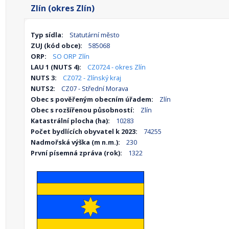
Zlín (okres Zlín)
Typ sídla:
Statutární město
ZUJ (kód obce):
585068
ORP:
SO ORP Zlín
LAU 1 (NUTS 4):
CZ0724 - okres Zlín
NUTS 3:
CZ072 - Zlínský kraj
NUTS2:
CZ07 - Střední Morava
Obec s pověřeným obecním úřadem:
Zlín
Obec s rozšířenou působností:
Zlín
Katastrální plocha (ha):
10283
Počet bydlících obyvatel k 2023:
74255
Nadmořská výška (m n.m.):
230
První písemná zpráva (rok):
1322