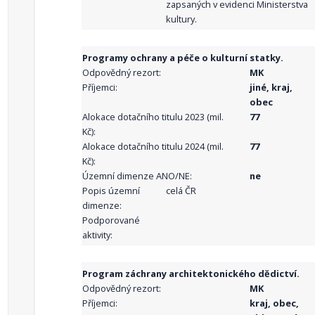
zapsaných v evidenci Ministerstva
kultury.
Programy ochrany a péče o kulturní statky.
Odpovědný rezort:
MK
Příjemci:
jiné, kraj,
obec
Alokace dotačního titulu 2023 (mil.
77
Kč):
Alokace dotačního titulu 2024 (mil.
77
Kč):
Územní dimenze ANO/NE:
ne
Popis územní
celá ČR
dimenze:
Podporované
aktivity:
Program záchrany architektonického dědictví.
Odpovědný rezort:
MK
Příjemci:
kraj, obec,