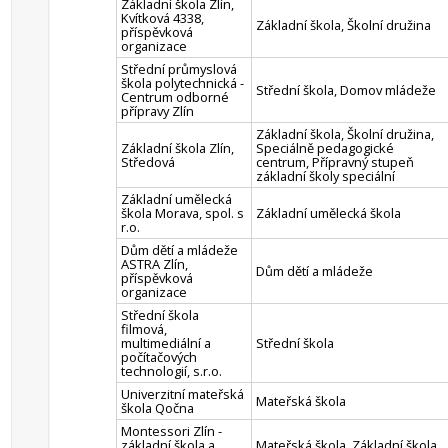
Základní škola Zlín,
Kvítková 4338,
Základní škola, Školní družina
příspěvková
organizace
Střední průmyslová
škola polytechnická -
Střední škola, Domov mládeže
Centrum odborné
přípravy Zlín
Základní škola, Školní družina,
Základní škola Zlín,
Speciálně pedagogické
Středová
centrum, Přípravný stupeň
základní školy speciální
Základní umělecká
škola Morava, spol. s
Základní umělecká škola
r.o.
Dům dětí a mládeže
ASTRA Zlín,
Dům dětí a mládeže
příspěvková
organizace
Střední škola
filmová,
multimediální a
Střední škola
počítačových
technologií, s.r.o.
Univerzitní mateřská
Mateřská škola
škola Qočna
Montessori Zlín -
základní škola a
Mateřská škola, Základní škola,