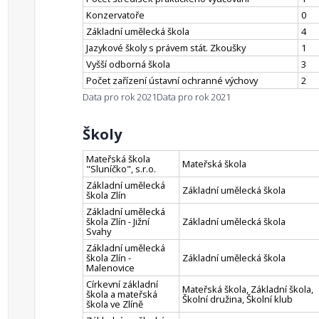
Konzervatoře
0
Základní umělecká škola
4
Jazykové školy s právem stát. Zkoušky
1
Vyšší odborná škola
3
Počet zařízení ústavní ochranné výchovy
2
Data pro rok 2021
Data pro rok 2021
Školy
Mateřská škola
Mateřská škola
"Sluníčko", s.r.o.
Základní umělecká
Základní umělecká škola
škola Zlín
Základní umělecká
škola Zlín - Jižní
Základní umělecká škola
Svahy
Základní umělecká
škola Zlín -
Základní umělecká škola
Malenovice
Církevní základní
Mateřská škola, Základní škola,
škola a mateřská
Školní družina, Školní klub
škola ve Zlíně