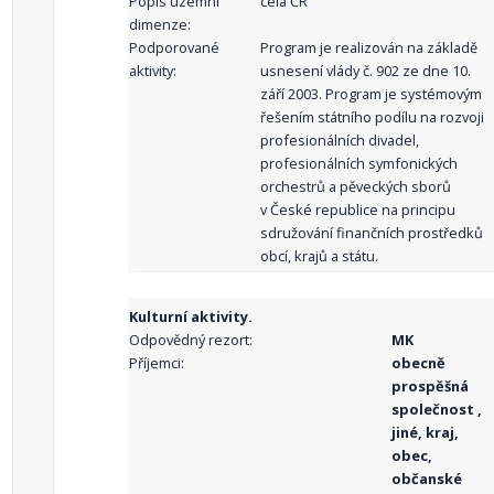
Popis územní
celá ČR
dimenze:
Podporované
Program je realizován na základě
aktivity:
usnesení vlády č. 902 ze dne 10.
září 2003. Program je systémovým
řešením státního podílu na rozvoji
profesionálních divadel,
profesionálních symfonických
orchestrů a pěveckých sborů
v České republice na principu
sdružování finančních prostředků
obcí, krajů a státu.
Kulturní aktivity.
Odpovědný rezort:
MK
Příjemci:
obecně
prospěšná
společnost ,
jiné, kraj,
obec,
občanské