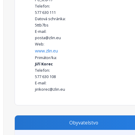
Telefon:
577 630 111
Datová schránka:
5ttb7bs
E-mail:
posta@zlin.eu
Web:
www.zlin.eu
Primátor/ka:
Jiří Korec
Telefon:
577 630 108
E-mail:
jirikorec@zlin.eu
Obyvatelstvo