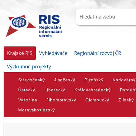
Krajské RIS
Vyhledávače
Regionální rozvoj ČR
Výzkumné projekty
Středočeský
Jihočeský
Plzeňský
Karlovarsk
Ústecký
Liberecký
Královehradecký
Pardub
Vysočina
Jihomoravský
Olomoucký
Zlínský
Moravskoslezský