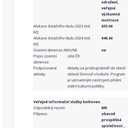
sdružení,
veřejná
výzkumná
instituce
Alokace dotačního titulu 2023 (mil.
633.66
Kč):
Alokace dotačního titulu 2024 (mil.
646.66
Kč):
Územní dimenze ANO/NE:
ne
Popis územní
celá ČR
dimenze:
Podporované
Aktivity se prolínají téměř do všech
aktivity:
oblastí činností v kultuře. Program
je významným nástrojem plnění
státní kulturní politiky.
Veřejné informační služby knihoven.
Odpovědný rezort:
MK
Příjemci:
obecně
prospěšná
společnost ,