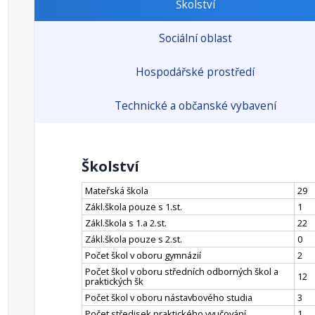
Školství
Sociální oblast
Hospodářské prostředí
Technické a občanské vybavení
Školství
Mateřská škola
29
Zákl.škola pouze s 1.st.
1
Zákl.škola s 1.a 2.st.
22
Zákl.škola pouze s 2.st.
0
Počet škol v oboru gymnázií
2
Počet škol v oboru středních odborných škol a
12
praktických šk
Počet škol v oboru nástavbového studia
3
Počet středisek praktického vyučování
1