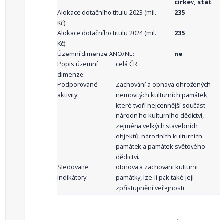
církev, stát
Alokace dotačního titulu 2023 (mil.
235
Kč):
Alokace dotačního titulu 2024 (mil.
235
Kč):
Územní dimenze ANO/NE:
ne
Popis územní
celá ČR
dimenze:
Podporované
Zachování a obnova ohrožených
aktivity:
nemovitých kulturních památek,
které tvoří nejcennější součást
národního kulturního dědictví,
zejména velkých stavebních
objektů, národních kulturních
památek a památek světového
dědictví.
Sledované
obnova a zachování kulturní
indikátory:
památky, lze-li pak také její
zpřístupnění veřejnosti