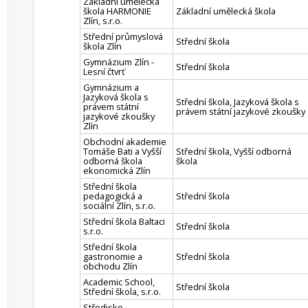
Základní umělecká
škola HARMONIE
Základní umělecká škola
Zlín, s.r.o.
Střední průmyslová
Střední škola
škola Zlín
Gymnázium Zlín -
Střední škola
Lesní čtvrť
Gymnázium a
Jazyková škola s
Střední škola, Jazyková škola s
právem státní
právem státní jazykové zkoušky
jazykové zkoušky
Zlín
Obchodní akademie
Tomáše Bati a Vyšší
Střední škola, Vyšší odborná
odborná škola
škola
ekonomická Zlín
Střední škola
pedagogická a
Střední škola
sociální Zlín, s.r.o.
Střední škola Baltaci
Střední škola
s.r.o.
Střední škola
gastronomie a
Střední škola
obchodu Zlín
Academic School,
Střední škola
Střední škola, s.r.o.
Středisko