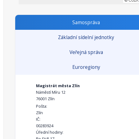
Samospráva
Základní sídelní jednotky
Veřejná správa
Euroregiony
Magistrát města Zlín
Náměstí Míru 12
76001 Zlín
Pošta:
Zlín
IČ:
00283924
Úřední hodiny:
Po,St:8-17