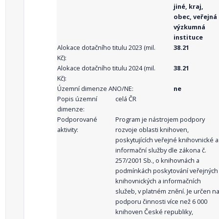
jiné, kraj,
obec, veřejná
výzkumná
instituce
Alokace dotačního titulu 2023 (mil.
38.21
Kč):
Alokace dotačního titulu 2024 (mil.
38.21
Kč):
Územní dimenze ANO/NE:
ne
Popis územní
celá ČR
dimenze:
Podporované
Program je nástrojem podpory
aktivity:
rozvoje oblasti knihoven,
poskytujících veřejné knihovnické a
informační služby dle zákona č.
257/2001 Sb., o knihovnách a
podmínkách poskytování veřejných
knihovnických a informačních
služeb, v platném znění. Je určen n
podporu činnosti více než 6 000
knihoven České republiky,