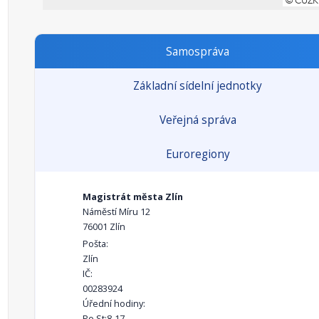
Samospráva
Základní sídelní jednotky
Veřejná správa
Euroregiony
Magistrát města Zlín
Náměstí Míru 12
76001 Zlín
Pošta:
Zlín
IČ:
00283924
Úřední hodiny:
Po,St:8-17