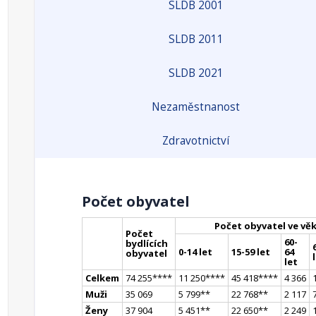
SLDB 2001
SLDB 2011
SLDB 2021
Nezaměstnanost
Zdravotnictví
Počet obyvatel
Počet obyvatel ve vě
Počet
60-
bydlících
0-14 let
15-59 let
64
obyvatel
let
Celkem
74 255
**
**
11 250
**
**
45 418
**
**
4 366
Muži
35 069
5 799
*
*
22 768
*
*
2 117
Ženy
37 904
5 451
*
*
22 650
*
*
2 249