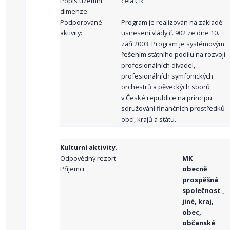
Popis územní
celá ČR
dimenze:
Podporované
Program je realizován na základě
aktivity:
usnesení vlády č. 902 ze dne 10.
září 2003. Program je systémovým
řešením státního podílu na rozvoji
profesionálních divadel,
profesionálních symfonických
orchestrů a pěveckých sborů
v České republice na principu
sdružování finančních prostředků
obcí, krajů a státu.
Kulturní aktivity.
Odpovědný rezort:
MK
Příjemci:
obecně
prospěšná
společnost ,
jiné, kraj,
obec,
občanské