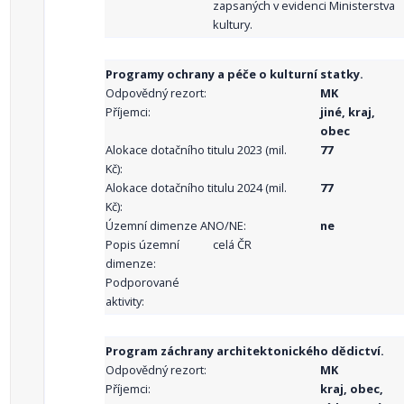
zapsaných v evidenci Ministerstva
kultury.
Programy ochrany a péče o kulturní statky.
Odpovědný rezort:
MK
Příjemci:
jiné, kraj,
obec
Alokace dotačního titulu 2023 (mil.
77
Kč):
Alokace dotačního titulu 2024 (mil.
77
Kč):
Územní dimenze ANO/NE:
ne
Popis územní
celá ČR
dimenze:
Podporované
aktivity:
Program záchrany architektonického dědictví.
Odpovědný rezort:
MK
Příjemci:
kraj, obec,