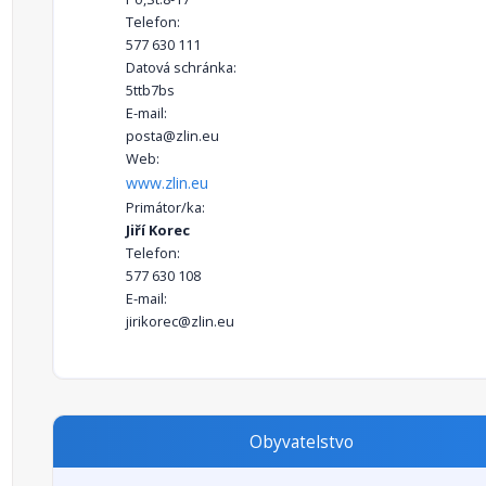
Telefon:
577 630 111
Datová schránka:
5ttb7bs
E-mail:
posta@zlin.eu
Web:
www.zlin.eu
Primátor/ka:
Jiří Korec
Telefon:
577 630 108
E-mail:
jirikorec@zlin.eu
Obyvatelstvo