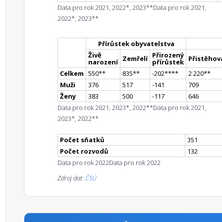
Data pro rok 2021, 2022*, 2023**
Data pro rok 2021,
2022*, 2023**
Přírůstek obyvatelstva
Živě
Přirozený
Zemřelí
Přistěhova
narození
přírůstek
Celkem
550
*
*
835
*
*
-202
**
**
2 220
*
*
Muži
376
517
-141
709
Ženy
383
500
-117
646
Data pro rok 2021, 2023*, 2022**
Data pro rok 2021,
2023*, 2022**
Počet sňatků
351
Počet rozvodů
132
Data pro rok 2022
Data pro rok 2022
Zdroj dat:
ČSÚ