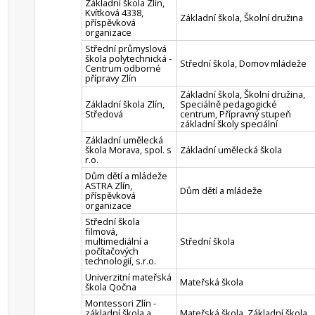
Základní škola Zlín,
Kvítková 4338,
Základní škola, Školní družina
příspěvková
organizace
Střední průmyslová
škola polytechnická -
Střední škola, Domov mládeže
Centrum odborné
přípravy Zlín
Základní škola, Školní družina,
Základní škola Zlín,
Speciálně pedagogické
Středová
centrum, Přípravný stupeň
základní školy speciální
Základní umělecká
škola Morava, spol. s
Základní umělecká škola
r.o.
Dům dětí a mládeže
ASTRA Zlín,
Dům dětí a mládeže
příspěvková
organizace
Střední škola
filmová,
multimediální a
Střední škola
počítačových
technologií, s.r.o.
Univerzitní mateřská
Mateřská škola
škola Qočna
Montessori Zlín -
základní škola a
Mateřská škola, Základní škola,