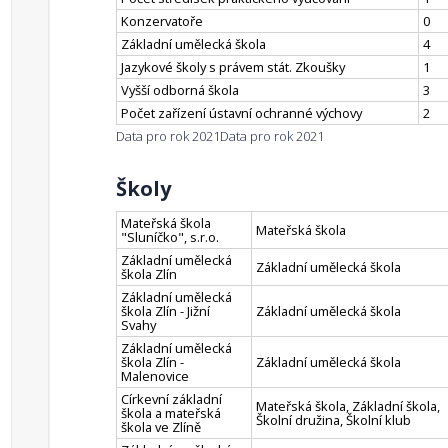
Konzervatoře
0
Základní umělecká škola
4
Jazykové školy s právem stát. Zkoušky
1
Vyšší odborná škola
3
Počet zařízení ústavní ochranné výchovy
2
Data pro rok 2021
Data pro rok 2021
Školy
Mateřská škola
Mateřská škola
"Sluníčko", s.r.o.
Základní umělecká
Základní umělecká škola
škola Zlín
Základní umělecká
škola Zlín - Jižní
Základní umělecká škola
Svahy
Základní umělecká
škola Zlín -
Základní umělecká škola
Malenovice
Církevní základní
Mateřská škola, Základní škola,
škola a mateřská
Školní družina, Školní klub
škola ve Zlíně