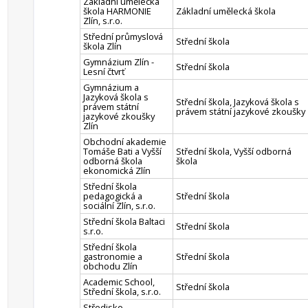
Základní umělecká
škola HARMONIE
Základní umělecká škola
Zlín, s.r.o.
Střední průmyslová
Střední škola
škola Zlín
Gymnázium Zlín -
Střední škola
Lesní čtvrť
Gymnázium a
Jazyková škola s
Střední škola, Jazyková škola s
právem státní
právem státní jazykové zkoušky
jazykové zkoušky
Zlín
Obchodní akademie
Tomáše Bati a Vyšší
Střední škola, Vyšší odborná
odborná škola
škola
ekonomická Zlín
Střední škola
pedagogická a
Střední škola
sociální Zlín, s.r.o.
Střední škola Baltaci
Střední škola
s.r.o.
Střední škola
gastronomie a
Střední škola
obchodu Zlín
Academic School,
Střední škola
Střední škola, s.r.o.
Středisko