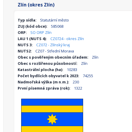
Zlín (okres Zlín)
Typ sídla:
Statutární město
ZUJ (kód obce):
585068
ORP:
SO ORP Zlín
LAU 1 (NUTS 4):
CZ0724 - okres Zlín
NUTS 3:
CZ072 - Zlínský kraj
NUTS2:
CZ07 - Střední Morava
Obec s pověřeným obecním úřadem:
Zlín
Obec s rozšířenou působností:
Zlín
Katastrální plocha (ha):
10283
Počet bydlících obyvatel k 2023:
74255
Nadmořská výška (m n.m.):
230
První písemná zpráva (rok):
1322