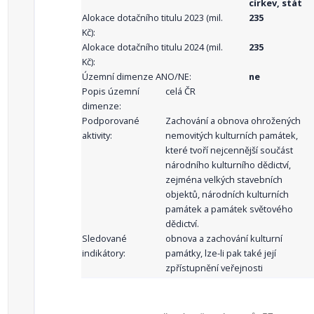
církev, stát
Alokace dotačního titulu 2023 (mil.
235
Kč):
Alokace dotačního titulu 2024 (mil.
235
Kč):
Územní dimenze ANO/NE:
ne
Popis územní
celá ČR
dimenze:
Podporované
Zachování a obnova ohrožených
aktivity:
nemovitých kulturních památek,
které tvoří nejcennější součást
národního kulturního dědictví,
zejména velkých stavebních
objektů, národních kulturních
památek a památek světového
dědictví.
Sledované
obnova a zachování kulturní
indikátory:
památky, lze-li pak také její
zpřístupnění veřejnosti