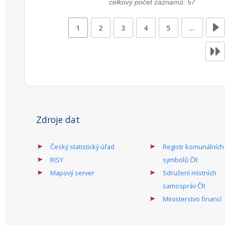
celkový počet záznamů: 57
1
2
3
4
5
…
Zdroje dat
Český statistický úřad
Registr komunálních
RISY
symbolů ČR
Mapový server
Sdružení místních
samospráv ČR
Ministerstvo financí