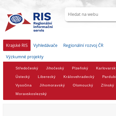
Krajské RIS
Vyhledávače
Regionální rozvoj ČR
Výzkumné projekty
Středočeský
Jihočeský
Plzeňský
Karlovarsk
Ústecký
Liberecký
Královehradecký
Pardub
Vysočina
Jihomoravský
Olomoucký
Zlínský
Moravskoslezský