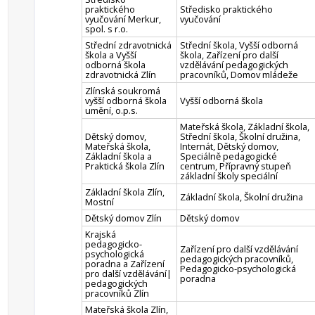
praktického
Středisko praktického
vyučování Merkur,
vyučování
spol. s r.o.
Střední zdravotnická
Střední škola, Vyšší odborná
škola a Vyšší
škola, Zařízení pro další
odborná škola
vzdělávání pedagogických
zdravotnická Zlín
pracovníků, Domov mládeže
Zlínská soukromá
vyšší odborná škola
Vyšší odborná škola
umění, o.p.s.
Mateřská škola, Základní škola,
Dětský domov,
Střední škola, Školní družina,
Mateřská škola,
Internát, Dětský domov,
Základní škola a
Speciálně pedagogické
Praktická škola Zlín
centrum, Přípravný stupeň
základní školy speciální
Základní škola Zlín,
Základní škola, Školní družina
Mostní
Dětský domov Zlín
Dětský domov
Krajská
pedagogicko-
Zařízení pro další vzdělávání
psychologická
pedagogických pracovníků,
poradna a Zařízení
Pedagogicko-psychologická
pro další vzdělávání|
poradna
pedagogických
pracovníků Zlín
Mateřská škola Zlín,