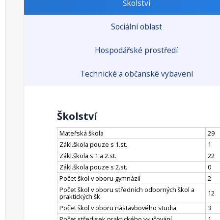
Školství
Sociální oblast
Hospodářské prostředí
Technické a občanské vybavení
Školství
Mateřská škola
29
Zákl.škola pouze s 1.st.
1
Zákl.škola s 1.a 2.st.
22
Zákl.škola pouze s 2.st.
0
Počet škol v oboru gymnázií
2
Počet škol v oboru středních odborných škol a
12
praktických šk
Počet škol v oboru nástavbového studia
3
Počet středisek praktického vyučování
1