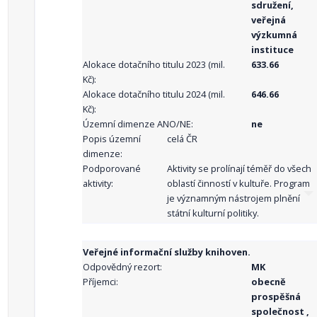
sdružení,
veřejná
výzkumná
instituce
Alokace dotačního titulu 2023 (mil.
633.66
Kč):
Alokace dotačního titulu 2024 (mil.
646.66
Kč):
Územní dimenze ANO/NE:
ne
Popis územní
celá ČR
dimenze:
Podporované
Aktivity se prolínají téměř do všech
aktivity:
oblastí činností v kultuře. Program
je významným nástrojem plnění
státní kulturní politiky.
Veřejné informační služby knihoven.
Odpovědný rezort:
MK
Příjemci:
obecně
prospěšná
společnost ,