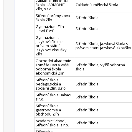
Základní umělecká
škola HARMONIE
Základní umělecká škola
Zlín, s.r.o.
Střední průmyslová
Střední škola
škola Zlín
Gymnázium Zlín -
Střední škola
Lesní čtvrť
Gymnázium a
Jazyková škola s
Střední škola, Jazyková škola s
právem státní
právem státní jazykové zkoušky
jazykové zkoušky
Zlín
Obchodní akademie
Tomáše Bati a Vyšší
Střední škola, Vyšší odborná
odborná škola
škola
ekonomická Zlín
Střední škola
pedagogická a
Střední škola
sociální Zlín, s.r.o.
Střední škola Baltaci
Střední škola
s.r.o.
Střední škola
gastronomie a
Střední škola
obchodu Zlín
Academic School,
Střední škola
Střední škola, s.r.o.
Středisko