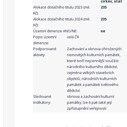
církev, stát
Alokace dotačního titulu 2023 (mil.
235
Kč):
Alokace dotačního titulu 2024 (mil.
235
Kč):
Územní dimenze ANO/NE:
ne
Popis územní
celá ČR
dimenze:
Podporované
Zachování a obnova ohrožených
aktivity:
nemovitých kulturních památek,
které tvoří nejcennější součást
národního kulturního dědictví,
zejména velkých stavebních
objektů, národních kulturních
památek a památek světového
dědictví.
Sledované
obnova a zachování kulturní
indikátory:
památky, lze-li pak také její
zpřístupnění veřejnosti