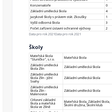
Konzervatoře
0
Základní umělecká škola
4
Jazykové školy s právem stát. Zkoušky
1
Vyšší odborná škola
3
Počet zařízení ústavní ochranné výchovy
2
Data pro rok 2021
Data pro rok 2021
Školy
Mateřská škola
Mateřská škola
"Sluníčko", s.r.o.
Základní umělecká
Základní umělecká škola
škola Zlín
Základní umělecká
škola Zlín - Jižní
Základní umělecká škola
Svahy
Základní umělecká
škola Zlín -
Základní umělecká škola
Malenovice
Církevní základní
Mateřská škola, Základní škola,
škola a mateřská
Školní družina, Školní klub
škola ve Zlíně