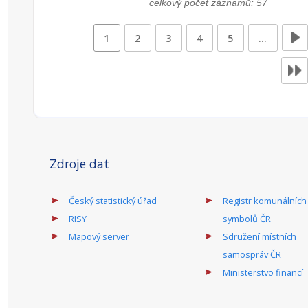
celkový počet záznamů: 57
1
2
3
4
5
…
Zdroje dat
Český statistický úřad
Registr komunálních
RISY
symbolů ČR
Mapový server
Sdružení místních
samospráv ČR
Ministerstvo financí