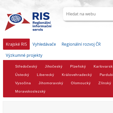
Krajské RIS
Vyhledávače
Regionální rozvoj ČR
Výzkumné projekty
Středočeský
Jihočeský
Plzeňský
Karlovarsk
Ústecký
Liberecký
Královehradecký
Pardub
Vysočina
Jihomoravský
Olomoucký
Zlínský
Moravskoslezský