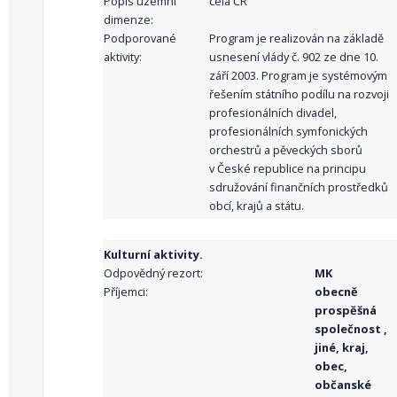
Popis územní
celá ČR
dimenze:
Podporované
Program je realizován na základě
aktivity:
usnesení vlády č. 902 ze dne 10.
září 2003. Program je systémovým
řešením státního podílu na rozvoji
profesionálních divadel,
profesionálních symfonických
orchestrů a pěveckých sborů
v České republice na principu
sdružování finančních prostředků
obcí, krajů a státu.
Kulturní aktivity.
Odpovědný rezort:
MK
Příjemci:
obecně
prospěšná
společnost ,
jiné, kraj,
obec,
občanské