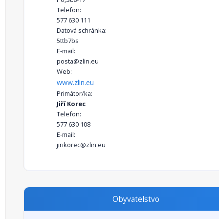
Telefon:
577 630 111
Datová schránka:
5ttb7bs
E-mail:
posta@zlin.eu
Web:
www.zlin.eu
Primátor/ka:
Jiří Korec
Telefon:
577 630 108
E-mail:
jirikorec@zlin.eu
Obyvatelstvo