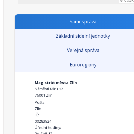
Samospráva
Základní sídelní jednotky
Veřejná správa
Euroregiony
Magistrát města Zlín
Náměstí Míru 12
76001 Zlín
Pošta:
Zlín
IČ:
00283924
Úřední hodiny:
Po,St:8-17