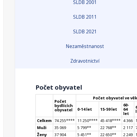
SLDB 2001
SLDB 2011
SLDB 2021
Nezaměstnanost
Zdravotnictví
Počet obyvatel
Počet obyvatel ve vě
Počet
60-
bydlících
0-14 let
15-59 let
64
obyvatel
let
Celkem
74 255
**
**
11 250
**
**
45 418
**
**
4 366
Muži
35 069
5 799
*
*
22 768
*
*
2 117
Ženy
37 904
5 451
*
*
22 650
*
*
2 249