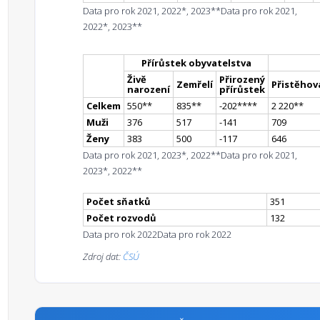
Data pro rok 2021, 2022*, 2023**
Data pro rok 2021,
2022*, 2023**
Přírůstek obyvatelstva
Živě
Přirozený
Zemřelí
Přistěhova
narození
přírůstek
Celkem
550
*
*
835
*
*
-202
**
**
2 220
*
*
Muži
376
517
-141
709
Ženy
383
500
-117
646
Data pro rok 2021, 2023*, 2022**
Data pro rok 2021,
2023*, 2022**
Počet sňatků
351
Počet rozvodů
132
Data pro rok 2022
Data pro rok 2022
Zdroj dat:
ČSÚ