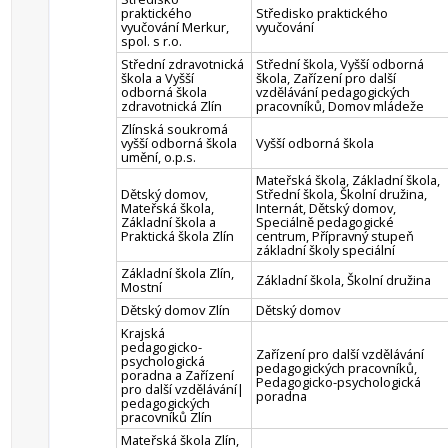
praktického
Středisko praktického
vyučování Merkur,
vyučování
spol. s r.o.
Střední zdravotnická
Střední škola, Vyšší odborná
škola a Vyšší
škola, Zařízení pro další
odborná škola
vzdělávání pedagogických
zdravotnická Zlín
pracovníků, Domov mládeže
Zlínská soukromá
vyšší odborná škola
Vyšší odborná škola
umění, o.p.s.
Mateřská škola, Základní škola,
Dětský domov,
Střední škola, Školní družina,
Mateřská škola,
Internát, Dětský domov,
Základní škola a
Speciálně pedagogické
Praktická škola Zlín
centrum, Přípravný stupeň
základní školy speciální
Základní škola Zlín,
Základní škola, Školní družina
Mostní
Dětský domov Zlín
Dětský domov
Krajská
pedagogicko-
Zařízení pro další vzdělávání
psychologická
pedagogických pracovníků,
poradna a Zařízení
Pedagogicko-psychologická
pro další vzdělávání|
poradna
pedagogických
pracovníků Zlín
Mateřská škola Zlín,