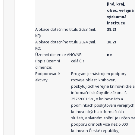
jiné, kraj,
obec, veřejná
výzkumná
instituce
Alokace dotačního titulu 2023 (mil.
38.21
Kč):
Alokace dotačního titulu 2024 (mil.
38.21
Kč):
Územní dimenze ANO/NE:
ne
Popis územní
celá ČR
dimenze:
Podporované
Program je nástrojem podpory
aktivity:
rozvoje oblasti knihoven,
poskytujících veřejné knihovnické a
informační služby dle zákona č.
257/2001 Sb., o knihovnách a
podmínkách poskytování veřejných
knihovnických a informačních
služeb, v platném znění. Je určen n
podporu činnosti více než 6 000
knihoven České republiky,