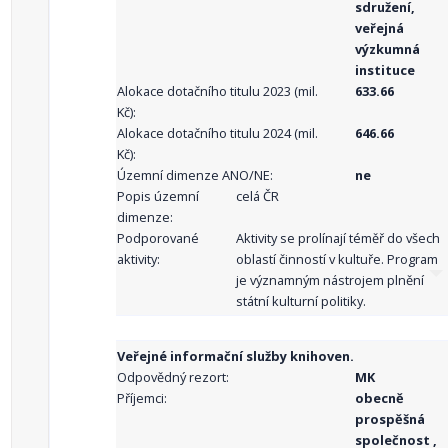
sdružení,
veřejná
výzkumná
instituce
Alokace dotačního titulu 2023 (mil.
633.66
Kč):
Alokace dotačního titulu 2024 (mil.
646.66
Kč):
Územní dimenze ANO/NE:
ne
Popis územní
celá ČR
dimenze:
Podporované
Aktivity se prolínají téměř do všech
aktivity:
oblastí činností v kultuře. Program
je významným nástrojem plnění
státní kulturní politiky.
Veřejné informační služby knihoven.
Odpovědný rezort:
MK
Příjemci:
obecně
prospěšná
společnost ,