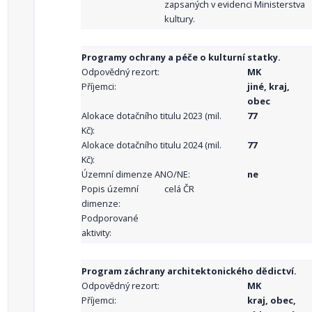
zapsaných v evidenci Ministerstva
kultury.
Programy ochrany a péče o kulturní statky.
Odpovědný rezort:
MK
Příjemci:
jiné, kraj,
obec
Alokace dotačního titulu 2023 (mil.
77
Kč):
Alokace dotačního titulu 2024 (mil.
77
Kč):
Územní dimenze ANO/NE:
ne
Popis územní
celá ČR
dimenze:
Podporované
aktivity:
Program záchrany architektonického dědictví.
Odpovědný rezort:
MK
Příjemci:
kraj, obec,