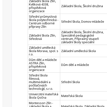
Základní škola Zlín,
Kvítková 4338,
Základní škola, Školní družina
příspěvková
organizace
Střední průmyslová
škola polytechnická -
Střední škola, Domov mládeže
Centrum odborné
přípravy Zlín
Základní škola, Školní družina,
Základní škola Zlín,
Speciálně pedagogické
Středová
centrum, Přípravný stupeň
základní školy speciální
Základní umělecká
škola Morava, spol. s
Základní umělecká škola
r.o.
Dům dětí a mládeže
ASTRA Zlín,
Dům dětí a mládeže
příspěvková
organizace
Střední škola
filmová,
multimediální a
Střední škola
počítačových
technologií, s.r.o.
Univerzitní mateřská
Mateřská škola
škola Qočna
Montessori Zlín -
základní škola a
Mateřská škola, Základní škola,