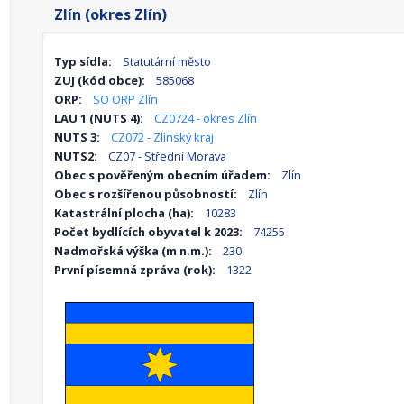
Zlín (okres Zlín)
Typ sídla:
Statutární město
ZUJ (kód obce):
585068
ORP:
SO ORP Zlín
LAU 1 (NUTS 4):
CZ0724 - okres Zlín
NUTS 3:
CZ072 - Zlínský kraj
NUTS2:
CZ07 - Střední Morava
Obec s pověřeným obecním úřadem:
Zlín
Obec s rozšířenou působností:
Zlín
Katastrální plocha (ha):
10283
Počet bydlících obyvatel k 2023:
74255
Nadmořská výška (m n.m.):
230
První písemná zpráva (rok):
1322