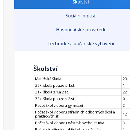
Školství
Sociální oblast
Hospodářské prostředí
Technické a občanské vybavení
Školství
Mateřská škola
29
Zákl.škola pouze s 1.st.
1
Zákl.škola s 1.a 2.st.
22
Zákl.škola pouze s 2.st.
0
Počet škol v oboru gymnázií
2
Počet škol v oboru středních odborných škol a
12
praktických šk
Počet škol v oboru nástavbového studia
3
Počet středisek praktického vyučování
1