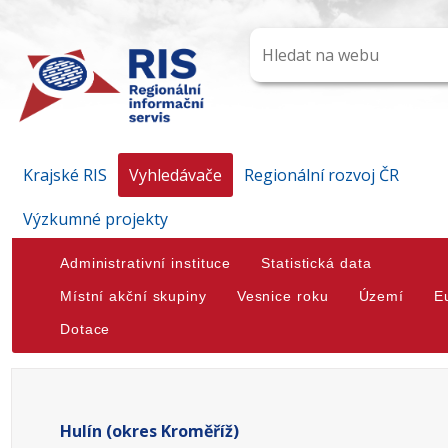
Krajské RIS
Vyhledávače
Regionální rozvoj ČR
Výzkumné projekty
Administrativní instituce
Statistická data
Místní akční skupiny
Vesnice roku
Území
E
Dotace
Hulín (okres Kroměříž)