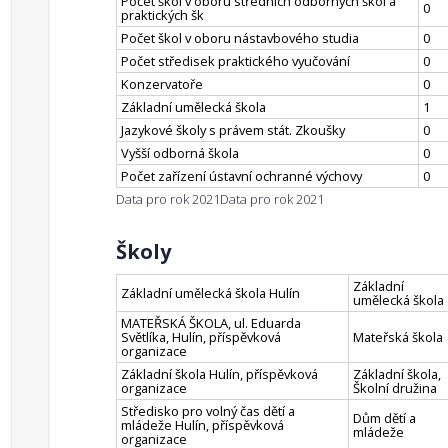
Počet škol v oboru středních odborných škol a
0
praktických šk
Počet škol v oboru nástavbového studia
0
Počet středisek praktického vyučování
0
Konzervatoře
0
Základní umělecká škola
1
Jazykové školy s právem stát. Zkoušky
0
Vyšší odborná škola
0
Počet zařízení ústavní ochranné výchovy
0
Data pro rok 2021
Data pro rok 2021
Školy
Základní
Základní umělecká škola Hulín
umělecká škola
MATEŘSKÁ ŠKOLA, ul. Eduarda
Světlíka, Hulín, příspěvková
Mateřská škola
organizace
Základní škola Hulín, příspěvková
Základní škola,
organizace
Školní družina
Středisko pro volný čas dětí a
Dům dětí a
mládeže Hulín, příspěvková
mládeže
organizace