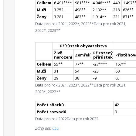
Celkem
6 491
**
**
981
**
**
4 046
**
**
449
1 497
*
Muži
3 252
498
*
*
2 132
*
*
218
626
*
*
Ženy
3 281
483
*
*
1 914
*
*
231
871
*
*
Data pro rok 2021, 2022*, 2023**
Data pro rok 2021,
2022*, 2023**
Přírůstek obyvatelstva
Živě
Přirozený
Zemřelí
Přistěhova
narození
přírůstek
Celkem
55
*
*
77
*
*
-27
**
**
167
*
*
Muži
31
54
-23
60
Ženy
29
38
-9
65
Data pro rok 2021, 2023*, 2022**
Data pro rok 2021,
2023*, 2022**
Počet sňatků
42
Počet rozvodů
9
Data pro rok 2022
Data pro rok 2022
Zdroj dat:
ČSÚ