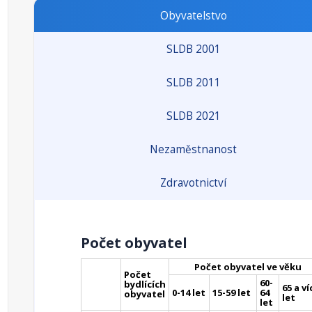
Obyvatelstvo
SLDB 2001
SLDB 2011
SLDB 2021
Nezaměstnanost
Zdravotnictví
Počet obyvatel
Počet obyvatel ve věku
Počet
60-
bydlících
65 a ví
0-14 let
15-59 let
64
obyvatel
let
let