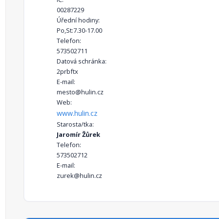
00287229
Úřední hodiny:
Po,St:7.30-17.00
Telefon:
573502711
Datová schránka:
2prbftx
E-mail:
mesto@hulin.cz
Web:
www.hulin.cz
Starosta/tka:
Jaromír Žůrek
Telefon:
573502712
E-mail:
zurek@hulin.cz