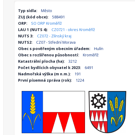
Typ sídla:
Město
ZUJ (kód obce):
588491
ORP:
SO ORP Kroměříž
LAU 1 (NUTS 4):
CZ0721 - okres Kroměříž
NUTS 3:
CZ072 - Zlínský kraj
NUTS2:
CZ07 - Střední Morava
Obec s pověřeným obecním úřadem:
Hulín
Obec s rozšířenou působností:
Kroměříž
Katastrální plocha (ha):
3212
Počet bydlících obyvatel k 2023:
6491
Nadmořská výška (m n.m.):
191
První písemná zpráva (rok):
1224