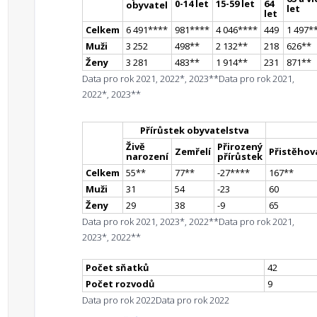
0-14 let
15-59 let
64
obyvatel
let
let
Celkem
6 491
**
**
981
**
**
4 046
**
**
449
1 497
*
Muži
3 252
498
*
*
2 132
*
*
218
626
*
*
Ženy
3 281
483
*
*
1 914
*
*
231
871
*
*
Data pro rok 2021, 2022*, 2023**
Data pro rok 2021,
2022*, 2023**
Přírůstek obyvatelstva
Živě
Přirozený
Zemřelí
Přistěhova
narození
přírůstek
Celkem
55
*
*
77
*
*
-27
**
**
167
*
*
Muži
31
54
-23
60
Ženy
29
38
-9
65
Data pro rok 2021, 2023*, 2022**
Data pro rok 2021,
2023*, 2022**
Počet sňatků
42
Počet rozvodů
9
Data pro rok 2022
Data pro rok 2022