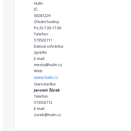
Hulín
IČ:
00287229
Úřední hodiny:
Po,St:7.30-17.00
Telefon:
573502711
Datová schránka:
2prbftx
E-mail:
mesto@hulin.cz
Web:
www.hulin.cz
Starosta/tka:
Jaromír Žůrek
Telefon:
573502712
E-mail:
zurek@hulin.cz