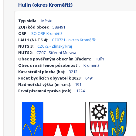
Hulín (okres Kroměříž)
Typ sídla:
Město
ZUJ (kód obce):
588491
ORP:
SO ORP Kroměříž
LAU 1 (NUTS 4):
CZ0721 - okres Kroměříž
NUTS 3:
CZ072 - Zlínský kraj
NUTS2:
CZ07 - Střední Morava
Obec s pověřeným obecním úřadem:
Hulín
Obec s rozšířenou působností:
Kroměříž
Katastrální plocha (ha):
3212
Počet bydlících obyvatel k 2023:
6491
Nadmořská výška (m n.m.):
191
První písemná zpráva (rok):
1224