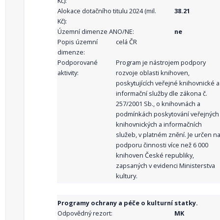
Kč):
Alokace dotačního titulu 2024 (mil.
38.21
Kč):
Územní dimenze ANO/NE:
ne
Popis územní
celá ČR
dimenze:
Podporované
Program je nástrojem podpory
aktivity:
rozvoje oblasti knihoven,
poskytujících veřejné knihovnické a
informační služby dle zákona č.
257/2001 Sb., o knihovnách a
podmínkách poskytování veřejných
knihovnických a informačních
služeb, v platném znění. Je určen n
podporu činnosti více než 6 000
knihoven České republiky,
zapsaných v evidenci Ministerstva
kultury.
Programy ochrany a péče o kulturní statky.
Odpovědný rezort:
MK