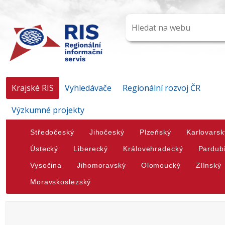
Krajské RIS
Vyhledávače
Regionální rozvoj ČR
Výzkumné projekty
Středočeský
Jihočeský
Plzeňský
Karlovarsk
Ústecký
Liberecký
Královehradecký
Pardub
Vysočina
Jihomoravský
Olomoucký
Zlínský
Moravskoslezský