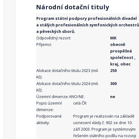
Národní dotační tituly
Program státní podpory profesionálních divadel
a stálých profesionálních symfonických orchestrů
a pěveckých sborů.
Odpovědný rezort:
MK
Příjemci:
obecně
prospěšná
společnost ,
kraj, obec
Alokace dotačního titulu 2023 (mil.
250
Kč):
Alokace dotačního titulu 2024 (mil.
300
Kč):
Územní dimenze ANO/NE:
ne
Popis územní
celá ČR
dimenze:
Podporované
Program je realizován na základě
aktivity:
usnesení vlády č. 902 ze dne 10.
září 2003. Program je systémovým
řešením státního podílu na rozvoji