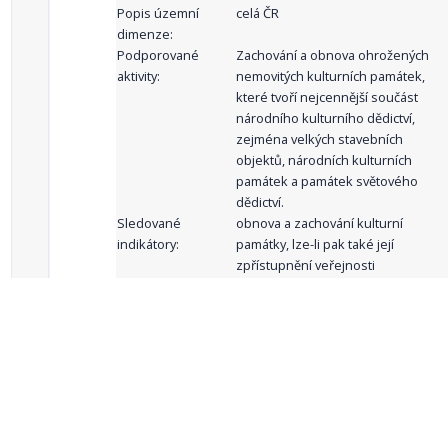
Popis územní
celá ČR
dimenze:
Podporované
Zachování a obnova ohrožených
aktivity:
nemovitých kulturních památek,
které tvoří nejcennější součást
národního kulturního dědictví,
zejména velkých stavebních
objektů, národních kulturních
památek a památek světového
dědictví.
Sledované
obnova a zachování kulturní
indikátory:
památky, lze-li pak také její
zpřístupnění veřejnosti
celkový počet záznamů: 61
1
2
3
4
5
…