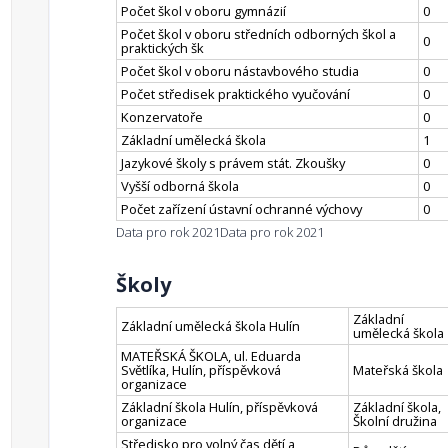
Počet škol v oboru gymnázií
0
Počet škol v oboru středních odborných škol a
0
praktických šk
Počet škol v oboru nástavbového studia
0
Počet středisek praktického vyučování
0
Konzervatoře
0
Základní umělecká škola
1
Jazykové školy s právem stát. Zkoušky
0
Vyšší odborná škola
0
Počet zařízení ústavní ochranné výchovy
0
Data pro rok 2021
Data pro rok 2021
Školy
Základní
Základní umělecká škola Hulín
umělecká škola
MATEŘSKÁ ŠKOLA, ul. Eduarda
Světlíka, Hulín, příspěvková
Mateřská škola
organizace
Základní škola Hulín, příspěvková
Základní škola,
organizace
Školní družina
Středisko pro volný čas dětí a