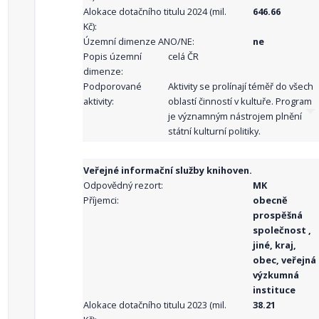
Alokace dotačního titulu 2024 (mil.
646.66
Kč):
Územní dimenze ANO/NE:
ne
Popis územní
celá ČR
dimenze:
Podporované
Aktivity se prolínají téměř do všech
aktivity:
oblastí činností v kultuře. Program
je významným nástrojem plnění
státní kulturní politiky.
Veřejné informační služby knihoven.
Odpovědný rezort:
MK
Příjemci:
obecně
prospěšná
společnost ,
jiné, kraj,
obec, veřejná
výzkumná
instituce
Alokace dotačního titulu 2023 (mil.
38.21