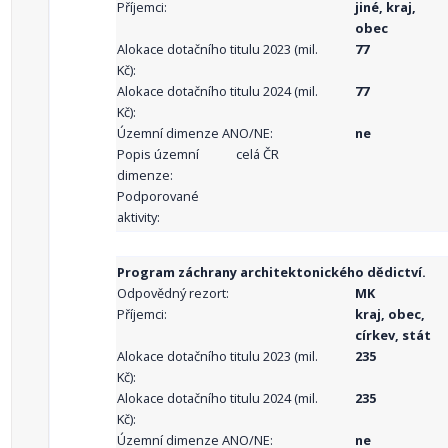
Příjemci:
jiné, kraj,
obec
Alokace dotačního titulu 2023 (mil.
77
Kč):
Alokace dotačního titulu 2024 (mil.
77
Kč):
Územní dimenze ANO/NE:
ne
Popis územní
celá ČR
dimenze:
Podporované
aktivity:
Program záchrany architektonického dědictví.
Odpovědný rezort:
MK
Příjemci:
kraj, obec,
církev, stát
Alokace dotačního titulu 2023 (mil.
235
Kč):
Alokace dotačního titulu 2024 (mil.
235
Kč):
Územní dimenze ANO/NE:
ne