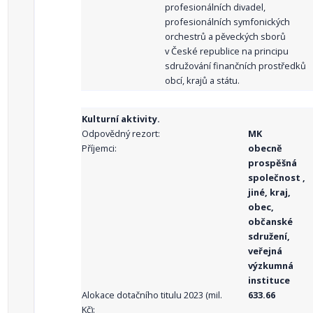
profesionálních divadel,
profesionálních symfonických
orchestrů a pěveckých sborů
v České republice na principu
sdružování finančních prostředků
obcí, krajů a státu.
Kulturní aktivity.
Odpovědný rezort:
MK
Příjemci:
obecně
prospěšná
společnost ,
jiné, kraj,
obec,
občanské
sdružení,
veřejná
výzkumná
instituce
Alokace dotačního titulu 2023 (mil.
633.66
Kč):