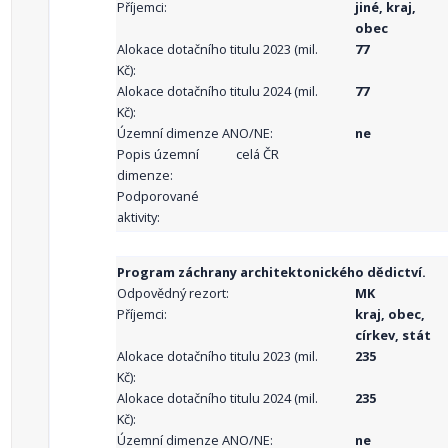
Příjemci:
jiné, kraj,
obec
Alokace dotačního titulu 2023 (mil.
77
Kč):
Alokace dotačního titulu 2024 (mil.
77
Kč):
Územní dimenze ANO/NE:
ne
Popis územní
celá ČR
dimenze:
Podporované
aktivity:
Program záchrany architektonického dědictví.
Odpovědný rezort:
MK
Příjemci:
kraj, obec,
církev, stát
Alokace dotačního titulu 2023 (mil.
235
Kč):
Alokace dotačního titulu 2024 (mil.
235
Kč):
Územní dimenze ANO/NE:
ne