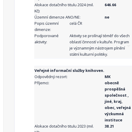
Alokace dotačního titulu 2024 (mil.
646.66
Kč):
Územní dimenze ANO/NE:
ne
Popis územní
celá ČR
dimenze:
Podporované
Aktivity se prolínají téměř do všech
aktivity:
oblastí činností v kultuře. Program
je významným nástrojem plnění
státní kulturní politiky.
Veřejné informační služby knihoven.
Odpovědný rezort:
MK
Příjemci:
obecně
prospěšná
společnost ,
jiné, kraj,
obec, veřejná
výzkumná
instituce
Alokace dotačního titulu 2023 (mil.
38.21