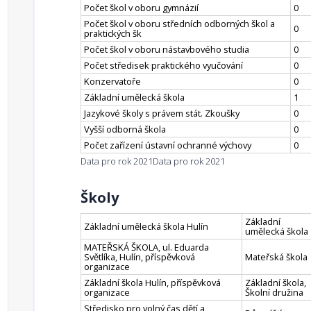
Počet škol v oboru gymnázií
0
Počet škol v oboru středních odborných škol a
0
praktických šk
Počet škol v oboru nástavbového studia
0
Počet středisek praktického vyučování
0
Konzervatoře
0
Základní umělecká škola
1
Jazykové školy s právem stát. Zkoušky
0
Vyšší odborná škola
0
Počet zařízení ústavní ochranné výchovy
0
Data pro rok 2021
Data pro rok 2021
Školy
Základní
Základní umělecká škola Hulín
umělecká škola
MATEŘSKÁ ŠKOLA, ul. Eduarda
Světlíka, Hulín, příspěvková
Mateřská škola
organizace
Základní škola Hulín, příspěvková
Základní škola,
organizace
Školní družina
Středisko pro volný čas dětí a