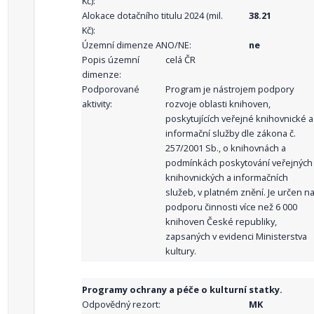
Kč):
Alokace dotačního titulu 2024 (mil.
38.21
Kč):
Územní dimenze ANO/NE:
ne
Popis územní
celá ČR
dimenze:
Podporované
Program je nástrojem podpory
aktivity:
rozvoje oblasti knihoven,
poskytujících veřejné knihovnické a
informační služby dle zákona č.
257/2001 Sb., o knihovnách a
podmínkách poskytování veřejných
knihovnických a informačních
služeb, v platném znění. Je určen n
podporu činnosti více než 6 000
knihoven České republiky,
zapsaných v evidenci Ministerstva
kultury.
Programy ochrany a péče o kulturní statky.
Odpovědný rezort:
MK