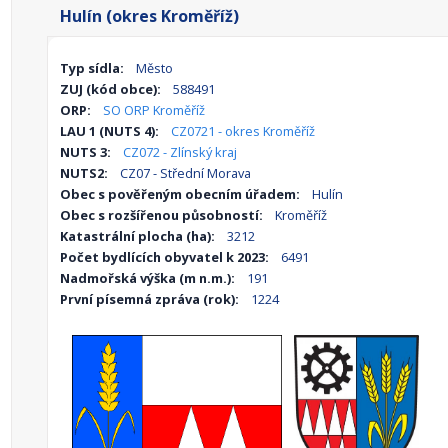
Hulín (okres Kroměříž)
Typ sídla:
Město
ZUJ (kód obce):
588491
ORP:
SO ORP Kroměříž
LAU 1 (NUTS 4):
CZ0721 - okres Kroměříž
NUTS 3:
CZ072 - Zlínský kraj
NUTS2:
CZ07 - Střední Morava
Obec s pověřeným obecním úřadem:
Hulín
Obec s rozšířenou působností:
Kroměříž
Katastrální plocha (ha):
3212
Počet bydlících obyvatel k 2023:
6491
Nadmořská výška (m n.m.):
191
První písemná zpráva (rok):
1224