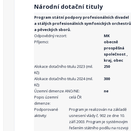
Národní dotační tituly
Program státní podpory profesionálních divadel
a stálých profesionálních symfonických orchestrů
a pěveckých sborů.
Odpovědný rezort:
MK
Příjemci:
obecně
prospěšná
společnost ,
kraj, obec
Alokace dotačního titulu 2023 (mil.
250
Kč):
Alokace dotačního titulu 2024 (mil.
300
Kč):
Územní dimenze ANO/NE:
ne
Popis územní
celá ČR
dimenze:
Podporované
Program je realizován na základě
aktivity:
usnesení vlády č. 902 ze dne 10.
září 2003. Program je systémovým
řešením státního podílu na rozvoji