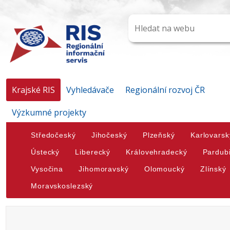
Krajské RIS
Vyhledávače
Regionální rozvoj ČR
Výzkumné projekty
Středočeský
Jihočeský
Plzeňský
Karlovarsk
Ústecký
Liberecký
Královehradecký
Pardub
Vysočina
Jihomoravský
Olomoucký
Zlínský
Moravskoslezský