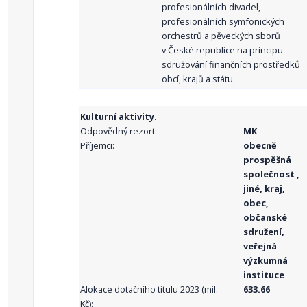
profesionálních divadel,
profesionálních symfonických
orchestrů a pěveckých sborů
v České republice na principu
sdružování finančních prostředků
obcí, krajů a státu.
Kulturní aktivity.
Odpovědný rezort:
MK
Příjemci:
obecně
prospěšná
společnost ,
jiné, kraj,
obec,
občanské
sdružení,
veřejná
výzkumná
instituce
Alokace dotačního titulu 2023 (mil.
633.66
Kč):