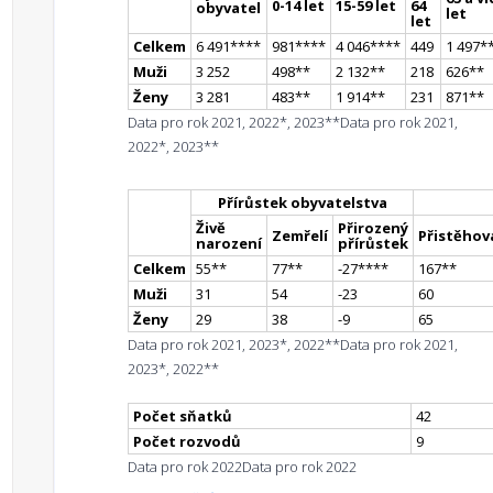
0-14 let
15-59 let
64
obyvatel
let
let
Celkem
6 491
**
**
981
**
**
4 046
**
**
449
1 497
*
Muži
3 252
498
*
*
2 132
*
*
218
626
*
*
Ženy
3 281
483
*
*
1 914
*
*
231
871
*
*
Data pro rok 2021, 2022*, 2023**
Data pro rok 2021,
2022*, 2023**
Přírůstek obyvatelstva
Živě
Přirozený
Zemřelí
Přistěhova
narození
přírůstek
Celkem
55
*
*
77
*
*
-27
**
**
167
*
*
Muži
31
54
-23
60
Ženy
29
38
-9
65
Data pro rok 2021, 2023*, 2022**
Data pro rok 2021,
2023*, 2022**
Počet sňatků
42
Počet rozvodů
9
Data pro rok 2022
Data pro rok 2022