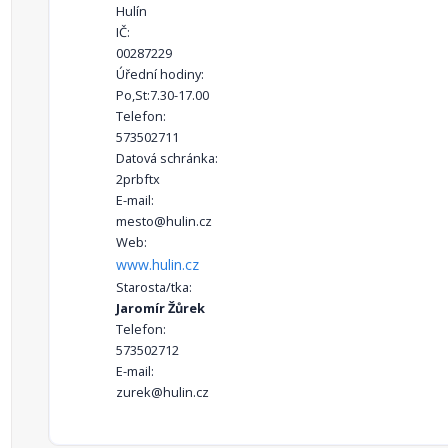
Hulín
IČ:
00287229
Úřední hodiny:
Po,St:7.30-17.00
Telefon:
573502711
Datová schránka:
2prbftx
E-mail:
mesto@hulin.cz
Web:
www.hulin.cz
Starosta/tka:
Jaromír Žůrek
Telefon:
573502712
E-mail:
zurek@hulin.cz