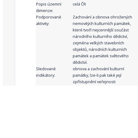
Popis územní
celá ČR
dimenze:
Podporované
Zachování a obnova ohrožených
aktivity:
nemovitých kulturních památek,
které tvoří nejcennější součást
národního kulturního dědictví,
zejména velkých stavebních
objektů, národních kulturních
památek a památek světového
dědictví.
Sledované
obnova a zachování kulturní
indikátory:
památky, lze-li pak také její
zpřístupnění veřejnosti
celkový počet záznamů: 61
1
2
3
4
5
…