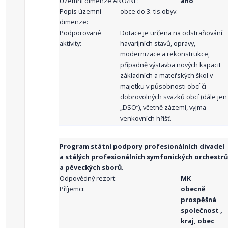
Územní dimenze ANO/NE:
ano
Popis územní
obce do 3. tis.obyv.
dimenze:
Podporované
Dotace je určena na odstraňování
aktivity:
havarijních stavů, opravy,
modernizace a rekonstrukce,
případně výstavba nových kapacit
základních a mateřských škol v
majetku v působnosti obcí či
dobrovolných svazků obcí (dále jen
„DSO“), včetně zázemí, vyjma
venkovních hřišť.
Program státní podpory profesionálních divadel
a stálých profesionálních symfonických orchestrů
a pěveckých sborů.
Odpovědný rezort:
MK
Příjemci:
obecně
prospěšná
společnost ,
kraj, obec