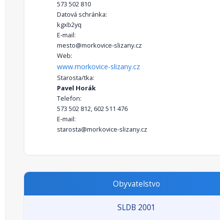
573 502 810
Datová schránka:
kgxb2yq
E-mail:
mesto@morkovice-slizany.cz
Web:
www.morkovice-slizany.cz
Starosta/tka:
Pavel Horák
Telefon:
573 502 812, 602 511 476
E-mail:
starosta@morkovice-slizany.cz
Obyvatelstvo
SLDB 2001