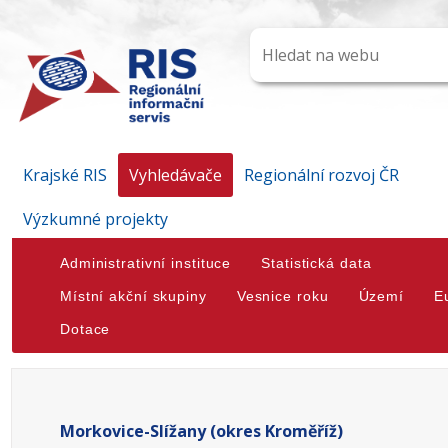
Krajské RIS
Vyhledávače
Regionální rozvoj ČR
Výzkumné projekty
Administrativní instituce
Statistická data
Místní akční skupiny
Vesnice roku
Území
E
Dotace
Morkovice-Slížany (okres Kroměříž)