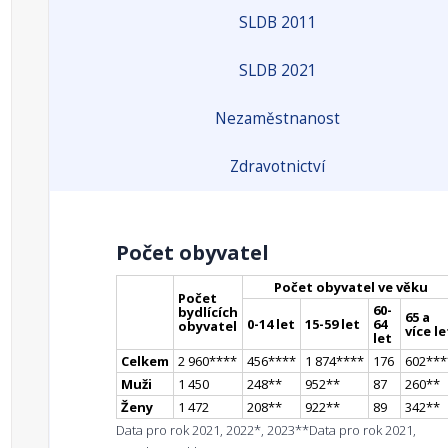
SLDB 2011
SLDB 2021
Nezaměstnanost
Zdravotnictví
Počet obyvatel
Počet obyvatel ve věku
Počet
60-
bydlících
65 a
0-14 let
15-59 let
64
obyvatel
více le
let
Celkem
2 960
**
**
456
**
**
1 874
**
**
176
602
**
*
Muži
1 450
248
*
*
952
*
*
87
260
*
*
Ženy
1 472
208
*
*
922
*
*
89
342
*
*
Data pro rok 2021, 2022*, 2023**
Data pro rok 2021,