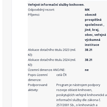
Veřejné informační služby knihoven.
Odpovědný rezort:
MK
Příjemci:
obecně
prospěšná
společnost ,
jiné, kraj,
obec, veřejná
výzkumná
instituce
Alokace dotačního titulu 2023 (mil.
38.21
Kč):
Alokace dotačního titulu 2024 (mil.
38.21
Kč):
Územní dimenze ANO/NE:
ne
Popis územní
celá ČR
dimenze:
Podporované
Program je nástrojem podpory
aktivity:
rozvoje oblasti knihoven,
poskytujících veřejné knihovnické a
informační služby dle zákona č.
257/2001 Sb., o knihovnách a