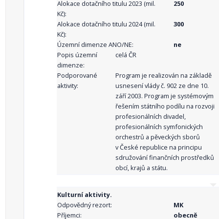
Alokace dotačního titulu 2023 (mil.
250
Kč):
Alokace dotačního titulu 2024 (mil.
300
Kč):
Územní dimenze ANO/NE:
ne
Popis územní
celá ČR
dimenze:
Podporované
Program je realizován na základě
aktivity:
usnesení vlády č. 902 ze dne 10.
září 2003. Program je systémovým
řešením státního podílu na rozvoji
profesionálních divadel,
profesionálních symfonických
orchestrů a pěveckých sborů
v České republice na principu
sdružování finančních prostředků
obcí, krajů a státu.
Kulturní aktivity.
Odpovědný rezort:
MK
Příjemci:
obecně