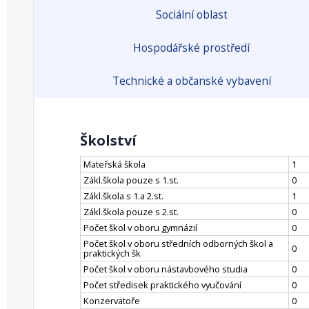
Sociální oblast
Hospodářské prostředí
Technické a občanské vybavení
Školství
Mateřská škola
1
Zákl.škola pouze s 1.st.
0
Zákl.škola s 1.a 2.st.
1
Zákl.škola pouze s 2.st.
0
Počet škol v oboru gymnázií
0
Počet škol v oboru středních odborných škol a
0
praktických šk
Počet škol v oboru nástavbového studia
0
Počet středisek praktického vyučování
0
Konzervatoře
0