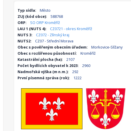
Typ sídla:
Město
ZUJ (kód obce):
588768
ORP:
SO ORP Kroměříž
LAU 1 (NUTS 4):
CZ0721 - okres Kroměříž
NUTS 3:
CZ072 - Zlínský kraj
NUTS2:
CZ07 - Střední Morava
Obec s pověřeným obecním úřadem:
Morkovice-Slížany
Obec s rozšířenou působností:
Kroměříž
Katastrální plocha (ha):
2107
Počet bydlících obyvatel k 2023:
2960
Nadmořská výška (m n.m.):
292
První písemná zpráva (rok):
1222