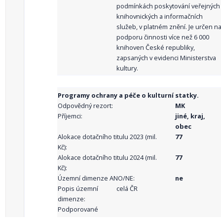
podmínkách poskytování veřejných
knihovnických a informačních
služeb, v platném znění. Je určen n
podporu činnosti více než 6 000
knihoven České republiky,
zapsaných v evidenci Ministerstva
kultury.
Programy ochrany a péče o kulturní statky.
Odpovědný rezort:
MK
Příjemci:
jiné, kraj,
obec
Alokace dotačního titulu 2023 (mil.
77
Kč):
Alokace dotačního titulu 2024 (mil.
77
Kč):
Územní dimenze ANO/NE:
ne
Popis územní
celá ČR
dimenze:
Podporované
aktivity: