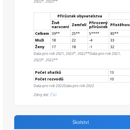
2022*, 2023**
Přírůstek obyvatelstva
Živě
Přirozený
Zemřelí
Přistěhova
narození
přírůstek
Celkem
39
*
*
25
*
*
5
**
**
83
*
*
Muži
18
22
-4
33
Ženy
17
18
-1
32
Data pro rok 2021, 2023*, 2022**
Data pro rok 2021,
2023*, 2022**
Počet sňatků
13
Počet rozvodů
10
Data pro rok 2022
Data pro rok 2022
Zdroj dat:
ČSÚ
Školství