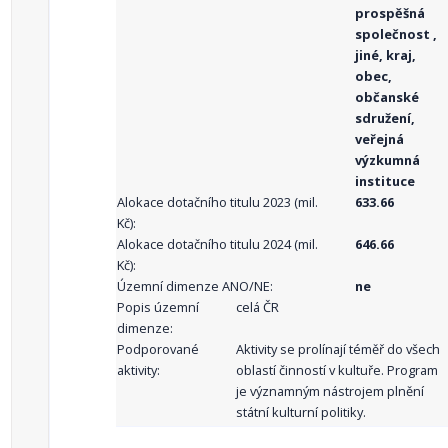
prospěšná
společnost ,
jiné, kraj,
obec,
občanské
sdružení,
veřejná
výzkumná
instituce
Alokace dotačního titulu 2023 (mil.
633.66
Kč):
Alokace dotačního titulu 2024 (mil.
646.66
Kč):
Územní dimenze ANO/NE:
ne
Popis územní
celá ČR
dimenze:
Podporované
Aktivity se prolínají téměř do všech
aktivity:
oblastí činností v kultuře. Program
je významným nástrojem plnění
státní kulturní politiky.