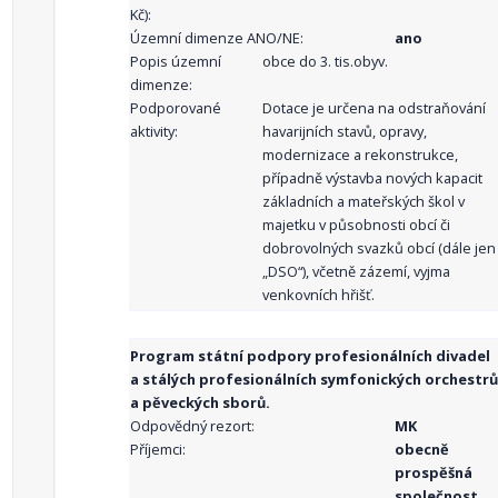
Kč):
Územní dimenze ANO/NE:
ano
Popis územní
obce do 3. tis.obyv.
dimenze:
Podporované
Dotace je určena na odstraňování
aktivity:
havarijních stavů, opravy,
modernizace a rekonstrukce,
případně výstavba nových kapacit
základních a mateřských škol v
majetku v působnosti obcí či
dobrovolných svazků obcí (dále jen
„DSO“), včetně zázemí, vyjma
venkovních hřišť.
Program státní podpory profesionálních divadel
a stálých profesionálních symfonických orchestrů
a pěveckých sborů.
Odpovědný rezort:
MK
Příjemci:
obecně
prospěšná
společnost ,