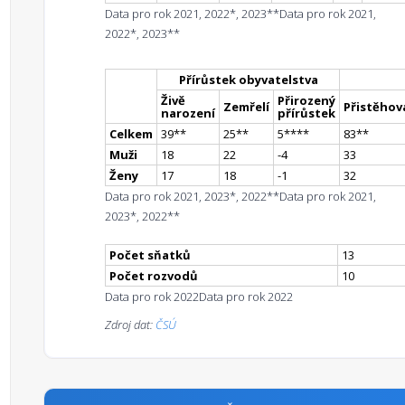
Data pro rok 2021, 2022*, 2023**
Data pro rok 2021,
2022*, 2023**
Přírůstek obyvatelstva
Živě
Přirozený
Zemřelí
Přistěhova
narození
přírůstek
Celkem
39
*
*
25
*
*
5
**
**
83
*
*
Muži
18
22
-4
33
Ženy
17
18
-1
32
Data pro rok 2021, 2023*, 2022**
Data pro rok 2021,
2023*, 2022**
Počet sňatků
13
Počet rozvodů
10
Data pro rok 2022
Data pro rok 2022
Zdroj dat:
ČSÚ