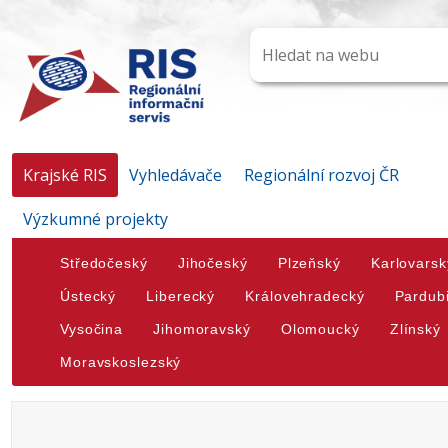
Krajské RIS
Vyhledávače
Regionální rozvoj ČR
Výzkumné projekty
Středočeský
Jihočeský
Plzeňský
Karlovarsk
Ústecký
Liberecký
Královehradecký
Pardub
Vysočina
Jihomoravský
Olomoucký
Zlínský
Moravskoslezský