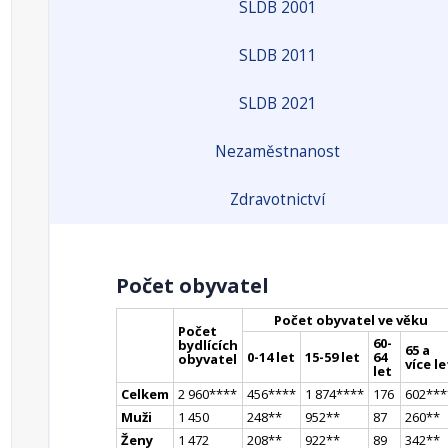
SLDB 2001
SLDB 2011
SLDB 2021
Nezaměstnanost
Zdravotnictví
Počet obyvatel
Počet obyvatel ve věku
Počet
60-
bydlících
65 a
0-14 let
15-59 let
64
obyvatel
více le
let
Celkem
2 960
**
**
456
**
**
1 874
**
**
176
602
**
*
Muži
1 450
248
*
*
952
*
*
87
260
*
*
Ženy
1 472
208
*
*
922
*
*
89
342
*
*