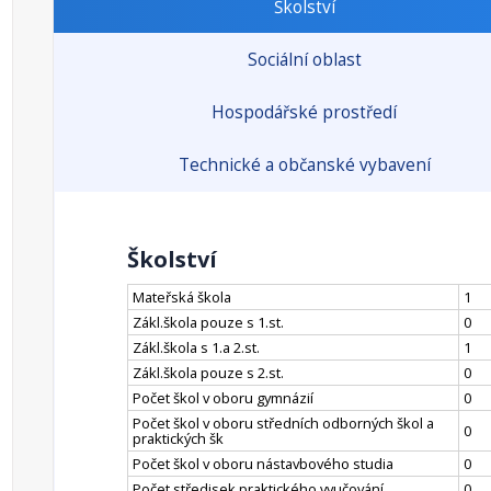
Školství
Sociální oblast
Hospodářské prostředí
Technické a občanské vybavení
Školství
Mateřská škola
1
Zákl.škola pouze s 1.st.
0
Zákl.škola s 1.a 2.st.
1
Zákl.škola pouze s 2.st.
0
Počet škol v oboru gymnázií
0
Počet škol v oboru středních odborných škol a
0
praktických šk
Počet škol v oboru nástavbového studia
0
Počet středisek praktického vyučování
0