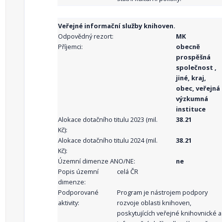
Veřejné informační služby knihoven.
Odpovědný rezort:
MK
Příjemci:
obecně
prospěšná
společnost ,
jiné, kraj,
obec, veřejná
výzkumná
instituce
Alokace dotačního titulu 2023 (mil.
38.21
Kč):
Alokace dotačního titulu 2024 (mil.
38.21
Kč):
Územní dimenze ANO/NE:
ne
Popis územní
celá ČR
dimenze:
Podporované
Program je nástrojem podpory
aktivity:
rozvoje oblasti knihoven,
poskytujících veřejné knihovnické a