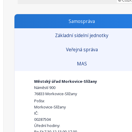
Samospráva
Základní sídelní jednotky
Veřejná správa
MAS
Městský úřad Morkovice-Slížany
Náměstí 900
76833 Morkovice-Slížany
Pošta:
Morkovice-Slížany
IČ:
00287504
Úřední hodiny:
Po,St:7.30-12,13.00-17.00