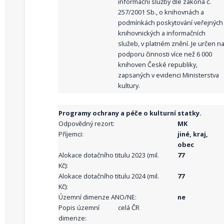
informační služby dle zákona č.
257/2001 Sb., o knihovnách a
podmínkách poskytování veřejných
knihovnických a informačních
služeb, v platném znění. Je určen n
podporu činnosti více než 6 000
knihoven České republiky,
zapsaných v evidenci Ministerstva
kultury.
Programy ochrany a péče o kulturní statky.
Odpovědný rezort:
MK
Příjemci:
jiné, kraj,
obec
Alokace dotačního titulu 2023 (mil.
77
Kč):
Alokace dotačního titulu 2024 (mil.
77
Kč):
Územní dimenze ANO/NE:
ne
Popis územní
celá ČR
dimenze: