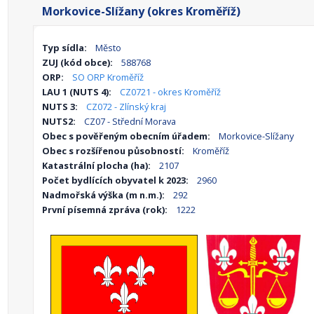
Morkovice-Slížany (okres Kroměříž)
Typ sídla:
Město
ZUJ (kód obce):
588768
ORP:
SO ORP Kroměříž
LAU 1 (NUTS 4):
CZ0721 - okres Kroměříž
NUTS 3:
CZ072 - Zlínský kraj
NUTS2:
CZ07 - Střední Morava
Obec s pověřeným obecním úřadem:
Morkovice-Slížany
Obec s rozšířenou působností:
Kroměříž
Katastrální plocha (ha):
2107
Počet bydlících obyvatel k 2023:
2960
Nadmořská výška (m n.m.):
292
První písemná zpráva (rok):
1222