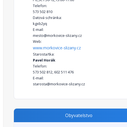
Telefon:
573 502 810
Datová schránka:
kgxb2yq
E-mail:
mesto@morkovice-slizany.cz
Web:
www.morkovice-slizany.cz
Starosta/tka:
Pavel Horák
Telefon:
573 502 812, 602 511 476
E-mail:
starosta@morkovice-slizany.cz
Obyvatelstvo