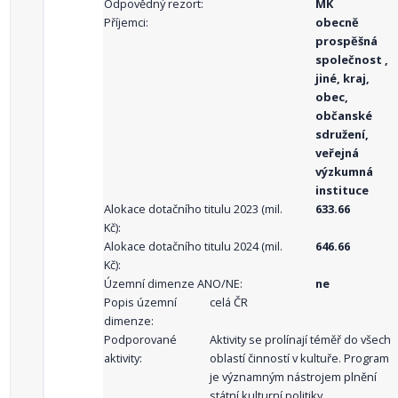
Odpovědný rezort:
MK
Příjemci:
obecně
prospěšná
společnost ,
jiné, kraj,
obec,
občanské
sdružení,
veřejná
výzkumná
instituce
Alokace dotačního titulu 2023 (mil.
633.66
Kč):
Alokace dotačního titulu 2024 (mil.
646.66
Kč):
Územní dimenze ANO/NE:
ne
Popis územní
celá ČR
dimenze:
Podporované
Aktivity se prolínají téměř do všech
aktivity:
oblastí činností v kultuře. Program
je významným nástrojem plnění
státní kulturní politiky.