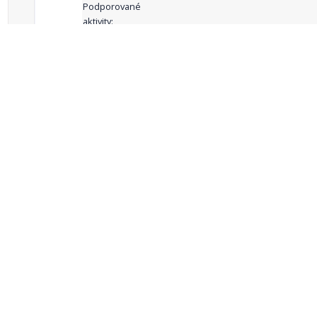
Podporované
aktivity:
celkový počet záznamů: 68
1
2
3
4
5
…
Zdroje dat
Český statistický úřad
Registr komunálních
RISY
symbolů ČR
Mapový server
Sdružení místních