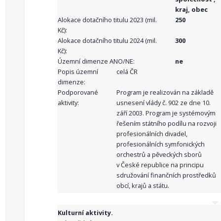
kraj, obec
Alokace dotačního titulu 2023 (mil.
250
Kč):
Alokace dotačního titulu 2024 (mil.
300
Kč):
Územní dimenze ANO/NE:
ne
Popis územní
celá ČR
dimenze:
Podporované
Program je realizován na základě
aktivity:
usnesení vlády č. 902 ze dne 10.
září 2003. Program je systémovým
řešením státního podílu na rozvoji
profesionálních divadel,
profesionálních symfonických
orchestrů a pěveckých sborů
v České republice na principu
sdružování finančních prostředků
obcí, krajů a státu.
Kulturní aktivity.