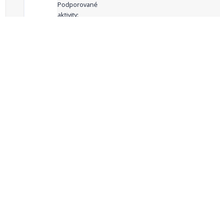
Podporované
aktivity:
celkový počet záznamů: 68
1
2
3
4
5
…
Zdroje dat
Český statistický úřad
Registr komunálních
RISY
symbolů ČR
Mapový server
Sdružení místních