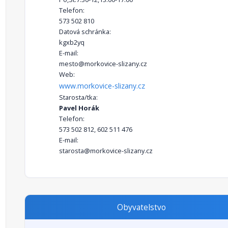
Telefon:
573 502 810
Datová schránka:
kgxb2yq
E-mail:
mesto@morkovice-slizany.cz
Web:
www.morkovice-slizany.cz
Starosta/tka:
Pavel Horák
Telefon:
573 502 812, 602 511 476
E-mail:
starosta@morkovice-slizany.cz
Obyvatelstvo