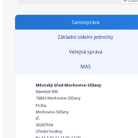
Samospráva
Základní sídelní jednotky
Veřejná správa
MAS
Městský úřad Morkovice-Slížany
Náměstí 900
76833 Morkovice-Slížany
Pošta:
Morkovice-Slížany
IČ:
00287504
Úřední hodiny:
Po,St:7.30-12,13.00-17.00