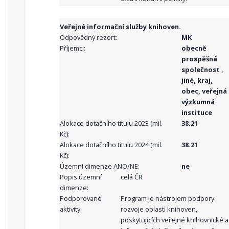
Veřejné informační služby knihoven.
Odpovědný rezort:
MK
Příjemci:
obecně
prospěšná
společnost ,
jiné, kraj,
obec, veřejná
výzkumná
instituce
Alokace dotačního titulu 2023 (mil.
38.21
Kč):
Alokace dotačního titulu 2024 (mil.
38.21
Kč):
Územní dimenze ANO/NE:
ne
Popis územní
celá ČR
dimenze:
Podporované
Program je nástrojem podpory
aktivity:
rozvoje oblasti knihoven,
poskytujících veřejné knihovnické a