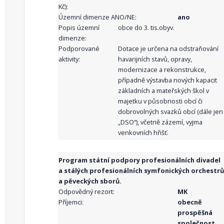
Kč):
Územní dimenze ANO/NE:
ano
Popis územní
obce do 3. tis.obyv.
dimenze:
Podporované
Dotace je určena na odstraňování
aktivity:
havarijních stavů, opravy,
modernizace a rekonstrukce,
případně výstavba nových kapacit
základních a mateřských škol v
majetku v působnosti obcí či
dobrovolných svazků obcí (dále jen
„DSO“), včetně zázemí, vyjma
venkovních hřišť.
Program státní podpory profesionálních divadel
a stálých profesionálních symfonických orchestrů
a pěveckých sborů.
Odpovědný rezort:
MK
Příjemci:
obecně
prospěšná
společnost ,