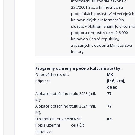
informační služby dle zákona č.
257/2001 Sb., o knihovnách a
podmínkách poskytování veřejných
knihovnických a informačních
služeb, v platném znění. Je určen n
podporu činnosti více než 6 000
knihoven České republiky,
zapsaných v evidenci Ministerstva
kultury.
Programy ochrany a péče o kulturní statky.
Odpovědný rezort:
MK
Příjemci:
jiné, kraj,
obec
Alokace dotačního titulu 2023 (mil.
77
Kč):
Alokace dotačního titulu 2024 (mil.
77
Kč):
Územní dimenze ANO/NE:
ne
Popis územní
celá ČR
dimenze: