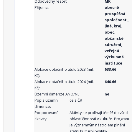
Odpovědný rezort:
MK
Příjemci:
obecně
prospěšná
společnost ,
jiné, kraj,
obec,
občanské
sdružení,
veřejná
výzkumná
instituce
Alokace dotačního titulu 2023 (mil.
633.66
Kč):
Alokace dotačního titulu 2024 (mil.
646.66
Kč):
Územní dimenze ANO/NE:
ne
Popis územní
celá ČR
dimenze:
Podporované
Aktivity se prolínají téměř do všech
aktivity:
oblastí činností v kultuře. Program
je významným nástrojem plnění
státní kulturní politiky.