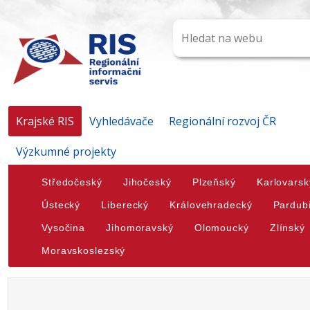
Krajské RIS
Vyhledávače
Regionální rozvoj ČR
Výzkumné projekty
Středočeský
Jihočeský
Plzeňský
Karlovarsk
Ústecký
Liberecký
Královehradecký
Pardub
Vysočina
Jihomoravský
Olomoucký
Zlínský
Moravskoslezský