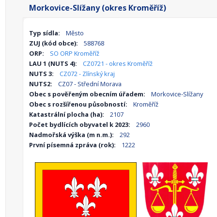
Morkovice-Slížany (okres Kroměříž)
Typ sídla:
Město
ZUJ (kód obce):
588768
ORP:
SO ORP Kroměříž
LAU 1 (NUTS 4):
CZ0721 - okres Kroměříž
NUTS 3:
CZ072 - Zlínský kraj
NUTS2:
CZ07 - Střední Morava
Obec s pověřeným obecním úřadem:
Morkovice-Slížany
Obec s rozšířenou působností:
Kroměříž
Katastrální plocha (ha):
2107
Počet bydlících obyvatel k 2023:
2960
Nadmořská výška (m n.m.):
292
První písemná zpráva (rok):
1222