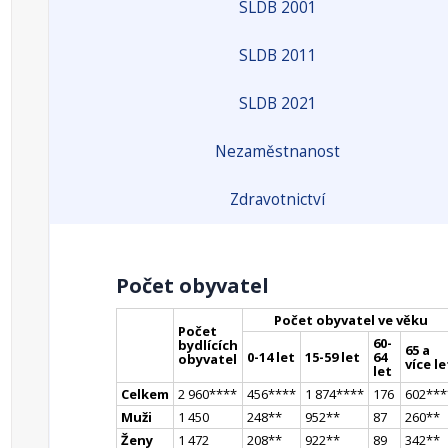
SLDB 2001
SLDB 2011
SLDB 2021
Nezaměstnanost
Zdravotnictví
Počet obyvatel
Počet obyvatel ve věku
Počet
60-
bydlících
65 a
0-14 let
15-59 let
64
obyvatel
více le
let
Celkem
2 960
**
**
456
**
**
1 874
**
**
176
602
**
*
Muži
1 450
248
*
*
952
*
*
87
260
*
*
Ženy
1 472
208
*
*
922
*
*
89
342
*
*