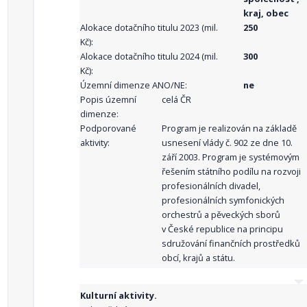
kraj, obec
Alokace dotačního titulu 2023 (mil.
250
Kč):
Alokace dotačního titulu 2024 (mil.
300
Kč):
Územní dimenze ANO/NE:
ne
Popis územní
celá ČR
dimenze:
Podporované
Program je realizován na základě
aktivity:
usnesení vlády č. 902 ze dne 10.
září 2003. Program je systémovým
řešením státního podílu na rozvoji
profesionálních divadel,
profesionálních symfonických
orchestrů a pěveckých sborů
v České republice na principu
sdružování finančních prostředků
obcí, krajů a státu.
Kulturní aktivity.