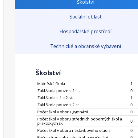
Školství
Sociální oblast
Hospodářské prostředí
Technické a občanské vybavení
Školství
Mateřská škola
1
Zákl.škola pouze s 1.st.
0
Zákl.škola s 1.a 2.st.
1
Zákl.škola pouze s 2.st.
0
Počet škol v oboru gymnázií
0
Počet škol v oboru středních odborných škol a
0
praktických šk
Počet škol v oboru nástavbového studia
0
Počet středisek praktického vyučování
0