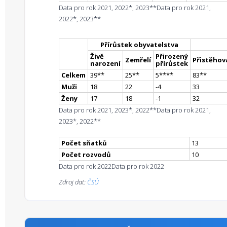
Data pro rok 2021, 2022*, 2023**
Data pro rok 2021,
2022*, 2023**
Přírůstek obyvatelstva
Živě
Přirozený
Zemřelí
Přistěhova
narození
přírůstek
Celkem
39
*
*
25
*
*
5
**
**
83
*
*
Muži
18
22
-4
33
Ženy
17
18
-1
32
Data pro rok 2021, 2023*, 2022**
Data pro rok 2021,
2023*, 2022**
Počet sňatků
13
Počet rozvodů
10
Data pro rok 2022
Data pro rok 2022
Zdroj dat:
ČSÚ