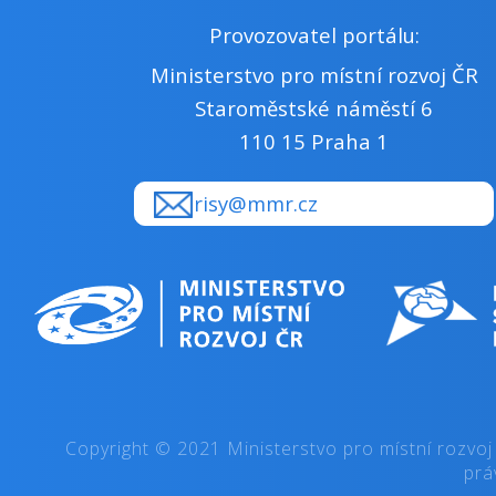
Provozovatel portálu:
Ministerstvo pro místní rozvoj ČR
Staroměstské náměstí 6
110 15 Praha 1
risy@mmr.cz
Copyright © 2021 Ministerstvo pro místní rozvoj
prá