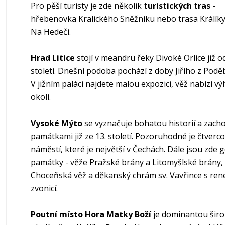
Pro pěší turisty je zde několik
turistických tras
-
hřebenovka Kralického Sněžníku nebo trasa Králík
Na Hedeči.
Hrad Litice
stojí v meandru řeky Divoké Orlice již od
století. Dnešní podoba pochází z doby Jiřího z Podě
V jižním paláci najdete malou expozici, věž nabízí vý
okolí.
Vysoké Mýto
se vyznačuje bohatou historií a zach
památkami již ze 13. století. Pozoruhodné je čtverc
náměstí, které je největší v Čechách. Dále jsou zde 
památky - věže Pražské brány a Litomyšlské brány,
Choceňská věž a děkanský chrám sv. Vavřince s ren
zvonicí.
Poutní místo Hora Matky Boží
je dominantou šir