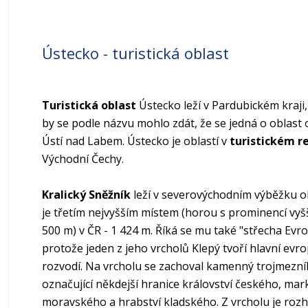
Správní členění
Obce
Ústecko - turistická oblast
Obce s rozšíř. působností
Turistická oblast
Ústecko leží v Pardubickém kraji,
Okresy
by se podle názvu mohlo zdát, že se jedná o oblast
Ústí nad Labem. Ústecko je oblastí v
turistickém r
Územní členění - mapy
Východní Čechy
.
Kralický Sněžník
leží v severovýchodním výběžku ob
je třetím nejvyšším místem (horou s prominencí vyš
500 m) v ČR - 1 424 m. Říká se mu také "střecha Evro
protože jeden z jeho vrcholů Klepý tvoří hlavní evr
rozvodí. Na vrcholu se zachoval kamenný trojmezní
označující někdejší hranice království českého, mar
moravského a hrabství kladského. Z vrcholu je rozh