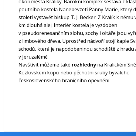
okolí města Králíky. Barokní komplex sestává z kláš
poutního kostela Nanebevzetí Panny Marie, který da
století vystavět biskup T. J. Becker. Z Králík k němu 
km dlouhá alej. Interiér kostela je vyzdoben
v pseudorenesančním slohu, sochy i oltáře jsou vy
z limbového dřeva. Uprostřed nádvoří stojí kaple S
schodů, která je napodobeninou schodiště z hradu
v Jeruzalémě.
Navštívit můžeme také
rozhledny
na Kralickém Sně
Kozlovském kopci nebo pěchotní sruby bývalého
československého hraničního opevnění.