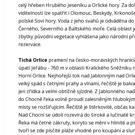
celý hřeben Hrubého Jeseníku a Orlické hory. Za do
viditelnosti lze spatřit i Olomouc, Beskydy, Krkonoš
polské Soví hory. Voda z jeho svahů je odváděna do
Černého, Severního a Baltského moře. Celá oblast j
zbytky původní vegetace vyhlášena jako národní př
rezervace.
Tichá Orlice
pramení na česko-moravských hranicí
úpatí Jeřábu - 760 m v oblasti Kralického Sněžníku 
Horní Orlice. Nejhořejší tok nad Jablonným nad Orli
velký spád s četnými prahy a vlnami, řečiště je balva
jen zřídka a velmi obtížně sjízdné. Z Jablonného nad 
do Chocně řeka volně proudí zalesněným hlubokým
místy se rozšiřujícím. Řečiště je štěrkovité, občas k
Nad Chocní se údolí rozevírá do široké a lučinaté kra
Řeka má četné zákruty, koryto se mění v hlinité a pí
tvoří se zde písčité pláže vhodné pro koupání a slun