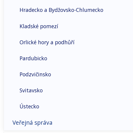
Obyvatelstvo
Hradecko a Bydžovsko-Chlumecko
Příjemci a průměrné výše důchodů
Kladské pomezí
Základní demografické údaje
Orlické hory a podhůří
Pardubicko
Podzvičinsko
Svitavsko
Ústecko
Veřejná správa