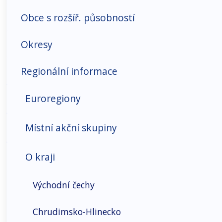
Hospodářské prostředí
Obce s rozšíř. působností
Infrastruktura-doprava, ICT
Okresy
Makroekonomické ukazatele
Regionální informace
Organizační struktura
Euroregiony
Přímé zahraniční investice
Místní akční skupiny
Trh práce
O kraji
Sociální prostředí
Východní čechy
Bydlení
Chrudimsko-Hlinecko