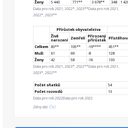
Ženy
5 440
771
*
*
3 678
*
*
348
1 42
Data pro rok 2021, 2022*, 2023**
Data pro rok 2021,
2022*, 2023**
Přírůstek obyvatelstva
Živě
Přirozený
Zemřelí
Přistěhova
narození
přírůstek
Celkem
83
*
*
105
*
*
-19
**
**
451
*
*
Muži
61
69
-8
128
Ženy
42
58
-16
130
Data pro rok 2021, 2023*, 2022**
Data pro rok 2021,
2023*, 2022**
Počet sňatků
54
Počet rozvodů
13
Data pro rok 2022
Data pro rok 2022
Zdroj dat:
ČSÚ