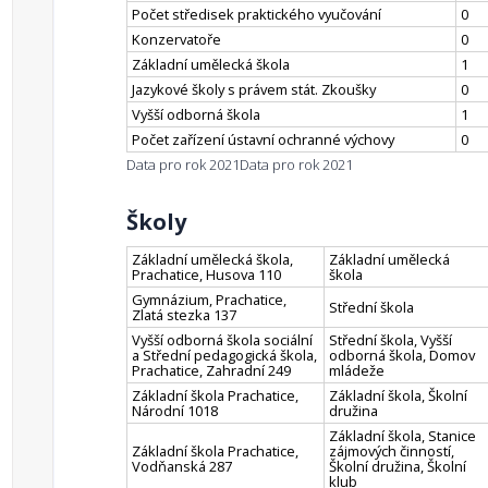
Počet středisek praktického vyučování
0
Konzervatoře
0
Základní umělecká škola
1
Jazykové školy s právem stát. Zkoušky
0
Vyšší odborná škola
1
Počet zařízení ústavní ochranné výchovy
0
Data pro rok 2021
Data pro rok 2021
Školy
Základní umělecká škola,
Základní umělecká
Prachatice, Husova 110
škola
Gymnázium, Prachatice,
Střední škola
Zlatá stezka 137
Vyšší odborná škola sociální
Střední škola, Vyšší
a Střední pedagogická škola,
odborná škola, Domov
Prachatice, Zahradní 249
mládeže
Základní škola Prachatice,
Základní škola, Školní
Národní 1018
družina
Základní škola, Stanice
Základní škola Prachatice,
zájmových činností,
Vodňanská 287
Školní družina, Školní
klub