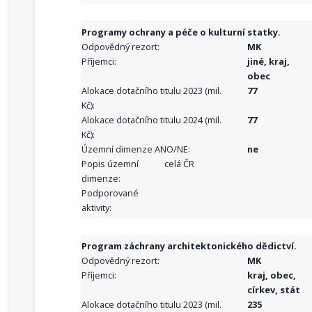
Programy ochrany a péče o kulturní statky.
Odpovědný rezort:
MK
Příjemci:
jiné, kraj,
obec
Alokace dotačního titulu 2023 (mil.
77
Kč):
Alokace dotačního titulu 2024 (mil.
77
Kč):
Územní dimenze ANO/NE:
ne
Popis územní
celá ČR
dimenze:
Podporované
aktivity:
Program záchrany architektonického dědictví.
Odpovědný rezort:
MK
Příjemci:
kraj, obec,
církev, stát
Alokace dotačního titulu 2023 (mil.
235