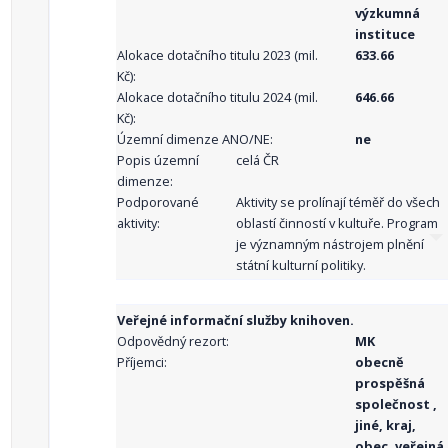
výzkumná
instituce
Alokace dotačního titulu 2023 (mil.
633.66
Kč):
Alokace dotačního titulu 2024 (mil.
646.66
Kč):
Územní dimenze ANO/NE:
ne
Popis územní
celá ČR
dimenze:
Podporované
Aktivity se prolínají téměř do všech
aktivity:
oblastí činností v kultuře. Program
je významným nástrojem plnění
státní kulturní politiky.
Veřejné informační služby knihoven.
Odpovědný rezort:
MK
Příjemci:
obecně
prospěšná
společnost ,
jiné, kraj,
obec, veřejná