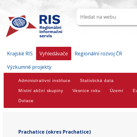
Krajské RIS
Vyhledávače
Regionální rozvoj ČR
Výzkumné projekty
Administrativní instituce
Statistická data
Místní akční skupiny
Vesnice roku
Území
E
Dotace
Prachatice (okres Prachatice)