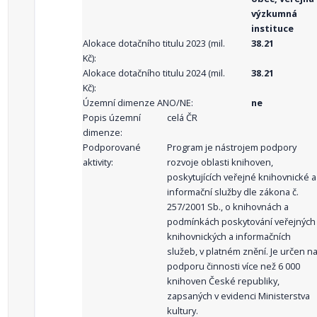
výzkumná
instituce
Alokace dotačního titulu 2023 (mil.
38.21
Kč):
Alokace dotačního titulu 2024 (mil.
38.21
Kč):
Územní dimenze ANO/NE:
ne
Popis územní
celá ČR
dimenze:
Podporované
Program je nástrojem podpory
aktivity:
rozvoje oblasti knihoven,
poskytujících veřejné knihovnické a
informační služby dle zákona č.
257/2001 Sb., o knihovnách a
podmínkách poskytování veřejných
knihovnických a informačních
služeb, v platném znění. Je určen n
podporu činnosti více než 6 000
knihoven České republiky,
zapsaných v evidenci Ministerstva
kultury.