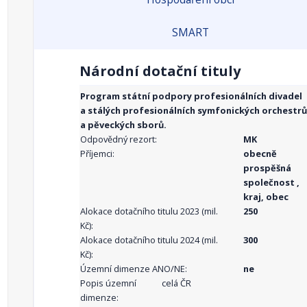
SMART
Národní dotační tituly
Program státní podpory profesionálních divadel
a stálých profesionálních symfonických orchestrů
a pěveckých sborů.
Odpovědný rezort:
MK
Příjemci:
obecně
prospěšná
společnost ,
kraj, obec
Alokace dotačního titulu 2023 (mil.
250
Kč):
Alokace dotačního titulu 2024 (mil.
300
Kč):
Územní dimenze ANO/NE:
ne
Popis územní
celá ČR
dimenze: