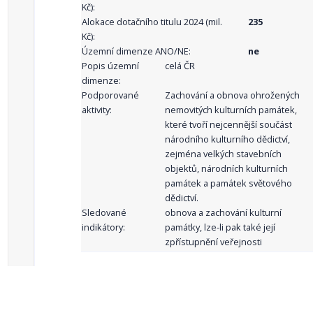
Kč):
Alokace dotačního titulu 2024 (mil.
235
Kč):
Územní dimenze ANO/NE:
ne
Popis územní
celá ČR
dimenze:
Podporované
Zachování a obnova ohrožených
aktivity:
nemovitých kulturních památek,
které tvoří nejcennější součást
národního kulturního dědictví,
zejména velkých stavebních
objektů, národních kulturních
památek a památek světového
dědictví.
Sledované
obnova a zachování kulturní
indikátory:
památky, lze-li pak také její
zpřístupnění veřejnosti
celkový počet záznamů: 59