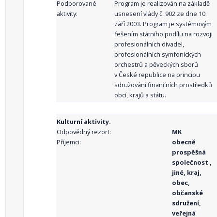
Podporované
Program je realizován na základě
aktivity:
usnesení vlády č. 902 ze dne 10.
září 2003. Program je systémovým
řešením státního podílu na rozvoji
profesionálních divadel,
profesionálních symfonických
orchestrů a pěveckých sborů
v České republice na principu
sdružování finančních prostředků
obcí, krajů a státu.
Kulturní aktivity.
Odpovědný rezort:
MK
Příjemci:
obecně
prospěšná
společnost ,
jiné, kraj,
obec,
občanské
sdružení,
veřejná