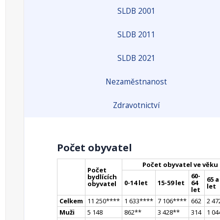
SLDB 2001
SLDB 2011
SLDB 2021
Nezaměstnanost
Zdravotnictví
Počet obyvatel
Počet obyvatel ve věku
Počet
60-
bydlících
65 a
0-14 let
15-59 let
64
obyvatel
let
let
Celkem
11 250
**
**
1 633
**
**
7 106
**
**
662
2 47
Muži
5 148
862
*
*
3 428
*
*
314
1 04