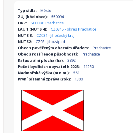
Typ sídla:
Město
ZUJ (kód obce):
550094
ORP:
SO ORP Prachatice
LAU 1 (NUTS 4):
CZ0315 - okres Prachatice
NUTS 3:
CZ031 - Jihočeský kraj
NUTS2:
CZ03 - Jihozápad
Obec s pověřeným obecním úřadem:
Prachatice
Obec s rozšířenou působností:
Prachatice
Katastrální plocha (ha):
3892
Počet bydlících obyvatel k 2023:
11250
Nadmořská výška (m n.m.):
561
První písemná zpráva (rok):
1300