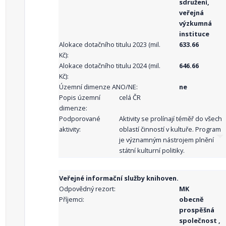
sdružení,
veřejná
výzkumná
instituce
Alokace dotačního titulu 2023 (mil.
633.66
Kč):
Alokace dotačního titulu 2024 (mil.
646.66
Kč):
Územní dimenze ANO/NE:
ne
Popis územní
celá ČR
dimenze:
Podporované
Aktivity se prolínají téměř do všech
aktivity:
oblastí činností v kultuře. Program
je významným nástrojem plnění
státní kulturní politiky.
Veřejné informační služby knihoven.
Odpovědný rezort:
MK
Příjemci:
obecně
prospěšná
společnost ,