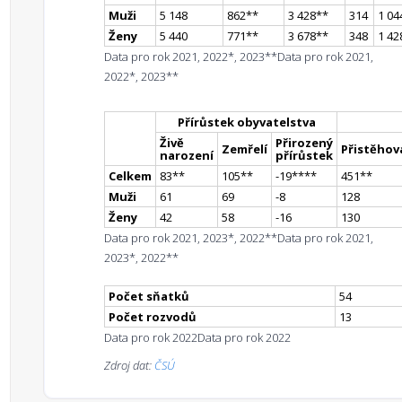
Muži
5 148
862
*
*
3 428
*
*
314
1 04
Ženy
5 440
771
*
*
3 678
*
*
348
1 42
Data pro rok 2021, 2022*, 2023**
Data pro rok 2021,
2022*, 2023**
Přírůstek obyvatelstva
Živě
Přirozený
Zemřelí
Přistěhova
narození
přírůstek
Celkem
83
*
*
105
*
*
-19
**
**
451
*
*
Muži
61
69
-8
128
Ženy
42
58
-16
130
Data pro rok 2021, 2023*, 2022**
Data pro rok 2021,
2023*, 2022**
Počet sňatků
54
Počet rozvodů
13
Data pro rok 2022
Data pro rok 2022
Zdroj dat:
ČSÚ