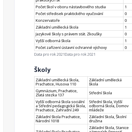
praktických šk
Počet škol v oboru nástavbového studia
1
Počet středisek praktického vyučování
0
Konzervatoře
0
Základní umělecká škola
1
Jazykové školy s právem stát. Zkoušky
0
Vyšší odborná škola
1
Počet zařízení ústavní ochranné výchovy
0
Data pro rok 2021
Data pro rok 2021
Školy
Základní umělecká škola,
Základní umělecká
Prachatice, Husova 110
škola
Gymnázium, Prachatice,
Střední škola
Zlatá stezka 137
Vyšší odborná škola sociální
Střední škola, Vyšší
a Střední pedagogická škola,
odborná škola, Domov
Prachatice, Zahradní 249
mládeže
Základní škola Prachatice,
Základní škola, Školní
Národní 1018
družina
Základní škola, Stanice
Základní škola Prachatice,
zájmových činností,