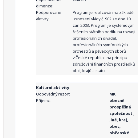
dimenze:
Podporované
Program je realizován na základě
aktivity:
usnesení vlády č. 902 ze dne 10.
září 2003. Program je systémovým
řešením státního podílu na rozvoji
profesionálních divadel,
profesionálních symfonických
orchestrů a pěveckých sborů
v České republice na principu
sdružování finančních prostředků
obcí, krajů a státu.
Kulturní aktivity.
Odpovědný rezort:
MK
Příjemci:
obecně
prospěšná
společnost ,
jiné, kraj,
obec,
občanské