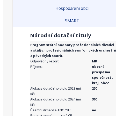
Hospodaření obcí
SMART
Národní dotační tituly
Program státní podpory profesionálních divadel
a stálých profesionálních symfonických orchestrů
a pěveckých sborů.
Odpovědný rezort:
MK
Příjemci:
obecně
prospěšná
společnost ,
kraj, obec
Alokace dotačního titulu 2023 (mil.
250
Kč):
Alokace dotačního titulu 2024 (mil.
300
Kč):
Územní dimenze ANO/NE:
ne
Popis územní
celá ČR