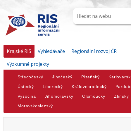
Krajské RIS
Vyhledávače
Regionální rozvoj ČR
Výzkumné projekty
Středočeský
Jihočeský
Plzeňský
Karlovarsk
Ústecký
Liberecký
Královehradecký
Pardub
Vysočina
Jihomoravský
Olomoucký
Zlínský
Moravskoslezský