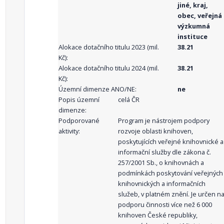
jiné, kraj,
obec, veřejná
výzkumná
instituce
Alokace dotačního titulu 2023 (mil.
38.21
Kč):
Alokace dotačního titulu 2024 (mil.
38.21
Kč):
Územní dimenze ANO/NE:
ne
Popis územní
celá ČR
dimenze:
Podporované
Program je nástrojem podpory
aktivity:
rozvoje oblasti knihoven,
poskytujících veřejné knihovnické a
informační služby dle zákona č.
257/2001 Sb., o knihovnách a
podmínkách poskytování veřejných
knihovnických a informačních
služeb, v platném znění. Je určen n
podporu činnosti více než 6 000
knihoven České republiky,