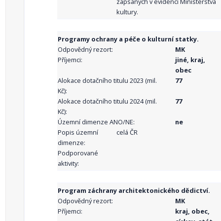
zapsaných v evidenci Ministerstva
kultury.
Programy ochrany a péče o kulturní statky.
Odpovědný rezort:
MK
Příjemci:
jiné, kraj,
obec
Alokace dotačního titulu 2023 (mil.
77
Kč):
Alokace dotačního titulu 2024 (mil.
77
Kč):
Územní dimenze ANO/NE:
ne
Popis územní
celá ČR
dimenze:
Podporované
aktivity:
Program záchrany architektonického dědictví.
Odpovědný rezort:
MK
Příjemci:
kraj, obec,