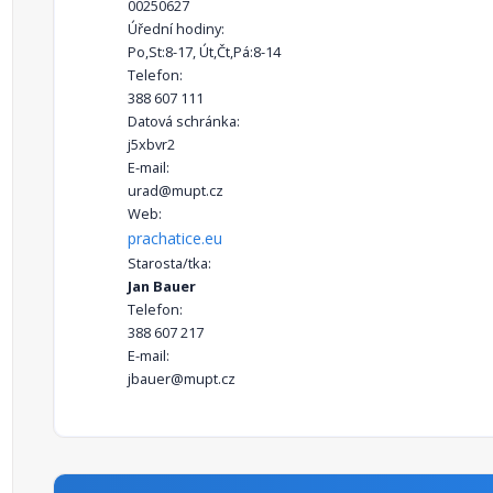
00250627
Úřední hodiny:
Po,St:8-17, Út,Čt,Pá:8-14
Telefon:
388 607 111
Datová schránka:
j5xbvr2
E-mail:
urad@mupt.cz
Web:
prachatice.eu
Starosta/tka:
Jan Bauer
Telefon:
388 607 217
E-mail:
jbauer@mupt.cz