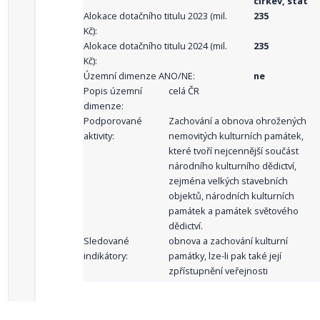
církev, stát
Alokace dotačního titulu 2023 (mil.
235
Kč):
Alokace dotačního titulu 2024 (mil.
235
Kč):
Územní dimenze ANO/NE:
ne
Popis územní
celá ČR
dimenze:
Podporované
Zachování a obnova ohrožených
aktivity:
nemovitých kulturních památek,
které tvoří nejcennější součást
národního kulturního dědictví,
zejména velkých stavebních
objektů, národních kulturních
památek a památek světového
dědictví.
Sledované
obnova a zachování kulturní
indikátory:
památky, lze-li pak také její
zpřístupnění veřejnosti