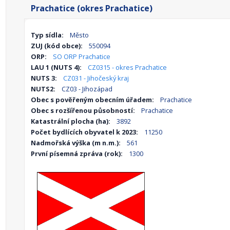
Prachatice (okres Prachatice)
Typ sídla:
Město
ZUJ (kód obce):
550094
ORP:
SO ORP Prachatice
LAU 1 (NUTS 4):
CZ0315 - okres Prachatice
NUTS 3:
CZ031 - Jihočeský kraj
NUTS2:
CZ03 - Jihozápad
Obec s pověřeným obecním úřadem:
Prachatice
Obec s rozšířenou působností:
Prachatice
Katastrální plocha (ha):
3892
Počet bydlících obyvatel k 2023:
11250
Nadmořská výška (m n.m.):
561
První písemná zpráva (rok):
1300