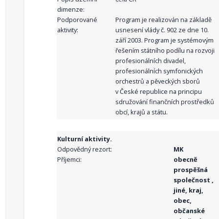
dimenze:
Podporované
Program je realizován na základě
aktivity:
usnesení vlády č. 902 ze dne 10.
září 2003. Program je systémovým
řešením státního podílu na rozvoji
profesionálních divadel,
profesionálních symfonických
orchestrů a pěveckých sborů
v České republice na principu
sdružování finančních prostředků
obcí, krajů a státu.
Kulturní aktivity.
Odpovědný rezort:
MK
Příjemci:
obecně
prospěšná
společnost ,
jiné, kraj,
obec,
občanské