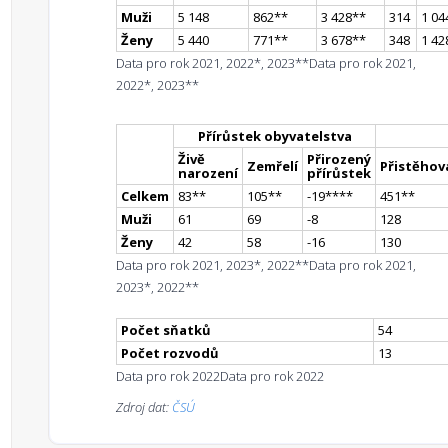
Muži
5 148
862
*
*
3 428
*
*
314
1 04
Ženy
5 440
771
*
*
3 678
*
*
348
1 42
Data pro rok 2021, 2022*, 2023**
Data pro rok 2021,
2022*, 2023**
Přírůstek obyvatelstva
Živě
Přirozený
Zemřelí
Přistěhova
narození
přírůstek
Celkem
83
*
*
105
*
*
-19
**
**
451
*
*
Muži
61
69
-8
128
Ženy
42
58
-16
130
Data pro rok 2021, 2023*, 2022**
Data pro rok 2021,
2023*, 2022**
Počet sňatků
54
Počet rozvodů
13
Data pro rok 2022
Data pro rok 2022
Zdroj dat:
ČSÚ