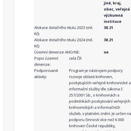
jiné, kraj,
obec, veřejná
výzkumná
instituce
Alokace dotačního titulu 2023 (mil.
38.21
Kč):
Alokace dotačního titulu 2024 (mil.
38.21
Kč):
Územní dimenze ANO/NE:
ne
Popis územní
celá ČR
dimenze:
Podporované
Program je nástrojem podpory
aktivity:
rozvoje oblasti knihoven,
poskytujících veřejné knihovnické a
informační služby dle zákona č.
257/2001 Sb., o knihovnách a
podmínkách poskytování veřejných
knihovnických a informačních
služeb, v platném znění. Je určen n
podporu činnosti více než 6 000
knihoven České republiky,