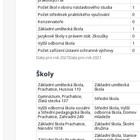
praktických šk
Počet škol v oboru nástavbového studia
1
Počet středisek praktického vyučování
0
Konzervatoře
0
Základní umělecká škola
1
Jazykové školy s právem stát. Zkoušky
0
Vyšší odborná škola
1
Počet zařízení ústavní ochranné výchovy
0
Data pro rok 2021
Data pro rok 2021
Školy
Základní umělecká škola,
Základní umělecká
Prachatice, Husova 110
škola
Gymnázium, Prachatice,
Střední škola
Zlatá stezka 137
Vyšší odborná škola sociální
Střední škola, Vyšší
a Střední pedagogická škola,
odborná škola, Domov
Prachatice, Zahradní 249
mládeže
Základní škola Prachatice,
Základní škola, Školní
Národní 1018
družina
Základní škola, Stanice
Základní škola Prachatice,
zájmových činností,