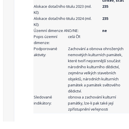
církev, stát
Alokace dotačního titulu 2023 (mil.
235
Kč):
Alokace dotačního titulu 2024 (mil.
235
Kč):
Územní dimenze ANO/NE:
ne
Popis územní
celá ČR
dimenze:
Podporované
Zachování a obnova ohrožených
aktivity:
nemovitých kulturních památek,
které tvoří nejcennější součást
národního kulturního dědictví,
zejména velkých stavebních
objektů, národních kulturních
památek a památek světového
dědictví.
Sledované
obnova a zachování kulturní
indikátory:
památky, lze-li pak také její
zpřístupnění veřejnosti