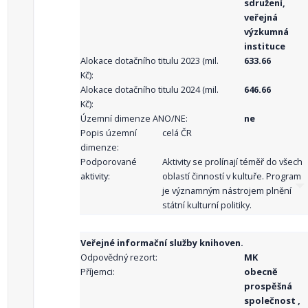
sdružení,
veřejná
výzkumná
instituce
Alokace dotačního titulu 2023 (mil.
633.66
Kč):
Alokace dotačního titulu 2024 (mil.
646.66
Kč):
Územní dimenze ANO/NE:
ne
Popis územní
celá ČR
dimenze:
Podporované
Aktivity se prolínají téměř do všech
aktivity:
oblastí činností v kultuře. Program
je významným nástrojem plnění
státní kulturní politiky.
Veřejné informační služby knihoven.
Odpovědný rezort:
MK
Příjemci:
obecně
prospěšná
společnost ,