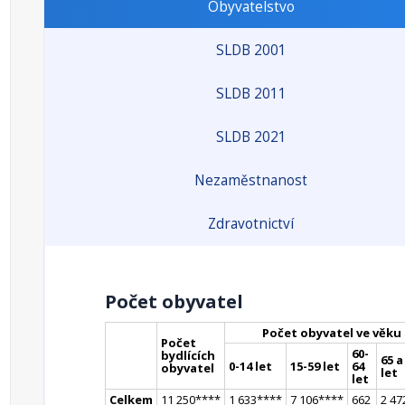
Obyvatelstvo
SLDB 2001
SLDB 2011
SLDB 2021
Nezaměstnanost
Zdravotnictví
Počet obyvatel
Počet obyvatel ve věku
Počet
60-
bydlících
65 a
0-14 let
15-59 let
64
obyvatel
let
let
Celkem
11 250
**
**
1 633
**
**
7 106
**
**
662
2 47