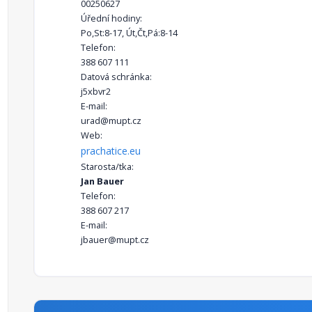
00250627
Úřední hodiny:
Po,St:8-17, Út,Čt,Pá:8-14
Telefon:
388 607 111
Datová schránka:
j5xbvr2
E-mail:
urad@mupt.cz
Web:
prachatice.eu
Starosta/tka:
Jan Bauer
Telefon:
388 607 217
E-mail:
jbauer@mupt.cz