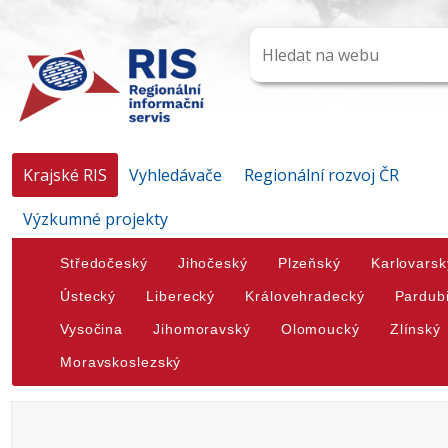
Krajské RIS
Vyhledávače
Regionální rozvoj ČR
Výzkumné projekty
Středočeský
Jihočeský
Plzeňský
Karlovarsk
Ústecký
Liberecký
Královehradecký
Pardub
Vysočina
Jihomoravský
Olomoucký
Zlínský
Moravskoslezský