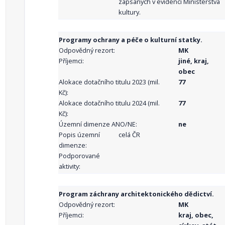
zapsaných v evidenci Ministerstva
kultury.
Programy ochrany a péče o kulturní statky.
Odpovědný rezort:
MK
Příjemci:
jiné, kraj,
obec
Alokace dotačního titulu 2023 (mil.
77
Kč):
Alokace dotačního titulu 2024 (mil.
77
Kč):
Územní dimenze ANO/NE:
ne
Popis územní
celá ČR
dimenze:
Podporované
aktivity:
Program záchrany architektonického dědictví.
Odpovědný rezort:
MK
Příjemci:
kraj, obec,