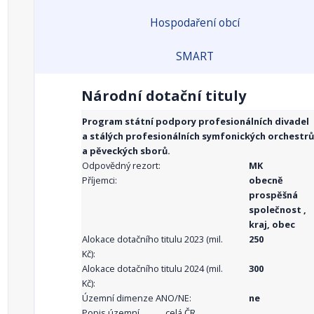
Hospodaření obcí
SMART
Národní dotační tituly
Program státní podpory profesionálních divadel
a stálých profesionálních symfonických orchestrů
a pěveckých sborů.
Odpovědný rezort:
MK
Příjemci:
obecně
prospěšná
společnost ,
kraj, obec
Alokace dotačního titulu 2023 (mil.
250
Kč):
Alokace dotačního titulu 2024 (mil.
300
Kč):
Územní dimenze ANO/NE:
ne
Popis územní
celá ČR