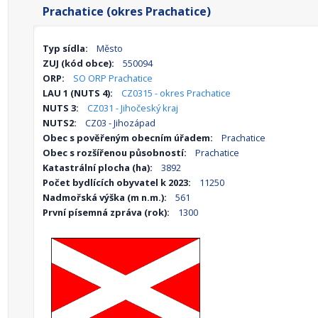
Prachatice (okres Prachatice)
Typ sídla:
Město
ZUJ (kód obce):
550094
ORP:
SO ORP Prachatice
LAU 1 (NUTS 4):
CZ0315 - okres Prachatice
NUTS 3:
CZ031 - Jihočeský kraj
NUTS2:
CZ03 - Jihozápad
Obec s pověřeným obecním úřadem:
Prachatice
Obec s rozšířenou působností:
Prachatice
Katastrální plocha (ha):
3892
Počet bydlících obyvatel k 2023:
11250
Nadmořská výška (m n.m.):
561
První písemná zpráva (rok):
1300