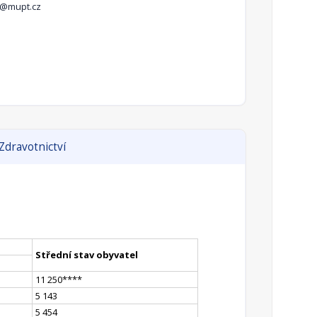
r@mupt.cz
Zdravotnictví
Střední stav obyvatel
11 250
**
**
5 143
5 454