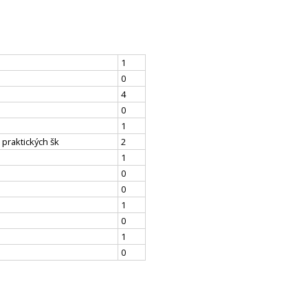
1
0
4
0
1
 praktických šk
2
1
0
0
1
0
1
0