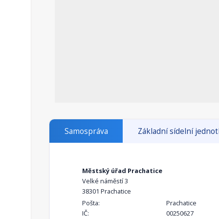
Samospráva
Základní sídelní jedno
Městský úřad Prachatice
Velké náměstí 3
38301 Prachatice
Pošta:
Prachatice
IČ:
00250627