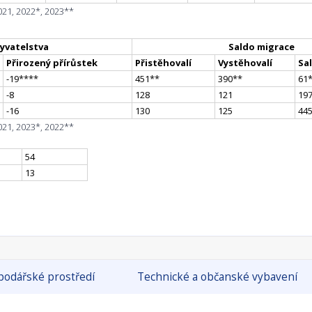
021, 2022*, 2023**
yvatelstva
Saldo migrace
Přirozený přírůstek
Přistěhovalí
Vystěhovalí
Sa
-19
**
**
451
*
*
390
*
*
61
-8
128
121
19
-16
130
125
44
021, 2023*, 2022**
54
13
odářské prostředí
Technické a občanské vybavení