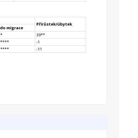
Přírůstek/úbytek
ldo migrace
*
*
39
*
*
7
**
**
-1
5
**
**
-11