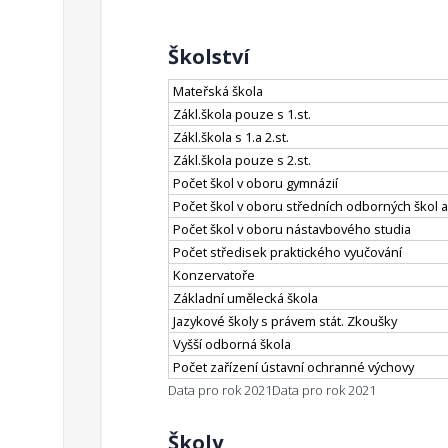
Školství
Mateřská škola
Zákl.škola pouze s 1.st.
Zákl.škola s 1.a 2.st.
Zákl.škola pouze s 2.st.
Počet škol v oboru gymnázií
Počet škol v oboru středních odborných škol a
Počet škol v oboru nástavbového studia
Počet středisek praktického vyučování
Konzervatoře
Základní umělecká škola
Jazykové školy s právem stát. Zkoušky
Vyšší odborná škola
Počet zařízení ústavní ochranné výchovy
Data pro rok 2021
Data pro rok 2021
Školy