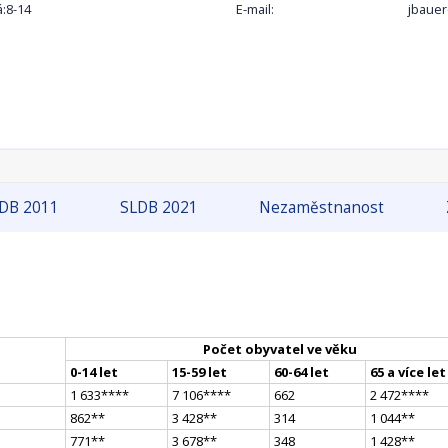
á:8-14
E-mail:
jbaue
DB 2011
SLDB 2021
Nezaměstnanost
Počet obyvatel ve věku
0-14 let
15-59 let
60-64 let
65 a více let
1 633
**
**
7 106
**
**
662
2 472
**
**
862
*
*
3 428
*
*
314
1 044
*
*
771
*
*
3 678
*
*
348
1 428
*
*