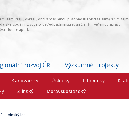
 z území krajů, okresů, obcí s rozšířenou působností i obcí se zaměřením zej
ářské, sociální, životní prostředí, administrativní členění, veřejnou správu i
vu, dotace apod.
gionální rozvoj ČR
Výzkumné projekty
Karlovarský
Ústecký
Liberecký
Král
ký
Zlínský
Moravskoslezský
Libínský les