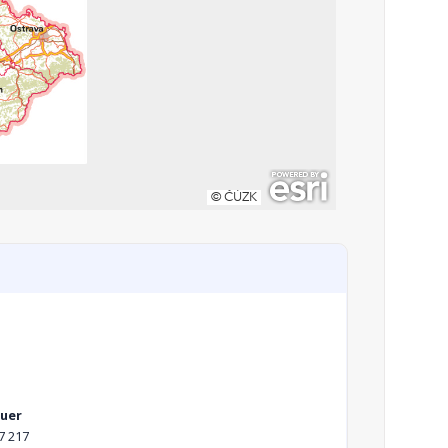
auer
7 217