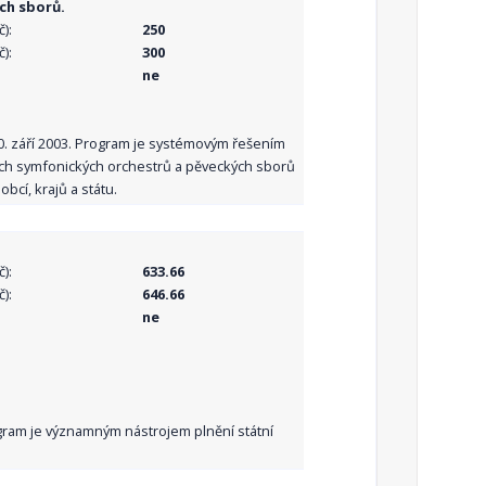
ch sborů.
):
250
):
300
ne
10. září 2003. Program je systémovým řešením
ních symfonických orchestrů a pěveckých sborů
bcí, krajů a státu.
):
633.66
):
646.66
ne
Program je významným nástrojem plnění státní