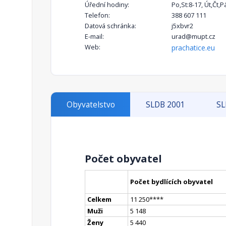
Úřední hodiny:
Po,St:8-17, Út,Čt,P
Telefon:
388 607 111
Datová schránka:
j5xbvr2
E-mail:
urad@mupt.cz
Web:
prachatice.eu
Obyvatelstvo
SLDB 2001
SL
Počet obyvatel
Počet bydlících obyvatel
Celkem
11 250
**
**
Muži
5 148
Ženy
5 440