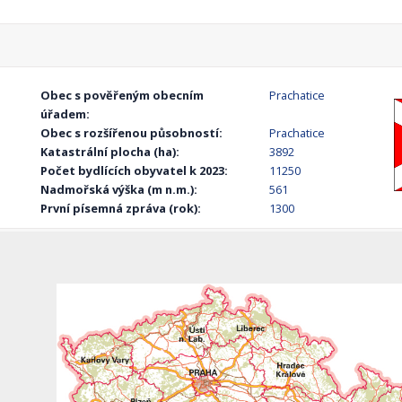
Obec s pověřeným obecním
Prachatice
úřadem:
Obec s rozšířenou působností:
Prachatice
Katastrální plocha (ha):
3892
Počet bydlících obyvatel k 2023:
11250
Nadmořská výška (m n.m.):
561
První písemná zpráva (rok):
1300