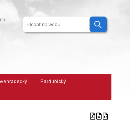
ména
ovehradecký
Pardubický