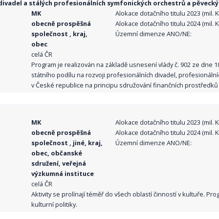
ivadel a stálých profesionálních symfonických orchestrů a pěvecký
MK
Alokace dotačního titulu 2023 (mil. Kč
obecně prospěšná
Alokace dotačního titulu 2024 (mil. Kč
společnost , kraj,
Územní dimenze ANO/NE:
obec
celá ČR
Program je realizován na základě usnesení vlády č. 902 ze dne 
státního podílu na rozvoji profesionálních divadel, profesionál
v České republice na principu sdružování finančních prostředků o
MK
Alokace dotačního titulu 2023 (mil. Kč
obecně prospěšná
Alokace dotačního titulu 2024 (mil. Kč
společnost , jiné, kraj,
Územní dimenze ANO/NE:
obec, občanské
sdružení, veřejná
výzkumná instituce
celá ČR
Aktivity se prolínají téměř do všech oblastí činností v kultuře. 
kulturní politiky.