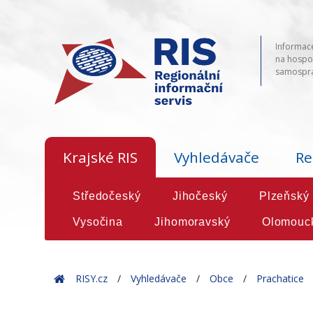
Informace
na hospod
samosprá
Krajské RIS
Vyhledávače
Re
Středočeský
Jihočeský
Plzeňský
Vysočina
Jihomoravský
Olomouc
Home
RISY.cz
Vyhledávače
Obce
Prachatice