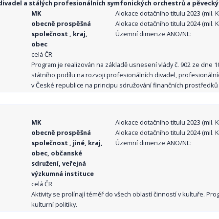
ivadel a stálých profesionálních symfonických orchestrů a pěvecký
MK
Alokace dotačního titulu 2023 (mil. Kč
obecně prospěšná
Alokace dotačního titulu 2024 (mil. Kč
společnost , kraj,
Územní dimenze ANO/NE:
obec
celá ČR
Program je realizován na základě usnesení vlády č. 902 ze dne 
státního podílu na rozvoji profesionálních divadel, profesionál
v České republice na principu sdružování finančních prostředků o
MK
Alokace dotačního titulu 2023 (mil. Kč
obecně prospěšná
Alokace dotačního titulu 2024 (mil. Kč
společnost , jiné, kraj,
Územní dimenze ANO/NE:
obec, občanské
sdružení, veřejná
výzkumná instituce
celá ČR
Aktivity se prolínají téměř do všech oblastí činností v kultuře. 
kulturní politiky.