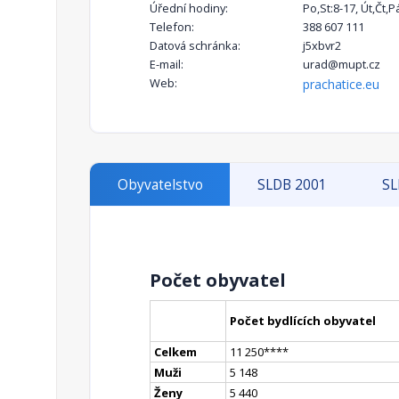
Úřední hodiny:
Po,St:8-17, Út,Čt,P
Telefon:
388 607 111
Datová schránka:
j5xbvr2
E-mail:
urad@mupt.cz
Web:
prachatice.eu
Obyvatelstvo
SLDB 2001
SL
Počet obyvatel
Počet bydlících obyvatel
Celkem
11 250
**
**
Muži
5 148
Ženy
5 440