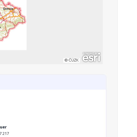
auer
7 217