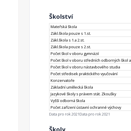
Školství
Mateřská škola
Zákl.škola pouze s 1.st.
Zákl.škola s 1.a 2.st.
Zákl.škola pouze s 2.st.
Počet škol v oboru gymnázií
Počet škol v oboru středních odborných škol a
Počet škol v oboru nástavbového studia
Počet středisek praktického vyučování
Konzervatoře
Základní umělecká škola
Jazykové školy s právem stát. Zkoušky
Vyšší odborná škola
Počet zařízení ústavní ochranné výchovy
Data pro rok 2021
Data pro rok 2021
Školy