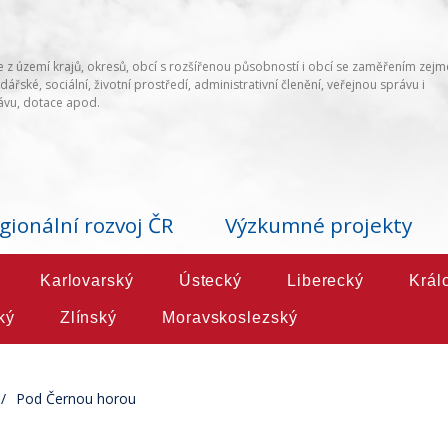
 z území krajů, okresů, obcí s rozšířenou působností i obcí se zaměřením zej
ářské, sociální, životní prostředí, administrativní členění, veřejnou správu i
vu, dotace apod.
gionální rozvoj ČR
Výzkumné projekty
Karlovarský
Ústecký
Liberecký
Král
ký
Zlínský
Moravskoslezský
Pod Černou horou