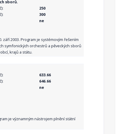
ch sborů.
):
250
):
300
ne
10. září 2003. Program je systémovým řešením
ních symfonických orchestrů a pěveckých sborů
bcí, krajů a státu.
):
633.66
):
646.66
ne
Program je významným nástrojem plnění státní