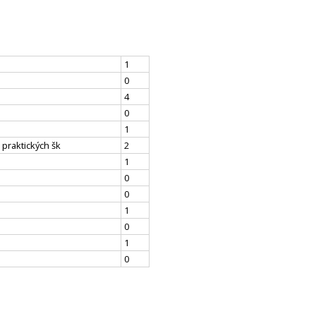
1
0
4
0
1
 praktických šk
2
1
0
0
1
0
1
0