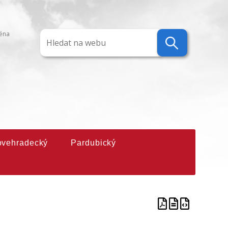
ména
ovehradecký
Pardubický