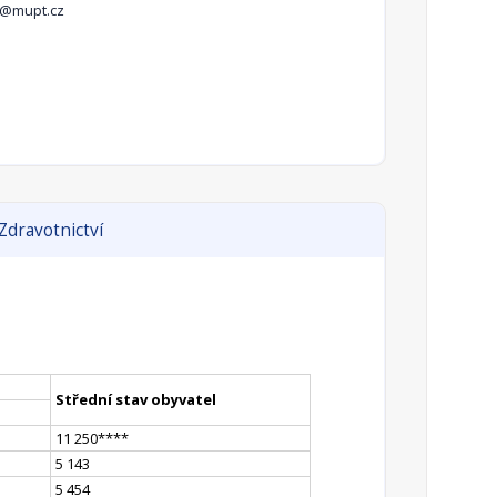
r@mupt.cz
Zdravotnictví
Střední stav obyvatel
11 250
**
**
5 143
5 454