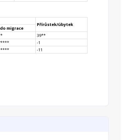
Přírůstek/úbytek
ldo migrace
*
*
39
*
*
7
**
**
-1
5
**
**
-11