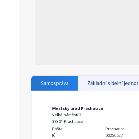
Samospráva
Základní sídelní jedno
Městský úřad Prachatice
Velké náměstí 3
38301 Prachatice
Pošta:
Prachatice
IČ:
00250627