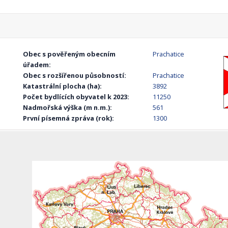
Obec s pověřeným obecním
Prachatice
úřadem:
Obec s rozšířenou působností:
Prachatice
Katastrální plocha (ha):
3892
Počet bydlících obyvatel k 2023:
11250
Nadmořská výška (m n.m.):
561
První písemná zpráva (rok):
1300