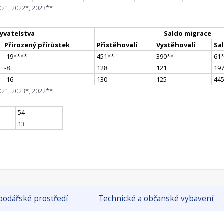
021, 2022*, 2023**
yvatelstva
Saldo migrace
Přirozený přírůstek
Přistěhovalí
Vystěhovalí
Sa
-19
**
**
451
*
*
390
*
*
61
-8
128
121
19
-16
130
125
44
021, 2023*, 2022**
54
13
odářské prostředí
Technické a občanské vybavení