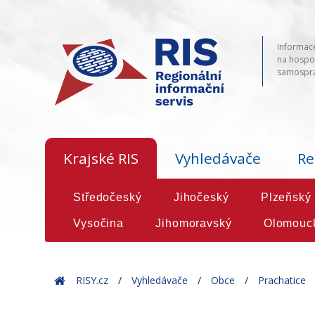
Informace
na hospod
samosprá
Krajské RIS
Vyhledávače
Re
Středočeský
Jihočeský
Plzeňský
Vysočina
Jihomoravský
Olomouc
Home
RISY.cz
Vyhledávače
Obce
Prachatice