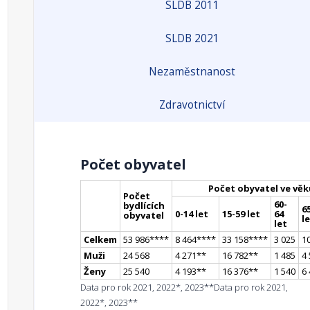
SLDB 2011
SLDB 2021
Nezaměstnanost
Zdravotnictví
Počet obyvatel
Počet obyvatel ve věk
Počet
60-
bydlících
65
0-14 let
15-59 let
64
obyvatel
l
let
Celkem
53 986
**
**
8 464
**
**
33 158
**
**
3 025
1
Muži
24 568
4 271
*
*
16 782
*
*
1 485
4
Ženy
25 540
4 193
*
*
16 376
*
*
1 540
6
Data pro rok 2021, 2022*, 2023**
Data pro rok 2021,
2022*, 2023**