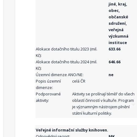
jiné, kraj,
obec,
občanské
sdružení,
veřejná
výzkumná
instituce
Alokace dotačního titulu 2023 (mil.
633.66
Kč):
Alokace dotačního titulu 2024 (mil.
646.66
Kč):
Územní dimenze ANO/NE:
ne
Popis územní
celá ČR
dimenze:
Podporované
Aktivity se prolínají téměř do všech
aktivity:
oblastí činností v kultuře. Program
je významným nástrojem plnění
státní kulturní politiky.
Veřejné informační služby knihoven.
Odpovědný rezort:
MK