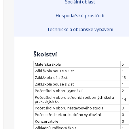
Sociální oblast
Hospodářské prostředí
Technické a občanské vybavení
Školství
Mateřská škola
5
Zákl.škola pouze s 1.st.
1
Zákl.škola s 1.a 2.st.
13
Zákl.škola pouze s 2.st.
1
Počet škol v oboru gymnázií
2
Počet škol v oboru středních odborných škol a
14
praktických šk
Počet škol v oboru nástavbového studia
3
Počet středisek praktického vyučování
0
Konzervatoře
0
Základní umělecká škola
1