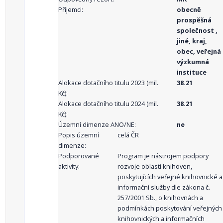
Příjemci:
obecně
prospěšná
společnost ,
jiné, kraj,
obec, veřejná
výzkumná
instituce
Alokace dotačního titulu 2023 (mil.
38.21
Kč):
Alokace dotačního titulu 2024 (mil.
38.21
Kč):
Územní dimenze ANO/NE:
ne
Popis územní
celá ČR
dimenze:
Podporované
Program je nástrojem podpory
aktivity:
rozvoje oblasti knihoven,
poskytujících veřejné knihovnické a
informační služby dle zákona č.
257/2001 Sb., o knihovnách a
podmínkách poskytování veřejných
knihovnických a informačních