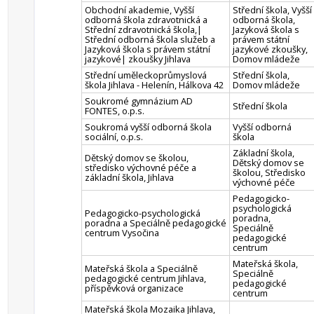
Obchodní akademie, Vyšší
Střední škola, Vyšší
odborná škola zdravotnická a
odborná škola,
Střední zdravotnická škola,|
Jazyková škola s
Střední odborná škola služeb a
právem státní
Jazyková škola s právem státní
jazykové zkoušky,
jazykové| zkoušky Jihlava
Domov mládeže
Střední uměleckoprůmyslová
Střední škola,
škola Jihlava - Helenín, Hálkova 42
Domov mládeže
Soukromé gymnázium AD
Střední škola
FONTES, o.p.s.
Soukromá vyšší odborná škola
Vyšší odborná
sociální, o.p.s.
škola
Základní škola,
Dětský domov se školou,
Dětský domov se
středisko výchovné péče a
školou, Středisko
základní škola, Jihlava
výchovné péče
Pedagogicko-
psychologická
Pedagogicko-psychologická
poradna,
poradna a Speciálně pedagogické
Speciálně
centrum Vysočina
pedagogické
centrum
Mateřská škola,
Mateřská škola a Speciálně
Speciálně
pedagogické centrum Jihlava,
pedagogické
příspěvková organizace
centrum
Mateřská škola Mozaika Jihlava,