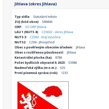
Jihlava (okres Jihlava)
Typ sídla:
Statutární město
ZUJ (kód obce):
586846
ORP:
SO ORP Jihlava
LAU 1 (NUTS 4):
CZ0632 - okres Jihlava
NUTS 3:
CZ063 - Kraj Vysočina
NUTS2:
CZ06 - Jihovýchod
Obec s pověřeným obecním úřadem:
Jihlava
Obec s rozšířenou působností:
Jihlava
Katastrální plocha (ha):
8786
Počet bydlících obyvatel k 2023:
53986
Nadmořská výška (m n.m.):
525
První písemná zpráva (rok):
1233