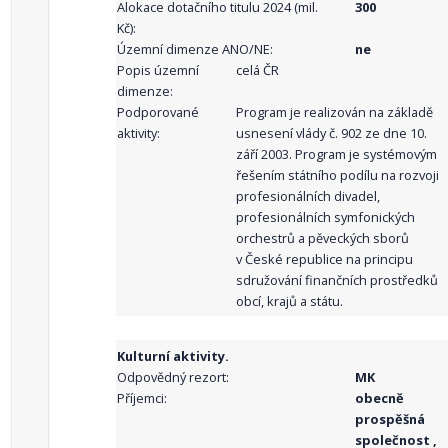
Alokace dotačního titulu 2024 (mil.
300
Kč):
Územní dimenze ANO/NE:
ne
Popis územní
celá ČR
dimenze:
Podporované
Program je realizován na základě
aktivity:
usnesení vlády č. 902 ze dne 10.
září 2003. Program je systémovým
řešením státního podílu na rozvoji
profesionálních divadel,
profesionálních symfonických
orchestrů a pěveckých sborů
v České republice na principu
sdružování finančních prostředků
obcí, krajů a státu.
Kulturní aktivity.
Odpovědný rezort:
MK
Příjemci:
obecně
prospěšná
společnost ,