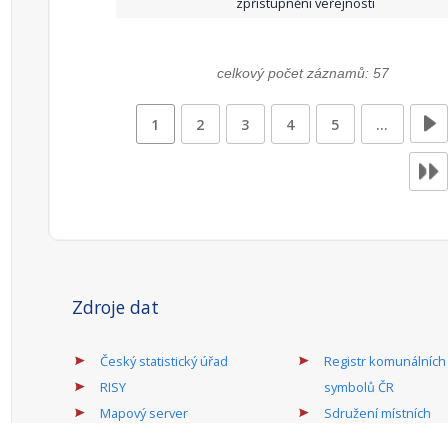
zpřístupnění veřejnosti
celkový počet záznamů: 57
1
2
3
4
5
…
Zdroje dat
Český statistický úřad
Registr komunálních
RISY
symbolů ČR
Mapový server
Sdružení místních
samospráv ČR