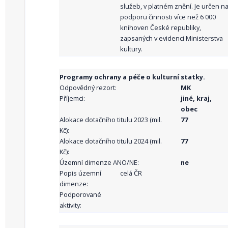
služeb, v platném znění. Je určen n
podporu činnosti více než 6 000
knihoven České republiky,
zapsaných v evidenci Ministerstva
kultury.
Programy ochrany a péče o kulturní statky.
Odpovědný rezort:
MK
Příjemci:
jiné, kraj,
obec
Alokace dotačního titulu 2023 (mil.
77
Kč):
Alokace dotačního titulu 2024 (mil.
77
Kč):
Územní dimenze ANO/NE:
ne
Popis územní
celá ČR
dimenze:
Podporované
aktivity: