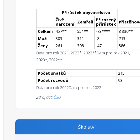
Přírůstek obyvatelstva
Živě
Přirozený
Zemřelí
Přistěhova
narození
přírůstek
Celkem
457
*
*
551
*
*
-73
**
**
3 330
*
*
Muži
303
311
-8
713
Ženy
261
308
-47
586
Data pro rok 2021, 2023*, 2022**
Data pro rok 2021,
2023*, 2022**
Počet sňatků
215
Počet rozvodů
93
Data pro rok 2022
Data pro rok 2022
Zdroj dat:
ČSÚ
Školství