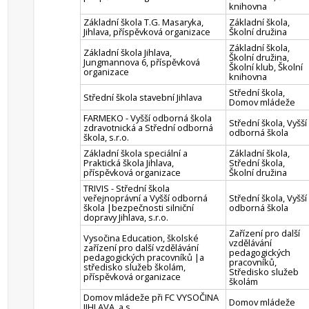
knihovna
Základní škola T.G. Masaryka,
Základní škola,
Jihlava, příspěvková organizace
Školní družina
Základní škola,
Základní škola Jihlava,
Školní družina,
Jungmannova 6, příspěvková
Školní klub, Školní
organizace
knihovna
Střední škola,
Střední škola stavební Jihlava
Domov mládeže
FARMEKO - Vyšší odborná škola
Střední škola, Vyšší
zdravotnická a Střední odborná
odborná škola
škola, s.r.o.
Základní škola speciální a
Základní škola,
Praktická škola Jihlava,
Střední škola,
příspěvková organizace
Školní družina
TRIVIS - Střední škola
veřejnoprávní a Vyšší odborná
Střední škola, Vyšší
škola |bezpečnosti silniční
odborná škola
dopravy Jihlava, s.r.o.
Zařízení pro další
Vysočina Education, školské
vzdělávání
zařízení pro další vzdělávání
pedagogických
pedagogických pracovníků |a
pracovníků,
středisko služeb školám,
Středisko služeb
příspěvková organizace
školám
Domov mládeže při FC VYSOČINA
Domov mládeže
JIHLAVA, a.s.