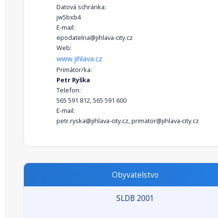
Datová schránka:
jw5bxb4
E-mail:
epodatelna@jihlava-city.cz
Web:
www.jihlava.cz
Primátor/ka:
Petr Ryška
Telefon:
565 591 812, 565 591 600
E-mail:
petr.ryska@jihlava-city.cz, primator@jihlava-city.cz
Obyvatelstvo
SLDB 2001