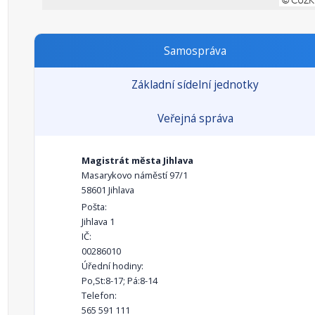
Samospráva
Základní sídelní jednotky
Veřejná správa
Magistrát města Jihlava
Masarykovo náměstí 97/1
58601 Jihlava
Pošta:
Jihlava 1
IČ:
00286010
Úřední hodiny:
Po,St:8-17; Pá:8-14
Telefon:
565 591 111