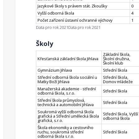
Jazykové školy s právem stát. Zkoušky
0
Vyšší odborná škola
4
Počet zařízení ústavní ochranné výchovy
1
Data pro rok 2021
Data pro rok 2021
Školy
Základní škola,
Křesťanská základní škola Jihlava
Školní družina,
Školní klub
Gymnázium Jihlava
Střední škola
Střední odborná škola sociální u
Střední škola,
Matky Boží Jihlava
Domov mládeže
Manažerská akademie - střední
Střední škola
odborná škola, s.r.o.
Střední škola průmyslová,
Střední škola
technická a automobilní Jihlava
Soukromá vyšší odborná škola
Střední škola, Vyšší
grafická a Střední umělecká škola
odborná škola
grafická, s.r.o.
Škola ekonomiky a cestovního
ruchu, soukromá střední
Střední škola
odborná škola s.r.o.