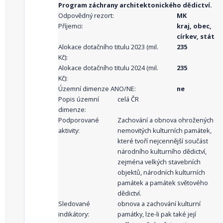
Program záchrany architektonického dědictví.
Odpovědný rezort:
MK
Příjemci:
kraj, obec,
církev, stát
Alokace dotačního titulu 2023 (mil.
235
Kč):
Alokace dotačního titulu 2024 (mil.
235
Kč):
Územní dimenze ANO/NE:
ne
Popis územní
celá ČR
dimenze:
Podporované
Zachování a obnova ohrožených
aktivity:
nemovitých kulturních památek,
které tvoří nejcennější součást
národního kulturního dědictví,
zejména velkých stavebních
objektů, národních kulturních
památek a památek světového
dědictví.
Sledované
obnova a zachování kulturní
indikátory:
památky, lze-li pak také její