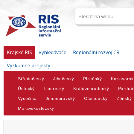
Krajské RIS
Vyhledávače
Regionální rozvoj ČR
Výzkumné projekty
Středočeský
Jihočeský
Plzeňský
Karlovarsk
Ústecký
Liberecký
Královehradecký
Pardub
Vysočina
Jihomoravský
Olomoucký
Zlínský
Moravskoslezský