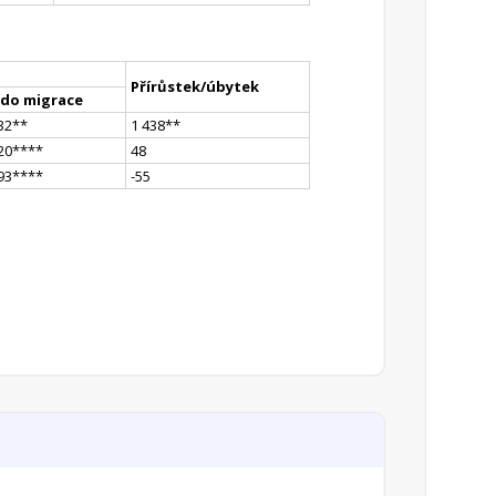
Přírůstek/úbytek
ldo migrace
32
*
*
1 438
*
*
20
**
**
48
93
**
**
-55