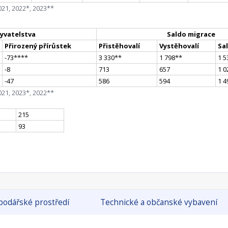
021, 2022*, 2023**
yvatelstva
Saldo migrace
Přirozený přírůstek
Přistěhovalí
Vystěhovalí
Sa
-73
**
**
3 330
*
*
1 798
*
*
1 5
-8
713
657
1 0
-47
586
594
1 4
021, 2023*, 2022**
215
93
odářské prostředí
Technické a občanské vybavení