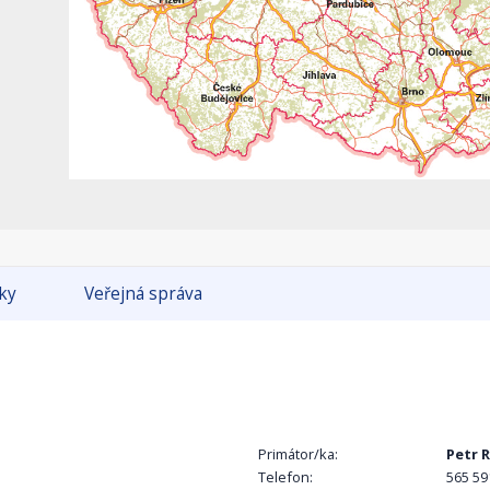
tky
Veřejná správa
Primátor/ka:
Petr 
Telefon:
565 59