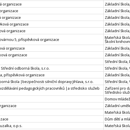
vá organizace
Základní škola
 organizace
Základní škola,
vá organizace
Základní škola,
ěvková organizace
Základní škola,
vková organizace
Základní škola
Mateřská škola,
Plovárnou 5, příspěvková organizace
Školní knihov
ková organizace
Základní škola
vková organizace
Základní škola,
Střední škola
Střední odborná škola, s.r.o.
Střední škola,
ava, příspěvková organizace
Základní škola,
borná škola |bezpečnosti silniční dopravy Jihlava, s.r.o.
Střední škola,
í vzdělávání pedagogických pracovníků |a středisko služeb
Zařízení pro d
Středisko slu
Domov mláde
organizace
Základní uměl
Mateřská škol
izace
Dům dětí a ml
zalka, o.p.s.
Mateřská škola