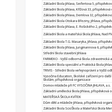
Základní škola Jihlava, Seifertova 5, příspěvko
Základní škola Jihlava, Křížová 33, příspěvková
Základní škola Jihlava, Demlova 32, příspěvko
Základní škola Otokara Březiny, Jihlava, přísp
Základní škola Jihlava, E. Rošického 2, příspě
Základní škola a mateřská škola Jihlava, Nad 
Základní škola T.G. Masaryka, Jihlava, příspěv
Základní škola Jihlava, Jungmannova 6, příspě
Střední škola stavební Jihlava
FARMEKO - Vyšší odborná škola zdravotnická a 
Základní škola speciální a Praktická škola Jihl
TRIVIS - Střední škola veřejnoprávní a Vyšší od
Vysočina Education, školské zařízení pro dalš
školám, příspěvková organizace
Domov mládeže při FC VYSOČINA JIHLAVA, a.s.
Základní umělecká škola Jihlava, příspěvková 
MATEŘSKÁ ŠKOLA KVÍTEK
Dům dětí a mládeže Jihlava, příspěvková organ
Základní škola ScioŠkola a Mateřská škola Meru