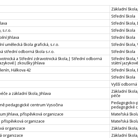
Základní škola,
Střední škola
lava
Střední škola
 s.r.o.
Střední škola
lní Jihlava
Střední škola
í umělecká škola grafická, s.r.o.
Střední škola,
 střední odborná škola s.r.o.
Střední škola
otnická a Střední zdravotnická škola,| Střední odborná
Střední škola,
jazykové| zkoušky Jihlava
státní jazyko
lenín, Hálkova 42
Střední škola
Střední škola
Vyšší odborná 
Základní škola
če a základní škola, Jihlava
péče
Pedagogicko-p
lně pedagogické centrum Vysočina
pedagogické 
um Jihlava, příspěvková organizace
Mateřská škol
, příspěvková organizace
Mateřská škol
ková organizace
Základní škola
vá organizace
Základní škola,