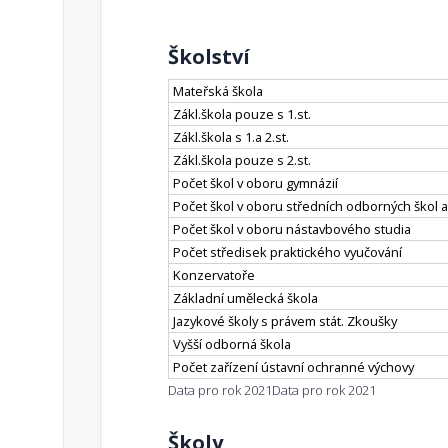
Školství
Mateřská škola
Zákl.škola pouze s 1.st.
Zákl.škola s 1.a 2.st.
Zákl.škola pouze s 2.st.
Počet škol v oboru gymnázií
Počet škol v oboru středních odborných škol a
Počet škol v oboru nástavbového studia
Počet středisek praktického vyučování
Konzervatoře
Základní umělecká škola
Jazykové školy s právem stát. Zkoušky
Vyšší odborná škola
Počet zařízení ústavní ochranné výchovy
Data pro rok 2021
Data pro rok 2021
Školy