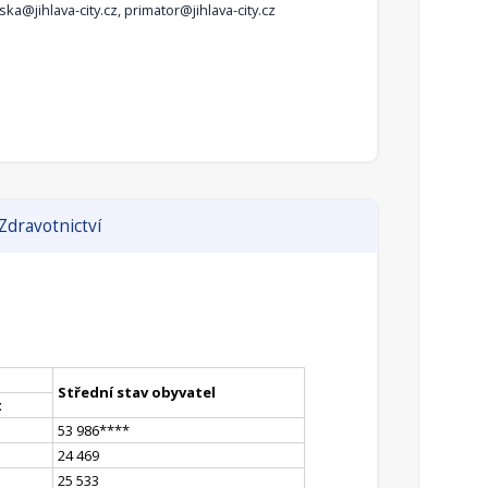
ska@jihlava-city.cz, primator@jihlava-city.cz
Zdravotnictví
Střední stav obyvatel
t
53 986
**
**
24 469
25 533