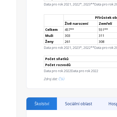
Data pro rok 2021, 2022*, 2023**
Data pro rok 2
Přírůstek ob
Živě narození
Zemřelí
Celkem
457
*
*
551
*
*
Muži
303
311
Ženy
261
308
Data pro rok 2021, 2023*, 2022**
Data pro rok 2
Počet sňatků
Počet rozvodů
Data pro rok 2022
Data pro rok 2022
Zdroj dat:
ČSÚ
Školství
Sociální oblast
Hosp