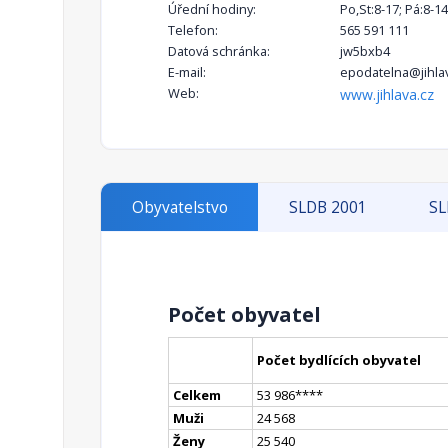
Úřední hodiny:
Po,St:8-17; Pá:8-14
Telefon:
565 591 111
Datová schránka:
jw5bxb4
E-mail:
epodatelna@jihlav
Web:
www.jihlava.cz
Obyvatelstvo
SLDB 2001
SL
Počet obyvatel
Počet bydlících obyvatel
Celkem
53 986
**
**
Muži
24 568
Ženy
25 540