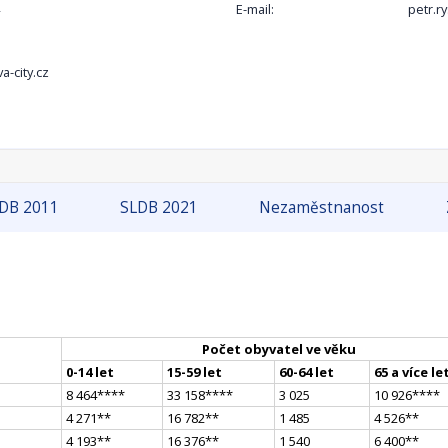
E-mail:
petr.ry
a-city.cz
DB 2011
SLDB 2021
Nezaměstnanost
Počet obyvatel ve věku
0-14 let
15-59 let
60-64 let
65 a více le
8 464
**
**
33 158
**
**
3 025
10 926
**
**
4 271
*
*
16 782
*
*
1 485
4 526
*
*
4 193
*
*
16 376
*
*
1 540
6 400
*
*