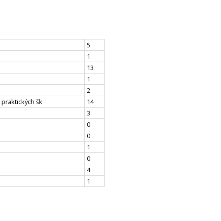
5
1
13
1
2
 praktických šk
14
3
0
0
1
0
4
1