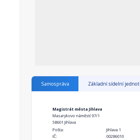
Samospráva
Základní sídelní jedno
Magistrát města Jihlava
Masarykovo náměstí 97/1
58601 Jihlava
Pošta:
Jihlava 1
IČ:
00286010