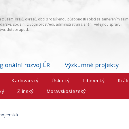
 z území krajů, okresů, obcí s rozšířenou působností i obcí se zaměřením zej
ářské, sociální, životní prostředí, administrativní členění, veřejnou správu i
vu, dotace apod.
gionální rozvoj ČR
Výzkumné projekty
Karlovarský
Ústecký
Liberecký
Král
ký
Zlínský
Moravskoslezský
nojemská