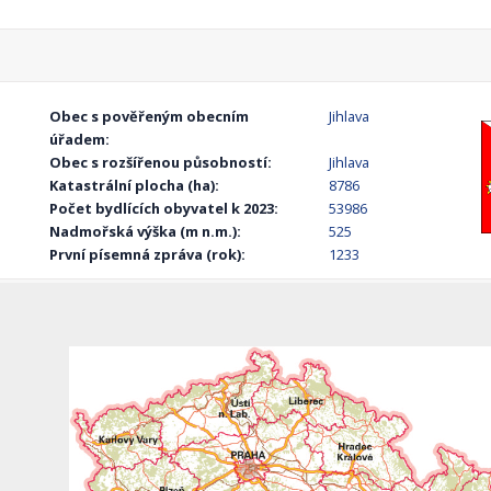
Obec s pověřeným obecním
Jihlava
úřadem:
Obec s rozšířenou působností:
Jihlava
Katastrální plocha (ha):
8786
Počet bydlících obyvatel k 2023:
53986
Nadmořská výška (m n.m.):
525
První písemná zpráva (rok):
1233