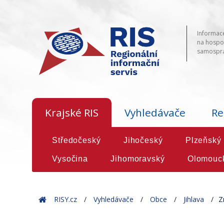
Informace
na hospod
samosprá
Krajské RIS
Vyhledávače
Re
Středočeský
Jihočeský
Plzeňský
Vysočina
Jihomoravský
Olomouc
Home
RISY.cz
Vyhledávače
Obce
Jihlava
Z