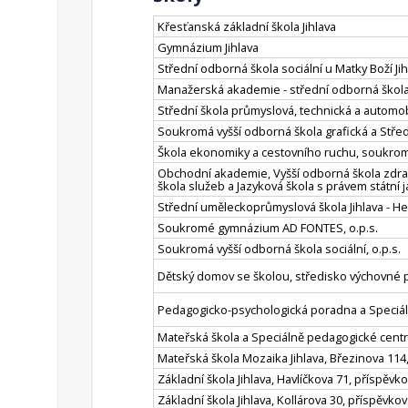
Křesťanská základní škola Jihlava
Gymnázium Jihlava
Střední odborná škola sociální u Matky Boží Jih
Manažerská akademie - střední odborná škola,
Střední škola průmyslová, technická a automobi
Soukromá vyšší odborná škola grafická a Středn
Škola ekonomiky a cestovního ruchu, soukromá
Obchodní akademie, Vyšší odborná škola zdrav
škola služeb a Jazyková škola s právem státní 
Střední uměleckoprůmyslová škola Jihlava - He
Soukromé gymnázium AD FONTES, o.p.s.
Soukromá vyšší odborná škola sociální, o.p.s.
Dětský domov se školou, středisko výchovné pé
Pedagogicko-psychologická poradna a Speciá
Mateřská škola a Speciálně pedagogické centr
Mateřská škola Mozaika Jihlava, Březinova 114
Základní škola Jihlava, Havlíčkova 71, příspěv
Základní škola Jihlava, Kollárova 30, příspěvko