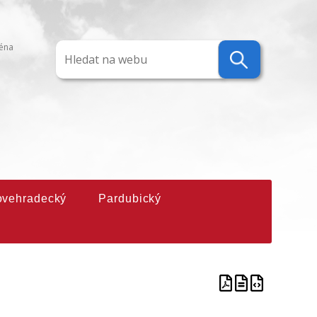
ména
ovehradecký
Pardubický