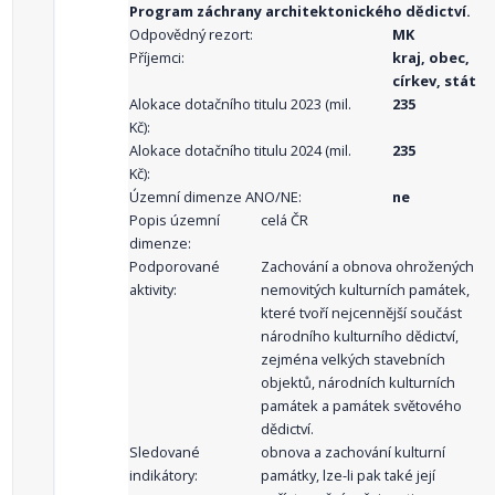
Program záchrany architektonického dědictví.
Odpovědný rezort:
MK
Příjemci:
kraj, obec,
církev, stát
Alokace dotačního titulu 2023 (mil.
235
Kč):
Alokace dotačního titulu 2024 (mil.
235
Kč):
Územní dimenze ANO/NE:
ne
Popis územní
celá ČR
dimenze:
Podporované
Zachování a obnova ohrožených
aktivity:
nemovitých kulturních památek,
které tvoří nejcennější součást
národního kulturního dědictví,
zejména velkých stavebních
objektů, národních kulturních
památek a památek světového
dědictví.
Sledované
obnova a zachování kulturní
indikátory:
památky, lze-li pak také její