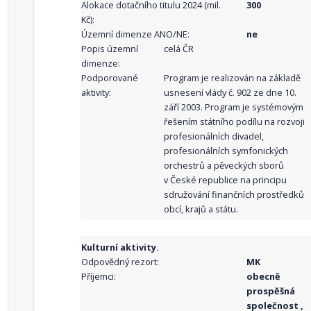
Alokace dotačního titulu 2024 (mil.
300
Kč):
Územní dimenze ANO/NE:
ne
Popis územní
celá ČR
dimenze:
Podporované
Program je realizován na základě
aktivity:
usnesení vlády č. 902 ze dne 10.
září 2003. Program je systémovým
řešením státního podílu na rozvoji
profesionálních divadel,
profesionálních symfonických
orchestrů a pěveckých sborů
v České republice na principu
sdružování finančních prostředků
obcí, krajů a státu.
Kulturní aktivity.
Odpovědný rezort:
MK
Příjemci:
obecně
prospěšná
společnost ,