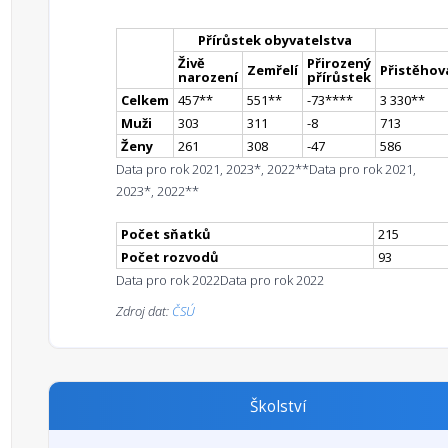
Přírůstek obyvatelstva
Živě
Přirozený
Zemřelí
Přistěhova
narození
přírůstek
Celkem
457
*
*
551
*
*
-73
**
**
3 330
*
*
Muži
303
311
-8
713
Ženy
261
308
-47
586
Data pro rok 2021, 2023*, 2022**
Data pro rok 2021,
2023*, 2022**
Počet sňatků
215
Počet rozvodů
93
Data pro rok 2022
Data pro rok 2022
Zdroj dat:
ČSÚ
Školství