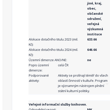
jiné, kraj,
obec,
občanské
sdružení,
veřejná
výzkumná
instituce
Alokace dotačního titulu 2023 (mil.
633.66
Kč):
Alokace dotačního titulu 2024 (mil.
646.66
Kč):
Územní dimenze ANO/NE:
ne
Popis územní
celá ČR
dimenze:
Podporované
Aktivity se prolínají téměř do všech
aktivity:
oblastí činností v kultuře. Program
je významným nástrojem plnění
státní kulturní politiky.
Veřejné informační služby knihoven.
Odpovědný rezort:
MK