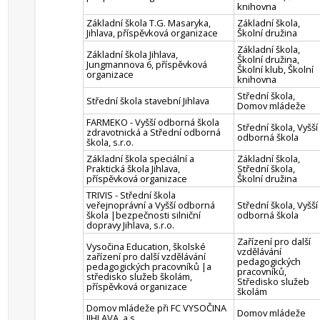
knihovna
Základní škola T.G. Masaryka,
Základní škola,
Jihlava, příspěvková organizace
Školní družina
Základní škola,
Základní škola Jihlava,
Školní družina,
Jungmannova 6, příspěvková
Školní klub, Školní
organizace
knihovna
Střední škola,
Střední škola stavební Jihlava
Domov mládeže
FARMEKO - Vyšší odborná škola
Střední škola, Vyšší
zdravotnická a Střední odborná
odborná škola
škola, s.r.o.
Základní škola speciální a
Základní škola,
Praktická škola Jihlava,
Střední škola,
příspěvková organizace
Školní družina
TRIVIS - Střední škola
veřejnoprávní a Vyšší odborná
Střední škola, Vyšší
škola |bezpečnosti silniční
odborná škola
dopravy Jihlava, s.r.o.
Zařízení pro další
Vysočina Education, školské
vzdělávání
zařízení pro další vzdělávání
pedagogických
pedagogických pracovníků |a
pracovníků,
středisko služeb školám,
Středisko služeb
příspěvková organizace
školám
Domov mládeže při FC VYSOČINA
Domov mládeže
JIHLAVA, a.s.