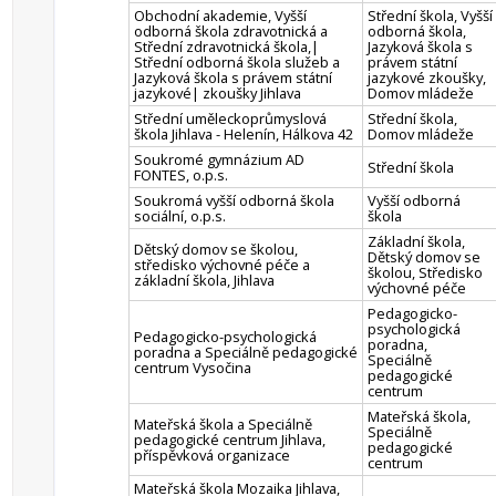
Obchodní akademie, Vyšší
Střední škola, Vyšší
odborná škola zdravotnická a
odborná škola,
Střední zdravotnická škola,|
Jazyková škola s
Střední odborná škola služeb a
právem státní
Jazyková škola s právem státní
jazykové zkoušky,
jazykové| zkoušky Jihlava
Domov mládeže
Střední uměleckoprůmyslová
Střední škola,
škola Jihlava - Helenín, Hálkova 42
Domov mládeže
Soukromé gymnázium AD
Střední škola
FONTES, o.p.s.
Soukromá vyšší odborná škola
Vyšší odborná
sociální, o.p.s.
škola
Základní škola,
Dětský domov se školou,
Dětský domov se
středisko výchovné péče a
školou, Středisko
základní škola, Jihlava
výchovné péče
Pedagogicko-
psychologická
Pedagogicko-psychologická
poradna,
poradna a Speciálně pedagogické
Speciálně
centrum Vysočina
pedagogické
centrum
Mateřská škola,
Mateřská škola a Speciálně
Speciálně
pedagogické centrum Jihlava,
pedagogické
příspěvková organizace
centrum
Mateřská škola Mozaika Jihlava,