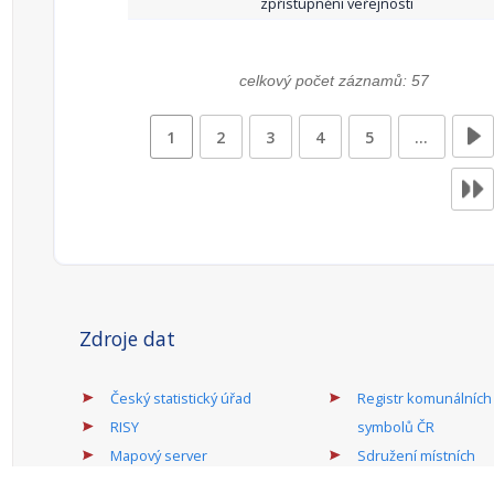
zpřístupnění veřejnosti
celkový počet záznamů: 57
1
2
3
4
5
…
Zdroje dat
Český statistický úřad
Registr komunálních
RISY
symbolů ČR
Mapový server
Sdružení místních
samospráv ČR