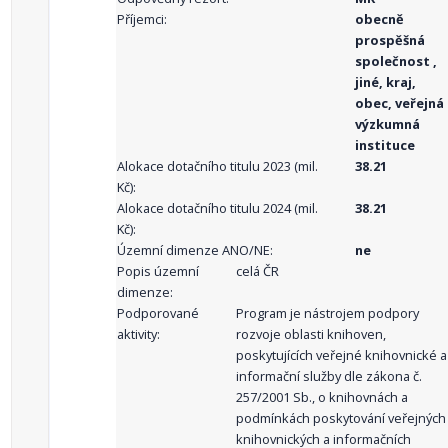
Příjemci:
obecně
prospěšná
společnost ,
jiné, kraj,
obec, veřejná
výzkumná
instituce
Alokace dotačního titulu 2023 (mil.
38.21
Kč):
Alokace dotačního titulu 2024 (mil.
38.21
Kč):
Územní dimenze ANO/NE:
ne
Popis územní
celá ČR
dimenze:
Podporované
Program je nástrojem podpory
aktivity:
rozvoje oblasti knihoven,
poskytujících veřejné knihovnické a
informační služby dle zákona č.
257/2001 Sb., o knihovnách a
podmínkách poskytování veřejných
knihovnických a informačních