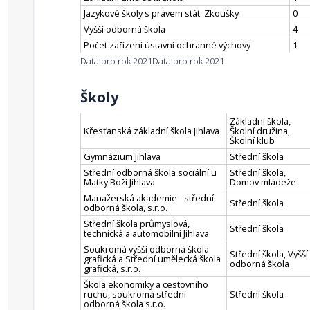
Jazykové školy s právem stát. Zkoušky
0
Vyšší odborná škola
4
Počet zařízení ústavní ochranné výchovy
1
Data pro rok 2021
Data pro rok 2021
Školy
Základní škola,
Křesťanská základní škola Jihlava
Školní družina,
Školní klub
Gymnázium Jihlava
Střední škola
Střední odborná škola sociální u
Střední škola,
Matky Boží Jihlava
Domov mládeže
Manažerská akademie - střední
Střední škola
odborná škola, s.r.o.
Střední škola průmyslová,
Střední škola
technická a automobilní Jihlava
Soukromá vyšší odborná škola
Střední škola, Vyšší
grafická a Střední umělecká škola
odborná škola
grafická, s.r.o.
Škola ekonomiky a cestovního
ruchu, soukromá střední
Střední škola
odborná škola s.r.o.