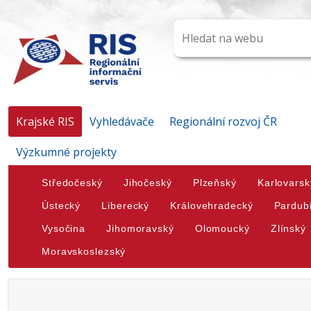
Krajské RIS
Vyhledávače
Regionální rozvoj ČR
Výzkumné projekty
Středočeský
Jihočeský
Plzeňský
Karlovarsk
Ústecký
Liberecký
Královehradecký
Pardub
Vysočina
Jihomoravský
Olomoucký
Zlínský
Moravskoslezský