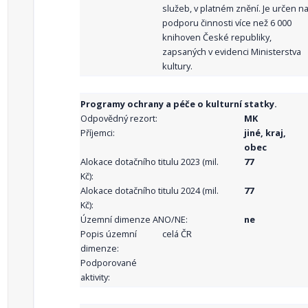
služeb, v platném znění. Je určen n
podporu činnosti více než 6 000
knihoven České republiky,
zapsaných v evidenci Ministerstva
kultury.
Programy ochrany a péče o kulturní statky.
Odpovědný rezort:
MK
Příjemci:
jiné, kraj,
obec
Alokace dotačního titulu 2023 (mil.
77
Kč):
Alokace dotačního titulu 2024 (mil.
77
Kč):
Územní dimenze ANO/NE:
ne
Popis územní
celá ČR
dimenze:
Podporované
aktivity: