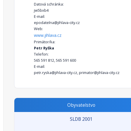
Datová schránka:
jw5bxb4
E-mail:
epodatelna@jihlava-city.cz
Web:
www.jihlava.cz
Primátor/ka:
Petr Ryška
Telefon:
565 591 812, 565 591 600
E-mail:
petr.ryska@jihlava-city.cz, primator@jihlava-city.cz
Obyvatelstvo
SLDB 2001