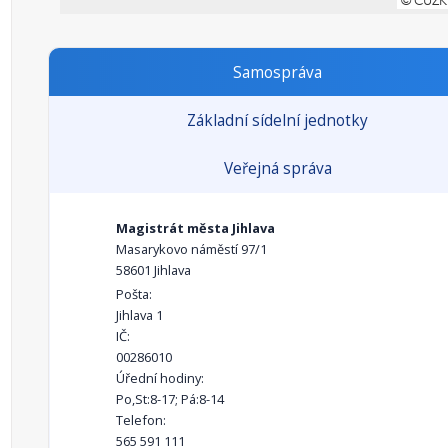
Samospráva
Základní sídelní jednotky
Veřejná správa
Magistrát města Jihlava
Masarykovo náměstí 97/1
58601 Jihlava
Pošta:
Jihlava 1
IČ:
00286010
Úřední hodiny:
Po,St:8-17; Pá:8-14
Telefon:
565 591 111