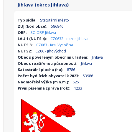
Jihlava (okres Jihlava)
Typ sídla:
Statutární město
ZUJ (kód obce):
586846
ORP:
SO ORP Jihlava
LAU 1 (NUTS 4):
CZ0632 - okres Jihlava
NUTS 3:
CZ063 - Kraj Vysočina
NUTS2:
CZ06 - Jihovýchod
Obec s pověřeným obecním úřadem:
Jihlava
Obec s rozšířenou působností:
Jihlava
Katastrální plocha (ha):
8786
Počet bydlících obyvatel k 2023:
53986
Nadmořská výška (m n.m.):
525
První písemná zpráva (rok):
1233