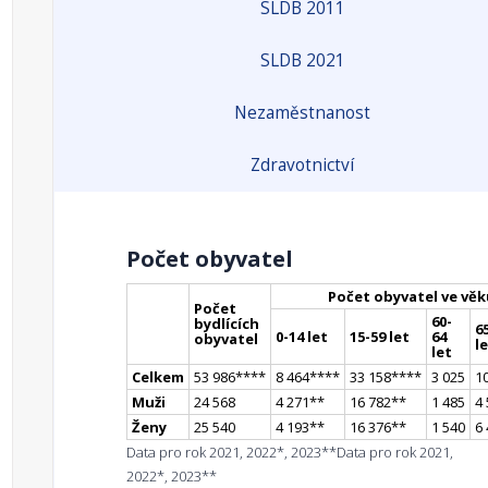
SLDB 2011
SLDB 2021
Nezaměstnanost
Zdravotnictví
Počet obyvatel
Počet obyvatel ve věk
Počet
60-
bydlících
65
0-14 let
15-59 let
64
obyvatel
l
let
Celkem
53 986
**
**
8 464
**
**
33 158
**
**
3 025
1
Muži
24 568
4 271
*
*
16 782
*
*
1 485
4
Ženy
25 540
4 193
*
*
16 376
*
*
1 540
6
Data pro rok 2021, 2022*, 2023**
Data pro rok 2021,
2022*, 2023**