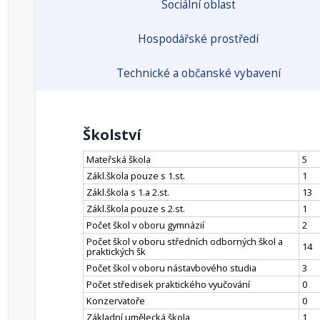
Sociální oblast
Hospodářské prostředí
Technické a občanské vybavení
Školství
Mateřská škola
5
Zákl.škola pouze s 1.st.
1
Zákl.škola s 1.a 2.st.
13
Zákl.škola pouze s 2.st.
1
Počet škol v oboru gymnázií
2
Počet škol v oboru středních odborných škol a
14
praktických šk
Počet škol v oboru nástavbového studia
3
Počet středisek praktického vyučování
0
Konzervatoře
0
Základní umělecká škola
1