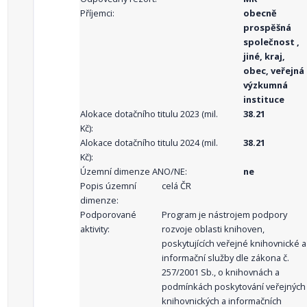
Příjemci:
obecně
prospěšná
společnost ,
jiné, kraj,
obec, veřejná
výzkumná
instituce
Alokace dotačního titulu 2023 (mil.
38.21
Kč):
Alokace dotačního titulu 2024 (mil.
38.21
Kč):
Územní dimenze ANO/NE:
ne
Popis územní
celá ČR
dimenze:
Podporované
Program je nástrojem podpory
aktivity:
rozvoje oblasti knihoven,
poskytujících veřejné knihovnické a
informační služby dle zákona č.
257/2001 Sb., o knihovnách a
podmínkách poskytování veřejných
knihovnických a informačních