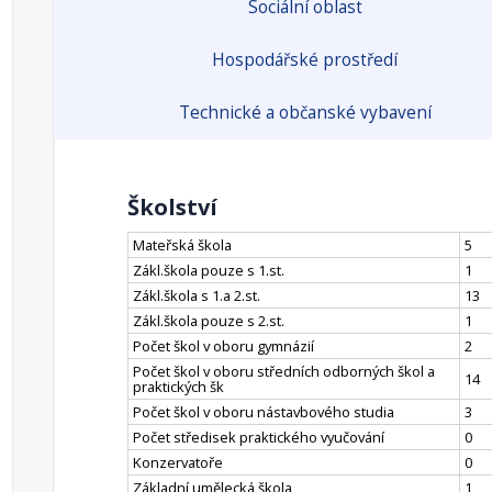
Sociální oblast
Hospodářské prostředí
Technické a občanské vybavení
Školství
Mateřská škola
5
Zákl.škola pouze s 1.st.
1
Zákl.škola s 1.a 2.st.
13
Zákl.škola pouze s 2.st.
1
Počet škol v oboru gymnázií
2
Počet škol v oboru středních odborných škol a
14
praktických šk
Počet škol v oboru nástavbového studia
3
Počet středisek praktického vyučování
0
Konzervatoře
0
Základní umělecká škola
1