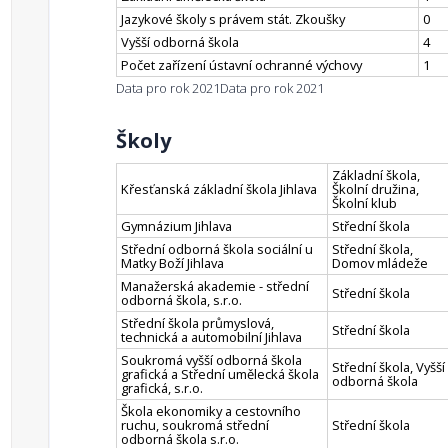
Jazykové školy s právem stát. Zkoušky
0
Vyšší odborná škola
4
Počet zařízení ústavní ochranné výchovy
1
Data pro rok 2021
Data pro rok 2021
Školy
Základní škola,
Křesťanská základní škola Jihlava
Školní družina,
Školní klub
Gymnázium Jihlava
Střední škola
Střední odborná škola sociální u
Střední škola,
Matky Boží Jihlava
Domov mládeže
Manažerská akademie - střední
Střední škola
odborná škola, s.r.o.
Střední škola průmyslová,
Střední škola
technická a automobilní Jihlava
Soukromá vyšší odborná škola
Střední škola, Vyšší
grafická a Střední umělecká škola
odborná škola
grafická, s.r.o.
Škola ekonomiky a cestovního
ruchu, soukromá střední
Střední škola
odborná škola s.r.o.