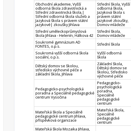
Obchodní akademie, Vyšší
Střední škola, Vyšší
odborná škola zdravotnická a
odborná škola,
Střední zdravotnická škola,|
Jazyková škola s
Střední odborná škola služeb a
právem státní
Jazyková škola s právem státní
jazykové zkoušky,
jazykové| zkoušky Jihlava
Domov mládeže
Střední uměleckoprůmyslová
Střední škola,
škola Jihlava - Helenín, Hálkova 42
Domov mládeže
Soukromé gymnázium AD
Střední škola
FONTES, o.p.s.
Soukromá vyšší odborná škola
Vyšší odborná
sociální, o.p.s.
škola
Základní škola,
Dětský domov se školou,
Dětský domov se
středisko výchovné péče a
školou, Středisko
základní škola, Jihlava
výchovné péče
Pedagogicko-
psychologická
Pedagogicko-psychologická
poradna,
poradna a Speciálně pedagogické
Speciálně
centrum Vysočina
pedagogické
centrum
Mateřská škola,
Mateřská škola a Speciálně
Speciálně
pedagogické centrum Jihlava,
pedagogické
příspěvková organizace
centrum
Mateřská škola Mozaika Jihlava,