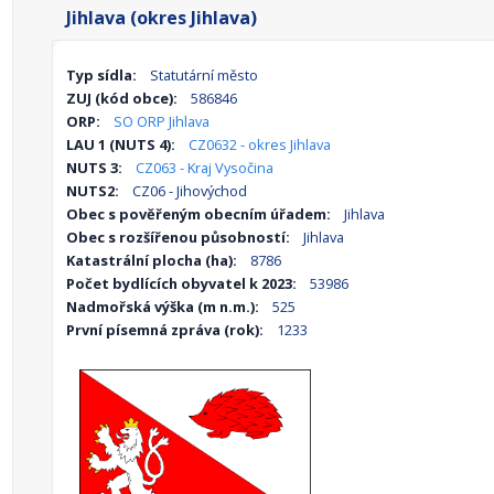
Jihlava (okres Jihlava)
Typ sídla:
Statutární město
ZUJ (kód obce):
586846
ORP:
SO ORP Jihlava
LAU 1 (NUTS 4):
CZ0632 - okres Jihlava
NUTS 3:
CZ063 - Kraj Vysočina
NUTS2:
CZ06 - Jihovýchod
Obec s pověřeným obecním úřadem:
Jihlava
Obec s rozšířenou působností:
Jihlava
Katastrální plocha (ha):
8786
Počet bydlících obyvatel k 2023:
53986
Nadmořská výška (m n.m.):
525
První písemná zpráva (rok):
1233