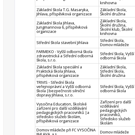
knihovna
Základní škola T.G. Masaryka,
Základní škola,
Jihlava, příspěvková organizace
Školní družina
Základní škola,
Základní škola Jihlava,
Školní družina,
Jungmannova 6, příspěvková
Školní klub, Školní
organizace
knihovna
Střední škola,
Střední škola stavební Jihlava
Domov mládeže
FARMEKO - Vyšší odborná škola
Střední škola, Vyšší
zdravotnická a Střední odborná
odborná škola
škola, s.r.o.
Základní škola speciální a
Základní škola,
Praktická škola Jihlava,
Střední škola,
příspěvková organizace
Školní družina
TRIVIS - Střední škola
veřejnoprávní a Vyšší odborná
Střední škola, Vyšší
škola |bezpečnosti silniční
odborná škola
dopravy Jihlava, s.r.o.
Zařízení pro další
Vysočina Education, školské
vzdělávání
zařízení pro další vzdělávání
pedagogických
pedagogických pracovníků |a
pracovníků,
středisko služeb školám,
Středisko služeb
příspěvková organizace
školám
Domov mládeže při FC VYSOČINA
Domov mládeže
JIHLAVA, a.s.