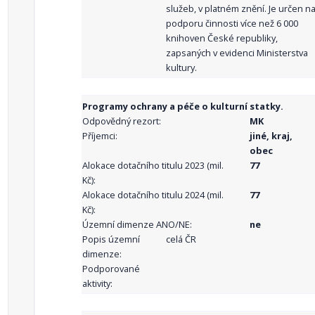
služeb, v platném znění. Je určen n
podporu činnosti více než 6 000
knihoven České republiky,
zapsaných v evidenci Ministerstva
kultury.
Programy ochrany a péče o kulturní statky.
Odpovědný rezort:
MK
Příjemci:
jiné, kraj,
obec
Alokace dotačního titulu 2023 (mil.
77
Kč):
Alokace dotačního titulu 2024 (mil.
77
Kč):
Územní dimenze ANO/NE:
ne
Popis územní
celá ČR
dimenze:
Podporované
aktivity: