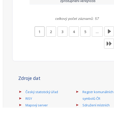
zpřístupnění veřejnosti
celkový počet záznamů: 57
1
2
3
4
5
…
Zdroje dat
Český statistický úřad
Registr komunálních
RISY
symbolů ČR
Mapový server
Sdružení místních
samospráv ČR