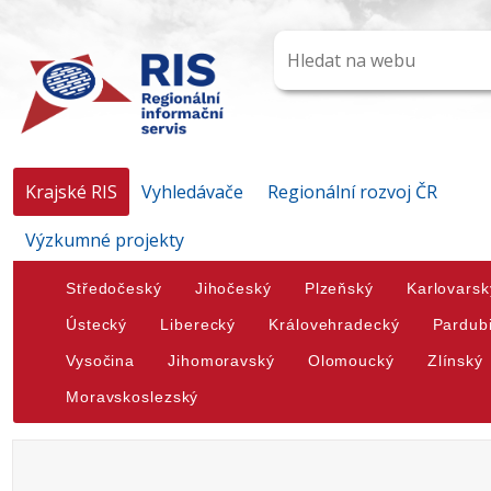
Krajské RIS
Vyhledávače
Regionální rozvoj ČR
Výzkumné projekty
Středočeský
Jihočeský
Plzeňský
Karlovarsk
Ústecký
Liberecký
Královehradecký
Pardub
Vysočina
Jihomoravský
Olomoucký
Zlínský
Moravskoslezský