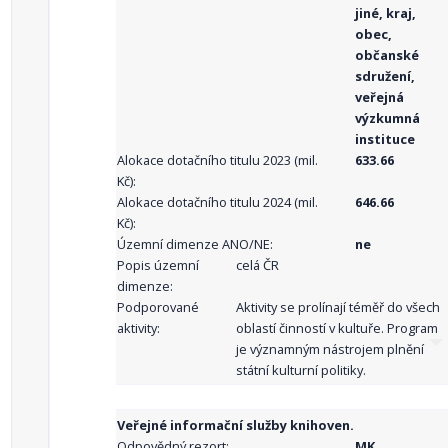
jiné, kraj,
obec,
občanské
sdružení,
veřejná
výzkumná
instituce
Alokace dotačního titulu 2023 (mil.
633.66
Kč):
Alokace dotačního titulu 2024 (mil.
646.66
Kč):
Územní dimenze ANO/NE:
ne
Popis územní
celá ČR
dimenze:
Podporované
Aktivity se prolínají téměř do všech
aktivity:
oblastí činností v kultuře. Program
je významným nástrojem plnění
státní kulturní politiky.
Veřejné informační služby knihoven.
Odpovědný rezort:
MK