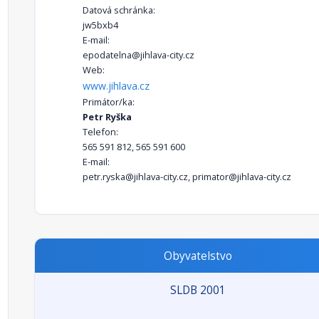
Datová schránka:
jw5bxb4
E-mail:
epodatelna@jihlava-city.cz
Web:
www.jihlava.cz
Primátor/ka:
Petr Ryška
Telefon:
565 591 812, 565 591 600
E-mail:
petr.ryska@jihlava-city.cz, primator@jihlava-city.cz
Obyvatelstvo
SLDB 2001