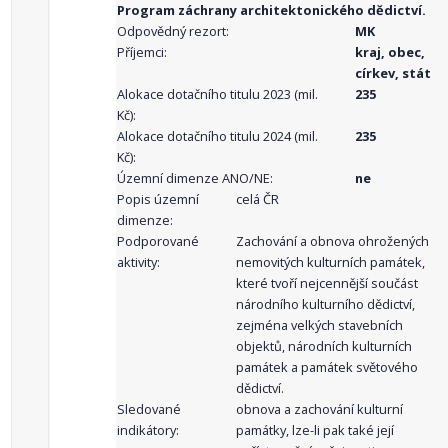
Program záchrany architektonického dědictví.
Odpovědný rezort:
MK
Příjemci:
kraj, obec,
církev, stát
Alokace dotačního titulu 2023 (mil.
235
Kč):
Alokace dotačního titulu 2024 (mil.
235
Kč):
Územní dimenze ANO/NE:
ne
Popis územní
celá ČR
dimenze:
Podporované
Zachování a obnova ohrožených
aktivity:
nemovitých kulturních památek,
které tvoří nejcennější součást
národního kulturního dědictví,
zejména velkých stavebních
objektů, národních kulturních
památek a památek světového
dědictví.
Sledované
obnova a zachování kulturní
indikátory:
památky, lze-li pak také její