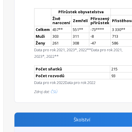
Přírůstek obyvatelstva
Živě
Přirozený
Zemřelí
Přistěhova
narození
přírůstek
Celkem
457
*
*
551
*
*
-73
**
**
3 330
*
*
Muži
303
311
-8
713
Ženy
261
308
-47
586
Data pro rok 2021, 2023*, 2022**
Data pro rok 2021,
2023*, 2022**
Počet sňatků
215
Počet rozvodů
93
Data pro rok 2022
Data pro rok 2022
Zdroj dat:
ČSÚ
Školství