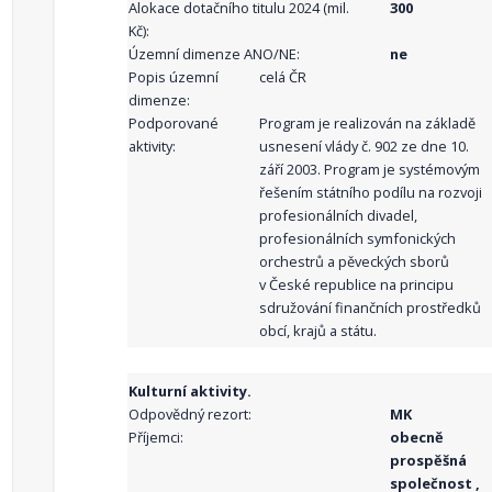
Alokace dotačního titulu 2024 (mil.
300
Kč):
Územní dimenze ANO/NE:
ne
Popis územní
celá ČR
dimenze:
Podporované
Program je realizován na základě
aktivity:
usnesení vlády č. 902 ze dne 10.
září 2003. Program je systémovým
řešením státního podílu na rozvoji
profesionálních divadel,
profesionálních symfonických
orchestrů a pěveckých sborů
v České republice na principu
sdružování finančních prostředků
obcí, krajů a státu.
Kulturní aktivity.
Odpovědný rezort:
MK
Příjemci:
obecně
prospěšná
společnost ,