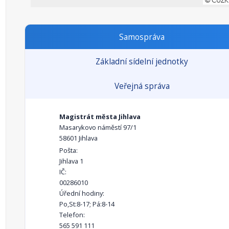
Samospráva
Základní sídelní jednotky
Veřejná správa
Magistrát města Jihlava
Masarykovo náměstí 97/1
58601 Jihlava
Pošta:
Jihlava 1
IČ:
00286010
Úřední hodiny:
Po,St:8-17; Pá:8-14
Telefon:
565 591 111