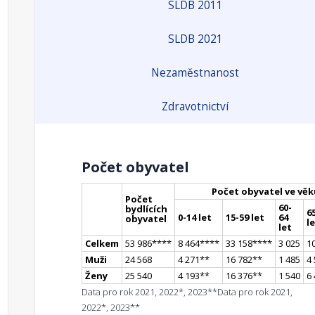
SLDB 2011
SLDB 2021
Nezaměstnanost
Zdravotnictví
Počet obyvatel
Počet obyvatel ve věk
Počet
60-
bydlících
65
0-14 let
15-59 let
64
obyvatel
l
let
Celkem
53 986
**
**
8 464
**
**
33 158
**
**
3 025
1
Muži
24 568
4 271
*
*
16 782
*
*
1 485
4
Ženy
25 540
4 193
*
*
16 376
*
*
1 540
6
Data pro rok 2021, 2022*, 2023**
Data pro rok 2021,
2022*, 2023**