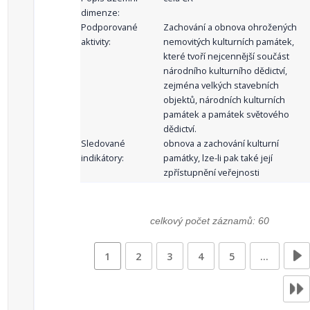
dimenze:
Podporované
Zachování a obnova ohrožených
aktivity:
nemovitých kulturních památek,
které tvoří nejcennější součást
národního kulturního dědictví,
zejména velkých stavebních
objektů, národních kulturních
památek a památek světového
dědictví.
Sledované
obnova a zachování kulturní
indikátory:
památky, lze-li pak také její
zpřístupnění veřejnosti
celkový počet záznamů: 60
1
2
3
4
5
…