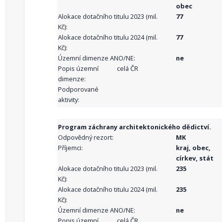
obec
Alokace dotačního titulu 2023 (mil.
77
Kč):
Alokace dotačního titulu 2024 (mil.
77
Kč):
Územní dimenze ANO/NE:
ne
Popis územní
celá ČR
dimenze:
Podporované
aktivity:
Program záchrany architektonického dědictví.
Odpovědný rezort:
MK
Příjemci:
kraj, obec,
církev, stát
Alokace dotačního titulu 2023 (mil.
235
Kč):
Alokace dotačního titulu 2024 (mil.
235
Kč):
Územní dimenze ANO/NE:
ne
Popis územní
celá ČR