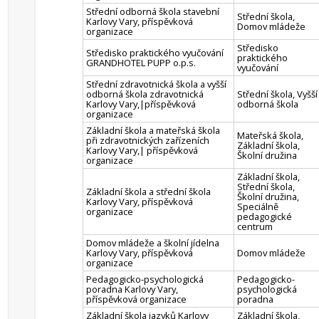
Střední odborná škola stavební
Střední škola,
Karlovy Vary, příspěvková
Domov mládeže
organizace
Středisko
Středisko praktického vyučování
praktického
GRANDHOTEL PUPP o.p.s.
vyučování
Střední zdravotnická škola a vyšší
odborná škola zdravotnická
Střední škola, Vyšší
Karlovy Vary,|příspěvková
odborná škola
organizace
Základní škola a mateřská škola
Mateřská škola,
při zdravotnických zařízeních
Základní škola,
Karlovy Vary,| příspěvková
Školní družina
organizace
Základní škola,
Střední škola,
Základní škola a střední škola
Školní družina,
Karlovy Vary, příspěvková
Speciálně
organizace
pedagogické
centrum
Domov mládeže a školní jídelna
Karlovy Vary, příspěvková
Domov mládeže
organizace
Pedagogicko-psychologická
Pedagogicko-
poradna Karlovy Vary,
psychologická
příspěvková organizace
poradna
Základní škola jazyků Karlovy
Základní škola,