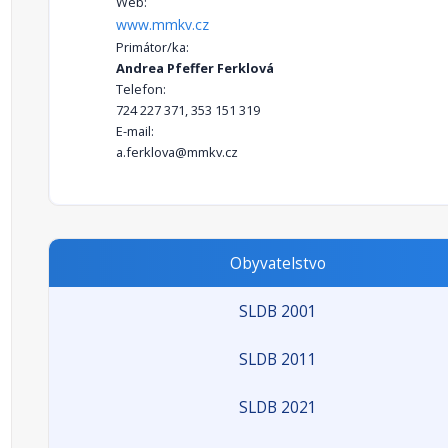
Web:
www.mmkv.cz
Primátor/ka:
Andrea Pfeffer Ferklová
Telefon:
724 227 371, 353 151 319
E-mail:
a.ferklova@mmkv.cz
Obyvatelstvo
SLDB 2001
SLDB 2011
SLDB 2021