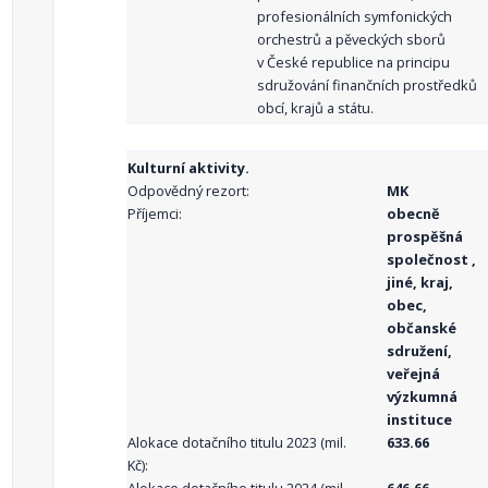
profesionálních symfonických
orchestrů a pěveckých sborů
v České republice na principu
sdružování finančních prostředků
obcí, krajů a státu.
Kulturní aktivity.
Odpovědný rezort:
MK
Příjemci:
obecně
prospěšná
společnost ,
jiné, kraj,
obec,
občanské
sdružení,
veřejná
výzkumná
instituce
Alokace dotačního titulu 2023 (mil.
633.66
Kč):