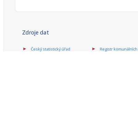
Zdroje dat
Český statistický úřad
Registr komunálních
RISY
symbolů ČR
Mapový server
Sdružení místních
samospráv ČR
Ministerstvo financí
Provozovatel portálu: