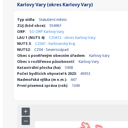
Karlovy Vary (okres Karlovy Vary)
Typ sídla:
Statutární město
ZUJ (kód obce):
554961
ORP:
SO ORP Karlovy Vary
LAU 1 (NUTS 4):
CZ0412 - okres Karlovy Vary
NUTS 3:
CZ041 - Karlovarský kraj
NUTS2:
CZ04 - Severozápad
Obec s pověřeným obecním úřadem:
Karlovy Vary
Obec s rozšířenou působností:
Karlovy Vary
Katastrální plocha (ha):
5908
Počet bydlících obyvatel k 2023:
49353
Nadmořská výška (m n.m.):
447
První písemná zpráva (rok):
1349