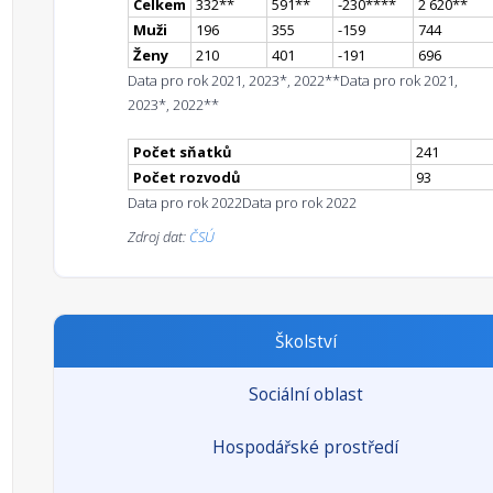
Celkem
332
*
*
591
*
*
-230
**
**
2 620
*
*
Muži
196
355
-159
744
Ženy
210
401
-191
696
Data pro rok 2021, 2023*, 2022**
Data pro rok 2021,
2023*, 2022**
Počet sňatků
241
Počet rozvodů
93
Data pro rok 2022
Data pro rok 2022
Zdroj dat:
ČSÚ
Školství
Sociální oblast
Hospodářské prostředí