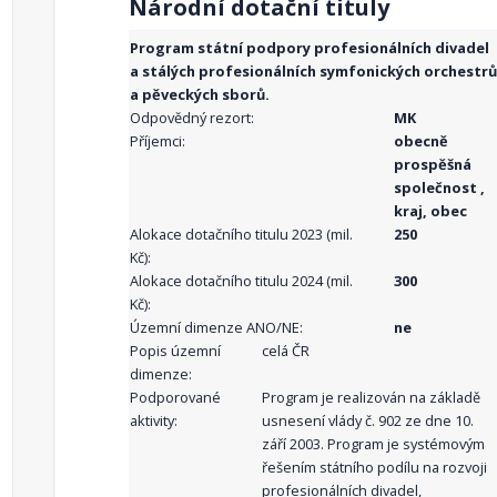
Národní dotační tituly
Program státní podpory profesionálních divadel
a stálých profesionálních symfonických orchestrů
a pěveckých sborů.
Odpovědný rezort:
MK
Příjemci:
obecně
prospěšná
společnost ,
kraj, obec
Alokace dotačního titulu 2023 (mil.
250
Kč):
Alokace dotačního titulu 2024 (mil.
300
Kč):
Územní dimenze ANO/NE:
ne
Popis územní
celá ČR
dimenze:
Podporované
Program je realizován na základě
aktivity:
usnesení vlády č. 902 ze dne 10.
září 2003. Program je systémovým
řešením státního podílu na rozvoji
profesionálních divadel,