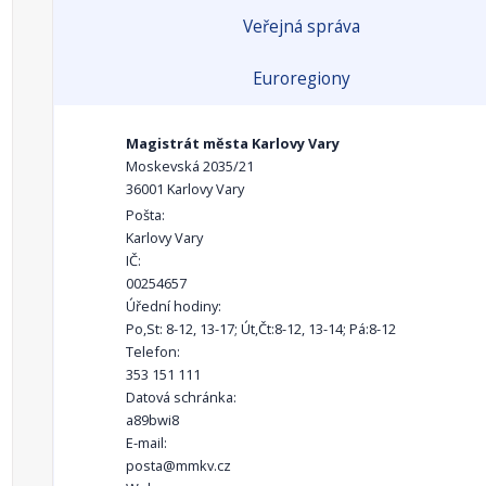
Veřejná správa
Euroregiony
Magistrát města Karlovy Vary
Moskevská 2035/21
36001 Karlovy Vary
Pošta:
Karlovy Vary
IČ:
00254657
Úřední hodiny:
Po,St: 8-12, 13-17; Út,Čt:8-12, 13-14; Pá:8-12
Telefon:
353 151 111
Datová schránka:
a89bwi8
E-mail:
posta@mmkv.cz