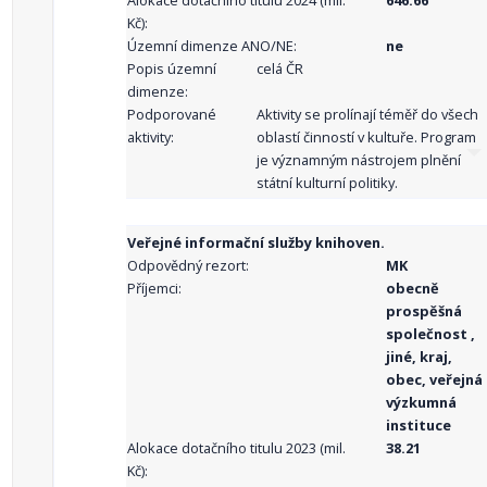
Alokace dotačního titulu 2024 (mil.
646.66
Kč):
Územní dimenze ANO/NE:
ne
Popis územní
celá ČR
dimenze:
Podporované
Aktivity se prolínají téměř do všech
aktivity:
oblastí činností v kultuře. Program
je významným nástrojem plnění
státní kulturní politiky.
Veřejné informační služby knihoven.
Odpovědný rezort:
MK
Příjemci:
obecně
prospěšná
společnost ,
jiné, kraj,
obec, veřejná
výzkumná
instituce
Alokace dotačního titulu 2023 (mil.
38.21
Kč):