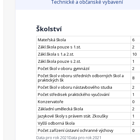
Technické a občanské vybavení
Školství
Mateřská škola
6
Zákl.škola pouze s 1.st.
2
Zákl.škola s 1.a 2.st.
10
Zákl.škola pouze s 2.st.
1
Počet škol v oboru gymnázií
2
Počet škol v oboru středních odborných škol a
8
praktických šk
Počet škol v oboru nástavbového studia
2
Počet středisek praktického vyučování
1
Konzervatoře
0
Základní umělecká škola
2
Jazykové školy s právem stát. Zkoušky
1
Vyšší odborná škola
2
Počet zařízení ústavní ochranné výchovy
0
Data pro rok 2021
Data pro rok 2021