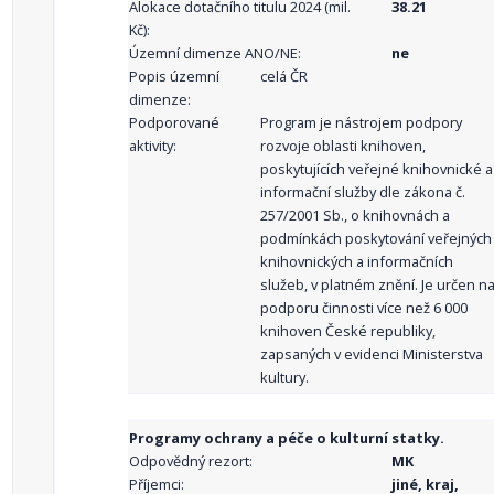
Alokace dotačního titulu 2024 (mil.
38.21
Kč):
Územní dimenze ANO/NE:
ne
Popis územní
celá ČR
dimenze:
Podporované
Program je nástrojem podpory
aktivity:
rozvoje oblasti knihoven,
poskytujících veřejné knihovnické a
informační služby dle zákona č.
257/2001 Sb., o knihovnách a
podmínkách poskytování veřejných
knihovnických a informačních
služeb, v platném znění. Je určen n
podporu činnosti více než 6 000
knihoven České republiky,
zapsaných v evidenci Ministerstva
kultury.
Programy ochrany a péče o kulturní statky.
Odpovědný rezort:
MK
Příjemci:
jiné, kraj,