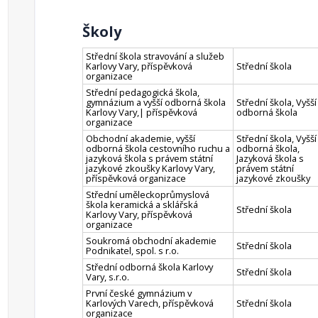
Školy
Střední škola stravování a služeb
Karlovy Vary, příspěvková
Střední škola
organizace
Střední pedagogická škola,
gymnázium a vyšší odborná škola
Střední škola, Vyšší
Karlovy Vary,| příspěvková
odborná škola
organizace
Obchodní akademie, vyšší
Střední škola, Vyšší
odborná škola cestovního ruchu a
odborná škola,
jazyková škola s právem státní
Jazyková škola s
jazykové zkoušky Karlovy Vary,
právem státní
příspěvková organizace
jazykové zkoušky
Střední uměleckoprůmyslová
škola keramická a sklářská
Střední škola
Karlovy Vary, příspěvková
organizace
Soukromá obchodní akademie
Střední škola
Podnikatel, spol. s r.o.
Střední odborná škola Karlovy
Střední škola
Vary, s.r.o.
První české gymnázium v
Karlových Varech, příspěvková
Střední škola
organizace