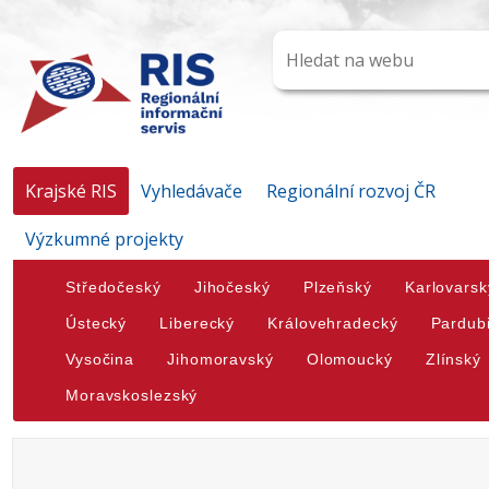
Krajské RIS
Vyhledávače
Regionální rozvoj ČR
Výzkumné projekty
Středočeský
Jihočeský
Plzeňský
Karlovarsk
Ústecký
Liberecký
Královehradecký
Pardub
Vysočina
Jihomoravský
Olomoucký
Zlínský
Moravskoslezský