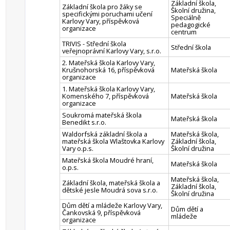
Základní škola,
Základní škola pro žáky se
Školní družina,
specifickými poruchami učení
Speciálně
Karlovy Vary, příspěvková
pedagogické
organizace
centrum
TRIVIS - Střední škola
Střední škola
veřejnoprávní Karlovy Vary, s.r.o.
2. Mateřská škola Karlovy Vary,
Krušnohorská 16, příspěvková
Mateřská škola
organizace
1. Mateřská škola Karlovy Vary,
Komenského 7, příspěvková
Mateřská škola
organizace
Soukromá mateřská škola
Mateřská škola
Benedikt s.r.o.
Waldorfská základní škola a
Mateřská škola,
mateřská škola Wlaštovka Karlovy
Základní škola,
Vary o.p.s.
Školní družina
Mateřská škola Moudré hraní,
Mateřská škola
o.p.s.
Mateřská škola,
Základní škola, mateřská škola a
Základní škola,
dětské jesle Moudrá sova s.r.o.
Školní družina
Dům dětí a mládeže Karlovy Vary,
Dům dětí a
Čankovská 9, příspěvková
mládeže
organizace