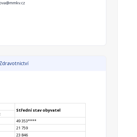
klova@mmkv.cz
Zdravotnictví
Střední stav obyvatel
t
49 353
**
**
21 759
23 846