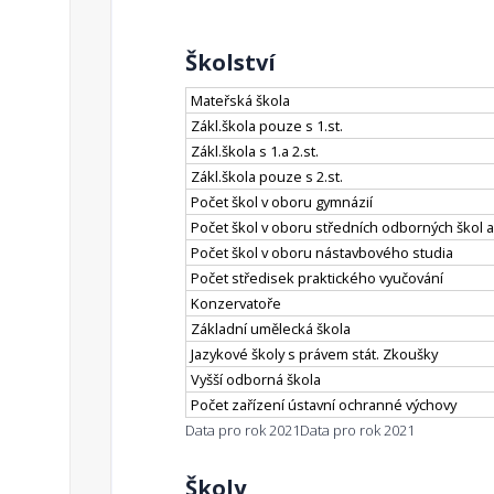
Školství
Mateřská škola
Zákl.škola pouze s 1.st.
Zákl.škola s 1.a 2.st.
Zákl.škola pouze s 2.st.
Počet škol v oboru gymnázií
Počet škol v oboru středních odborných škol a
Počet škol v oboru nástavbového studia
Počet středisek praktického vyučování
Konzervatoře
Základní umělecká škola
Jazykové školy s právem stát. Zkoušky
Vyšší odborná škola
Počet zařízení ústavní ochranné výchovy
Data pro rok 2021
Data pro rok 2021
Školy