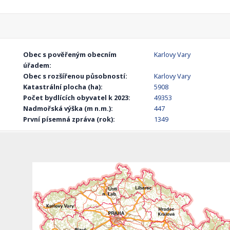
Obec s pověřeným obecním
Karlovy Vary
úřadem:
Obec s rozšířenou působností:
Karlovy Vary
Katastrální plocha (ha):
5908
Počet bydlících obyvatel k 2023:
49353
Nadmořská výška (m n.m.):
447
První písemná zpráva (rok):
1349