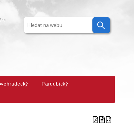
ména
ovehradecký
Pardubický