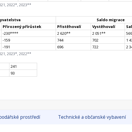
021, 2022*, 2023**
yvatelstva
Saldo migrace
Přirozený přírůstek
Přistěhovalí
Vystěhovalí
Sa
-230
**
**
2 620
*
*
2 051
*
*
56
-159
744
702
1 4
-191
696
722
2 3
021, 2023*, 2022**
241
93
odářské prostředí
Technické a občanské vybavení