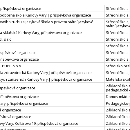
, příspěvková organizace
Střední škola
 odborná škola Karlovy Vary,| příspěvková organizace
Střední škola
vního ruchu a jazyková škola s právem státní jazykové
Střední škola
státní jazyko
 sklářská Karlovy Vary, příspěvková organizace
Střední škola
 s r.o.
Střední škola
Střední škola
říspěvková organizace
Střední škola
příspěvková organizace
Střední škol
 PUPP o.p.s.
Středisko pra
ola zdravotnická Karlovy Vary,|příspěvková organizace
Střední škola
ckých zařízeních Karlovy Vary,| příspěvková organizace
Mateřská škola
Základní škola
říspěvková organizace
pedagogické 
příspěvková organizace
Domov mláde
ary, příspěvková organizace
Pedagogicko-
vá organizace
Základní škola
pěvková organizace
Základní škola
y Vary, Kollárova 19, příspěvková organizace
Základní škola