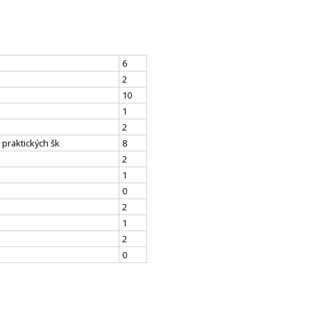
6
2
10
1
2
 praktických šk
8
2
1
0
2
1
2
0