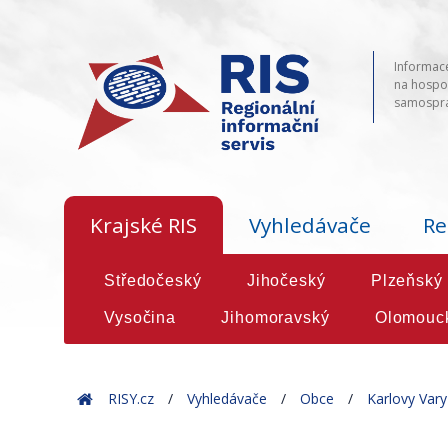
Informace
na hospod
samosprá
Krajské RIS
Vyhledávače
Re
Středočeský
Jihočeský
Plzeňský
Vysočina
Jihomoravský
Olomouc
Home
RISY.cz
Vyhledávače
Obce
Karlovy Vary