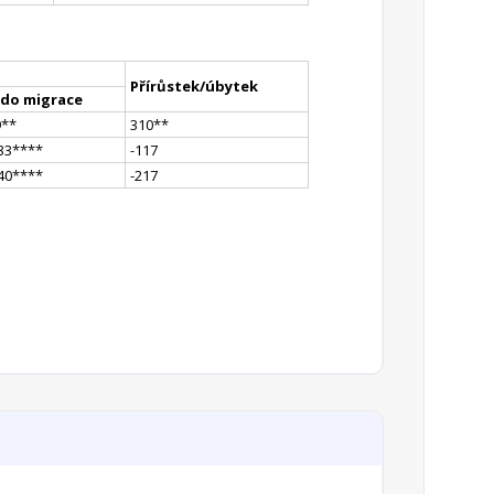
Přírůstek/úbytek
ldo migrace
9
*
*
310
*
*
33
**
**
-117
40
**
**
-217