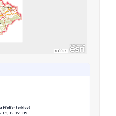
a Pfeffer Ferklová
7 371, 353 151 319