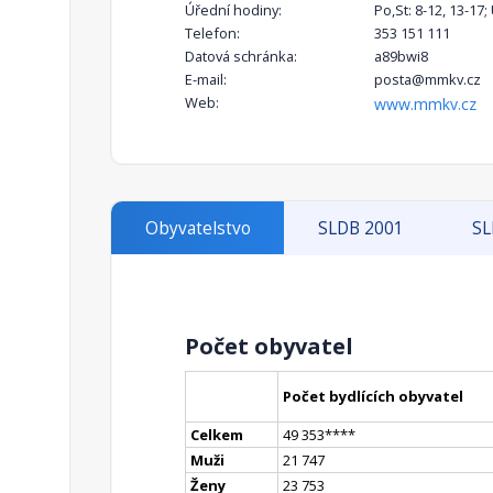
Úřední hodiny:
Po,St: 8-12, 13-17;
Telefon:
353 151 111
Datová schránka:
a89bwi8
E-mail:
posta@mmkv.cz
Web:
www.mmkv.cz
Obyvatelstvo
SLDB 2001
SL
Počet obyvatel
Počet bydlících obyvatel
Celkem
49 353
**
**
Muži
21 747
Ženy
23 753