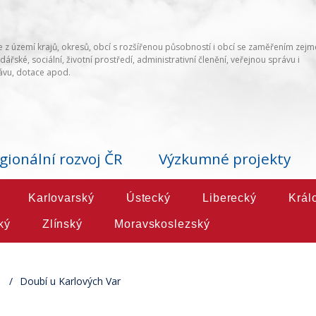
 z území krajů, okresů, obcí s rozšířenou působností i obcí se zaměřením zej
ářské, sociální, životní prostředí, administrativní členění, veřejnou správu i
vu, dotace apod.
gionální rozvoj ČR
Výzkumné projekty
Karlovarský
Ústecký
Liberecký
Král
ký
Zlínský
Moravskoslezský
Doubí u Karlových Var