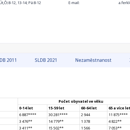
 Út,Čt:8-12, 13-14; Pá:8-12
E-mail:
a.fer
DB 2011
SLDB 2021
Nezaměstnanost
Počet obyvatel ve věku
0-14 let
15-59 let
60-64 let
65 a více le
6 887
**
**
30 281
**
**
2 944
11 875
**
**
3 476
*
*
14 779
*
*
1 378
4 822
*
*
3 411
*
*
15 502
*
*
1 566
7 053
*
*