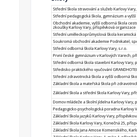
Střední škola stravování a služeb Karlovy Vary
Střední pedagogická škola, gymnázium a vyšší
Obchodní akademie, vyšší odborná škola cesto
zkoušky Karlovy Vary, příspěvková organizace
Střední uměleckoprůmyslová škola keramická a
Soukromá obchodní akademie Podnikatel, spol.
Střední odborná škola Karlovy Vary, s.r.o.
První české gymnázium v Karlových Varech, p
Střední odborná škola stavební Karlovy Vary, 
Středisko praktického vyučování GRANDHOTEL
Střední zdravotnická škola a vyšší odborná šk
Základní škola a mateřská škola při zdravotni
Základní škola a střední škola Karlovy Vary, p
Domov mládeže a školní jídelna Karlovy Vary, 
Pedagogicko-psychologická poradna Karlovy V
Základní škola jazyků Karlovy Vary, příspěvko
Základní škola Karlovy Vary, Konečná 25, přís
Základní škola Jana Amose Komenského, Karlov