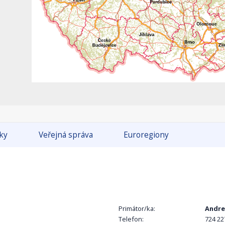
tky
Veřejná správa
Euroregiony
Primátor/ka:
Andre
Telefon:
724 22