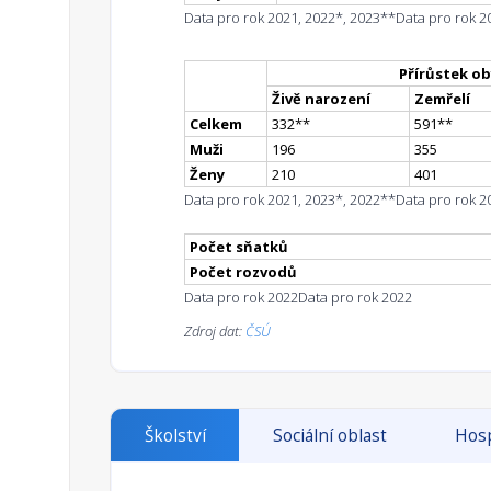
Data pro rok 2021, 2022*, 2023**
Data pro rok 2
Přírůstek ob
Živě narození
Zemřelí
Celkem
332
*
*
591
*
*
Muži
196
355
Ženy
210
401
Data pro rok 2021, 2023*, 2022**
Data pro rok 2
Počet sňatků
Počet rozvodů
Data pro rok 2022
Data pro rok 2022
Zdroj dat:
ČSÚ
Školství
Sociální oblast
Hosp