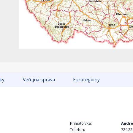
tky
Veřejná správa
Euroregiony
Primátor/ka:
Andre
Telefon:
724 22