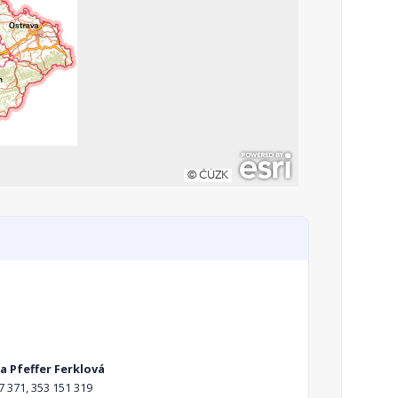
a Pfeffer Ferklová
7 371, 353 151 319