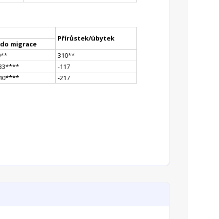
Přírůstek/úbytek
ldo migrace
9
*
*
310
*
*
33
**
**
-117
40
**
**
-217