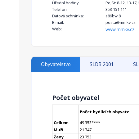
Úřední hodiny:
Po,St: 8-12, 13-17;
Telefon:
353 151 111
Datová schránka:
a89bwi8
E-mail:
posta@mmkv.cz
Web:
www.mmkv.cz
Obyvatelstvo
SLDB 2001
SL
Počet obyvatel
Počet bydlících obyvatel
Celkem
49 353
**
**
Muži
21 747
Ženy
23 753