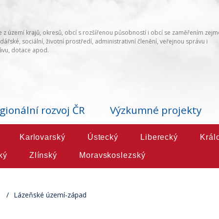
 z území krajů, okresů, obcí s rozšířenou působností i obcí se zaměřením zej
ářské, sociální, životní prostředí, administrativní členění, veřejnou správu i
vu, dotace apod.
gionální rozvoj ČR
Výzkumné projekty
Karlovarský
Ústecký
Liberecký
Král
ký
Zlínský
Moravskoslezský
Lázeňské území-západ