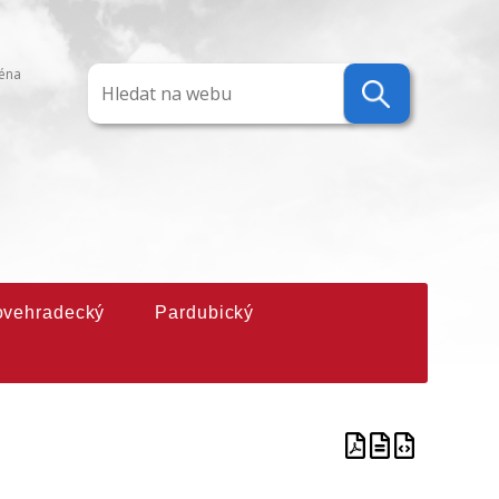
ména
ovehradecký
Pardubický