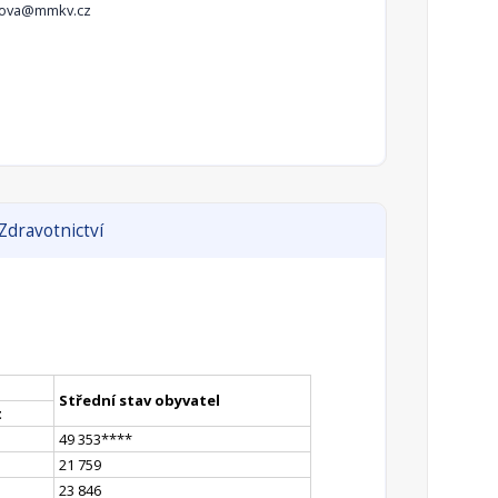
klova@mmkv.cz
Zdravotnictví
Střední stav obyvatel
t
49 353
**
**
21 759
23 846