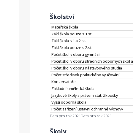
Školství
Mateřská škola
Zákl.škola pouze s 1.st.
Zákl.škola s 1.a 2.st.
Zákl.škola pouze s 2.st.
Počet škol v oboru gymnázií
Počet škol v oboru středních odborných škol a
Počet škol v oboru nástavbového studia
Počet středisek praktického vyučování
Konzervatoře
Základní umělecká škola
Jazykové školy s právem stát. Zkoušky
Vyšší odborná škola
Počet zařízení ústavní ochranné výchovy
Data pro rok 2021
Data pro rok 2021
Školy