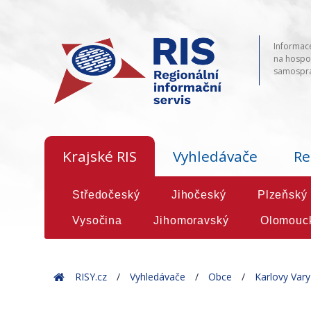
Informace
na hospod
samosprá
Krajské RIS
Vyhledávače
Re
Středočeský
Jihočeský
Plzeňský
Vysočina
Jihomoravský
Olomouc
Home
RISY.cz
Vyhledávače
Obce
Karlovy Vary