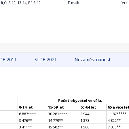
 Út,Čt:8-12, 13-14; Pá:8-12
E-mail:
a.fer
DB 2011
SLDB 2021
Nezaměstnanost
Počet obyvatel ve věku
0-14 let
15-59 let
60-64 let
65 a více le
6 887
**
**
30 281
**
**
2 944
11 875
**
**
3 476
*
*
14 779
*
*
1 378
4 822
*
*
3 411
*
*
15 502
*
*
1 566
7 053
*
*