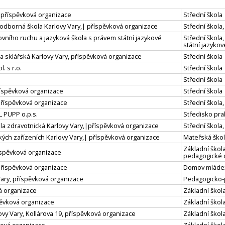
, příspěvková organizace
Střední škola
 odborná škola Karlovy Vary,| příspěvková organizace
Střední škola
vního ruchu a jazyková škola s právem státní jazykové
Střední škola
státní jazyko
 sklářská Karlovy Vary, příspěvková organizace
Střední škola
 s r.o.
Střední škola
Střední škola
říspěvková organizace
Střední škola
příspěvková organizace
Střední škol
 PUPP o.p.s.
Středisko pra
ola zdravotnická Karlovy Vary,|příspěvková organizace
Střední škola
ckých zařízeních Karlovy Vary,| příspěvková organizace
Mateřská škola
Základní škola
říspěvková organizace
pedagogické 
příspěvková organizace
Domov mláde
ary, příspěvková organizace
Pedagogicko-
vá organizace
Základní škola
pěvková organizace
Základní škola
y Vary, Kollárova 19, příspěvková organizace
Základní škola