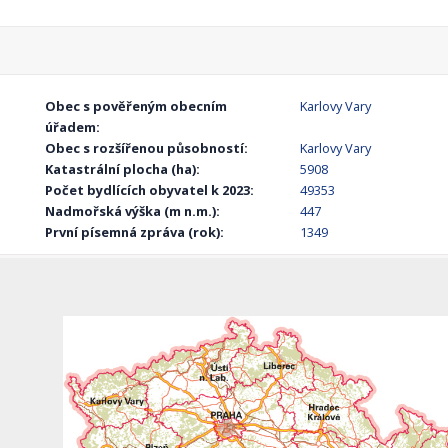
Obec s pověřeným obecním
Karlovy Vary
úřadem:
Obec s rozšířenou působností:
Karlovy Vary
Katastrální plocha (ha):
5908
Počet bydlících obyvatel k 2023:
49353
Nadmořská výška (m n.m.):
447
První písemná zpráva (rok):
1349