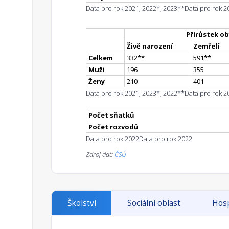
Data pro rok 2021, 2022*, 2023**
Data pro rok 2
Přírůstek ob
Živě narození
Zemřelí
Celkem
332
*
*
591
*
*
Muži
196
355
Ženy
210
401
Data pro rok 2021, 2023*, 2022**
Data pro rok 2
Počet sňatků
Počet rozvodů
Data pro rok 2022
Data pro rok 2022
Zdroj dat:
ČSÚ
Školství
Sociální oblast
Hosp