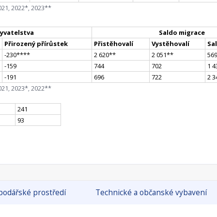
021, 2022*, 2023**
yvatelstva
Saldo migrace
Přirozený přírůstek
Přistěhovalí
Vystěhovalí
Sa
-230
**
**
2 620
*
*
2 051
*
*
56
-159
744
702
1 4
-191
696
722
2 3
021, 2023*, 2022**
241
93
odářské prostředí
Technické a občanské vybavení