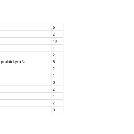
6
2
10
1
2
 praktických šk
8
2
1
0
2
1
2
0