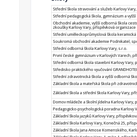
Střední škola stravování a služeb Karlovy Vary
Střední pedagogická škola, gymnázium a vyšší
Obchodní akademie, vyšší odborná škola cesto
zkoušky Karlovy Vary, příspěvková organizace
Střední uměleckoprůmyslová škola keramická a
Soukromá obchodní akademie Podnikatel, spol.
Střední odborná škola Karlovy Vary, s.r.o.
První české gymnázium v Karlových Varech, p
Střední odborná škola stavební Karlovy Vary, 
Středisko praktického vyučování GRANDHOTEL
Střední zdravotnická škola a vyšší odborná šk
Základní škola a mateřská škola při zdravotni
Základní škola a střední škola Karlovy Vary, p
Domov mládeže a školní jídelna Karlovy Vary, 
Pedagogicko-psychologická poradna Karlovy V
Základní škola jazyků Karlovy Vary, příspěvko
Základní škola Karlovy Vary, Konečná 25, přís
Základní škola Jana Amose Komenského, Karlov