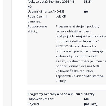
Alokace dotačního titulu 2024 (mil.
38.21
Kč):
Územní dimenze ANO/NE:
ne
Popis územní
celá ČR
dimenze:
Podporované
Program je nástrojem podpory
aktivity:
rozvoje oblasti knihoven,
poskytujících veřejné knihovnické a
informační služby dle zákona č.
257/2001 Sb., o knihovnách a
podmínkách poskytování veřejných
knihovnických a informačních
služeb, v platném znění. Je určen n
podporu činnosti více než 6 000
knihoven České republiky,
zapsaných v evidenci Ministerstva
kultury.
Programy ochrany a péče o kulturní statky.
Odpovědný rezort:
MK
Příjemci:
jiné, kraj,