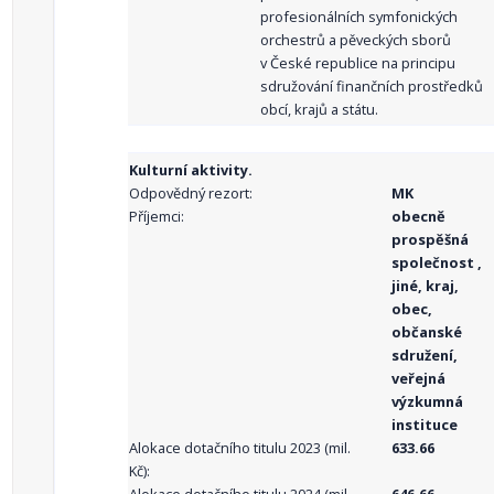
profesionálních symfonických
orchestrů a pěveckých sborů
v České republice na principu
sdružování finančních prostředků
obcí, krajů a státu.
Kulturní aktivity.
Odpovědný rezort:
MK
Příjemci:
obecně
prospěšná
společnost ,
jiné, kraj,
obec,
občanské
sdružení,
veřejná
výzkumná
instituce
Alokace dotačního titulu 2023 (mil.
633.66
Kč):