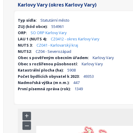
Karlovy Vary (okres Karlovy Vary)
Typ sídla:
Statutární město
ZUJ (kód obce):
554961
ORP:
SO ORP Karlovy Vary
LAU 1 (NUTS 4):
CZ0412 - okres Karlovy Vary
NUTS 3:
CZ041 - Karlovarský kraj
NUTS2:
CZ04 - Severozápad
Obec s pověřeným obecním úřadem:
Karlovy Vary
Obec s rozšířenou působností:
Karlovy Vary
Katastrální plocha (ha):
5908
Počet bydlících obyvatel k 2023:
49353
Nadmořská výška (m n.m.):
447
První písemná zpráva (rok):
1349