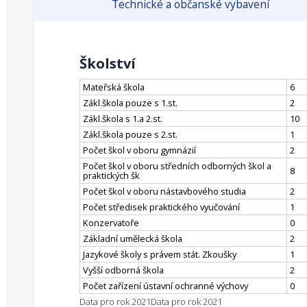
Technické a občanské vybavení
Školství
Mateřská škola
6
Zákl.škola pouze s 1.st.
2
Zákl.škola s 1.a 2.st.
10
Zákl.škola pouze s 2.st.
1
Počet škol v oboru gymnázií
2
Počet škol v oboru středních odborných škol a
8
praktických šk
Počet škol v oboru nástavbového studia
2
Počet středisek praktického vyučování
1
Konzervatoře
0
Základní umělecká škola
2
Jazykové školy s právem stát. Zkoušky
1
Vyšší odborná škola
2
Počet zařízení ústavní ochranné výchovy
0
Data pro rok 2021
Data pro rok 2021