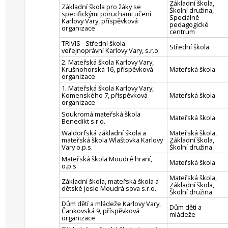
Základní škola,
Základní škola pro žáky se
Školní družina,
specifickými poruchami učení
Speciálně
Karlovy Vary, příspěvková
pedagogické
organizace
centrum
TRIVIS - Střední škola
Střední škola
veřejnoprávní Karlovy Vary, s.r.o.
2. Mateřská škola Karlovy Vary,
Krušnohorská 16, příspěvková
Mateřská škola
organizace
1. Mateřská škola Karlovy Vary,
Komenského 7, příspěvková
Mateřská škola
organizace
Soukromá mateřská škola
Mateřská škola
Benedikt s.r.o.
Waldorfská základní škola a
Mateřská škola,
mateřská škola Wlaštovka Karlovy
Základní škola,
Vary o.p.s.
Školní družina
Mateřská škola Moudré hraní,
Mateřská škola
o.p.s.
Mateřská škola,
Základní škola, mateřská škola a
Základní škola,
dětské jesle Moudrá sova s.r.o.
Školní družina
Dům dětí a mládeže Karlovy Vary,
Dům dětí a
Čankovská 9, příspěvková
mládeže
organizace