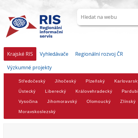
Krajské RIS
Vyhledávače
Regionální rozvoj ČR
Výzkumné projekty
Středočeský
Jihočeský
Plzeňský
Karlovarsk
Ústecký
Liberecký
Královehradecký
Pardub
Vysočina
Jihomoravský
Olomoucký
Zlínský
Moravskoslezský