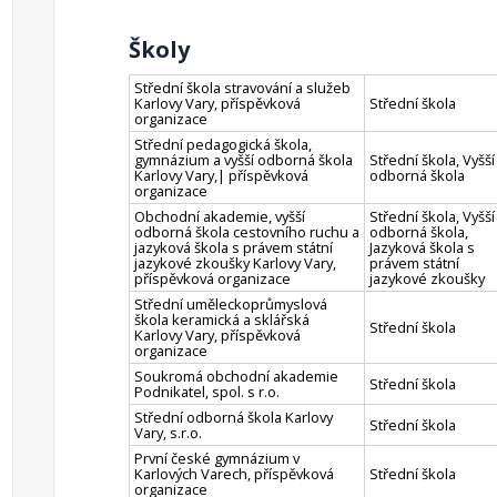
Školy
Střední škola stravování a služeb
Karlovy Vary, příspěvková
Střední škola
organizace
Střední pedagogická škola,
gymnázium a vyšší odborná škola
Střední škola, Vyšší
Karlovy Vary,| příspěvková
odborná škola
organizace
Obchodní akademie, vyšší
Střední škola, Vyšší
odborná škola cestovního ruchu a
odborná škola,
jazyková škola s právem státní
Jazyková škola s
jazykové zkoušky Karlovy Vary,
právem státní
příspěvková organizace
jazykové zkoušky
Střední uměleckoprůmyslová
škola keramická a sklářská
Střední škola
Karlovy Vary, příspěvková
organizace
Soukromá obchodní akademie
Střední škola
Podnikatel, spol. s r.o.
Střední odborná škola Karlovy
Střední škola
Vary, s.r.o.
První české gymnázium v
Karlových Varech, příspěvková
Střední škola
organizace