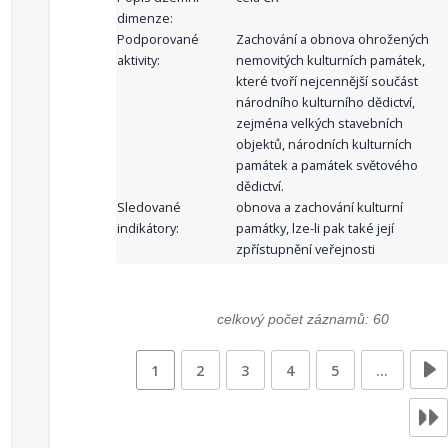
dimenze:
Podporované
Zachování a obnova ohrožených
aktivity:
nemovitých kulturních památek,
které tvoří nejcennější součást
národního kulturního dědictví,
zejména velkých stavebních
objektů, národních kulturních
památek a památek světového
dědictví.
Sledované
obnova a zachování kulturní
indikátory:
památky, lze-li pak také její
zpřístupnění veřejnosti
celkový počet záznamů: 60
1
2
3
4
5
…