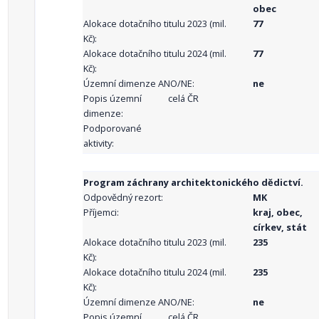
obec
Alokace dotačního titulu 2023 (mil.
77
Kč):
Alokace dotačního titulu 2024 (mil.
77
Kč):
Územní dimenze ANO/NE:
ne
Popis územní
celá ČR
dimenze:
Podporované
aktivity:
Program záchrany architektonického dědictví.
Odpovědný rezort:
MK
Příjemci:
kraj, obec,
církev, stát
Alokace dotačního titulu 2023 (mil.
235
Kč):
Alokace dotačního titulu 2024 (mil.
235
Kč):
Územní dimenze ANO/NE:
ne
Popis územní
celá ČR