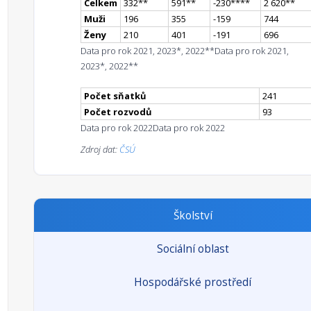
Celkem
332
*
*
591
*
*
-230
**
**
2 620
*
*
Muži
196
355
-159
744
Ženy
210
401
-191
696
Data pro rok 2021, 2023*, 2022**
Data pro rok 2021,
2023*, 2022**
Počet sňatků
241
Počet rozvodů
93
Data pro rok 2022
Data pro rok 2022
Zdroj dat:
ČSÚ
Školství
Sociální oblast
Hospodářské prostředí