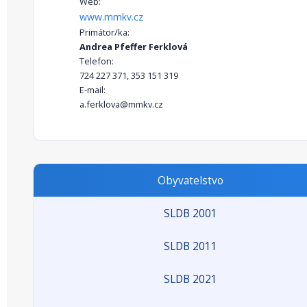
Web:
www.mmkv.cz
Primátor/ka:
Andrea Pfeffer Ferklová
Telefon:
724 227 371, 353 151 319
E-mail:
a.ferklova@mmkv.cz
Obyvatelstvo
SLDB 2001
SLDB 2011
SLDB 2021