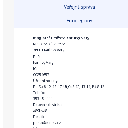
Veřejná správa
Euroregiony
Magistrát města Karlovy Vary
Moskevská 2035/21
36001 Karlovy Vary
Pošta:
Karlovy Vary
IČ:
00254657
Úřední hodiny:
Po,St: 8-12, 13-17; Út,Čt:8-12, 13-14; Pá:8-12
Telefon:
353 151 111
Datová schránka:
a89bwi8
E-mail:
posta@mmkv.cz