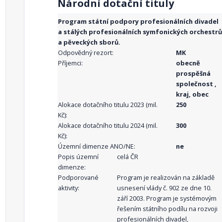
Národní dotační tituly
Program státní podpory profesionálních divadel
a stálých profesionálních symfonických orchestrů
a pěveckých sborů.
Odpovědný rezort:
MK
Příjemci:
obecně
prospěšná
společnost ,
kraj, obec
Alokace dotačního titulu 2023 (mil.
250
Kč):
Alokace dotačního titulu 2024 (mil.
300
Kč):
Územní dimenze ANO/NE:
ne
Popis územní
celá ČR
dimenze:
Podporované
Program je realizován na základě
aktivity:
usnesení vlády č. 902 ze dne 10.
září 2003. Program je systémovým
řešením státního podílu na rozvoji
profesionálních divadel,