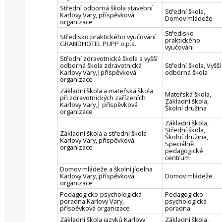
Střední odborná škola stavební
Střední škola,
Karlovy Vary, příspěvková
Domov mládeže
organizace
Středisko
Středisko praktického vyučování
praktického
GRANDHOTEL PUPP o.p.s.
vyučování
Střední zdravotnická škola a vyšší
odborná škola zdravotnická
Střední škola, Vyšší
Karlovy Vary,|příspěvková
odborná škola
organizace
Základní škola a mateřská škola
Mateřská škola,
při zdravotnických zařízeních
Základní škola,
Karlovy Vary,| příspěvková
Školní družina
organizace
Základní škola,
Střední škola,
Základní škola a střední škola
Školní družina,
Karlovy Vary, příspěvková
Speciálně
organizace
pedagogické
centrum
Domov mládeže a školní jídelna
Karlovy Vary, příspěvková
Domov mládeže
organizace
Pedagogicko-psychologická
Pedagogicko-
poradna Karlovy Vary,
psychologická
příspěvková organizace
poradna
Základní škola jazyků Karlovy
Základní škola,