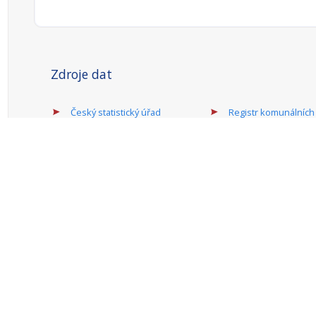
Zdroje dat
Český statistický úřad
Registr komunálních
RISY
symbolů ČR
Mapový server
Sdružení místních
samospráv ČR
Ministerstvo financí
Provozovatel portálu: