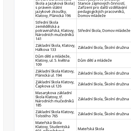
škola a Jazyková škola|
Stanice zájmových činností,
s právem státní
Zařízení pro další vzdělávání
jazykové zkoušky,
pedagogických pracovníků,
Klatovy, Plánická 196
Domov mládeže
Střední škola
zemědělská a
potravinářská, Klatovy,
Střední škola, Domov mládeže
Národních mučedníků
141
Základní škola, Klatovy,
Základní škola, Školní družina
Hálkova 133
Dům dětí a mládeže,
Klatovy, ul. 5. května
Dům dětí a mládeže
109
Základní škola Klatovy,
Základní škola, Školní družina
Plánická ul. 194
Základní škola Klatovy,
Základní škola, Školní družina
Čapkova ul.126
Masarykova základní
škola Klatovy, tř.
Základní škola, Školní družina
Národních mučedníků
185
Základní škola Klatovy,
Základní škola, Školní družina
Tolstého 765
Mateřská škola
Klatovy, Studentská
Mateřská škola
601, příspěvková