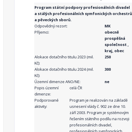
Program státní podpory profesionálních divadel
a stálých profesionálních symfonických orchestrů
a pěveckých sborů.
Odpovědný rezort:
MK
Příjemci:
obecně
prospěšná
společnost ,
kraj, obec
Alokace dotačního titulu 2023 (mil.
250
Kč):
Alokace dotačního titulu 2024 (mil.
300
Kč):
Územní dimenze ANO/NE:
ne
Popis územní
celá ČR
dimenze:
Podporované
Program je realizován na základě
aktivity:
usnesení vlády č. 902 ze dne 10.
září 2003. Program je systémovým
řešením státního podílu na rozvoji
profesionálních divadel,
profesionálních symfonických