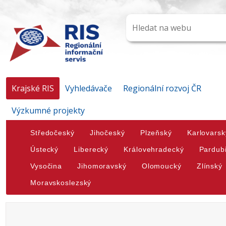
Krajské RIS
Vyhledávače
Regionální rozvoj ČR
Výzkumné projekty
Středočeský
Jihočeský
Plzeňský
Karlovarsk
Ústecký
Liberecký
Královehradecký
Pardub
Vysočina
Jihomoravský
Olomoucký
Zlínský
Moravskoslezský