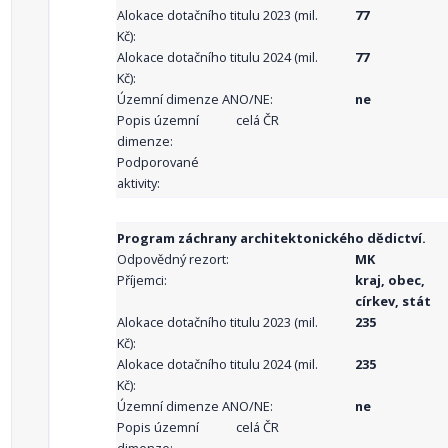
Alokace dotačního titulu 2023 (mil.
77
Kč):
Alokace dotačního titulu 2024 (mil.
77
Kč):
Územní dimenze ANO/NE:
ne
Popis územní
celá ČR
dimenze:
Podporované
aktivity:
Program záchrany architektonického dědictví.
Odpovědný rezort:
MK
Příjemci:
kraj, obec,
církev, stát
Alokace dotačního titulu 2023 (mil.
235
Kč):
Alokace dotačního titulu 2024 (mil.
235
Kč):
Územní dimenze ANO/NE:
ne
Popis územní
celá ČR