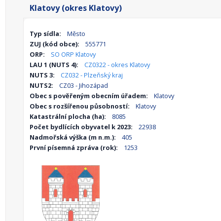
Klatovy (okres Klatovy)
Typ sídla:
Město
ZUJ (kód obce):
555771
ORP:
SO ORP Klatovy
LAU 1 (NUTS 4):
CZ0322 - okres Klatovy
NUTS 3:
CZ032 - Plzeňský kraj
NUTS2:
CZ03 - Jihozápad
Obec s pověřeným obecním úřadem:
Klatovy
Obec s rozšířenou působností:
Klatovy
Katastrální plocha (ha):
8085
Počet bydlících obyvatel k 2023:
22938
Nadmořská výška (m n.m.):
405
První písemná zpráva (rok):
1253