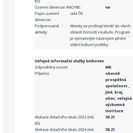
Kč):
Územní dimenze ANO/NE:
ne
Popis územní
celá ČR
dimenze:
Podporované
Aktivity se prolínají téměř do všech
aktivity:
oblastí činností v kultuře. Program
je významným nástrojem plnění
státní kulturní politiky.
Veřejné informační služby knihoven.
Odpovědný rezort:
MK
Příjemci:
obecně
prospěšná
společnost ,
jiné, kraj,
obec, veřejná
výzkumná
instituce
Alokace dotačního titulu 2023 (mil.
38.21
Kč):
Alokace dotačního titulu 2024 (mil.
38.21