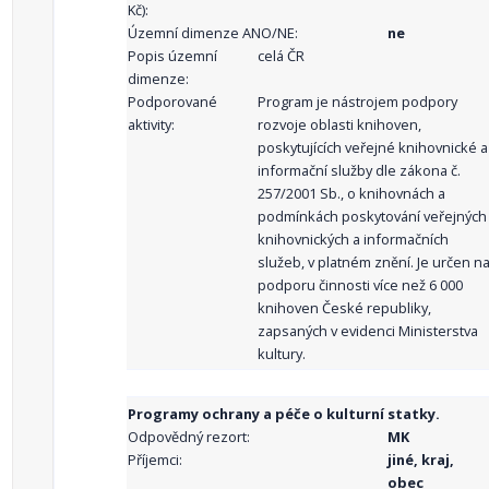
Kč):
Územní dimenze ANO/NE:
ne
Popis územní
celá ČR
dimenze:
Podporované
Program je nástrojem podpory
aktivity:
rozvoje oblasti knihoven,
poskytujících veřejné knihovnické a
informační služby dle zákona č.
257/2001 Sb., o knihovnách a
podmínkách poskytování veřejných
knihovnických a informačních
služeb, v platném znění. Je určen n
podporu činnosti více než 6 000
knihoven České republiky,
zapsaných v evidenci Ministerstva
kultury.
Programy ochrany a péče o kulturní statky.
Odpovědný rezort:
MK
Příjemci:
jiné, kraj,
obec