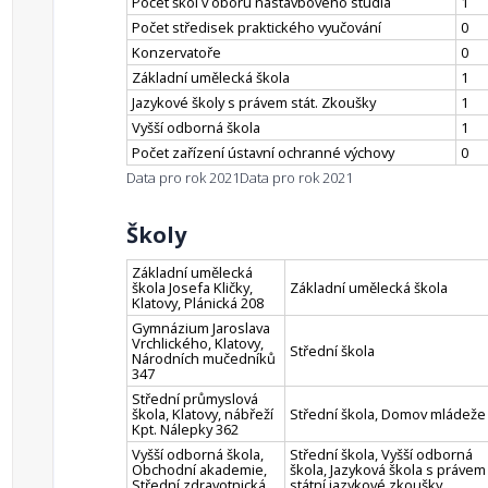
Počet škol v oboru nástavbového studia
1
Počet středisek praktického vyučování
0
Konzervatoře
0
Základní umělecká škola
1
Jazykové školy s právem stát. Zkoušky
1
Vyšší odborná škola
1
Počet zařízení ústavní ochranné výchovy
0
Data pro rok 2021
Data pro rok 2021
Školy
Základní umělecká
škola Josefa Kličky,
Základní umělecká škola
Klatovy, Plánická 208
Gymnázium Jaroslava
Vrchlického, Klatovy,
Střední škola
Národních mučedníků
347
Střední průmyslová
škola, Klatovy, nábřeží
Střední škola, Domov mládeže
Kpt. Nálepky 362
Vyšší odborná škola,
Střední škola, Vyšší odborná
Obchodní akademie,
škola, Jazyková škola s právem
Střední zdravotnická
státní jazykové zkoušky,