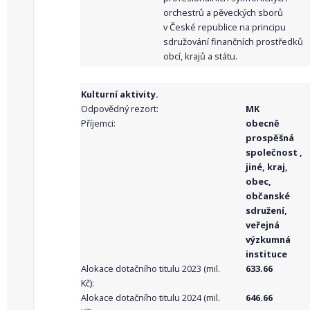
orchestrů a pěveckých sborů
v České republice na principu
sdružování finančních prostředků
obcí, krajů a státu.
Kulturní aktivity.
Odpovědný rezort:
MK
Příjemci:
obecně
prospěšná
společnost ,
jiné, kraj,
obec,
občanské
sdružení,
veřejná
výzkumná
instituce
Alokace dotačního titulu 2023 (mil.
633.66
Kč):
Alokace dotačního titulu 2024 (mil.
646.66