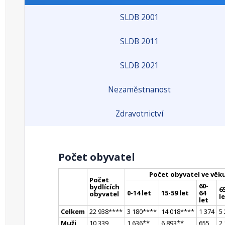
SLDB 2001
SLDB 2011
SLDB 2021
Nezaměstnanost
Zdravotnictví
Počet obyvatel
Počet obyvatel ve věk
Počet
60-
bydlících
65
0-14 let
15-59 let
64
obyvatel
l
let
Celkem
22 938
**
**
3 180
**
**
14 018
**
**
1 374
5
Muži
10 339
1 636
*
*
6 893
*
*
655
2