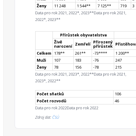
Ženy
11 248
1 544
*
*
7 125
*
*
719
3
Data pro rok 2021, 2022*, 2023**
Data pro rok 2021,
2022*, 2023**
Přírůstek obyvatelstva
Živě
Přirozený
Zemřelí
Přistěhova
narození
přírůstek
Celkem
178
*
*
261
*
*
-73
**
**
1 200
*
*
Muži
107
183
-76
247
Ženy
78
156
-78
215
Data pro rok 2021, 2023*, 2022**
Data pro rok 2021,
2023*, 2022**
Počet sňatků
106
Počet rozvodů
46
Data pro rok 2022
Data pro rok 2022
Zdroj dat:
ČSÚ